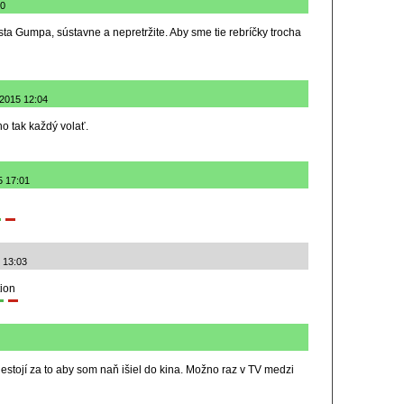
30
sta Gumpa, sústavne a nepretržite. Aby sme tie rebríčky trocha
.2015 12:04
ho tak každý volať.
5 17:01
6 13:03
ion
estojí za to aby som naň išiel do kina. Možno raz v TV medzi