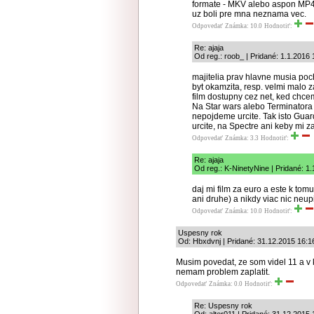
formate - MKV alebo aspon MP4 (
uz boli pre mna neznama vec.
Odpovedať
Známka: 10.0
Hodnotiť:
Re: ajaja
Od reg.: roob_ | Pridané: 1.1.2016 
majitelia prav hlavne musia poch
byt okamzita, resp. velmi malo z
film dostupny cez net, ked chce
Na Star wars alebo Terminatora 
nepojdeme urcite. Tak isto Guar
urcite, na Spectre ani keby mi zap
Odpovedať
Známka: 3.3
Hodnotiť:
Re: ajaja
Od reg.: K-NinetyNine | Pridané: 1
daj mi film za euro a este k to
ani druhe) a nikdy viac nic neup
Odpovedať
Známka: 10.0
Hodnotiť:
Uspesny rok
Od: Hbxdvnj | Pridané: 31.12.2015 16:1
Musim povedat, ze som videl 11 a v 
nemam problem zaplatit.
Odpovedať
Známka: 0.0
Hodnotiť:
Re: Uspesny rok
Od: alter011 | Pridané: 31.12.2015 