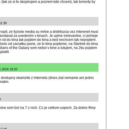
tak ze si to skopirujem a pozrem kde chcem), tak torrenty by
11:39
opit, ze fyzicke media su mrtve a distribucia cez interenet musi
aostavat za uvedenim v kinach. Je uplne irelevantne, ci je/nieje
m ist do kina tak pojdem do kina a ked nechcem tak nepojdem.
bolo od zaciatku jasne, ze to kina pojdeme, na Startrek do kina
dians of the Galaxy som nebol v kine a lutujem, na 2ku pojdem
latili.
.1.2016 18:20
mu dostupny okamzite z internetu (dnes zial nemame ani jedno
iratim.
6
kine som bol na 7 z nich. Co je celkom uspech. Za dobre filmy
17:46