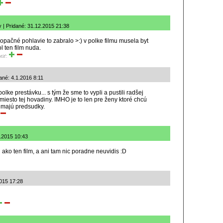
 | Pridané: 31.12.2015 21:38
pačné pohlavie to zabralo >:) v polke filmu musela byt
ol ten film nuda.
tiť:
ané: 4.1.2016 8:11
olke prestávku... s tým že sme to vypli a pustili radšej
iesto tej hovadiny. IMHO je to len pre ženy ktoré chcú
 majú predsudky.
2.2015 10:43
ako ten film, a ani tam nic poradne neuvidis :D
2015 17:28