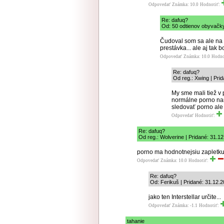
Odpovedať
Známka: 10.0
Hodnotiť:
Re: dafuq?
Od: 50 odtienov obyvačky
Čudoval som sa ale na o
prestávka... ale aj tak b
Odpovedať
Známka: 10.0
Hodno
Re: dafuq?
Od reg.: Xwing | Prid
My sme mali tiež v p
normálne porno nam
sledovať porno ale
Odpovedať
Hodnotiť:
Re: dafuq?
Od reg.: Wolverine | Pridané: 31.1
porno ma hodnotnejsiu zapletku 
Odpovedať
Známka: 10.0
Hodnotiť:
Re: dafuq?
Od: Ferikuš | Pridané: 31.12.
jako ten Interstellar určite...
Odpovedať
Známka: -1.1
Hodnotiť:
tahanie