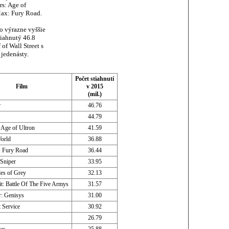
ers: Age of
Max: Fury Road.
io výrazne vyššie
tiahnutý 46.8
of Wall Street s
 jedenásty.
Počet stiahnutí
Film
v 2015
(mil.)
r
46.76
44.79
 Age of Ultron
41.59
World
36.88
 Fury Road
36.44
Sniper
33.95
des of Grey
32.13
t: Battle Of The Five Armys
31.57
r: Genisys
31.00
 Service
30.92
26.79