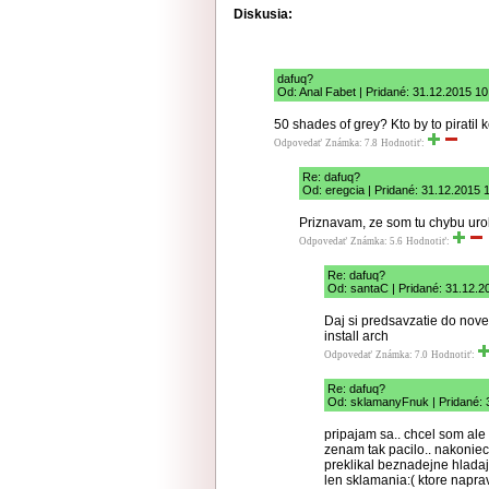
Diskusia:
dafuq?
Od: Anal Fabet | Pridané: 31.12.2015 10
50 shades of grey? Kto by to piratil
Odpovedať
Známka: 7.8
Hodnotiť:
Re: dafuq?
Od: eregcia | Pridané: 31.12.2015 
Priznavam, ze som tu chybu urob
Odpovedať
Známka: 5.6
Hodnotiť:
Re: dafuq?
Od: santaC | Pridané: 31.12.2
Daj si predsavzatie do nov
install arch
Odpovedať
Známka: 7.0
Hodnotiť:
Re: dafuq?
Od: sklamanyFnuk | Pridané: 
pripajam sa.. chcel som ale
zenam tak pacilo.. nakoniec
preklikal beznadejne hladaj
len sklamania:( ktore naprav