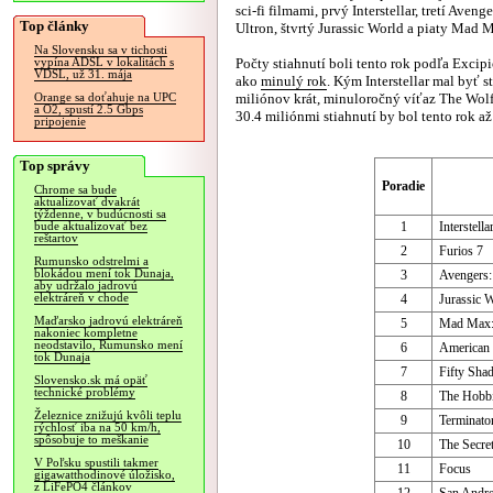
sci-fi filmami, prvý Interstellar, tretí Aveng
Top články
Ultron, štvrtý Jurassic World a piaty Mad 
Na Slovensku sa v tichosti
Počty stiahnutí boli tento rok podľa Excip
vypína ADSL v lokalitách s
VDSL, už 31. mája
ako
minulý rok
. Kým Interstellar mal byť s
miliónov krát, minuloročný víťaz The Wolf 
Orange sa doťahuje na UPC
a O2, spustí 2.5 Gbps
30.4 miliónmi stiahnutí by bol tento rok až
pripojenie
Top správy
Poradie
Chrome sa bude
aktualizovať dvakrát
týždenne, v budúcnosti sa
1
Interstella
bude aktualizovať bez
reštartov
2
Furios 7
Rumunsko odstrelmi a
blokádou mení tok Dunaja,
3
Avengers:
aby udržalo jadrovú
elektráreň v chode
4
Jurassic 
Maďarsko jadrovú elektráreň
5
Mad Max:
nakoniec kompletne
neodstavilo, Rumunsko mení
6
American 
tok Dunaja
7
Fifty Sha
Slovensko.sk má opäť
technické problémy
8
The Hobbi
Železnice znižujú kvôli teplu
9
Terminato
rýchlosť iba na 50 km/h,
spôsobuje to meškanie
10
The Secret
V Poľsku spustili takmer
11
Focus
gigawatthodinové úložisko,
z LiFePO4 článkov