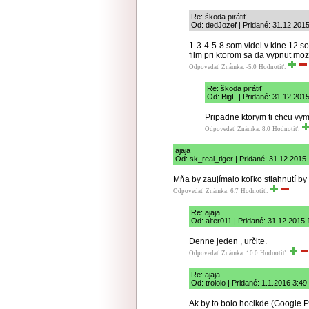
Re: škoda pirátiť
Od: dedJozef | Pridané: 31.12.201
1-3-4-5-8 som videl v kine 12 som
film pri ktorom sa da vypnut moz
Odpovedať
Známka: -5.0
Hodnotiť:
Re: škoda pirátiť
Od: BigF | Pridané: 31.12.201
Pripadne ktorym ti chcu vy
Odpovedať
Známka: 8.0
Hodnotiť:
ajaja
Od: sk_real_tiger | Pridané: 31.12.2015
Mňa by zaujímalo koľko stiahnutí by 
Odpovedať
Známka: 6.7
Hodnotiť:
Re: ajaja
Od: alter011 | Pridané: 31.12.2015 
Denne jeden , určite.
Odpovedať
Známka: 10.0
Hodnotiť:
Re: ajaja
Od: trololo | Pridané: 1.1.2016 3:49
Ak by to bolo hocikde (Google P