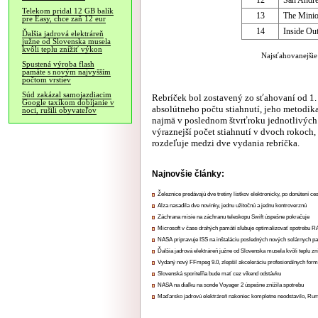
12
San Andr
Telekom pridal 12 GB balík
13
The Mini
pre Easy, chce zaň 12 eur
14
Inside Ou
Ďalšia jadrová elektráreň
južne od Slovenska musela
kvôli teplu znížiť výkon
Najsťahovanejšie 
Spustená výroba flash
pamäte s novým najvyšším
počtom vrstiev
Súd zakázal samojazdiacim
Rebríček bol zostavený zo sťahovaní od 1.
Google taxíkom dobíjanie v
absolútneho počtu stiahnutí, jeho metodi
noci, rušili obyvateľov
najmä v poslednom štvrťroku jednotlivých
výraznejší počet stiahnutí v dvoch rokoch, 
rozdeľuje medzi dve vydania rebríčka.
Najnovšie články:
Železnice predávajú dve tretiny lístkov elektronicky, po donútení ce
Alza nasadila dve novinky, jednu užitočnú a jednu kontroverznú
Záchrana misie na záchranu teleskopu Swift úspešne pokračuje
Microsoft v čase drahých pamätí sľubuje optimalizovať spotrebu
NASA pripravuje ISS na inštaláciu posledných nových solárnych p
Ďalšia jadrová elektráreň južne od Slovenska musela kvôli teplu zn
Vydaný nový FFmpeg 9.0, zlepšil akceleráciu profesionálnych form
Slovenská sporiteľňa bude mať cez víkend odstávku
NASA na diaľku na sonde Voyager 2 úspešne znížila spotrebu
Maďarsko jadrovú elektráreň nakoniec kompletne neodstavilo, Ru