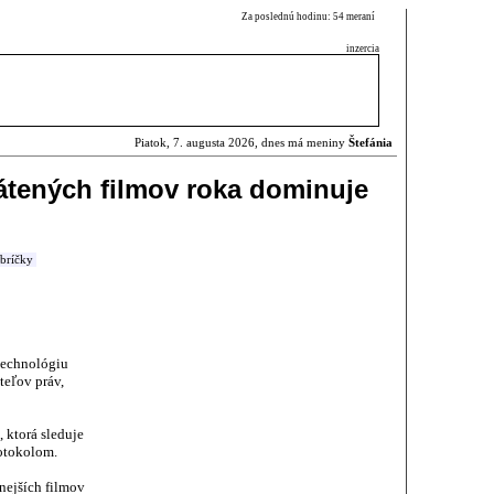
Za poslednú hodinu: 54 meraní
inzercia
Piatok, 7. augusta 2026, dnes má meniny
Štefánia
rátených filmov roka dominuje
ebríčky
technológiu
teľov práv,
 ktorá sleduje
rotokolom.
anejších filmov