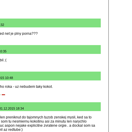
:32
 ked net je plny porna???
10:35
il.:(
015 10:48
eho roka - uz nebudem taky kokot.
31.12.2015 18:34
 len preniknut do tajomnych tuzob zenskej mysli, ked sa to
 som tu nesmiernu kokotinu asi za minutu len narychlo
uc aspon nejake explicitne zvratene orgie.. a dockal som sa
il az redtube:)