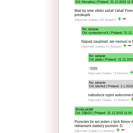
Od: Klovatina | Pridané: 31.12.2015 11:
Mali by sme všetci začať ťahať Fore
preskupili
Odpovedať
Známka: 10.0
Hodnotiť:
Re: tahanie
Od: syntaxterrorX | Pridané: 31.12
Nápad zaujímalí, ale nemusí si 
Odpovedať
Známka: 9.3
Hodnotiť:
Re: tahanie
Od: jalala | Pridané: 31.12.201
:-))))))
Odpovedať
Známka: 7.8
Hodnotiť:
Re: tahanie
Od: bdvfsd | Pridané: 2.1.201
nabuduce vypni autocorrect
Odpovedať
Známka: -3.3
Hodnotiť:
škoda pirátiť
Od: 33jkl33 | Pridané: 31.12.2015 11:54
Pozerám že ani jeden z tých filmov n
reklamami daktorý pozriem :D
Odpovedať
Známka: 4.1
Hodnotiť: