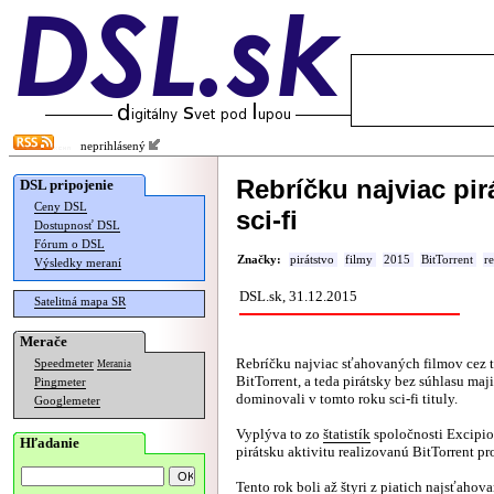
neprihlásený
Rebríčku najviac pi
DSL pripojenie
Ceny DSL
sci-fi
Dostupnosť DSL
Fórum o DSL
Značky:
pirátstvo
filmy
2015
BitTorrent
r
Výsledky meraní
DSL.sk, 31.12.2015
Satelitná mapa SR
Merače
Rebríčku najviac sťahovaných filmov cez 
Speedmeter
Merania
BitTorrent, a teda pirátsky bez súhlasu maji
Pingmeter
dominovali v tomto roku sci-fi tituly.
Googlemeter
Vyplýva to zo
štatistík
spoločnosti Excipio,
Hľadanie
pirátsku aktivitu realizovanú BitTorrent p
Tento rok boli až štyri z piatich najsťahov