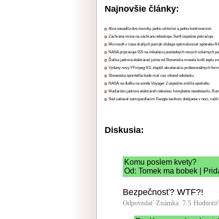
Najnovšie články:
Alza nasadila dve novinky, jednu užitočnú a jednu kontroverznú
Záchrana misie na záchranu teleskopu Swift úspešne pokračuje
Microsoft v čase drahých pamätí sľubuje optimalizovať spotrebu
NASA pripravuje ISS na inštaláciu posledných nových solárnych p
Ďalšia jadrová elektráreň južne od Slovenska musela kvôli teplu zn
Vydaný nový FFmpeg 9.0, zlepšil akceleráciu profesionálnych form
Slovenská sporiteľňa bude mať cez víkend odstávku
NASA na diaľku na sonde Voyager 2 úspešne znížila spotrebu
Maďarsko jadrovú elektráreň nakoniec kompletne neodstavilo, Ru
Súd zakázal samojazdiacim Google taxíkom dobíjanie v noci, rušili
Diskusia:
Komu poslem kvety?
Od: Tomek ma bobek | Prid
Bezpečnosť? WTF?!
Odpovedať
Známka: 7.5
Hodnoti