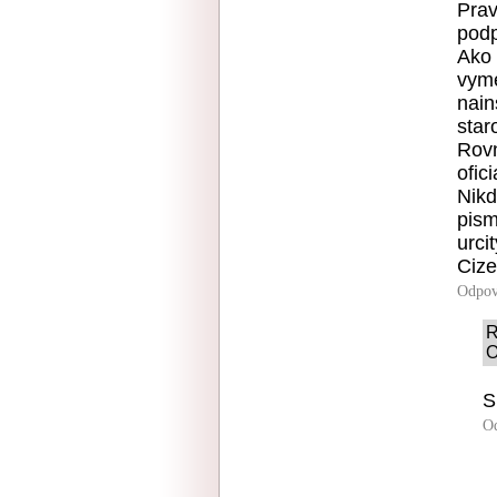
Prav
podp
Ako 
vyme
nain
star
Rovn
ofic
Nikd
pism
urci
Cize
Odpov
R
O
S
O