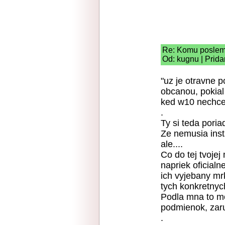
Re: Komu poslem
Od: kugnu | Prida
"uz je otravne 
obcanou, pokial
ked w10 nechcet
.
Ty si teda poria
Ze nemusia insta
ale....
Co do tej tvojej
napriek oficia
ich vyjebany mr
tych konkretnyc
Podla mna to m
podmienok, zar
.