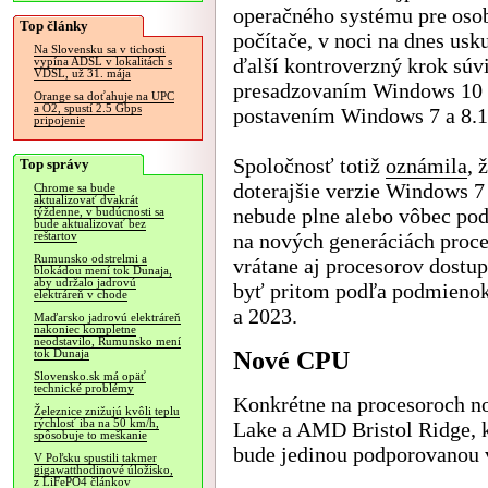
operačného systému pre oso
Top články
počítače, v noci na dnes usk
Na Slovensku sa v tichosti
ďalší kontroverzný krok súvi
vypína ADSL v lokalitách s
VDSL, už 31. mája
presadzovaním Windows 10 
Orange sa doťahuje na UPC
a O2, spustí 2.5 Gbps
postavením Windows 7 a 8.1
pripojenie
Spoločnosť totiž
oznámila
, 
Top správy
doterajšie verzie Windows 7 
Chrome sa bude
aktualizovať dvakrát
nebude plne alebo vôbec po
týždenne, v budúcnosti sa
bude aktualizovať bez
na nových generáciách proc
reštartov
Rumunsko odstrelmi a
vrátane aj procesorov dostu
blokádou mení tok Dunaja,
aby udržalo jadrovú
byť pritom podľa podmienok
elektráreň v chode
a 2023.
Maďarsko jadrovú elektráreň
nakoniec kompletne
neodstavilo, Rumunsko mení
Nové CPU
tok Dunaja
Slovensko.sk má opäť
technické problémy
Konkrétne na procesoroch no
Železnice znižujú kvôli teplu
rýchlosť iba na 50 km/h,
Lake a AMD Bristol Ridge, k
spôsobuje to meškanie
bude jedinou podporovanou 
V Poľsku spustili takmer
gigawatthodinové úložisko,
z LiFePO4 článkov