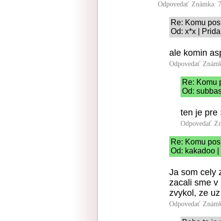
Odpovedať
Známka: 7
Re: Komu pos
Od: x*x | Prid
ale komin as
Odpovedať
Známk
Re: Komu 
Od: subbas
ten je pre
Odpovedať
Zn
Re: Komu pos
Od: kakadoo |
Ja som cely 
zacali sme v 
zvykol, ze u
Odpovedať
Známk