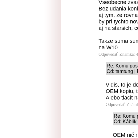
Vseobecne zvast
Bez udania kon
aj tym, ze rovna
by pri tychto n
aj na starsich, 
.
Takze suma sum
na W10.
Odpovedať
Známka: 4
Re: Komu pos
Od: tamtung |
Vidis, to je
OEM kopiu, t
Alebo tlacit 
Odpovedať
Známk
Re: Komu 
Od: Káblik 
OEM nič 