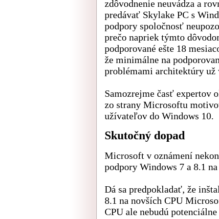
zdôvodnenie neuvádza a rovn
predávať Skylake PC s Wind
podpory spoločnosť neupozo
prečo napriek týmto dôvod
podporované ešte 18 mesiacov
že minimálne na podporovan
problémami architektúry už 
Samozrejme časť expertov o
zo strany Microsoftu motivo
užívateľov do Windows 10.
Skutočný dopad
Microsoft v oznámení nekonk
podpory Windows 7 a 8.1 na
Dá sa predpokladať, že inšt
8.1 na novších CPU Microsof
CPU ale nebudú potenciálne