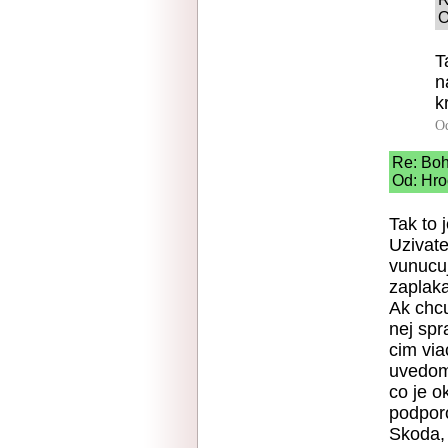
O
T
n
k
O
Re: Boha
Od: Hro
Tak to 
Uzivate
vunucuj
zaplaka
Ak chcu
nej spr
cim via
uvedom
co je o
podporo
Skoda, 