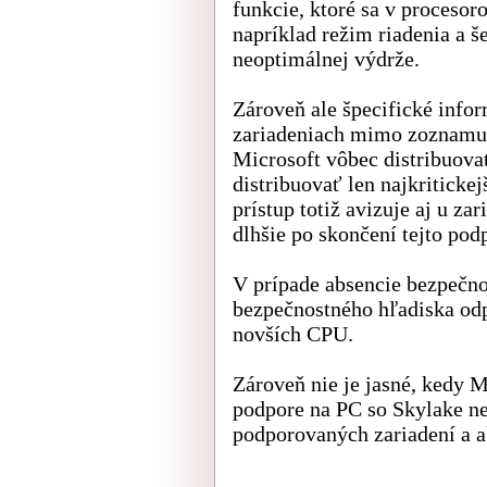
funkcie, ktoré sa v proceso
napríklad režim riadenia a š
neoptimálnej výdrže.
Zároveň ale špecifické info
zariadeniach mimo zoznamu
Microsoft vôbec distribuovať
distribuovať len najkritickej
prístup totiž avizuje aj u z
dlhšie po skončení tejto podp
V prípade absencie bezpečno
bezpečnostného hľadiska od
novších CPU.
Zároveň nie je jasné, kedy 
podpore na PC so Skylake n
podporovaných zariadení a a