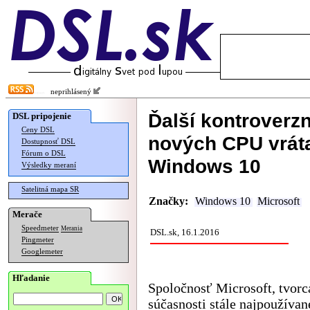
neprihlásený
Ďalší kontroverzn
DSL pripojenie
Ceny DSL
nových CPU vráta
Dostupnosť DSL
Fórum o DSL
Windows 10
Výsledky meraní
Satelitná mapa SR
Značky:
Windows 10
Microsoft
Merače
Speedmeter
Merania
DSL.sk, 16.1.2016
Pingmeter
Googlemeter
Hľadanie
Spoločnosť Microsoft, tvorc
súčasnosti stále najpoužívan