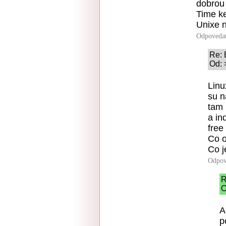
dobrou 
Time ke
Unixe n
Odpoveda
Re: 
Od: 
Linu
su n
tam 
a in
free
Co o
Co j
Odpov
R
O
A
p