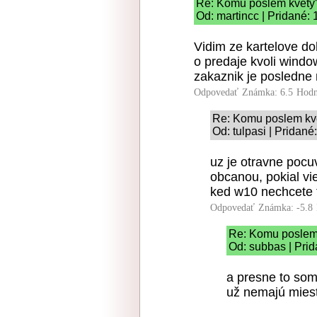
Re: Komu poslem kvety
Od: martincc | Pridané:
Vidim ze kartelove do
o predaje kvoli windo
zakaznik je posledne 
Odpovedať
Známka: 6.5
Hodn
Re: Komu poslem kv
Od: tulpasi | Pridané
uz je otravne pocu
obcanou, pokial vi
ked w10 nechcete t
Odpovedať
Známka: -5.8
Re: Komu poslem
Od: subbas | Prid
a presne to som
už nemajú miest