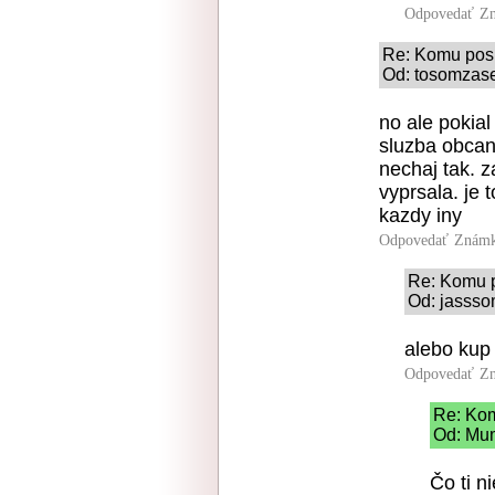
Odpovedať
Zn
Re: Komu pos
Od: tosomzase
no ale pokial
sluzba obcan
nechaj tak. 
vyprsala. je 
kazdy iny
Odpovedať
Známk
Re: Komu 
Od: jassso
alebo kup
Odpovedať
Zn
Re: Ko
Od: Mum
Čo ti n