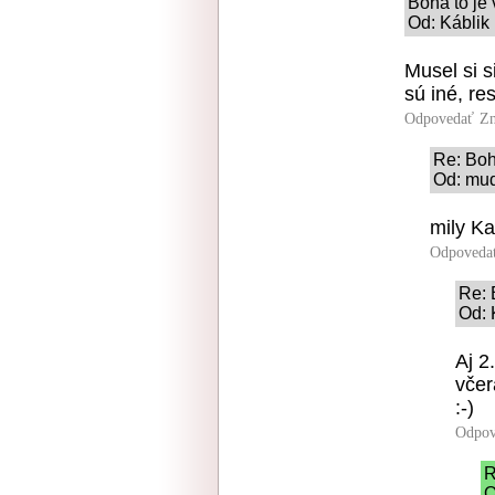
Boha to je 
Od: Káblik 
Musel si s
sú iné, re
Odpovedať
Zn
Re: Boha
Od: mud
mily Kab
Odpoveda
Re: 
Od: 
Aj 2
včer
:-)
Odpov
R
O