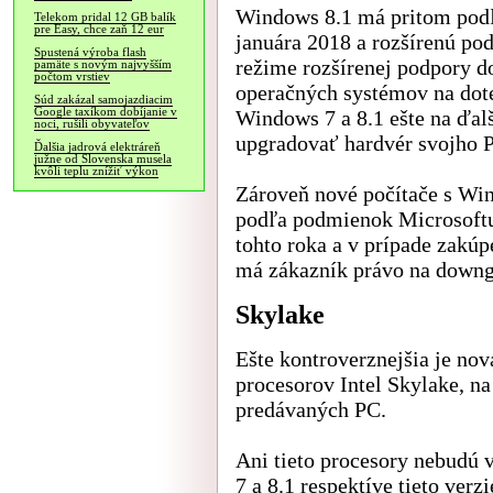
Windows 8.1 má pritom podľ
Telekom pridal 12 GB balík
pre Easy, chce zaň 12 eur
januára 2018 a rozšírenú po
Spustená výroba flash
režime rozšírenej podpory do
pamäte s novým najvyšším
počtom vrstiev
operačných systémov na dote
Súd zakázal samojazdiacim
Google taxíkom dobíjanie v
Windows 7 a 8.1 ešte na ďal
noci, rušili obyvateľov
upgradovať hardvér svojho P
Ďalšia jadrová elektráreň
južne od Slovenska musela
kvôli teplu znížiť výkon
Zároveň nové počítače s Win
podľa podmienok Microsoftu
tohto roka a v prípade zakú
má zákazník právo na downg
Skylake
Ešte kontroverznejšia je nov
procesorov Intel Skylake, n
predávaných PC.
Ani tieto procesory nebudú
7 a 8.1 respektíve tieto ve