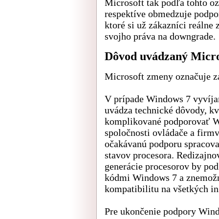
Microsoft tak podľa tohto o
respektíve obmedzuje podporu
ktoré si už zákazníci reálne 
svojho práva na downgrade.
Dôvod uvádzaný Micr
Microsoft zmeny označuje z
V prípade Windows 7 vyvíja
uvádza technické dôvody, kv
komplikované podporovať W
spoločnosti ovládače a fir
očakávanú podporu spracovan
stavov procesora. Redizajn
generácie procesorov by po
kódmi Windows 7 a znemožni
kompatibilitu na všetkých i
Pre ukončenie podpory Win