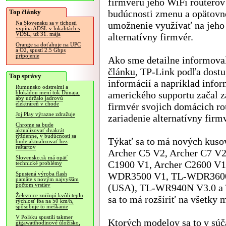
firmvéru jeho WiFi routerov
Top články
budúcnosti zmenu a opätovn
umožnenie využívať na jeho
Na Slovensku sa v tichosti
vypína ADSL v lokalitách s
VDSL, už 31. mája
alternatívny firmvér.
Orange sa doťahuje na UPC
a O2, spustí 2.5 Gbps
pripojenie
Ako sme detailne informova
článku
, TP-Link podľa dost
Top správy
informácií a napríklad infor
Rumunsko odstrelmi a
amerického supportu začal 
blokádou mení tok Dunaja,
aby udržalo jadrovú
elektráreň v chode
firmvér svojich domácich r
Joj Play výrazne zdražuje
zariadenie alternatívny firmv
Chrome sa bude
aktualizovať dvakrát
týždenne, v budúcnosti sa
Týkať sa to má nových kusov
bude aktualizovať bez
reštartov
Archer C5 V2, Archer C7 V2
Slovensko.sk má opäť
C1900 V1, Archer C2600 V1
technické problémy
WDR3500 V1, TL-WDR3600
Spustená výroba flash
pamäte s novým najvyšším
počtom vrstiev
(USA), TL-WR940N V3.0 a 
Železnice znižujú kvôli teplu
sa to má rozšíriť na všetky 
rýchlosť iba na 50 km/h,
spôsobuje to meškanie
V Poľsku spustili takmer
Ktorých modelov sa to v súča
gigawatthodinové úložisko,