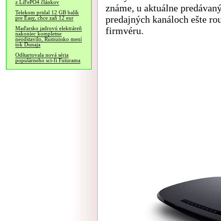
z LiFePO4 článkov
známe, u aktuálne predávan
Telekom pridal 12 GB balík
predajných kanáloch ešte rou
pre Easy, chce zaň 12 eur
firmvéru.
Maďarsko jadrovú elektráreň
nakoniec kompletne
neodstavilo, Rumunsko mení
tok Dunaja
Odštartovala nová séria
populárneho sci-fi Futurama