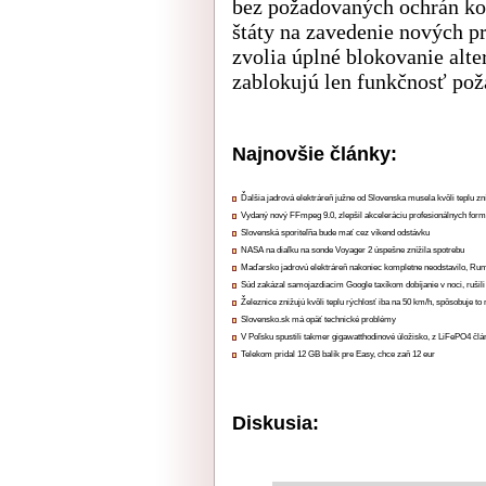
bez požadovaných ochrán kon
štáty na zavedenie nových pr
zvolia úplné blokovanie alte
zablokujú len funkčnosť poža
Najnovšie články:
Ďalšia jadrová elektráreň južne od Slovenska musela kvôli teplu zn
Vydaný nový FFmpeg 9.0, zlepšil akceleráciu profesionálnych form
Slovenská sporiteľňa bude mať cez víkend odstávku
NASA na diaľku na sonde Voyager 2 úspešne znížila spotrebu
Maďarsko jadrovú elektráreň nakoniec kompletne neodstavilo, Ru
Súd zakázal samojazdiacim Google taxíkom dobíjanie v noci, rušili
Železnice znižujú kvôli teplu rýchlosť iba na 50 km/h, spôsobuje t
Slovensko.sk má opäť technické problémy
V Poľsku spustili takmer gigawatthodinové úložisko, z LiFePO4 čl
Telekom pridal 12 GB balík pre Easy, chce zaň 12 eur
Diskusia: