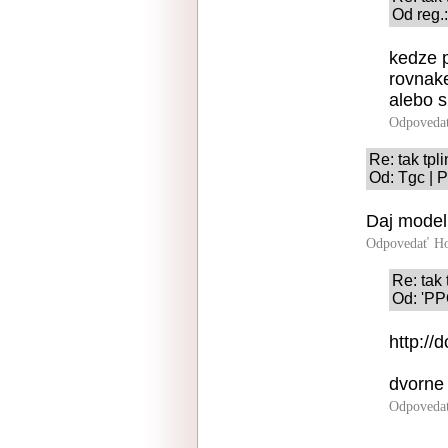
Od reg.
kedze 
rovnake
alebo 
Odpoveda
Re: tak tpli
Od: Tgc | 
Daj model
Odpovedať
Ho
Re: tak 
Od: 'PP
http://
dvorne
Odpoveda