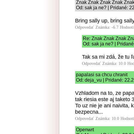
Znak Znak Znak Znak Zna
Od: sak ja ne? | Pridané: 2
Bring sally up, bring sal
Odpovedať
Známka: -6.7
Hodnoti
Re: Znak Znak Znak Zn
Od: sak ja ne? | Pridan
Tak sa mi zdá, že tu ľ
Odpovedať
Známka: 10.0
Hod
papalasi sa chcu chranit
Od: deja_vu | Pridané: 22.
Vzhladom na to, ze papala
tak riesia este aj taketo 
To uz nie je ani naivita,
bezpecna...
Odpovedať
Známka: 10.0
Hodnot
Openwrt