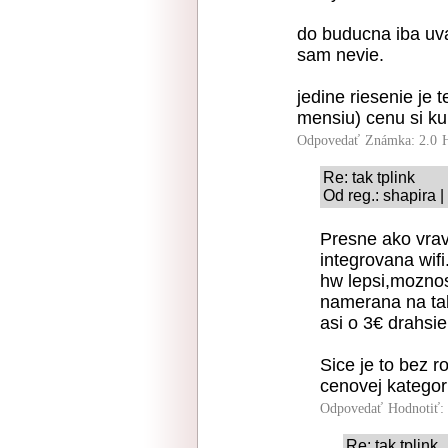
do buducna iba uv
sam nevie.
jedine riesenie je 
mensiu) cenu si kup
Odpovedať
Známka: 2.0
Re: tak tplink
Od reg.: shapira 
Presne ako vravi
integrovana wifi
hw lepsi,moznos
namerana na tab
asi o 3€ drahsi
Sice je to bez r
cenovej kategori
Odpovedať
Hodnotiť:
Re: tak tplink