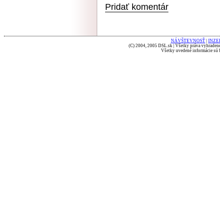
Pridať komentár
NÁVŠTEVNOSŤ
|
INZE
(C) 2004, 2005 DSL.sk | Všetky práva vyhradené
Všetky uvedené informácie sú b