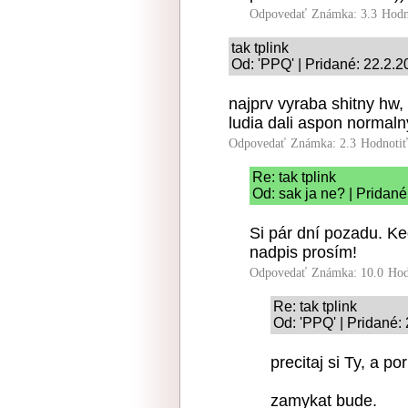
Odpovedať
Známka: 3.3
Hodn
tak tplink
Od: 'PPQ' | Pridané: 22.2.2
najprv vyraba shitny hw,
ludia dali aspon normaln
Odpovedať
Známka: 2.3
Hodnoti
Re: tak tplink
Od: sak ja ne? | Pridané
Si pár dní pozadu. Keď
nadpis prosím!
Odpovedať
Známka: 10.0
Hod
Re: tak tplink
Od: 'PPQ' | Pridané:
precitaj si Ty, a po
zamykat bude.