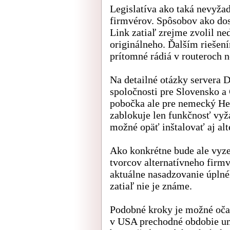
Legislatíva ako taká nevyžad
firmvérov. Spôsobov ako dos
Link zatiaľ zrejme zvolil ne
originálneho. Ďalším riešen
prítomné rádiá v routeroch
Na detailné otázky servera 
spoločnosti pre Slovensko 
pobočka ale pre nemecký He
zablokuje len funkčnosť vyž
možné opäť inštalovať aj alt
Ako konkrétne bude ale vyze
tvorcov alternatívneho firm
aktuálne nasadzovanie úplné
zatiaľ nie je známe.
Podobné kroky je možné očak
v USA prechodné obdobie um