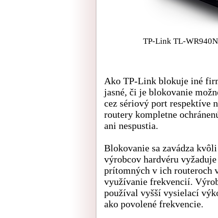
TP-Link TL-WR940N, k
Ako TP-Link blokuje iné firm
jasné, či je blokovanie mož
cez sériový port respektíve
routery kompletne ochránenú
ani nespustia.
Blokovanie sa zavádza kvôli
výrobcov hardvéru vyžaduje 
prítomných v ich routeroch 
využívanie frekvencií. Výro
používal vyšší vysielací vý
ako povolené frekvencie.