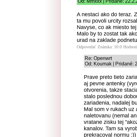
Od: Mmxxx | Pridané: 22.2.
A nestaci ako do teraz. Z
ta mu povoli urcity rozs
Navyse, co ak miesto tej
Malo by to zostat tak ak
urad na zaklade podnet
Odpovedať
Známka: 10.0
Hodnot
Re: Openwrt
Od: Koumak | Pridané: 
Prave preto tieto za
aj pevne antenky (vyr
otvorenia, takze stac
stalo poslednou dobou
zariadenia, nadalej 
Mal som v rukach uz a
naletovanu (nemal an
vratane zisku tej "a
kanalov. Tam sa vyro
prekracoval normu :))