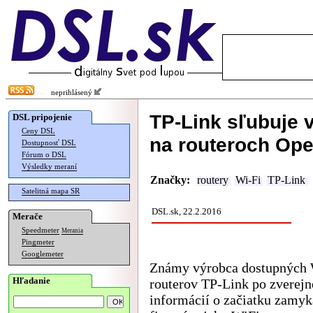
neprihlásený
TP-Link sľubuje 
DSL pripojenie
Ceny DSL
na routeroch Op
Dostupnosť DSL
Fórum o DSL
Výsledky meraní
Značky:
routery
Wi-Fi
TP-Link
Satelitná mapa SR
DSL.sk, 22.2.2016
Merače
Speedmeter
Merania
Pingmeter
Googlemeter
Známy výrobca dostupných 
Hľadanie
routerov TP-Link po zverejn
informácií o začiatku zamyk