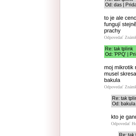
Od: das | Prid
to je ale ce
fungují stejn
prachy
Odpovedať
Známk
Re: tak tplink
Od: 'PPQ' | Pr
moj mikrotik
musel skresat
bakula
Odpovedať
Známk
Re: tak tpli
Od: bakula
kto je gan
Odpovedať
Ho
Re: tak 