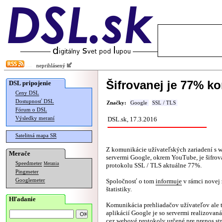
neprihlásený
Šifrovanej je 77% k
DSL pripojenie
Ceny DSL
Dostupnosť DSL
Značky:
Google
SSL / TLS
Fórum o DSL
Výsledky meraní
DSL.sk, 17.3.2016
Satelitná mapa SR
Z komunikácie užívateľských zariadení s
Merače
servermi Google, okrem YouTube, je šifr
Speedmeter
Merania
protokolu SSL / TLS aktuálne 77%.
Pingmeter
Googlemeter
Spoločnosť o tom
informuje
v rámci novej
štatistiky.
Hľadanie
Komunikácia prehliadačov užívateľov ale t
aplikácií Google je so servermi realizovan
cez webové protokoly určené pre prenos st