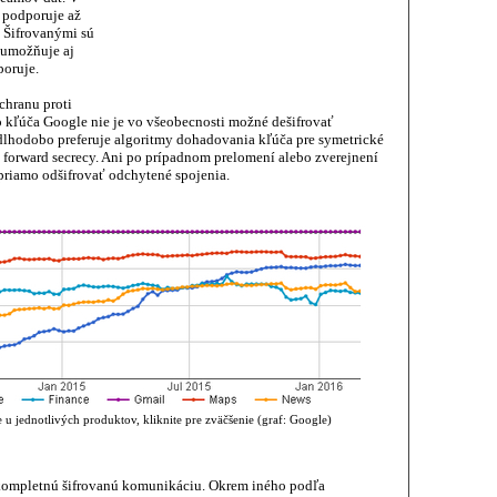
h podporuje až
 Šifrovanými sú
 umožňuje aj
poruje.
chranu proti
 kľúča Google nie je vo všeobecnosti možné dešifrovať
dlhodobo preferuje algoritmy dohadovania kľúča pre symetrické
ct forward secrecy. Ani po prípadnom prelomení alebo zverejnení
priamo odšifrovať odchytené spojenia.
u jednotlivých produktov, kliknite pre zväčšenie (graf: Google)
 kompletnú šifrovanú komunikáciu. Okrem iného podľa