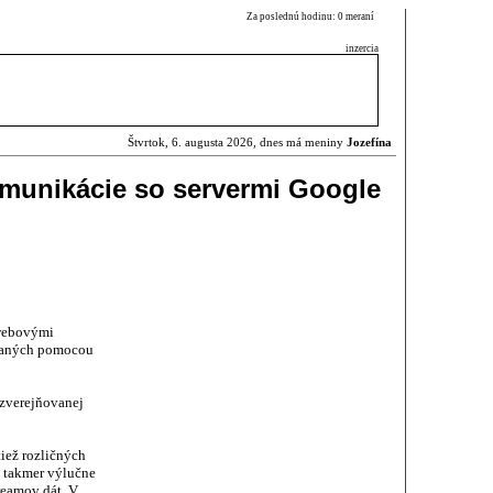
Za poslednú hodinu: 0 meraní
inzercia
Štvrtok, 6. augusta 2026, dnes má meniny
Jozefína
omunikácie so servermi Google
 webovými
ovaných pomocou
 zverejňovanej
iež rozličných
á takmer výlučne
reamov dát. V