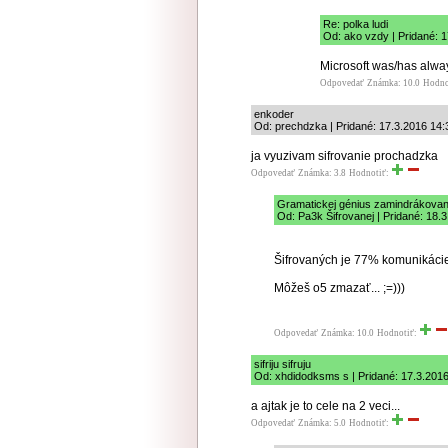
Re: polka ludi
Od: ako vzdy | Pridané: 
Microsoft was/has alway
Odpovedať
Známka: 10.0
Hodno
enkoder
Od: prechdzka | Pridané: 17.3.2016 14:
ja vyuzivam sifrovanie prochadzka
Odpovedať
Známka: 3.8
Hodnotiť:
Gramatickej génius zamindrákovan
Od: Pa3k Šifrovanej | Pridané: 18.
Šifrovaných je 77% komunikácie
Môžeš o5 zmazať... ;=)))
Odpovedať
Známka: 10.0
Hodnotiť:
sifriju sifruju
Od: xhdidodksms s | Pridané: 17.3.201
a ajtak je to cele na 2 veci...
Odpovedať
Známka: 5.0
Hodnotiť: