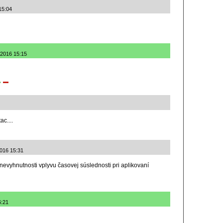
15:04
.2016 15:15
ac....
2016 15:31
 nevyhnutnosti vplyvu časovej súslednosti pri aplikovaní
6:21