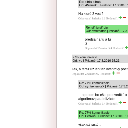
Re: sifriju sifruju
Od: 4Maniak. | Pridané: 17.3.2016 
Na ktoré 2 veci?
Odpovedať
Známka: 1.1
Hodnotiť:
Re: sifriju sifruju
Od: dfvdfddfdd | Pridané: 17.3
predsa na tu a tu
:)
Odpovedať
Známka: 5.4
Hodnotiť:
77% komunikacie
Od: +-/ | Pridané: 17.3.2016 15:21
Tak, a teraz uz len ten kvantovy pocit
Odpovedať
Známka: 2.5
Hodnotiť:
Re: 77% komunikacie
Od: syntaxterrorX | Pridané: 17.3.
... a potom ho ešte presvedčiť o
algoritmov paralelizácie.
Odpovedať
Známka: 1.4
Hodnotiť:
Re: 77% komunikacie
Od: Ferikuš | Pridané: 17.3.2016 1
však už rastú...