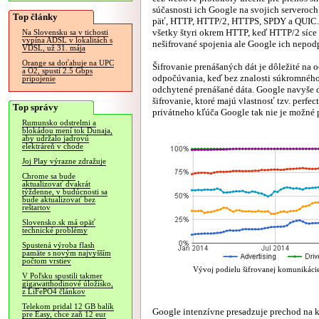
súčasnosti ich Google na svojich serveroc
Top články
päť, HTTP, HTTP/2, HTTPS, SPDY a QUIC.
všetky štyri okrem HTTP, keď HTTP/2 síce
Na Slovensku sa v tichosti
vypína ADSL v lokalitách s
nešifrované spojenia ale Google ich nepod
VDSL, už 31. mája
Orange sa doťahuje na UPC
Šifrovanie prenášaných dát je dôležité na o
a O2, spustí 2.5 Gbps
odpočúvania, keď bez znalosti súkromného
pripojenie
odchytené prenášané dáta. Google navyše 
šifrovanie, ktoré majú vlastnosť tzv. perfe
Top správy
privátneho kľúča Google tak nie je možné 
Rumunsko odstrelmi a
blokádou mení tok Dunaja,
aby udržalo jadrovú
elektráreň v chode
Joj Play výrazne zdražuje
Chrome sa bude
aktualizovať dvakrát
týždenne, v budúcnosti sa
bude aktualizovať bez
reštartov
Slovensko.sk má opäť
technické problémy
Spustená výroba flash
pamäte s novým najvyšším
počtom vrstiev
Vývoj podielu šifrovanej komunikácie 
V Poľsku spustili takmer
gigawatthodinové úložisko,
z LiFePO4 článkov
Telekom pridal 12 GB balík
Google intenzívne presadzuje prechod na
pre Easy, chce zaň 12 eur