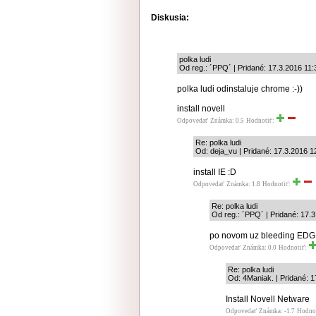
Diskusia:
polka ludi
Od reg.: ´PPQ´ | Pridané: 17.3.2016 11:
polka ludi odinstaluje chrome :-))
install novell
Odpovedať
Známka: 0.5
Hodnotiť:
Re: polka ludi
Od: deja_vu | Pridané: 17.3.2016 1
install IE :D
Odpovedať
Známka: 1.8
Hodnotiť:
Re: polka ludi
Od reg.: ´PPQ´ | Pridané: 17.
po novom uz bleeding ED
Odpovedať
Známka: 0.0
Hodnotiť:
Re: polka ludi
Od: 4Maniak. | Pridané: 1
Install Novell Netware
Odpovedať
Známka: -1.7
Hodno