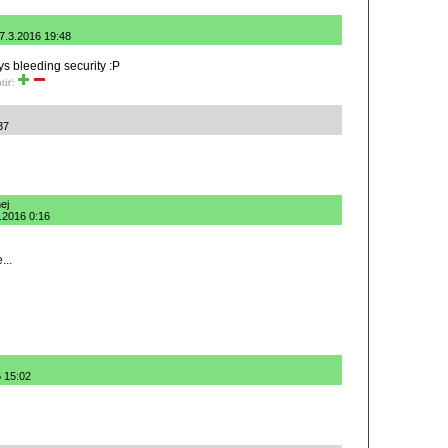
17.3.2016 19:48
s bleeding security :P
tiť:
37
ej
3.2016 0:16
...
6 15:02