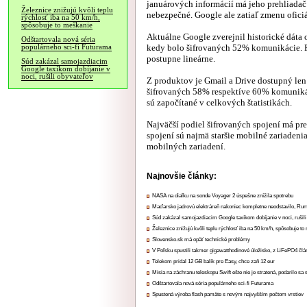
januárových informácií má jeho prehliada
Železnice znižujú kvôli teplu
nebezpečné. Google ale zatiaľ zmenu ofici
rýchlosť iba na 50 km/h,
spôsobuje to meškanie
Aktuálne Google zverejnil historické dáta 
Odštartovala nová séria
kedy bolo šifrovaných 52% komunikácie. P
populárneho sci-fi Futurama
postupne lineárne.
Súd zakázal samojazdiacim
Google taxíkom dobíjanie v
noci, rušili obyvateľov
Z produktov je Gmail a Drive dostupný len
šifrovaných 58% respektíve 60% komunikáci
sú započítané v celkových štatistikách.
Najväčší podiel šifrovaných spojení má pr
spojení sú najmä staršie mobilné zariadeni
mobilných zariadení.
Najnovšie články:
NASA na diaľku na sonde Voyager 2 úspešne znížila spotrebu
Maďarsko jadrovú elektráreň nakoniec kompletne neodstavilo, Ru
Súd zakázal samojazdiacim Google taxíkom dobíjanie v noci, rušili
Železnice znižujú kvôli teplu rýchlosť iba na 50 km/h, spôsobuje t
Slovensko.sk má opäť technické problémy
V Poľsku spustili takmer gigawatthodinové úložisko, z LiFePO4 čl
Telekom pridal 12 GB balík pre Easy, chce zaň 12 eur
Misia na záchranu teleskopu Swift ešte nie je stratená, podarilo sa 
Odštartovala nová séria populárneho sci-fi Futurama
Spustená výroba flash pamäte s novým najvyšším počtom vrstiev