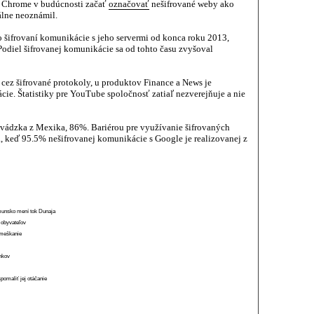
č Chrome v budúcnosti začať
označovať
nešifrované weby ako
álne neoznámil.
o šifrovaní komunikácie s jeho servermi od konca roku 2013,
odiel šifrovanej komunikácie sa od tohto času zvyšoval
 cez šifrované protokoly, u produktov Finance a News je
e. Štatistiky pre YouTube spoločnosť zatiaľ nezverejňuje a nie
evádzka z Mexika, 86%. Bariérou pre využívanie šifrovaných
a, keď 95.5% nešifrovanej komunikácie s Google je realizovanej z
munsko mení tok Dunaja
 obyvateľov
o meškanie
ánkov
spomaliť jej otáčanie