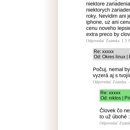
niektore zariadeni
niektorych zariade
roky. Nevidim ani 
iphone, uz ani cen
cenu noveho lepsie
extra preco by clo
Odpovedať
Známka: 1.3
Re: xxxxx
Od: Okres linux |
Počuj, nemal by
vyzerá aj s tvoj
Odpovedať
Známka: -
Re: xxxxx
Od: niktos | P
Človek čo ne
to už úbohé :
Odpovedať
Známk