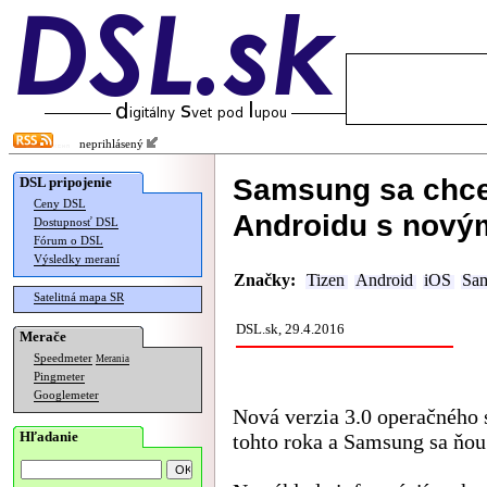
neprihlásený
Samsung sa chce
DSL pripojenie
Ceny DSL
Androidu s nový
Dostupnosť DSL
Fórum o DSL
Výsledky meraní
Značky:
Tizen
Android
iOS
Sa
Satelitná mapa SR
DSL.sk, 29.4.2016
Merače
Speedmeter
Merania
Pingmeter
Googlemeter
Nová verzia 3.0 operačného
Hľadanie
tohto roka a Samsung sa ňou