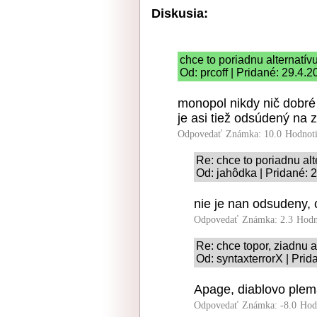
Diskusia:
chce to poriadnu alternatív
Od: prcoff | Pridané: 29.4.
monopol nikdy nič dobré 
je asi tiež odsúdený na 
Odpovedať
Známka: 10.0
Hodnot
Re: chce to poriadnu alt
Od: jahôdka | Pridané: 
nie je nan odsudeny,
Odpovedať
Známka: 2.3
Hodn
Re: chce topor, ziadnu a
Od: syntaxterrorX | Prid
Apage, diablovo ple
Odpovedať
Známka: -8.0
Hod