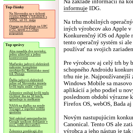
Na základe informácií na ko
Top články
informuje
IDG.
Na Slovensku sa v tichosti
vypína ADSL v lokalitách s
VDSL, už 31. mája
Na trhu mobilných operačnýc
Orange sa doťahuje na UPC
iných výrobcov ako Apple v 
a O2, spustí 2.5 Gbps
pripojenie
Konkurenčný iOS od Apple m
tento operačný systém si al
Top správy
používať na svojich zariaden
Alza nasadila dve novinky,
jednu užitočnú a jednu
kontroverznú
Pre výrobcov aj celý trh by 
Maďarsko jadrovú elektráreň
nakoniec kompletne
schopného Androidu konkuro
neodstavilo, Rumunsko mení
tok Dunaja
trhu nie je. Najpoužívanejš
Ďalšia jadrová elektráreň
Windows Mobile sa masovo n
južne od Slovenska musela
kvôli teplu znížiť výkon
aplikácií a jeho podiel u n
Železnice znižujú kvôli teplu
poslednom období výrazne k
rýchlosť iba na 50 km/h,
spôsobuje to meškanie
Firefox OS, webOS, Bada aj 
NASA na diaľku na sonde
Voyager 2 úspešne znížila
spotrebu
Novým nastupujúcim konkure
Súd zakázal samojazdiacim
Google taxíkom dobíjanie v
Canonical. Tento OS ale zat
noci, rušili obyvateľov
výrobca a jeho nástup je tak
Železnice predávajú dve