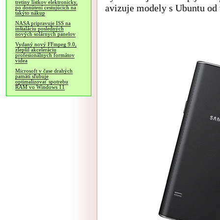
tretiny lístkov elektronicky,
avizuje modely s Ubuntu od 
po donútení cestujúcich na
takýto nákup
NASA pripravuje ISS na
inštaláciu posledných
nových solárnych panelov
Vydaný nový FFmpeg 9.0,
zlepšil akceleráciu
profesionálnych formátov
videa
Microsoft v čase drahých
pamätí sľubuje
optimalizovať spotrebu
RAM vo Windows 11