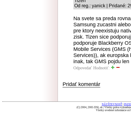
Tizen
Od reg.: yanick | Pridané: 
Na svete sa preda rovna
Samsung zucastni alebo 
pre ktory neexistuju nativ
zisk. Tizen sice podporuj
podporuje Blackberry O
Mobile Services (GMS (
Services)), ak europska
inak, tak GMS pojdu len
Odpovedať
Hodnotiť:
Pridať komentár
NÁVŠTEVNOSŤ
|
INZE
(C) 2004, 2005 DSL.sk | Všetky práva vyhradené
Všetky uvedené informácie sú b