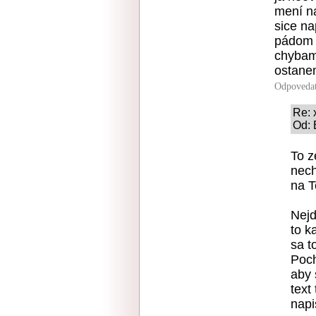
mení na
sice na
pádom r
chybami
ostanem
Odpoveda
Re: 
Od: 
To z
nech
na T
Nejd
to k
sa t
Poch
aby 
text
napi