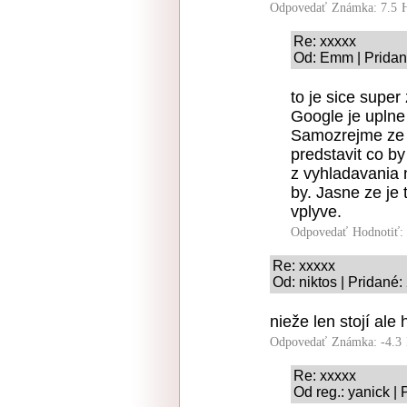
Odpovedať
Známka: 7.5
Re: xxxxx
Od: Emm | Pridan
to je sice super
Google je uplne
Samozrejme ze je
predstavit co by
z vyhladavania 
by. Jasne ze je 
vplyve.
Odpovedať
Hodnotiť:
Re: xxxxx
Od: niktos | Pridané
nieže len stojí ale h
Odpovedať
Známka: -4.3
Re: xxxxx
Od reg.: yanick |