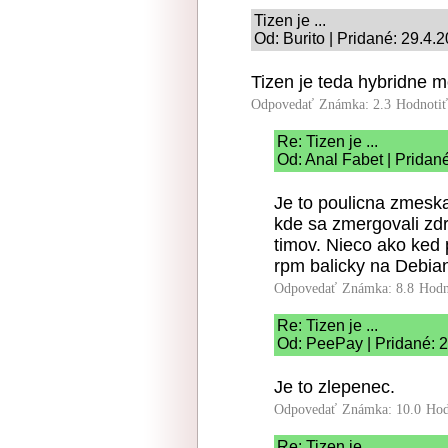
Tizen je ...
Od: Burito | Pridané: 29.4.
Tizen je teda hybridne 
Odpovedať
Známka: 2.3
Hodnoti
Re: Tizen je ...
Od: Anal Fabet | Pridan
Je to poulicna zmesk
kde sa zmergovali zdr
timov. Nieco ako ked
rpm balicky na Debian
Odpovedať
Známka: 8.8
Hodn
Re: Tizen je ...
Od: PeePay | Pridané: 
Je to zlepenec.
Odpovedať
Známka: 10.0
Hod
Re: Tizen je ...