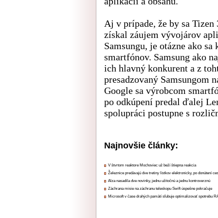
aplikácií a obsahu.
Aj v prípade, že by sa Tizen
získal záujem vývojárov apli
Samsungu, je otázne ako sa 
smartfónov. Samsung ako na
ich hlavný konkurent a z to
presadzovaný Samsungom na 
Google sa výrobcom smartfó
po odkúpení predal ďalej Le
spolupráci postupne s rozli
Najnovšie články:
V štvrtom reaktore Mochoviec už beží štiepna reakcia
Železnice predávajú dve tretiny lístkov elektronicky, po donútení ce
Alza nasadila dve novinky, jednu užitočnú a jednu kontroverznú
Záchrana misie na záchranu teleskopu Swift úspešne pokračuje
Microsoft v čase drahých pamätí sľubuje optimalizovať spotrebu