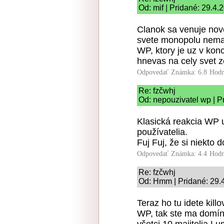
Od: mif | Pridané: 29.4.
Clanok sa venuje nov
svete monopolu nema 
WP, ktory je uz v konc
hnevas na cely svet ze
Odpovedať
Známka: 6.8
Hodn
Re: fzčwhj
Od: nepouzivatel wp | P
Klasická reakcia WP u
používatelia.
Fuj Fuj, že si niekto 
Odpovedať
Známka: 4.4
Hodn
Re: fzčwhj
Od: Hmm | Pridané: 29.
Teraz ho tu idete kill
WP, tak ste ma domínu
všetci 10 majitelia L