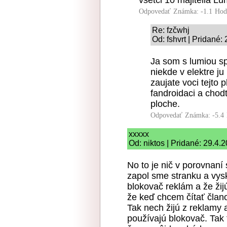
Odpovedať
Známka: -1.1
Hod
Re: fzčwhj
Od: fshvrt | Pridané:
Ja som s lumiou sp
niekde v elektre ju
zaujate voci tejto 
fandroidaci a chod
ploche.
Odpovedať
Známka: -5.4
xxxxx
Od: niktos | Pridané: 29.4.
No to je nič v porovnaní
zapol sme stranku a vysk
blokovač reklám a že žij
že keď chcem čítať člano
Tak nech žijú z reklamy 
používajú blokovač. Tak 