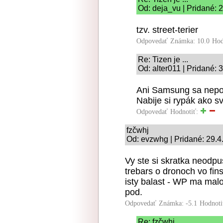
Od: deja_vu | Pridané: 
tzv. street-terier
Odpovedať
Známka: 10.0
Hod
Re: Tizen je ...
Od: alter011 | Pridané: 
Ani Samsung sa nepouč
Nabije si rypák ako s
Odpovedať
Hodnotiť:
fzčwhj
Od: evzwhg | Pridané: 29.4
Vy ste si skratka neodpu
trebars o dronoch vo fins
isty balast - WP ma malo
pod.
Odpovedať
Známka: -5.1
Hodnoti
Re: fzčwhj