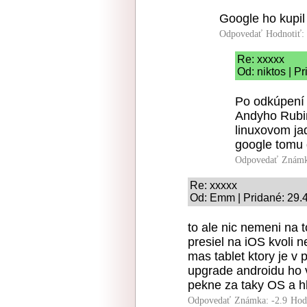
Google ho kupil 
Odpovedať
Hodnotiť:
Re: xxxxx
Od: niktos | P
Po odkúpení 
Andyho Rubin
linuxovom jad
google tomu 
Odpovedať
Známk
Re: xxxxx
Od: Emm | Pridané: 29.
to ale nic nemeni na 
presiel na iOS kvoli
mas tablet ktory je v
upgrade androidu ho 
pekne za taky OS a h
Odpovedať
Známka: -2.9
Hod