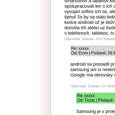
smartfonov a tabletov kde
spolupracovali len s ich 
vyvojari softov ich os, a
tipnuť čo by sa stalo keb
kedze android už je bežn
donutia trh alebo uz bu
v telefonoch, tabletoc, t
Odpovedať
Známka: 10.0
Hodnot
Re: xxxxx
Od: Emm | Pridané: 29.
android sa presadil pr
samsung ani si neskr
Google ma obrovsky v
Odpovedať
Známka: 0.0
Hodn
Re: xxxxx
Od: Tictac | Pridané
Samsung je v prvej