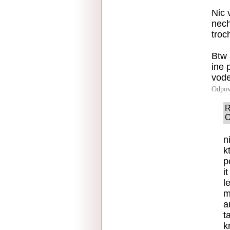
Nic 
nech
troc
Btw 
ine 
vode
Odpov
R
O
n
k
p
i
l
m
a
t
k