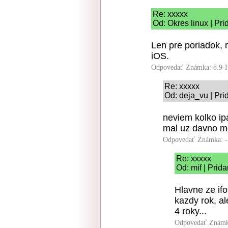
Re: xxxxx
Od: Okres linux | Pr
Len pre poriadok, 
iOS.
Odpovedať
Známka: 8.9
Re: xxxxx
Od: deja_vu | Pri
neviem kolko ipa
mal uz davno men
Odpovedať
Známka: -
Re: xxxxx
Od: mif | Prid
Hlavne ze ifo
kazdy rok, al
4 roky...
Odpovedať
Známk