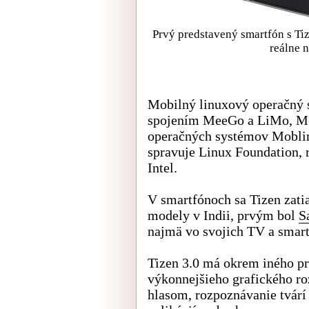
Prvý predstavený smartfón s T
reálne 
Mobilný linuxový operačný 
spojením MeeGo a LiMo, Me
operačných systémov Moblin
spravuje Linux Foundation, 
Intel.
V smartfónoch sa Tizen zatia
modely v Indii, prvým bol
S
najmä vo svojich TV a smart
Tizen 3.0 má okrem iného pr
výkonnejšieho grafického ro
hlasom, rozpoznávanie tvárí