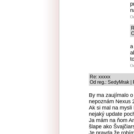
p
n
O
R
O
a
a
to
O
Re: xxxxx
Od reg.: SedyMrak | 
By ma zaujímalo o 
nepoznám Nexus 2 
Ak si mal na mysli
nejaký update poc
Ja mám na ňom Andr
šlape ako Švajčiar
Je pravda že robím