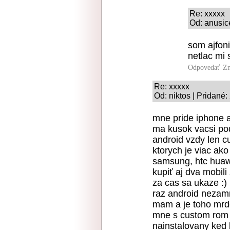
Re: xxxxx
Od: anusic
som ajfon
netlac mi 
Odpovedať
Zn
Re: xxxxx
Od: niktos | Pridané
mne pride iphone a
ma kusok vacsi pod
android vzdy len c
ktorych je viac ako
samsung, htc huaw
kupiť aj dva mobili
za cas sa ukaze :)
raz android nezamrz
mam a je toho mrd
mne s custom rom n
nainstalovany ked 