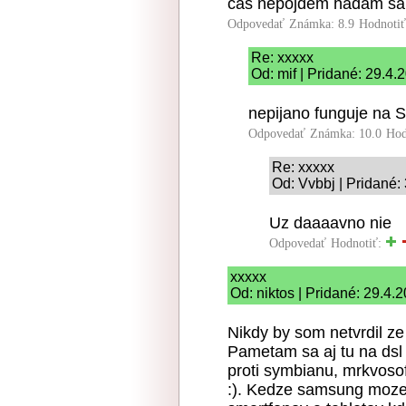
čas nepôjdem hádam sa t
Odpovedať
Známka: 8.9
Hodnoti
Re: xxxxx
Od: mif | Pridané: 29.4.
nepijano funguje na S
Odpovedať
Známka: 10.0
Hod
Re: xxxxx
Od: Vvbbj | Pridané:
Uz daaaavno nie
Odpovedať
Hodnotiť:
xxxxx
Od: niktos | Pridané: 29.4.
Nikdy by som netvrdil z
Pametam sa aj tu na dsl 
proti symbianu, mrkvosof
:). Kedze samsung moze 