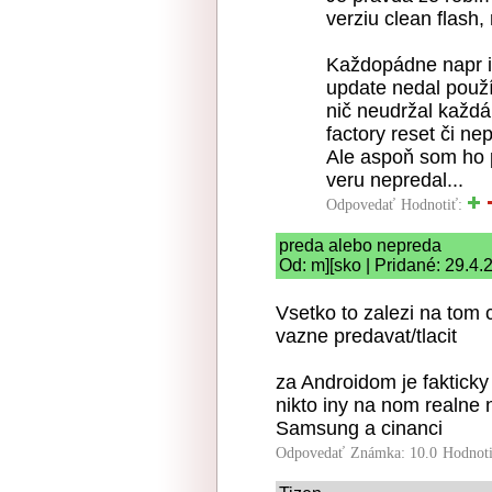
verziu clean flash, 
Každopádne napr iP
update nedal použí
nič neudržal každá
factory reset či ne
Ale aspoň som ho 
veru nepredal...
Odpovedať
Hodnotiť:
preda alebo nepreda
Od: m][sko | Pridané: 29.4
Vsetko to zalezi na tom 
vazne predavat/tlacit
za Androidom je faktick
nikto iny na nom realne
Samsung a cinanci
Odpovedať
Známka: 10.0
Hodnot