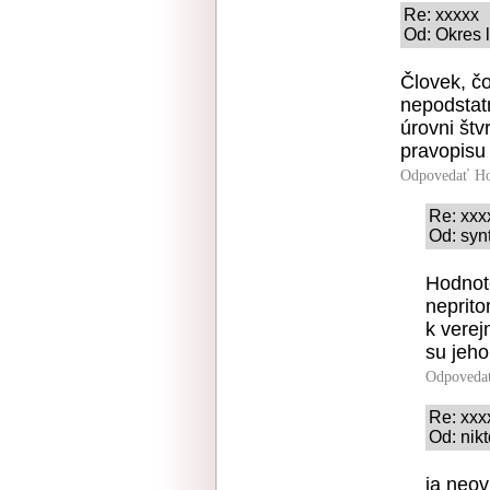
Re: xxxxx
Od: Okres l
Človek, čo
nepodstatn
úrovni štv
pravopisu 
Odpovedať
Ho
Re: xxx
Od: syn
Hodnote
neprito
k verej
su jeh
Odpoveda
Re: xxx
Od: nikt
ja neo