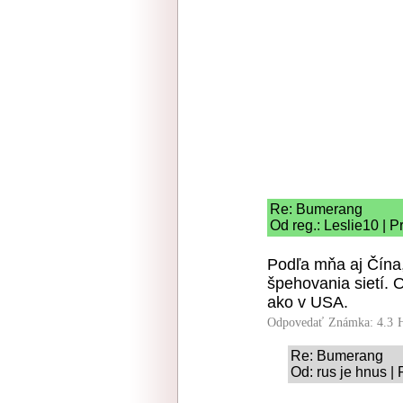
Re: Bumerang
Od reg.: Leslie10 | 
Podľa mňa aj Čína,
špehovania sietí. O
ako v USA.
Odpovedať
Známka: 4.3
Re: Bumerang
Od: rus je hnus |