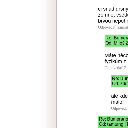
ci snad drsny
zomriet vsetk
brvou nepoh
Odpovedať
Známk
Re: Bumer
Od: Miloš Z
Máte něco
fyzikům z 
Odpovedať
Zn
Re: Bu
Od: zdr
ale kd
malo!
Odpoveda
Re: Bumeran
Od: tamtung |