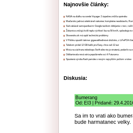
Najnovšie články:
NASA na diaľku na sonde Voyager 2 úspešne znížila spotrebu
Maďarsko jadrovú elektráreň nakoniec kompletne neodstavilo, Ru
Súd zakázal samojazdiacim Google taxíkom dobíjanie v noci, rušili
Železnice znižujú kvôli teplu rýchlosť iba na 50 km/h, spôsobuje t
Slovensko.sk má opäť technické problémy
V Poľsku spustili takmer gigawatthodinové úložisko, z LiFePO4 čl
Telekom pridal 12 GB balík pre Easy, chce zaň 12 eur
Misia na záchranu teleskopu Swift ešte nie je stratená, podarilo sa 
Odštartovala nová séria populárneho sci-fi Futurama
Spustená výroba flash pamäte s novým najvyšším počtom vrstiev
Diskusia:
Bumerang
Od: EI3 | Pridané: 29.4.201
Sa im to vrati ako bumer
bude harmatanec velky.