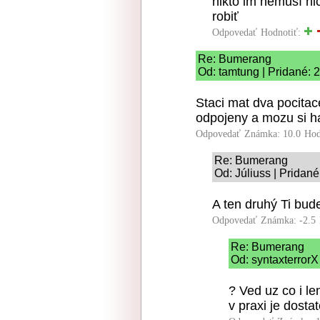
nikto im nemusí ni
robiť
Odpovedať
Hodnotiť:
Re: Bumerang
Od: tamtung | Pridané: 
Staci mat dva pocitace
odpojeny a mozu si ha
Odpovedať
Známka: 10.0
Hod
Re: Bumerang
Od: Júliuss | Pridan
A ten druhý Ti bu
Odpovedať
Známka: -2.5
Re: Bumerang
Od: syntaxterrorX
? Ved uz co i le
v praxi je dost