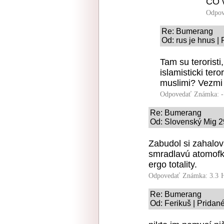
ČO v
Odpov
Re: Bumerang
Od: rus je hnus |
Tam su teroristi,
islamisticki tero
muslimi? Vezmi
Odpovedať
Známka: -
Re: Bumerang
Od: Slovenský Mig 29
Zabudol si zahalov
smradlavú atomofk
ergo totality.
Odpovedať
Známka: 3.3
Re: Bumerang
Od: Ferikuš | Pridan