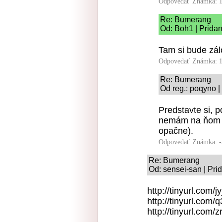
Odpovedať
Známka: 1
Re: Bumerang
Od: Boh1 | Pridan
Tam si bude zál
Odpovedať
Známka: 1
Re: Bumerang
Od reg.: poqyno |
Predstavte si, 
nemám na ňom in
opačne).
Odpovedať
Známka: -
Re: Bumerang
Od: sensei-san | Pri
http://tinyurl.com/j
http://tinyurl.com/
http://tinyurl.com/