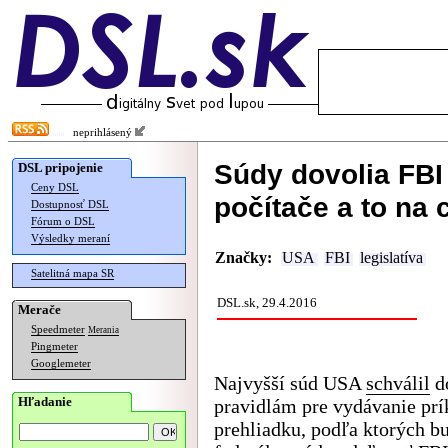
neprihlásený
Súdy dovolia FBI
DSL pripojenie
Ceny DSL
počítače a to na 
Dostupnosť DSL
Fórum o DSL
Výsledky meraní
Značky:
USA
FBI
legislatíva
Satelitná mapa SR
DSL.sk, 29.4.2016
Merače
Speedmeter
Merania
Pingmeter
Googlemeter
Najvyšší súd USA
schválil
d
Hľadanie
pravidlám pre vydávanie prí
prehliadku, podľa ktorých b