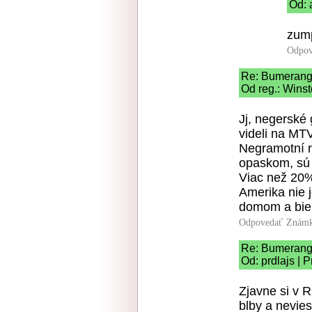
Od: 
zump
Odpov
Re: Bumeran
Od reg.: Wins
Jj, negerské 
videli na MT
Negramotní n
opaskom, sú 
Viac než 20%
Amerika nie 
domom a biely
Odpovedať
Známk
Re: Bumeran
Od: prdlajs | 
Zjavne si v R
blby a nevies 