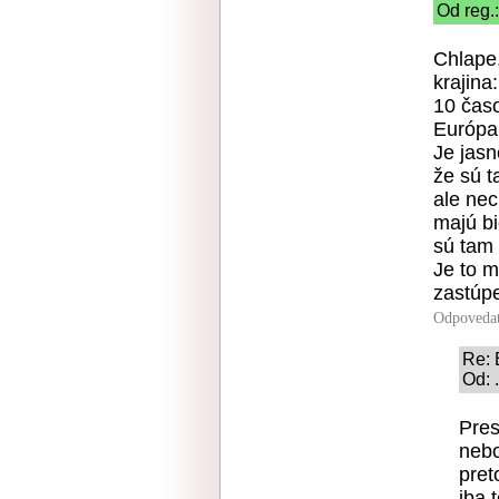
Od reg.
Chlape
krajina
10 čas
Európa 
Je jasn
že sú t
ale nec
majú bi
sú tam 
Je to m
zastúp
Odpoveda
Re:
Od: 
Pres
nebo
pret
iba 