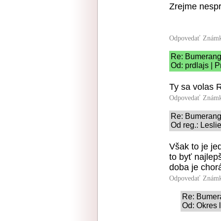
Zrejme nespra
Odpovedať
Známk
Re: Bumeran
Od: prdlajs | 
Ty sa volas 
Odpovedať
Známk
Re: Bumeran
Od reg.: Lesli
Však to je j
to byť najle
doba je chor
Odpovedať
Známk
Re: Bumer
Od: Okres l