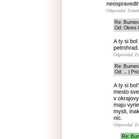
neospravedln
Odpovedať
Známk
Re: Bumer
Od: Okres l
A ty si bo
petrohrad.
Odpovedať
Zn
Re: Bumer
Od: ... | P
A ty si bo
mesto svet
v okrajov
maju vyri
mysli, ina
nic.
Odpovedať
Zn
Re: Bu