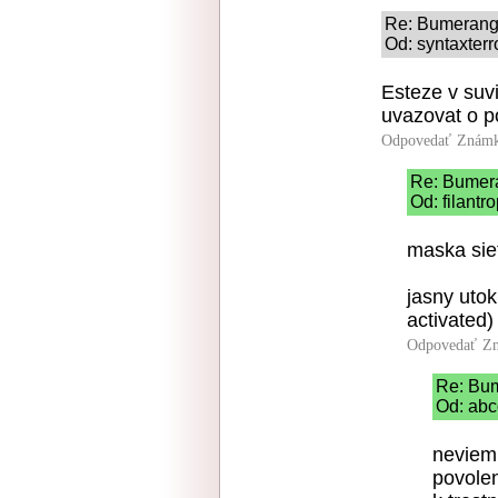
Re: Bumeran
Od: syntaxterr
Esteze v suvi
uvazovat o p
Odpovedať
Známk
Re: Bumer
Od: filant
maska sie
jasny uto
activated)
Odpovedať
Zn
Re: Bu
Od: abc
neviem 
povolen