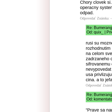
Chory clovek si.
operacny system
odpad.
Odpovedať
Známka: -
Re: Bumeran
Od: quix_ | Pr
rusi su mozno
rozhodnutim s
na celom svet
zadrzaneho c
sifrovanemu 
nevypovedat 
usa privlizu
cina. a to jef
Odpovedať
Známk
Re: Bumeran
Od: komentato
"Prave sa nam