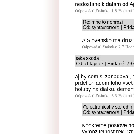
nedostane k datam od Apl
Odpovedať
Známka: 1.8
Hodnoti
Re: mne to nehrozi
Od: syntaxterrorX | Pri
A Slovensko ma druzi
Odpovedať
Známka: 2.7
Hodn
taka skoda
Od: chlapcek | Pridané: 29
aj by som si zanadaval, 
prdel ohladom toho vset
holuby na dialku. dement
Odpovedať
Známka: 3.3
Hodnoti
\"electronically stored in
Od: syntaxterrorX | Pri
Konkretne postove holu
vymozitelnost rekurzi