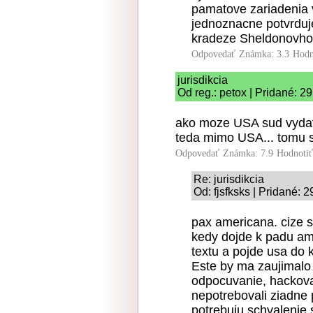
pamatove zariadenia 
jednoznacne potvrduje
kradeze Sheldonovho 
Odpovedať
Známka: 3.3
Hodn
jurisdikcia
Od reg.: petox | Pridané: 2
ako moze USA sud vydat 
teda mimo USA... tomu s
Odpovedať
Známka: 7.9
Hodnoti
Re: jurisdikcia
Od: fjsfksks | Pridané: 
pax americana. cize sv
kedy dojde k padu ame
textu a pojde usa do 
Este by ma zaujimalo 
odpocuvanie, hackova
nepotrebovali ziadne p
potrebuju schvalenie