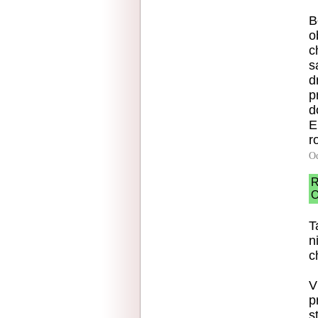
B
o
c
s
d
p
d
E
r
O
R
O
T
n
c
V
p
s