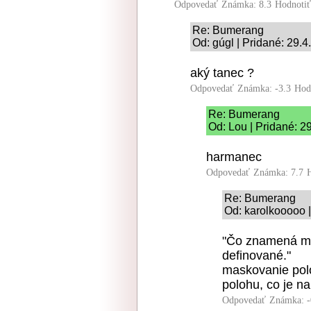
Odpovedať
Známka: 8.3
Hodnoti
Re: Bumerang
Od: gúgl | Pridané: 29.
aký tanec ?
Odpovedať
Známka: -3.3
Hod
Re: Bumerang
Od: Lou | Pridané: 2
harmanec
Odpovedať
Známka: 7.7
Re: Bumerang
Od: karolkooooo |
"Čo znamená ma
definované."
maskovanie pol
polohu, co je na
Odpovedať
Známka: -