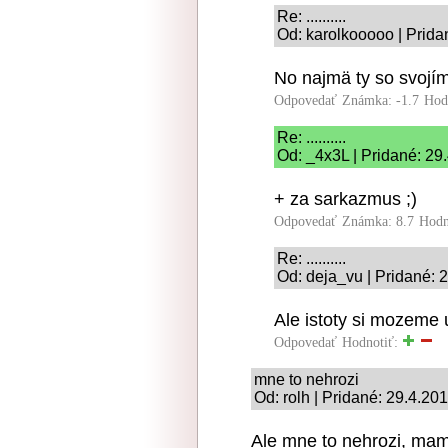
Re: ..........
Od: karolkooooo | Prida
No najmä ty so svojí
Odpovedať
Známka: -1.7
Hod
Re: ..........
Od: _4x3L | Pridané: 29
+ za sarkazmus ;)
Odpovedať
Známka: 8.7
Hodn
Re: ..........
Od: deja_vu | Pridané: 
Ale istoty si mozeme 
Odpovedať
Hodnotiť:
mne to nehrozi
Od: rolh | Pridané: 29.4.20
Ale mne to nehrozi, mam