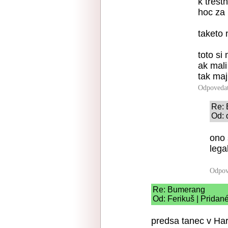
k trest
hoc za
taketo 
toto si
ak mali
tak maj
Odpoveda
Re:
Od: 
ono 
lega
Odpov
Re: Bumerang
Od: Ferikuš | Pridan
predsa tanec v Ha