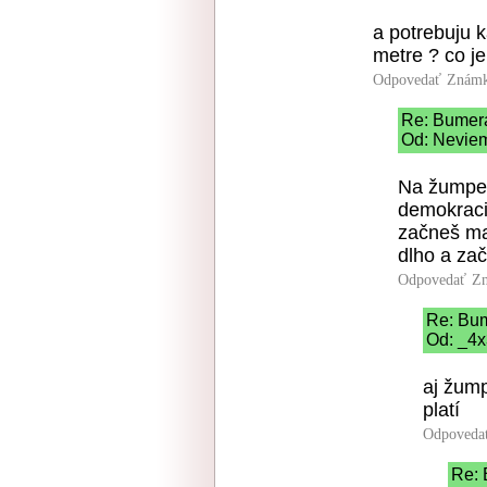
a potrebuju k
metre ? co j
Odpovedať
Známk
Re: Bumer
Od: Neviem
Na žumpe j
demokraci
začneš ma
dlho a zač
Odpovedať
Zn
Re: Bu
Od: _4x
aj žump
platí
Odpoveda
Re: