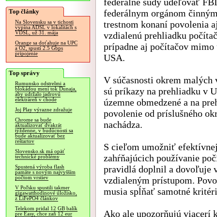
federálne súdy udeľovať FBI
Top články
federálnym orgánom činným
trestnom konaní povolenia a
Na Slovensku sa v tichosti
vypína ADSL v lokalitách s
VDSL, už 31. mája
vzdialenú prehliadku počítač
Orange sa doťahuje na UPC
prípadne aj počítačov mimo
a O2, spustí 2.5 Gbps
pripojenie
USA.
Top správy
V súčasnosti okrem malých
Rumunsko odstrelmi a
sú príkazy na prehliadku v 
blokádou mení tok Dunaja,
aby udržalo jadrovú
elektráreň v chode
územne obmedzené a na preh
Joj Play výrazne zdražuje
povolenie od príslušného okr
Chrome sa bude
nachádza.
aktualizovať dvakrát
týždenne, v budúcnosti sa
bude aktualizovať bez
reštartov
S cieľom umožniť efektívnej
Slovensko.sk má opäť
zahŕňajúcich používanie počí
technické problémy
pravidlá doplnil a dovoľuje 
Spustená výroba flash
pamäte s novým najvyšším
počtom vrstiev
vzdialeným prístupom. Povo
V Poľsku spustili takmer
musia spĺňať samotné kritér
gigawatthodinové úložisko,
z LiFePO4 článkov
Telekom pridal 12 GB balík
Ako ale upozorňujú viacerí k
pre Easy, chce zaň 12 eur