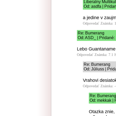
Liberalny Multikul
Od: asdfa | Prida
a jedine v zauj
Odpovedať
Známka: 1
Re: Bumerang
Od: ASD_ | Pridané:
Lebo Guantaname v
Odpovedať
Známka: 7.1
Re: Bumerang
Od: Júliuss | Pri
Vrahovi desiato
Odpovedať
Známka: -
Re: Bumeran
Od: mekkak | 
Otazka znie, 