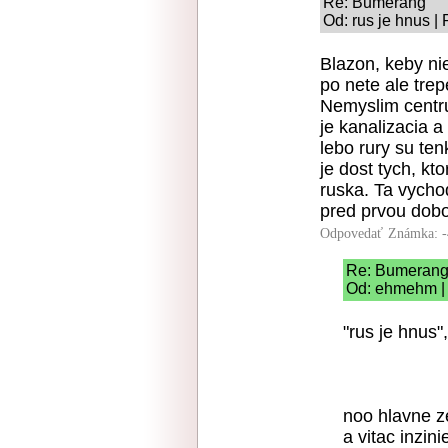
Re: Bumerang
Od: rus je hnus |
Blazon, keby nie
po nete ale trep
Nemyslim centr
je kanalizacia a
lebo rury su ten
je dost tych, kt
ruska. Ta vycho
pred prvou dob
Odpovedať
Známka: -
Re: Bumeran
Od: ehmehm | 
"rus je hnus"
noo hlavne ze
a vitac inzini