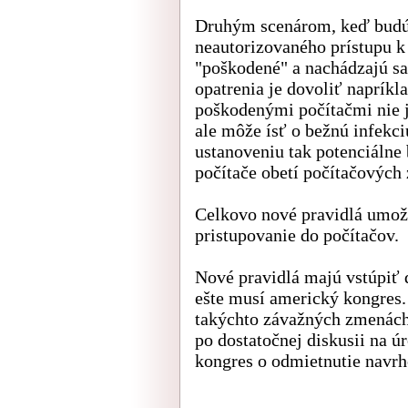
Druhým scenárom, keď budú 
neautorizovaného prístupu k
"poškodené" a nachádzajú sa
opatrenia je dovoliť napríkl
poškodenými počítačmi nie j
ale môže ísť o bežnú infek
ustanoveniu tak potenciálne
počítače obetí počítačových 
Celkovo nové pravidlá umož
pristupovanie do počítačov.
Nové pravidlá majú vstúpiť d
ešte musí americký kongres. 
takýchto závažných zmenách
po dostatočnej diskusii na ú
kongres o odmietnutie navr