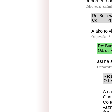
odborneho o
Odpovedať
Známk
Re: Bumer
Od: ..... |
A ako to 
Odpovedať
Zn
Re: Bu
Od: qui
asi na 
Odpoveda
Re:
Od: 
A na
Gua
Čo t
väzn