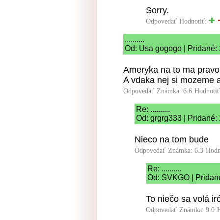
Sorry.
Odpovedať
Hodnotiť:
..........
Od: Usa gogogo | Pridané:
Ameryka na to ma pravo 
A vdaka nej si mozeme a
Odpovedať
Známka: 6.6
Hodnoti
Re: ..........
Od: grgrg333 | Pridané:
Nieco na tom bude
Odpovedať
Známka: 6.3
Hodn
Re: ..........
Od: SVKGO | Pridané
To niečo sa volá ir
Odpovedať
Známka: 9.0