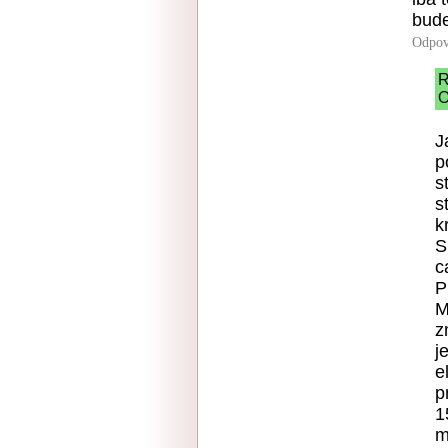
bude
Odpov
R
O
J
p
s
s
k
S
c
P
M
z
j
e
p
1
m