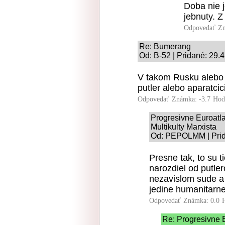
Doba nie j
jebnuty. 
Odpovedať
Zn
Re: Bumerang
Od: B-52 | Pridané: 29.
V takom Rusku alebo 
putler alebo aparatcic
Odpovedať
Známka: -3.7
Hod
Progresivne Euroatla
Multikulty Marxista
Od: PEPOLMM | Prid
Presne tak, to su ti
narozdiel od putler
nezavislom sude a 
jedine humanitarne
Odpovedať
Známka: 0.0
Re: Progresivne 