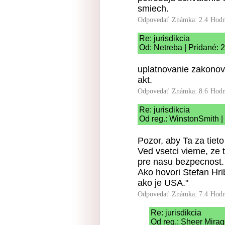
smiech.
Odpovedať
Známka: 2.4
Hodn
Re: jurisdikcia
Od: Netreba | Pridané: 
uplatnovanie zakonov
akt.
Odpovedať
Známka: 8.6
Hodn
Re: jurisdikcia
Od reg.: WinstonSmith |
Pozor, aby Ta za tieto
Ved vsetci vieme, ze 
pre nasu bezpecnost.
Ako hovori Stefan Hri
ako je USA."
Odpovedať
Známka: 7.4
Hodn
Re: jurisdikcia
Od reg.: Sheer Mirag