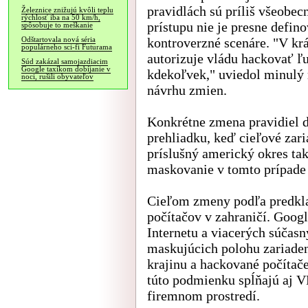
pravidlách sú príliš všeobec
Železnice znižujú kvôli teplu
rýchlosť iba na 50 km/h,
prístupu nie je presne defi
spôsobuje to meškanie
kontroverzné scenáre. "V krá
Odštartovala nová séria
populárneho sci-fi Futurama
autorizuje vládu hackovať ľ
Súd zakázal samojazdiacim
Google taxíkom dobíjanie v
kdekoľvek," uviedol minulý
noci, rušili obyvateľov
návrhu zmien.
Konkrétne zmena pravidiel d
prehliadku, keď cieľové zar
príslušný americký okres ta
maskovanie v tomto prípade 
Cieľom zmeny podľa predkl
počítačov v zahraničí. Googl
Internetu a viacerých súčasn
maskujúcich polohu zariaden
krajinu a hackované počíta
túto podmienku spĺňajú aj V
firemnom prostredí.