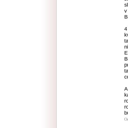
s
v
B
4
k
t
n
E
B
p
t
c
A
k
r
r
b
O