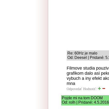
Re: 60Hz je malo
Od: Deesel | Pridané: 5
Filmove studia pouziv
grafikom dalo asi pekn
vybuch a iny efekt ako
mna
Odpovedať
Hodnotiť:
Pojde mi na tom DOOM
Od: rolh | Pridané: 4.5.201