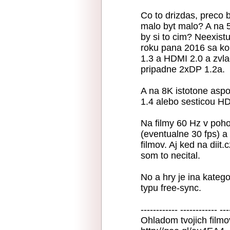
Co to drizdas, preco 
malo byt malo? A na 5
by si to cim? Neexist
roku pana 2016 sa kon
1.3 a HDMI 2.0 a zvla
pripadne 2xDP 1.2a.
A na 8K istotone aspo
1.4 alebo sesticou H
Na filmy 60 Hz v poho
(eventualne 30 fps) a
filmov. Aj ked na diit.
som to necital.
No a hry je ina kategor
typu free-sync.
------------ ------------ ---
Ohladom tvojich filmov