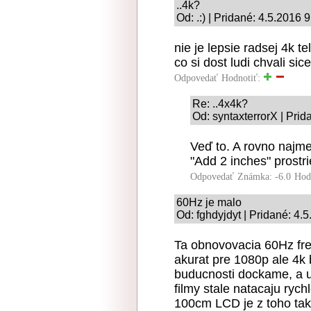
..4k?
Od: .:) | Pridané: 4.5.2016 
nie je lepsie radsej 4k t
co si dost ludi chvali si
Odpovedať
Hodnotiť:
Re: ..4x4k?
Od: syntaxterrorX | Prid
Veď to. A rovno najme
"Add 2 inches" prostr
Odpovedať
Známka: -6.0
Hod
60Hz je malo
Od: fghdyjdyt | Pridané: 4.
Ta obnovovacia 60Hz frek
akurat pre 1080p ale 4k
buducnosti dockame, a uv
filmy stale natacaju ryc
100cm LCD je z toho tak