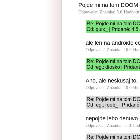
Pojde mi na tom DOOM 
Odpovedať
Známka: 5.6
Hodnoti
Re: Pojde mi na tom 
Od: quix_ | Pridané: 4.
ale len na androide 
Odpovedať
Známka: 10.0
Hod
Re: Pojde mi na tom 
Od reg.: diosko | Pridan
Ano, ale neskusaj to,
Odpovedať
Známka: 10.0
Hod
Re: Pojde mi na tom 
Od reg.: roob_ | Pridané
nepojde lebo denuvo
Odpovedať
Známka: -5.0
Hod
Re: Pojde mi na tom 