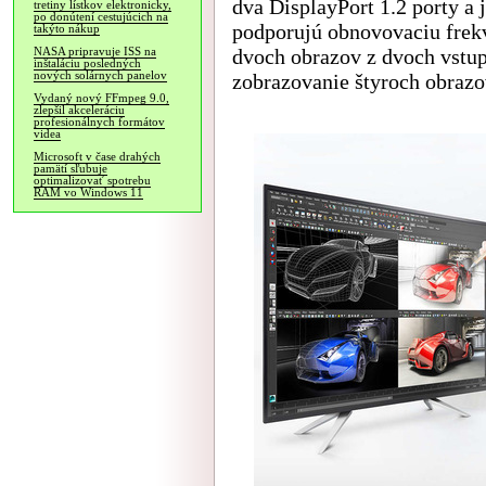
dva DisplayPort 1.2 porty a
tretiny lístkov elektronicky,
po donútení cestujúcich na
podporujú obnovovaciu frek
takýto nákup
dvoch obrazov z dvoch vstup
NASA pripravuje ISS na
inštaláciu posledných
nových solárnych panelov
zobrazovanie štyroch obrazo
Vydaný nový FFmpeg 9.0,
zlepšil akceleráciu
profesionálnych formátov
videa
Microsoft v čase drahých
pamätí sľubuje
optimalizovať spotrebu
RAM vo Windows 11