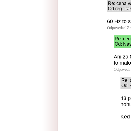
Re: cena v
Od reg.: ra
60 Hz to 
Odpovedať
Zn
Re: cen
Od: Nas
Ani za 
to malo
Odpoveda
Re: 
Od: 
43 p
nohu
Ked 