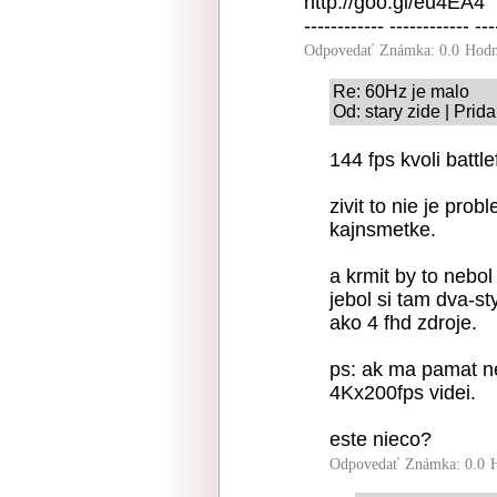
http://goo.gl/eu4EA4
------------ ------------ ---
Odpovedať
Známka: 0.0
Hodn
Re: 60Hz je malo
Od: stary zide | Prid
144 fps kvoli battle
zivit to nie je probl
kajnsmetke.
a krmit by to nebol
jebol si tam dva-st
ako 4 fhd zdroje.
ps: ak ma pamat n
4Kx200fps videi.
este nieco?
Odpovedať
Známka: 0.0