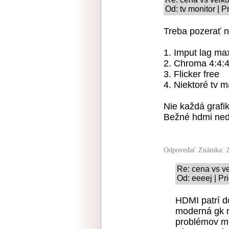
Od: tv monitor | 
Treba pozerať n
1. Imput lag m
2. Chroma 4:4:
3. Flicker free
4. Niektoré tv m
Nie každá grafi
Bežné hdmi ne
Odpovedať
Známka: 2
Re: cena vs ve
Od: eeeej | Pr
HDMI patrí d
moderná gk m
problémov mi