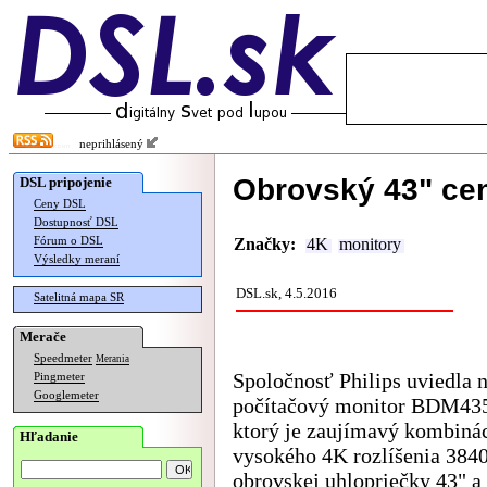
neprihlásený
Obrovský 43" ce
DSL pripojenie
Ceny DSL
Dostupnosť DSL
Fórum o DSL
Značky:
4K
monitory
Výsledky meraní
DSL.sk, 4.5.2016
Satelitná mapa SR
Merače
Speedmeter
Merania
Spoločnosť Philips uviedla n
Pingmeter
Googlemeter
počítačový monitor BDM43
ktorý je zaujímavý kombiná
Hľadanie
vysokého 4K rozlíšenia 3840
obrovskej uhlopriečky 43" a 