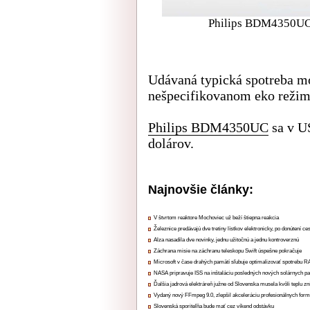
Philips BDM4350UC, k
Udávaná typická spotreba mo
nešpecifikovanom eko režim
Philips BDM4350UC
sa v U
dolárov.
Najnovšie články:
V štvrtom reaktore Mochoviec už beží štiepna reakcia
Železnice predávajú dve tretiny lístkov elektronicky, po donútení ce
Alza nasadila dve novinky, jednu užitočnú a jednu kontroverznú
Záchrana misie na záchranu teleskopu Swift úspešne pokračuje
Microsoft v čase drahých pamätí sľubuje optimalizovať spotrebu
NASA pripravuje ISS na inštaláciu posledných nových solárnych p
Ďalšia jadrová elektráreň južne od Slovenska musela kvôli teplu zn
Vydaný nový FFmpeg 9.0, zlepšil akceleráciu profesionálnych form
Slovenská sporiteľňa bude mať cez víkend odstávku