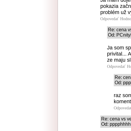
pokazia začnú
problém už vy
Odpovedať
Hodno
Re: cena v
Od: PCnity
Ja som sp
privital..
ze maju sl
Odpovedať
Ho
Re: cen
Od: ppp
raz som
komentá
Odpoveda
Re: cena vs ve
Od: pppphhhh 