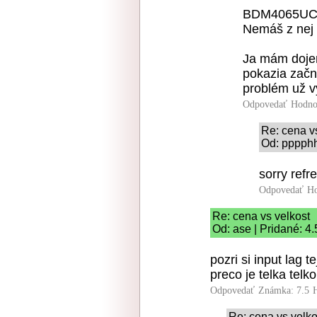
BDM4065UC ú
Nemáš z nej
Ja mám dojem
pokazia začnú
problém už vy
Odpovedať
Hodno
Re: cena v
Od: pppphh
sorry refr
Odpovedať
Ho
Re: cena vs velkost
Od: ase | Pridané: 4
pozri si input lag 
preco je telka tel
Odpovedať
Známka: 7.5
Re: cena vs velko