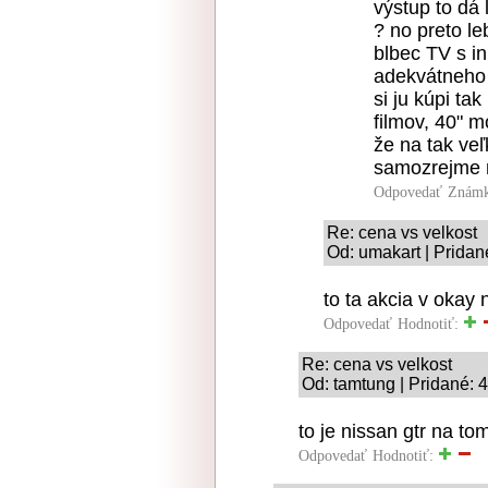
výstup to dá
? no preto le
blbec TV s in
adekvátneho 
si ju kúpi ta
filmov, 40" m
že na tak ve
samozrejme ni
Odpovedať
Známk
Re: cena vs velkost
Od: umakart | Pridan
to ta akcia v okay
Odpovedať
Hodnotiť:
Re: cena vs velkost
Od: tamtung | Pridané: 
to je nissan gtr na to
Odpovedať
Hodnotiť: