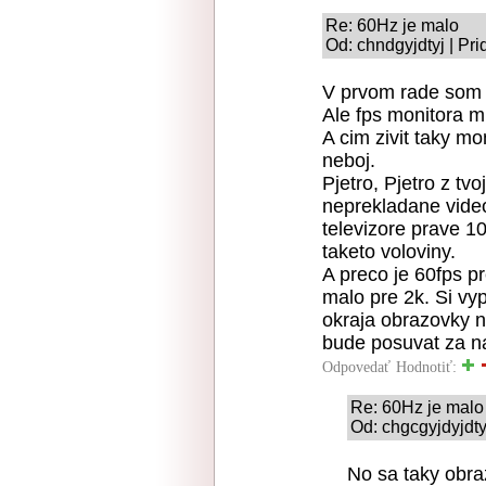
Re: 60Hz je malo
Od: chndgyjdtyj | Pr
V prvom rade som m
Ale fps monitora m
A cim zivit taky mo
neboj.
Pjetro, Pjetro z tvo
neprekladane video 
televizore prave 1
taketo voloviny.
A preco je 60fps pr
malo pre 2k. Si vy
okraja obrazovky n
bude posuvat za n
Odpovedať
Hodnotiť:
Re: 60Hz je malo
Od: chgcgyjdyjdty
No sa taky obra