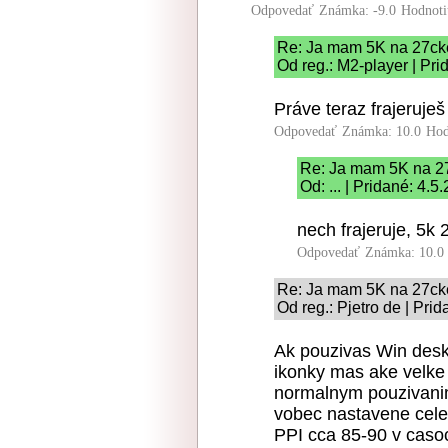
Odpovedať
Známka: -9.0
Hodnoti
Re: Ja mam 5K na 27ck
Od reg.: M2-player | Pri
Práve teraz frajeruješ
Odpovedať
Známka: 10.0
Hod
Re: Ja mam 5K na 2
Od: ... | Pridané: 4.
nech frajeruje, 5k 
Odpovedať
Známka: 10.0
Re: Ja mam 5K na 27ck
Od reg.: Pjetro de | Pri
Ak pouzivas Win desk
ikonky mas ake velke 
normalnym pouzivani
vobec nastavene cele
PPI cca 85-90 v casoc