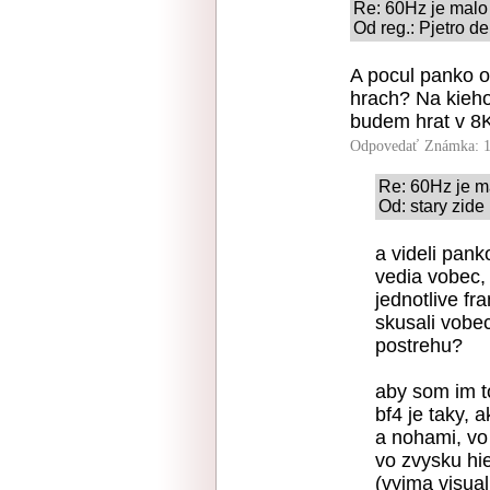
Re: 60Hz je malo
Od reg.: Pjetro d
A pocul panko 
hrach? Na kieho
budem hrat v 8K
Odpovedať
Známka: 1
Re: 60Hz je m
Od: stary zide
a videli pank
vedia vobec,
jednotlive fr
skusali vobec
postrehu?
aby som im to
bf4 je taky, 
a nohami, vo
vo zvysku hie
(vyjma visual