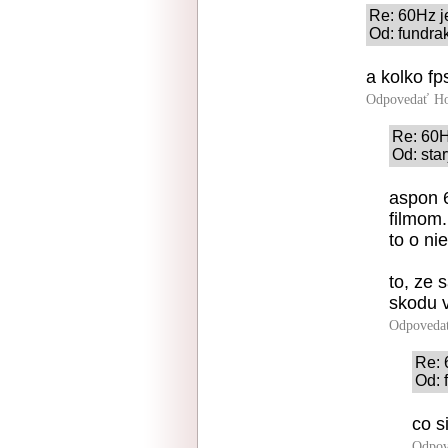
Re: 60Hz j
Od: fundrak
a kolko fp
Odpovedať
Ho
Re: 60H
Od: star
aspon 6
filmom.
to o ni
to, ze 
skodu v
Odpoveda
Re: 
Od: 
co s
Odpov