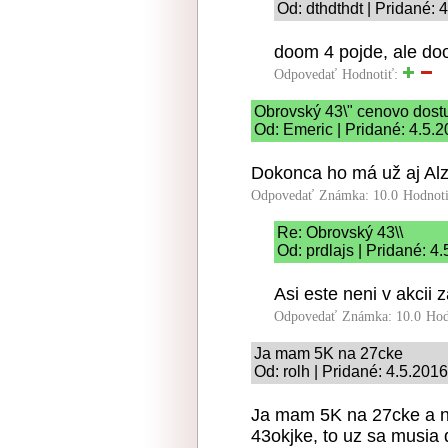
Od: dthdthdt | Pridané: 
doom 4 pojde, ale do
Odpovedať
Hodnotiť:
Obrovský 43\" cenovo dost
Od: Emeric | Pridané: 4.5.
Dokonca ho má už aj Alz
Odpovedať
Známka: 10.0
Hodnot
Re: Obrovský 43\\
Od: prdlajs | Pridané: 4
Asi este neni v akcii 
Odpovedať
Známka: 10.0
Hod
Ja mam 5K na 27cke
Od: rolh | Pridané: 4.5.201
Ja mam 5K na 27cke a ne
43okjke, to uz sa musia 