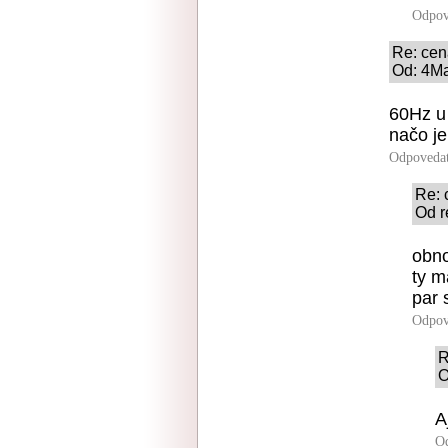
Odpov
Re: cen
Od: 4Ma
60Hz u 
načo je
Odpoveda
Re: 
Od r
obno
ty m
par 
Odpov
R
O
A
O