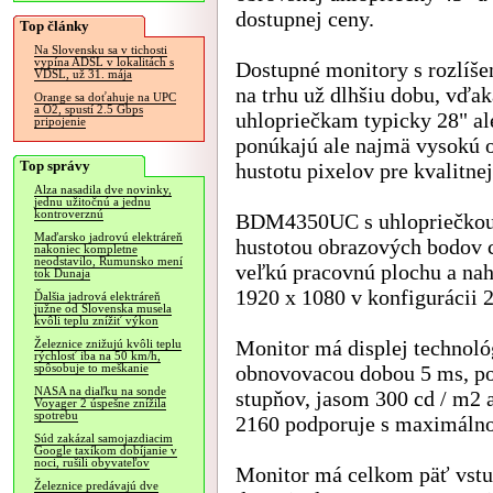
dostupnej ceny.
Top články
Na Slovensku sa v tichosti
vypína ADSL v lokalitách s
Dostupné monitory s rozlíš
VDSL, už 31. mája
na trhu už dlhšiu dobu, vďak
Orange sa doťahuje na UPC
a O2, spustí 2.5 Gbps
uhlopriečkam typicky 28" al
pripojenie
ponúkajú ale najmä vysokú 
Top správy
hustotu pixelov pre kvalitnej
Alza nasadila dve novinky,
jednu užitočnú a jednu
kontroverznú
BDM4350UC s uhlopriečkou p
Maďarsko jadrovú elektráreň
hustotou obrazových bodov 
nakoniec kompletne
neodstavilo, Rumunsko mení
veľkú pracovnú plochu a nah
tok Dunaja
1920 x 1080 v konfigurácii 2
Ďalšia jadrová elektráreň
južne od Slovenska musela
kvôli teplu znížiť výkon
Monitor má displej technol
Železnice znižujú kvôli teplu
rýchlosť iba na 50 km/h,
obnovovacou dobou 5 ms, p
spôsobuje to meškanie
NASA na diaľku na sonde
stupňov, jasom 300 cd / m2 
Voyager 2 úspešne znížila
spotrebu
2160 podporuje s maximálno
Súd zakázal samojazdiacim
Google taxíkom dobíjanie v
noci, rušili obyvateľov
Monitor má celkom päť vst
Železnice predávajú dve