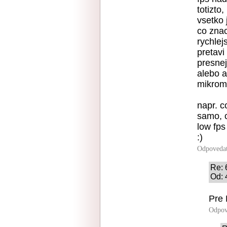
totizto
vsetko 
co znac
rychlej
pretavi
presnej
alebo a
mikroma
napr. c
samo, c
low fps
:)
Odpoveda
Re: 
Od: 
Pre 
Odpov