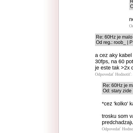
R
O
n
O
Re: 60Hz je malo
Od reg.: roob_ | 
a cez aky kabel
30fps, na 60 po
je este tak >2x 
Odpovedať
Hodnotiť:
Re: 60Hz je m
Od: stary zide
*cez 'kolko' k
trosku som v
predchadzaju
Odpovedať
Hodno