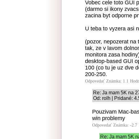
Vobec cele toto GUI p
(darmo si ikony zvacs
zacina byt odporne pr
U teba to vyzera asi n
(pozor, nepozerat na
tak, ze v lavom dolno
monitora zasa hodiny) 
desktop-based GUI op
100 (co tu je uz dve
200-250.
Odpovedať
Známka: 1.1
Hodn
Re: Ja mam 5K na 2
Od: rolh | Pridané: 4
Pouzivam Mac-base
win problemy
Odpovedať
Známka: -2.7
Re: Ja mam 5K n