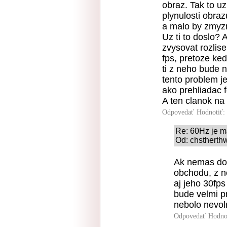
obraz. Tak to uz
plynulosti obra
a malo by zmyz
Uz ti to doslo? 
zvysovat rozlise
fps, pretoze ked
ti z neho bude n
tento problem je
ako prehliadac f
A ten clanok na 
Odpovedať
Hodnotiť:
Re: 60Hz je m
Od: chstherthw
Ak nemas dom
obchodu, z ne
aj jeho 30fps
bude velmi p
nebolo nevoln
Odpovedať
Hodno