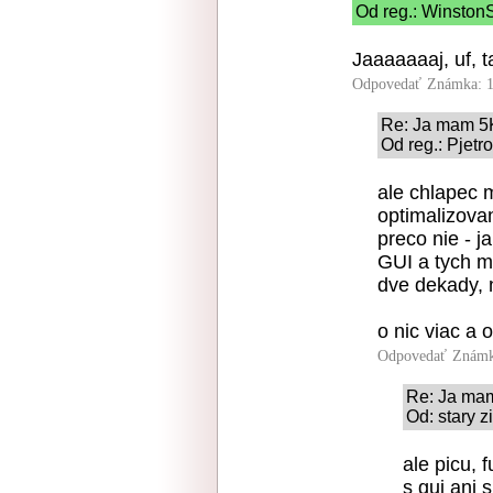
Od reg.: WinstonS
Jaaaaaaaj, uf, t
Odpovedať
Známka: 1
Re: Ja mam 5
Od reg.: Pjetr
ale chlapec 
optimalizova
preco nie - 
GUI a tych m
dve dekady, n
o nic viac a 
Odpovedať
Známk
Re: Ja ma
Od: stary z
ale picu, 
s gui ani 