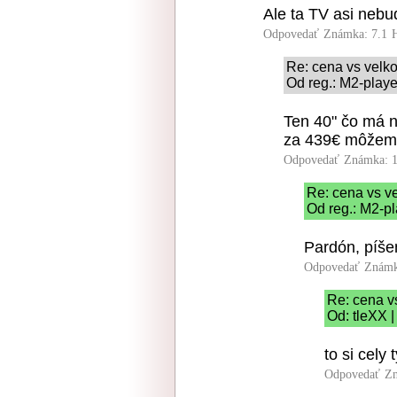
Ale ta TV asi nebu
Odpovedať
Známka: 7.1
Re: cena vs velko
Od reg.: M2-playe
Ten 40" čo má n
za 439€ môžeme
Odpovedať
Známka: 1
Re: cena vs ve
Od reg.: M2-pl
Pardón, píše
Odpovedať
Známk
Re: cena v
Od: tleXX |
to si cely t
Odpovedať
Zn