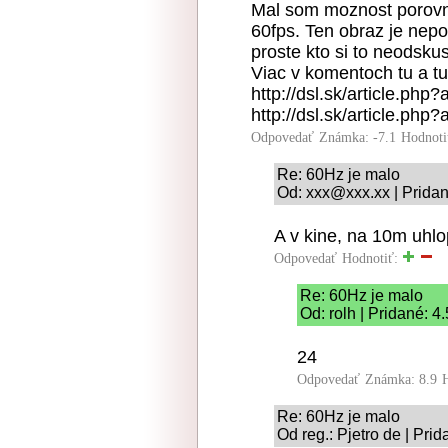
Mal som moznost porovna
60fps. Ten obraz je nep
proste kto si to neodskus
Viac v komentoch tu a tu
http://dsl.sk/article.php
http://dsl.sk/article.php
Odpovedať
Známka: -7.1
Hodnoti
Re: 60Hz je malo
Od: xxx@xxx.xx | Pridan
A v kine, na 10m uhlo
Odpovedať
Hodnotiť:
Re: 60Hz je malo
Od: rolh | Pridané: 4
24
Odpovedať
Známka: 8.9
Re: 60Hz je malo
Od reg.: Pjetro de | Pri