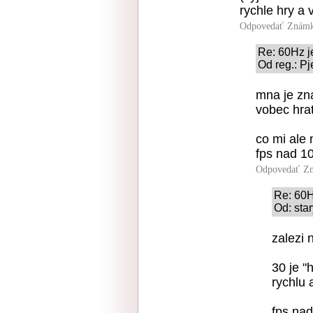
rychle hry a
Odpovedať
Známk
Re: 60Hz j
Od reg.: Pj
mna je zn
vobec hra
co mi ale 
fps nad 1
Odpovedať
Zn
Re: 60H
Od: star
zalezi 
30 je "
rychlu 
fps nad