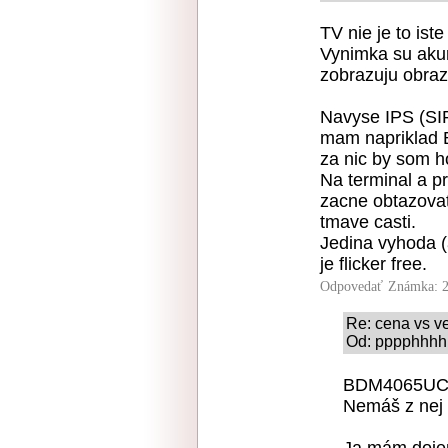
TV nie je to ist
Vynimka su akur
zobrazuju obraz
Navyse IPS (SIPS
mam napriklad
za nic by som ho
Na terminal a p
zacne obtazovat
tmave casti.
Jedina vyhoda (
je flicker free.
Odpovedať
Známka: 2
Re: cena vs ve
Od: pppphhhh 
BDM4065UC ú
Nemáš z nej
Ja mám dojem