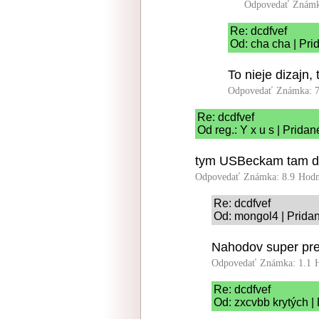
Odpovedať
Známk
Re: dcdfvef
Od: cha cha | Pri
To nieje dizajn,
Odpovedať
Známka: 7
Re: dcdfvef
Od reg.: Y x u s | Prida
tym USBeckam tam da
Odpovedať
Známka: 8.9
Hodn
Re: dcdfvef
Od: mongol4 | Prida
Nahodov super pr
Odpovedať
Známka: 1.1
Re: dcdfvef
Od: zxcvbb krytých |