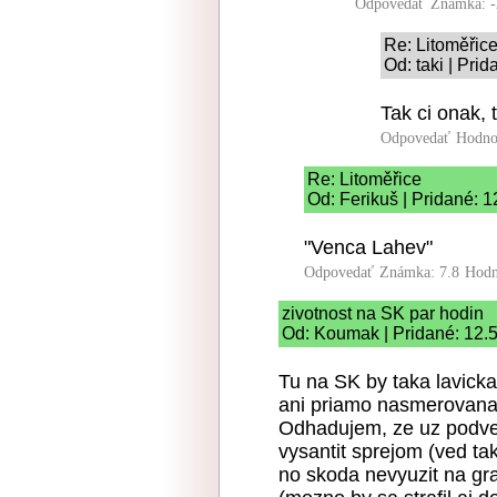
Odpovedať
Známka: -
Re: Litoměřic
Od: taki | Pri
Tak ci onak, 
Odpovedať
Hodno
Re: Litoměřice
Od: Ferikuš | Pridané: 
"Venca Lahev"
Odpovedať
Známka: 7.8
Hodn
zivotnost na SK par hodin
Od: Koumak | Pridané: 12.
Tu na SK by taka lavick
ani priamo nasmerovan
Odhadujem, ze uz podvec
vysantit sprejom (ved t
no skoda nevyuzit na gra