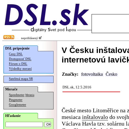
neprihlásený
V Česku inštalov
DSL pripojenie
Ceny DSL
internetovú lavič
Dostupnosť DSL
Fórum o DSL
Výsledky meraní
Značky:
fotovoltaika
Česko
Satelitná mapa SR
DSL.sk, 12.5.2016
Merače
Speedmeter
Merania
Pingmeter
Googlemeter
České mesto Litoměřice na 
Hľadanie
mesiaca
inštalovalo
do svojh
Václava Havla tzv. solárnu l