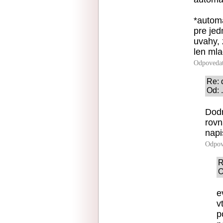
*automa
pre jed
uvahy, 
len mla
Odpoveda
Re: 
Od: 
Dodr
rovn
napi
Odpov
R
O
e
v
p