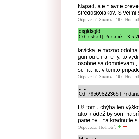
Napad, ale hlavne prev
stredoskolakov. S velmi
Odpovedať
Známka: 10.0
Hodnot
dsgfdsgfd
Od: dsfsdf | Pridané: 13.5.
lavicka je mozno odolna 
gumou chraneny, to vydrz
osobne sa domnievam , z
su nanic, v tomto pripad
Odpovedať
Známka: 10.0
Hodnot
... .. .
Od: 78569822365 | Pridané
Už tomu chýba len výšk
ako krádež by som naprí
panelov - na kradnutie s
Odpovedať
Hodnotiť:
Mantáci