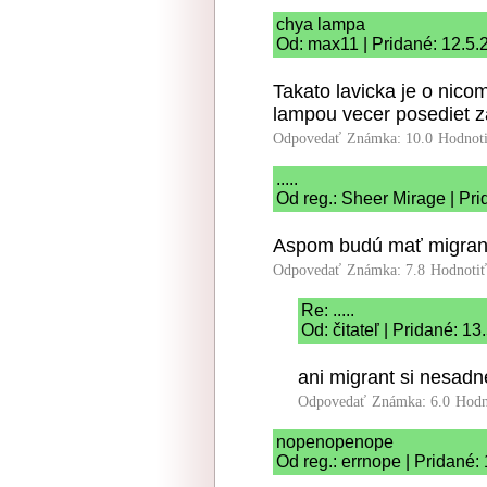
chya lampa
Od: max11 | Pridané: 12.5.
Takato lavicka je o nicom
lampou vecer posediet za
Odpovedať
Známka: 10.0
Hodnot
.....
Od reg.: Sheer Mirage | Pr
Aspom budú mať migranti
Odpovedať
Známka: 7.8
Hodnoti
Re: .....
Od: čitateľ | Pridané: 1
ani migrant si nesadn
Odpovedať
Známka: 6.0
Hodn
nopenopenope
Od reg.: errnope | Pridané: