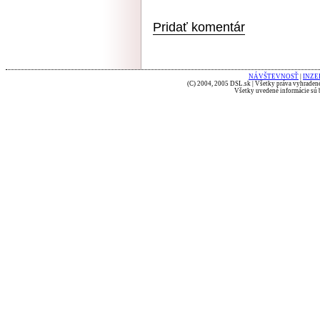
Pridať komentár
NÁVŠTEVNOSŤ
|
INZE
(C) 2004, 2005 DSL.sk | Všetky práva vyhradené
Všetky uvedené informácie sú b