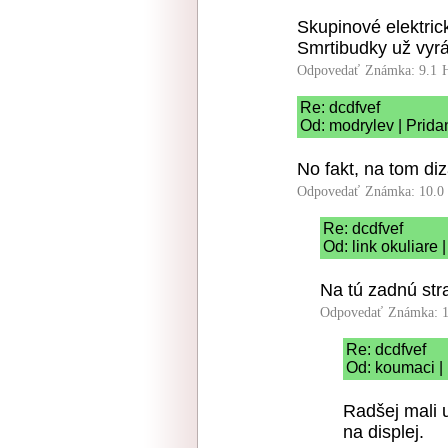
Skupinové elektric
Smrtibudky už vyrá
Odpovedať
Známka: 9.1
Re: dcdfvef
Od: modrylev | Prida
No fakt, na tom di
Odpovedať
Známka: 10.0
Re: dcdfvef
Od: link okuliare 
Na tú zadnú str
Odpovedať
Známka: 1
Re: dcdfvef
Od: koumaci |
Radšej mali u
na displej.