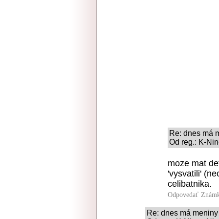
Re: dnes má 
Od reg.: K-Nin
moze mat det
'vysvatili' (
celibatnika.
Odpovedať
Známk
Re: dnes má meniny