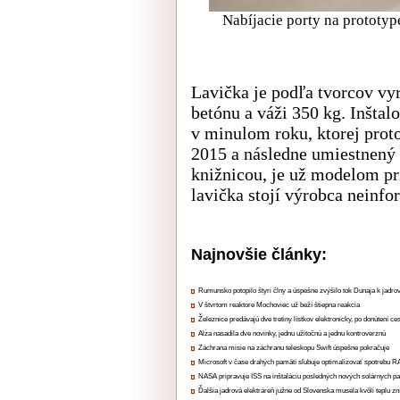
Nabíjacie porty na prototype
Lavička je podľa tvorcov vy
betónu a váži 350 kg. Inšta
v minulom roku, ktorej prot
2015 a následne umiestnený
knižnicou, je už modelom p
lavička stojí výrobca neinfo
Najnovšie články:
Rumunsko potopilo štyri člny a úspešne zvýšilo tok Dunaja k jadrov
V štvrtom reaktore Mochoviec už beží štiepna reakcia
Železnice predávajú dve tretiny lístkov elektronicky, po donútení ce
Alza nasadila dve novinky, jednu užitočnú a jednu kontroverznú
Záchrana misie na záchranu teleskopu Swift úspešne pokračuje
Microsoft v čase drahých pamätí sľubuje optimalizovať spotrebu
NASA pripravuje ISS na inštaláciu posledných nových solárnych p
Ďalšia jadrová elektráreň južne od Slovenska musela kvôli teplu zn