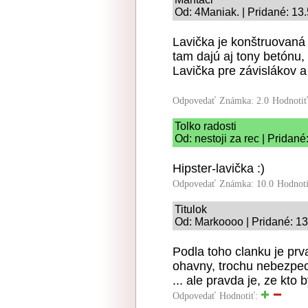
Od: 4Maniak. | Pridané: 13
Lavička je konštruovaná 
tam dajú aj tony betónu,
Lavička pre závislákov a
Odpovedať
Známka: 2.0
Hodnoti
Tolko radosti
Od: nestoji za rec | Pridan
Hipster-lavička :)
Odpovedať
Známka: 10.0
Hodnot
Titulok
Od: Markoooo | Pridané: 13
Podla toho clanku je prva
ohavny, trochu nebezpec
... ale pravda je, ze kt
Odpovedať
Hodnotiť: