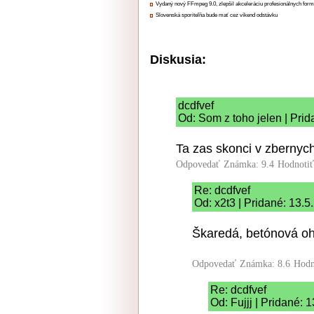
Vydaný nový FFmpeg 9.0, zlepšil akceleráciu profesionálnych form
Slovenská sporiteľňa bude mať cez víkend odstávku
Diskusia:
dcdfvef
Od: Som z toho jelen | Pri
Ta zas skonci v zbernych
Odpovedať
Známka: 9.4
Hodnoti
Re: dcdfvef
Od: x2t3 | Pridané: 13.5
Škaredá, betónová o
Odpovedať
Známka: 8.6
Hodn
Re: dcdfvef
Od: Fujjj | Pridané: 