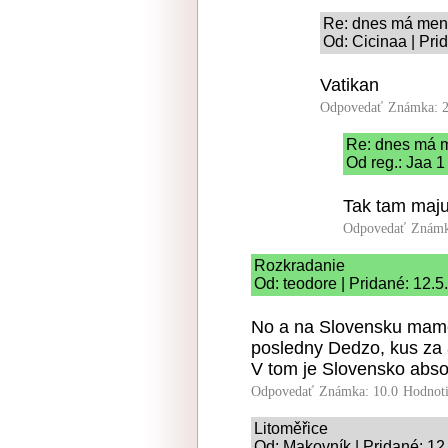
Re: dnes má men
Od: Cicinaa | Pri
Vatikan
Odpovedať
Známka: 2
Re: dnes má 
Od reg.: Jaa 1
Tak tam maju
Odpovedať
Známk
Rozkradanie
Od: teodore | Pridané: 12.
No a na Slovensku mame 
posledny Dedzo, kus za 
V tom je Slovensko abso
Odpovedať
Známka: 10.0
Hodnot
Litoměřice
Od: Makovník | Pridané: 12