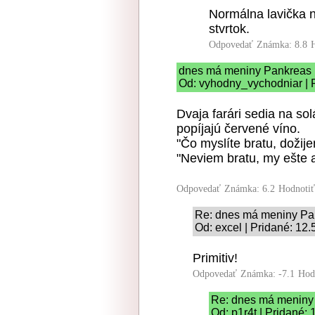
Normálna lavička ne
stvrtok.
Odpovedať
Známka: 8.8
dnes má meniny Pankreas
Od: vyhodny_vychodniar | 
Dvaja farári sedia na sol
popíjajú červené víno.
"Čo myslíte bratu, dožij
"Neviem bratu, my ešte as
Odpovedať
Známka: 6.2
Hodnoti
Re: dnes má meniny Pa
Od: excel | Pridané: 12
Primitiv!
Odpovedať
Známka: -7.1
Hod
Re: dnes má meniny
Od: p1r4t | Pridané: