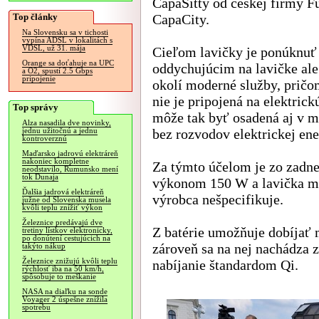
CapaSitty od českej firmy Fu
Top články
CapaCity.
Na Slovensku sa v tichosti
vypína ADSL v lokalitách s
VDSL, už 31. mája
Cieľom lavičky je ponúknu
Orange sa doťahuje na UPC
oddychujúcim na lavičke ale 
a O2, spustí 2.5 Gbps
pripojenie
okolí moderné služby, pričo
nie je pripojená na elektrick
Top správy
môže tak byť osadená aj v m
Alza nasadila dve novinky,
bez rozvodov elektrickej ene
jednu užitočnú a jednu
kontroverznú
Maďarsko jadrovú elektráreň
nakoniec kompletne
Za týmto účelom je zo zadnej
neodstavilo, Rumunsko mení
tok Dunaja
výkonom 150 W a lavička má 
Ďalšia jadrová elektráreň
výrobca nešpecifikuje.
južne od Slovenska musela
kvôli teplu znížiť výkon
Železnice predávajú dve
Z batérie umožňuje dobíjať 
tretiny lístkov elektronicky,
po donútení cestujúcich na
zároveň sa na nej nachádza 
takýto nákup
Železnice znižujú kvôli teplu
nabíjanie štandardom Qi.
rýchlosť iba na 50 km/h,
spôsobuje to meškanie
NASA na diaľku na sonde
Voyager 2 úspešne znížila
spotrebu