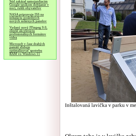
Súd zakázal samojazdiacim
Google taxíkom dobíjanie v
noci, rušili obyvateľov
NASA pripravuje ISS na
inštaláciu posledných
nových solárnych panelov
Vydaný nový FFmpeg 9.0,
zlepšil akceleráciu
profesionálnych formátov
videa
Microsoft v čase drahých
pamätí sľubuje
optimalizovať spotrebu
RAM vo Windows 11
Inštalovaná lavička v parku v me
Okrem toho je v lavičke zab