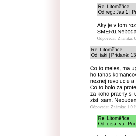
Re: Litoměřice
Od reg.: Jaa 1 | 
Aky je v tom ro
SMERu.Nebodaj 
Odpovedať
Známka: 0
Re: Litoměřice
Od: taki | Pridané: 1
Co to meles, ma u
ho tahas komancov.
neznej revolucie a 
Co to bolo za prote
za koho prachy si 
zisti sam. Nebudem
Odpovedať
Známka: 1.0
Re: Litoměřice
Od: deja_vu | Pri