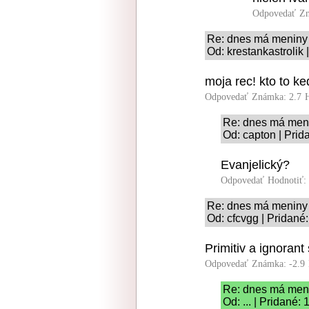
Odpovedať
Zn
Re: dnes má meniny
Od: krestankastrolik 
moja rec! kto to ked
Odpovedať
Známka: 2.7
Re: dnes má men
Od: capton | Prid
Evanjelický?
Odpovedať
Hodnotiť:
Re: dnes má meniny
Od: cfcvgg | Pridané
Primitiv a ignorant 
Odpovedať
Známka: -2.9
Re: dnes má men
Od: ... | Pridané: