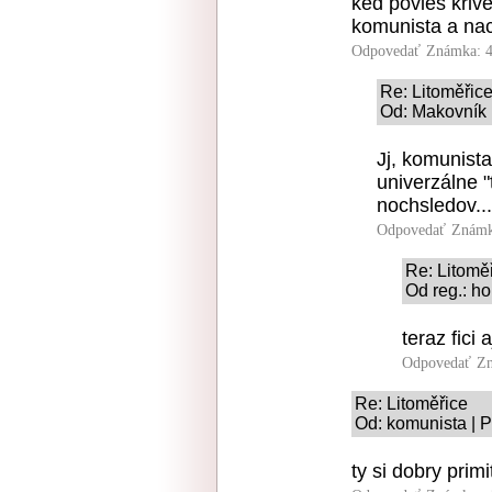
ked povies krive
komunista a na
Odpovedať
Známka: 4
Re: Litoměřic
Od: Makovník 
Jj, komunista
univerzálne "
nochsledov...
Odpovedať
Známk
Re: Litomě
Od reg.: ho
teraz fici 
Odpovedať
Zn
Re: Litoměřice
Od: komunista | P
ty si dobry primi