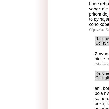
bude rehot
vobec nie 
pritom do
to by najs
coho kope
Odpovedať
Zn
Re: dn
Od: syn
Zrovna
nie je 
Odpoveda
Re: dn
Od: dgf
ani, bo
bola hv
sa beru
boze, k
automat