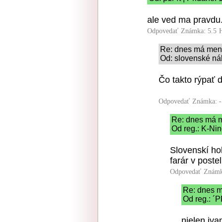
ale ved ma pravdu.
Odpovedať
Známka: 5.5
Re: dnes má men
Od: slovenské náb
Čo takto rýpať 
Odpovedať
Známka: -
Re: dnes má 
Od reg.: K-Nin
Slovenskí hok
farár v posteli
Odpovedať
Známk
Re: dnes 
Od reg.: ´P
nielen iva