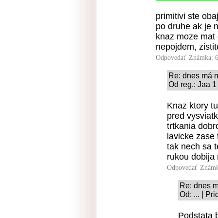
primitivi ste oba
po druhe ak je 
knaz moze mat d
nepojdem, zistit
Odpovedať
Známka: 6
Re: dnes má 
Od reg.: Jaa 1
Knaz ktory tu
pred vysviatk
trtkania dobr
lavicke zase 
tak nech sa t
rukou dobija 
Odpovedať
Známk
Re: dnes 
Od: ... | P
Podstata b