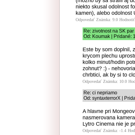
(mozno by sa strafil aj 
niekto skusal odolnost 
kamen), alebo odolnost 
Odpovedať
Známka: 9.0
Hodnoti
Re: zivotnost na SK par
Od: Koumak | Pridané: 
Este by som doplnil, z
krycom plechu uprostr
kolko minut/hodin pot
zohnut? :) - nehovori
chrbtici, ak by si to
Odpovedať
Známka: 10.0
Hod
Re: ci nepriamo
Od: syntaxterrorX | Pri
A hlavne pri Mongeov
nasmerovana kamera i
Lytro Cinema nie je p
Odpovedať
Známka: -1.4
Hod