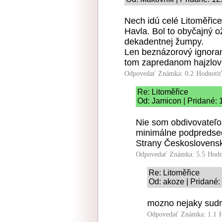
Nech idú celé Litoměřic
Havla. Bol to obyčajný o
dekadentnej žumpy.
Len beznázorový ignoran
tom zapredanom hajzlovi
Odpovedať
Známka: 0.2
Hodnoti
Re: Litoměřice
Od: Jamicon | Pridané: 
Nie som obdivovateľo
minimálne podpredse
Strany Českoslovens
Odpovedať
Známka: 5.5
Hodn
Re: Litoměřice
Od: akoze | Pridané:
mozno nejaky sudr
Odpovedať
Známka: 1.1