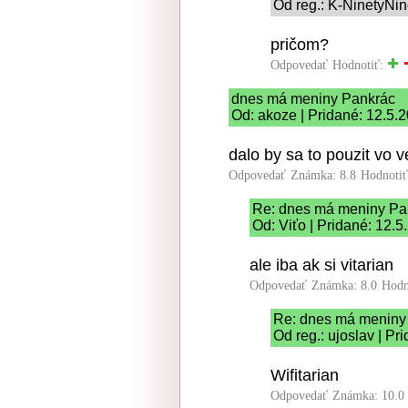
Od reg.: K-NinetyNin
pričom?
Odpovedať
Hodnotiť:
dnes má meniny Pankrác
Od: akoze | Pridané: 12.5.
dalo by sa to pouzit vo v
Odpovedať
Známka: 8.8
Hodnoti
Re: dnes má meniny Pa
Od: Viťo | Pridané: 12.
ale iba ak si vitarian
Odpovedať
Známka: 8.0
Hodn
Re: dnes má meniny
Od reg.: ujoslav | Pr
Wifitarian
Odpovedať
Známka: 10.0