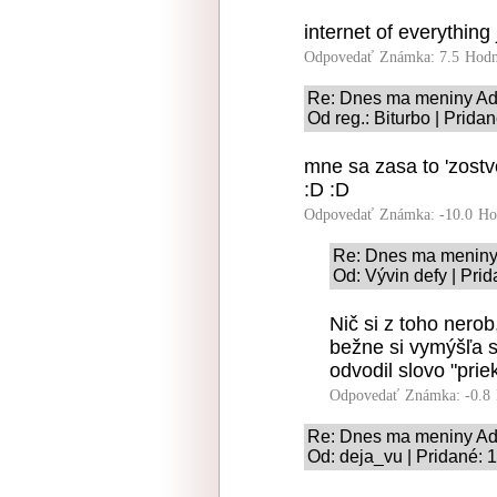
internet of everything 
Odpovedať
Známka: 7.5
Hodn
Re: Dnes ma meniny Ad
Od reg.: Biturbo | Prida
mne sa zasa to 'zostvo
:D :D
Odpovedať
Známka: -10.0
Ho
Re: Dnes ma meniny
Od: Vývin defy | Pri
Nič si z toho nerob
bežne si vymýšľa s
odvodil slovo "prie
Odpovedať
Známka: -0.8
Re: Dnes ma meniny Ad
Od: deja_vu | Pridané: 