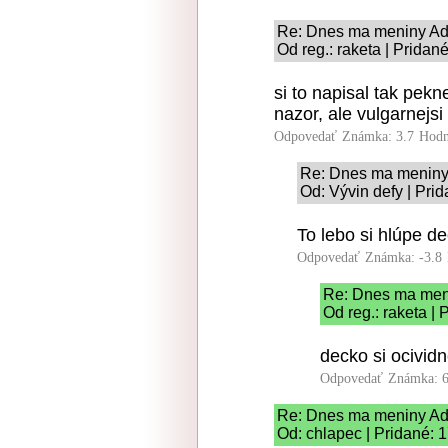
Re: Dnes ma meniny Ad
Od reg.: raketa | Pridan
si to napisal tak pek
nazor, ale vulgarnejsi
Odpovedať
Známka: 3.7
Hodn
Re: Dnes ma meniny
Od: Vývin defy | Pri
To lebo si hlúpe d
Odpovedať
Známka: -3.8
Re: Dnes ma men
Od reg.: raketa |
decko si ocividn
Odpovedať
Známka: 6
Re: Dnes ma meniny Ad
Od: chlapec | Pridané: 