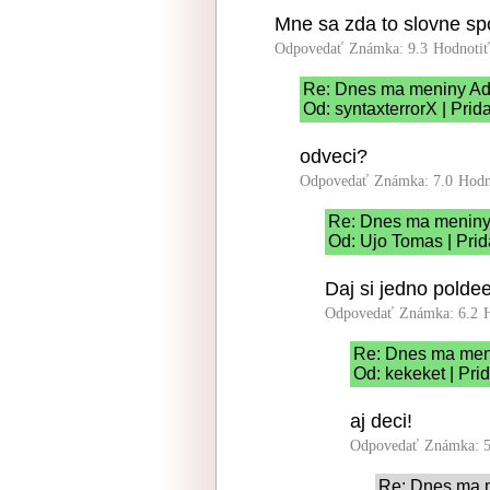
Mne sa zda to slovne spo
Odpovedať
Známka: 9.3
Hodnoti
Re: Dnes ma meniny Ad
Od: syntaxterrorX | Pri
odveci?
Odpovedať
Známka: 7.0
Hodn
Re: Dnes ma meniny
Od: Ujo Tomas | Prid
Daj si jedno poldee
Odpovedať
Známka: 6.2
Re: Dnes ma men
Od: kekeket | Pri
aj deci!
Odpovedať
Známka: 5
Re: Dnes ma 