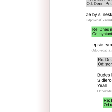
Od: Deer | Pri
Ze by si nesk
Odpovedať
Známk
Re: Dnes m
Od: syntaxt
lepsie rymu
Odpovedať
Zn
Re: Dne
Od: sto
Budes h
S diero
Yeah
Odpoveda
Re: 
Od r