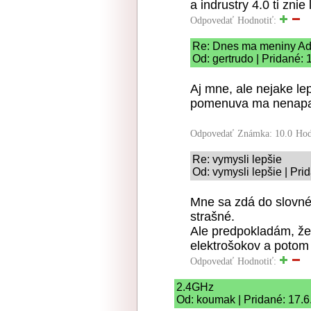
a indrustry 4.0 ti znie
Odpovedať
Hodnotiť:
Re: Dnes ma meniny Ad
Od: gertrudo | Pridané:
Aj mne, ale nejake le
pomenuva ma nenap
Odpovedať
Známka: 10.0
Hod
Re: vymysli lepšie
Od: vymysli lepšie | Pri
Mne sa zdá do slovné 
strašné.
Ale predpokladám, že
elektrošokov a potom
Odpovedať
Hodnotiť:
2.4GHz
Od: koumak | Pridané: 17.6