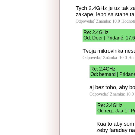
Tych 2.4GHz je uz tak za
zakape, lebo sa stane t
Odpovedať
Známka: 10.0
Hodnot
Re: 2.4GHz
Od: Deer | Pridané: 17.
Tvoja mikrovlnka nes
Odpovedať
Známka: 10.0
Hod
Re: 2.4GHz
Od: bernard | Pridan
aj bez toho, aby bo
Odpovedať
Známka: 10.0
Re: 2.4GHz
Od reg.: Jaa 1 | 
Kua to aby som t
zeby faraday na