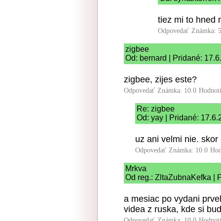
tiez mi to hned
Odpovedať
Známka: 5
zigbee
Od: bernard | Pridané: 17.
zigbee, zijes este?
Odpovedať
Známka: 10.0
Hodnot
Re: zigbee
Od: yay | Pridané: 17.6
uz ani velmi nie. sko
Odpovedať
Známka: 10.0
Hod
Mrkva
Od reg.: ZltaZubnaKefka | 
a mesiac po vydani prveh
videa z ruska, kde si bu
Odpovedať
Známka: 10.0
Hodnot