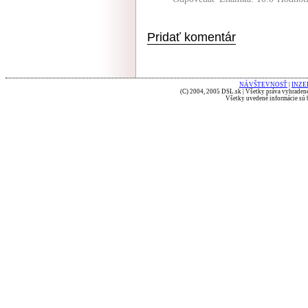
Pridať komentár
NÁVŠTEVNOSŤ
|
INZE
(C) 2004, 2005 DSL.sk | Všetky práva vyhradené
Všetky uvedené informácie sú b