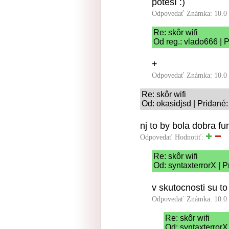
poteší :)
Odpovedať
Známka: 10.0
Re: skôr wifi
Od reg.: vlado666 | 
+
Odpovedať
Známka: 10.0
Re: skôr wifi
Od: okasidjsd | Pridané
nj to by bola dobra f
Odpovedať
Hodnotiť:
Re: skôr wifi
Od: syntaxterrorX | 
v skutocnosti su t
Odpovedať
Známka: 10.0
Re: skôr wifi
Od: syntaxterrorX