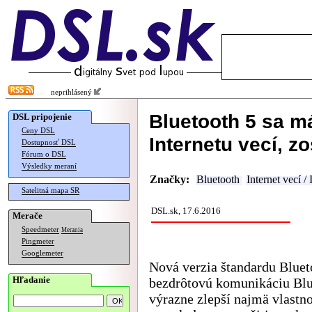
neprihlásený
Bluetooth 5 sa m
DSL pripojenie
Ceny DSL
Internetu vecí, 
Dostupnosť DSL
Fórum o DSL
Výsledky meraní
Značky:
Bluetooth
Internet vecí /
Satelitná mapa SR
DSL.sk, 17.6.2016
Merače
Speedmeter
Merania
Pingmeter
Googlemeter
Nová verzia štandardu Bluet
Hľadanie
bezdrôtovú komunikáciu Blu
výrazne zlepší najmä vlastno