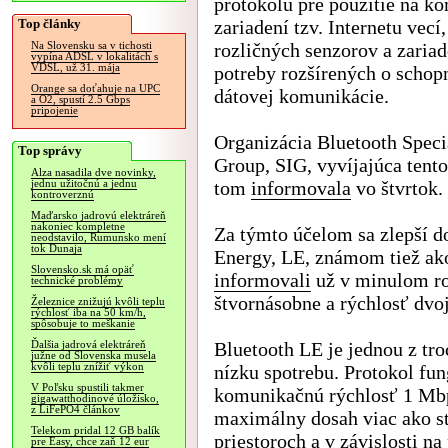
protokolu pre použitie na k
Top články
zariadení tzv. Internetu vecí,
rozličných senzorov a zariad
Na Slovensku sa v tichosti
vypína ADSL v lokalitách s
VDSL, už 31. mája
potreby rozšírených o schop
Orange sa doťahuje na UPC
dátovej komunikácie.
a O2, spustí 2.5 Gbps
pripojenie
Organizácia Bluetooth Specia
Top správy
Group, SIG, vyvíjajúca tento
Alza nasadila dve novinky,
tom
informovala
vo štvrtok.
jednu užitočnú a jednu
kontroverznú
Maďarsko jadrovú elektráreň
nakoniec kompletne
Za týmto účelom sa zlepší d
neodstavilo, Rumunsko mení
tok Dunaja
Energy, LE, známom tiež ak
Slovensko.sk má opäť
informovali
už v minulom rok
technické problémy
štvornásobne a rýchlosť dvo
Železnice znižujú kvôli teplu
rýchlosť iba na 50 km/h,
spôsobuje to meškanie
Bluetooth LE je jednou z tr
Ďalšia jadrová elektráreň
južne od Slovenska musela
kvôli teplu znížiť výkon
nízku spotrebu. Protokol fu
V Poľsku spustili takmer
komunikačnú rýchlosť 1 Mbp
gigawatthodinové úložisko,
z LiFePO4 článkov
maximálny dosah viac ako st
Telekom pridal 12 GB balík
priestoroch a v závislosti n
pre Easy, chce zaň 12 eur