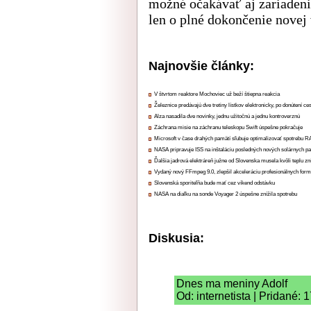
možné očakávať aj zariadeni
len o plné dokončenie novej 
Najnovšie články:
V štvrtom reaktore Mochoviec už beží štiepna reakcia
Železnice predávajú dve tretiny lístkov elektronicky, po donútení ce
Alza nasadila dve novinky, jednu užitočnú a jednu kontroverznú
Záchrana misie na záchranu teleskopu Swift úspešne pokračuje
Microsoft v čase drahých pamätí sľubuje optimalizovať spotrebu
NASA pripravuje ISS na inštaláciu posledných nových solárnych p
Ďalšia jadrová elektráreň južne od Slovenska musela kvôli teplu zn
Vydaný nový FFmpeg 9.0, zlepšil akceleráciu profesionálnych form
Slovenská sporiteľňa bude mať cez víkend odstávku
NASA na diaľku na sonde Voyager 2 úspešne znížila spotrebu
Diskusia:
Dnes ma meniny Adolf
Od: internetista | Pridané: