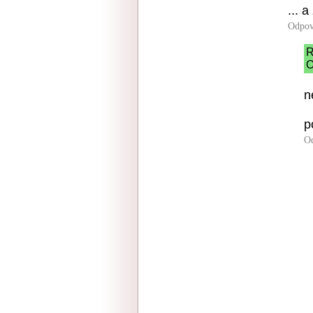
... a
Odpov
R
O
n
p
O