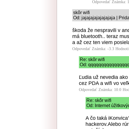
Odpovedať
Známka: 1
skôr wifi
Od: jajajajajajajajaja | Pri
škoda že nespravili v and
má bluetooth.. teraz mus
a až cez ten viem posiela
Odpovedať
Známka: -3.3
Hodnoti
Re: skôr wifi
Od: qqqqqqqqqqqqqqqqq
Ľudia už nevedia ako 
cez PDA a wifi vo veľk
Odpovedať
Známka: 10.0
Hod
Re: skôr wifi
Od: Internet úžitkov
A čo taká iKonvica
hackerov.Alebo rúr