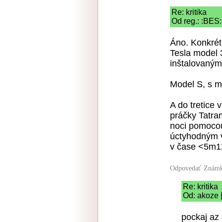
Re: kritika
Od reg.: :BES:
Áno. Konkrét
Tesla model 
inštalovaný
Model S, s 
A do tretice 
práčky Tatra
noci pomocou
úctyhodným 
v čase <5m1
Odpovedať
Známk
Re: kritika
Od: akoze 
pockaj az 