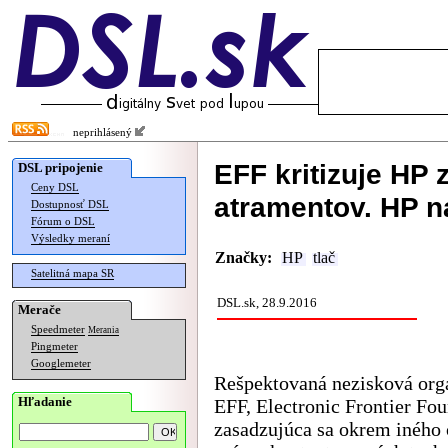
neprihlásený
EFF kritizuje HP 
DSL pripojenie
Ceny DSL
atramentov. HP 
Dostupnosť DSL
Fórum o DSL
Výsledky meraní
Značky:
HP
tlač
Satelitná mapa SR
DSL.sk, 28.9.2016
Merače
Speedmeter
Merania
Pingmeter
Googlemeter
Rešpektovaná nezisková org
Hľadanie
EFF, Electronic Frontier Fou
zasadzujúca sa okrem iného 