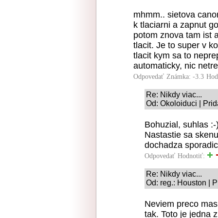
mhmm.. sietova canon 
k tlaciarni a zapnut 
potom znova tam ist 
tlacit. Je to super v 
tlacit kym sa to nepr
automaticky, nic netre
Odpovedať
Známka: -3.3
Hod
Re: Nikdy viac...
Od: Okoloiduci | Pri
Bohuzial, suhlas :-)
Nastastie sa skenu
dochadza sporadick
Odpovedať
Hodnotiť:
Re: Nikdy viac...
Od: reg.: Houston | 
Neviem preco mas t
tak. Toto je jedna