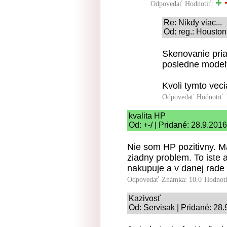
Odpovedať
Hodnotiť:
Re: Nikdy viac...
Od: reg.: Houston
Skenovanie pri
posledne modely!
Kvoli tymto vec
Odpovedať
Hodnotiť:
kvalita HP
Od: +-/ | Pridané: 28.9.201
Nie som HP pozitivny. M
ziadny problem. To iste a
nakupuje a v danej rade 
Odpovedať
Známka: 10.0
Hodnot
Kazivosť
Od: Servisak | Pridané: 28