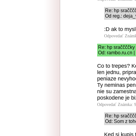
Re: hp sraččč
Od reg.: deja_
:D ak to mysl
Odpovedať
Známk
Re: hp sraččččky
Od: rambo.ru.cn |
Co to trepes? Ke
len jednu, prip
peniaze nevyhod
Ty neminas pen
nie su zamestn
poskodene je bi
Odpovedať
Známka: 9
Re: hp sraččč
Od: Som z toho
Ked si kupis 