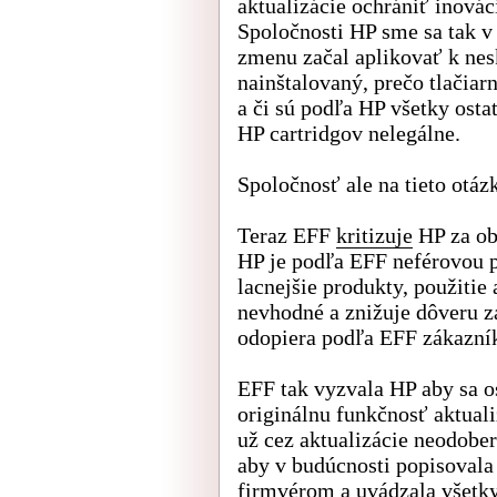
aktualizácie ochrániť inováci
Spoločnosti HP sme sa tak v
zmenu začal aplikovať k ne
nainštalovaný, prečo tlačia
a či sú podľa HP všetky osta
HP cartridgov nelegálne.
Spoločnosť ale na tieto otá
Teraz EFF
kritizuje
HP za ob
HP je podľa EFF neférovou p
lacnejšie produkty, použitie
nevhodné a znižuje dôveru z
odopiera podľa EFF zákazní
EFF tak vyzvala HP aby sa o
originálnu funkčnosť aktuali
už cez aktualizácie neodobera
aby v budúcnosti popisoval
firmvérom a uvádzala všetk