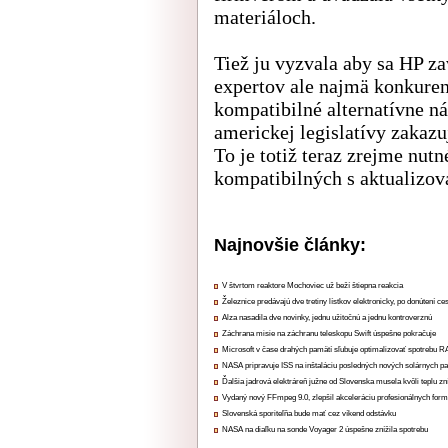
materiáloch.
Tiež ju vyzvala aby sa HP z
expertov ale najmä konkuren
kompatibilné alternatívne n
americkej legislatívy zakaz
To je totiž teraz zrejme nut
kompatibilných s aktualizo
Najnovšie články:
V štvrtom reaktore Mochoviec už beží štiepna reakcia
Železnice predávajú dve tretiny lístkov elektronicky, po donútení ce
Alza nasadila dve novinky, jednu užitočnú a jednu kontroverznú
Záchrana misie na záchranu teleskopu Swift úspešne pokračuje
Microsoft v čase drahých pamätí sľubuje optimalizovať spotrebu
NASA pripravuje ISS na inštaláciu posledných nových solárnych p
Ďalšia jadrová elektráreň južne od Slovenska musela kvôli teplu zn
Vydaný nový FFmpeg 9.0, zlepšil akceleráciu profesionálnych form
Slovenská sporiteľňa bude mať cez víkend odstávku
NASA na diaľku na sonde Voyager 2 úspešne znížila spotrebu