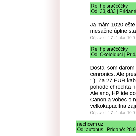
Re: hp sraččččky
Od: 33jkl33 | Pridan
Ja mám 1020 ešte 
mesačne úplne sta
Odpovedať
Známka: 10.0
Re: hp sraččččky
Od: Okoloiduci | Pri
Dostal som darom 
cenronics. Ale pre
:-). Za 27 EUR kabe
pohode chrochta na
Ale ano, HP ide do
Canon a vobec o ni
velkokapacitna zaj
Odpovedať
Známka: 10.0
nechcem uz
Od: autobus | Pridané: 28.