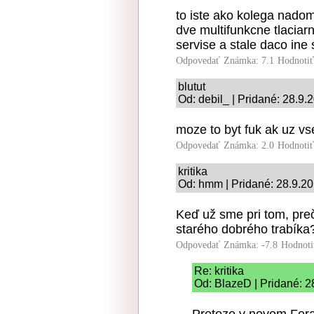
to iste ako kolega nado
dve multifunkcne tlaciarn
servise a stale daco ine
Odpovedať
Známka: 7.1
Hodnoti
blutut
Od: debil_ | Pridané: 28.9.
moze to byt fuk ak uz vse
Odpovedať
Známka: 2.0
Hodnoti
kritika
Od: hmm | Pridané: 28.9.2
Keď už sme pri tom, pre
starého dobrého trabíka
Odpovedať
Známka: -7.8
Hodnoti
Re: kritika
Od: BlazeD | Pridané: 2