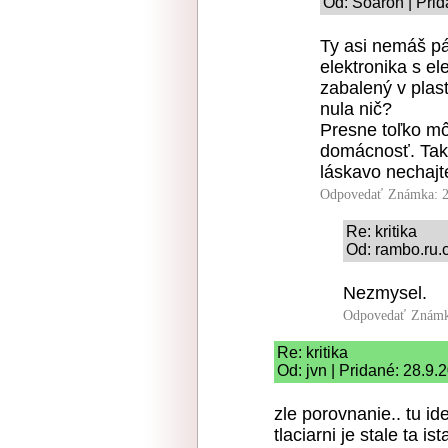
Od: Soaron | Prid
Ty asi nemáš pá
elektronika s e
zabalený v plast
nula nič?
Presne toľko mô
domácnosť. Tak 
láskavo nechajt
Odpovedať
Známka: 2
Re: kritika
Od: rambo.ru.c
Nezmysel.
Odpovedať
Známk
Re: kritika
Od: jvn | Pridané: 28.9.
zle porovnanie.. tu id
tlaciarni je stale ta i