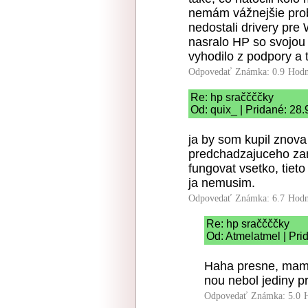
nemám vážnejšie prob
nedostali drivery pre
nasralo HP so svojou
vyhodilo z podpory a t
Odpovedať
Známka: 0.9
Hodn
Re: hp sraččččky
Od: quix_ | Pridané: 28
ja by som kupil znova
predchadzajuceho zam
fungovat vsetko, tieto 
ja nemusim.
Odpovedať
Známka: 6.7
Hodn
Re: hp sraččččky
Od: Atmelatmel | Pri
Haha presne, mam 
nou nebol jediny p
Odpovedať
Známka: 5.0