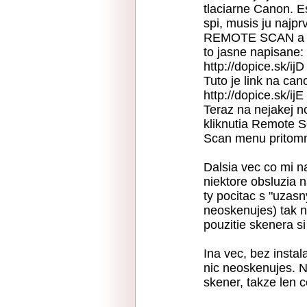
tlaciarne Canon. Es
spi, musis ju najp
REMOTE SCAN a OK.
to jasne napisane:
http://dopice.sk/ijD
Tuto je link na can
http://dopice.sk/ijE
Teraz na nejakej n
kliknutia Remote S
Scan menu pritom
Dalsia vec co mi n
niektore obsluzia 
ty pocitac s "uzas
neoskenujes) tak 
pouzitie skenera si
Ina vec, bez insta
nic neoskenujes. 
skener, takze len c