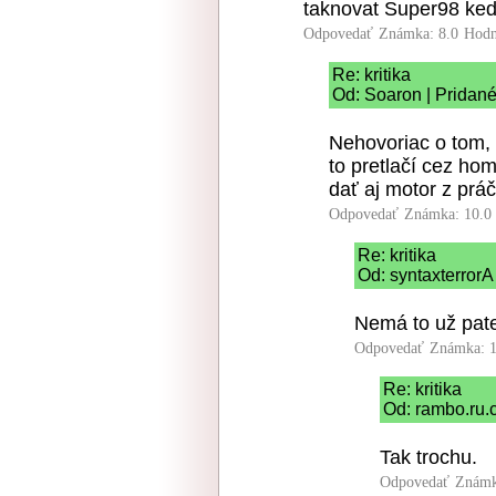
taknovat Super98 ked 
Odpovedať
Známka: 8.0
Hodn
Re: kritika
Od: Soaron | Pridané
Nehovoriac o tom,
to pretlačí cez ho
dať aj motor z práč
Odpovedať
Známka: 10.0
Re: kritika
Od: syntaxterrorA
Nemá to už pat
Odpovedať
Známka: 1
Re: kritika
Od: rambo.ru.c
Tak trochu.
Odpovedať
Známk