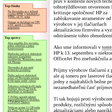
práv v kontexte nových techn
Top články
tohtotýždňovom otvorenom l
kritizuje spoločnosť HP za
Na Slovensku sa v tichosti
vypína ADSL v lokalitách s
VDSL, už 31. mája
zablokovanie atramentov od
Orange sa doťahuje na UPC
výrobcov v jej tlačiarňach
a O2, spustí 2.5 Gbps
pripojenie
aktualizáciou firmvéru a vyz
odstránenie tohto obmedzeni
Top správy
Alza nasadila dve novinky,
Ako sme informovali v
tomt
jednu užitočnú a jednu
kontroverznú
HP k 13. septembru v niektor
Maďarsko jadrovú elektráreň
nakoniec kompletne
OfficeJet Pro znefunkčnila 
neodstavilo, Rumunsko mení
tok Dunaja
Slovensko.sk má opäť
Príjmy výrobcov tlačiarní z
technické problémy
ale aj toneru pre laserové tl
Ďalšia jadrová elektráreň
južne od Slovenska musela
jedny z najdrahších bežne pr
kvôli teplu znížiť výkon
nezanedbateľnú časť príjmov
Železnice znižujú kvôli teplu
rýchlosť iba na 50 km/h,
spôsobuje to meškanie
V Poľsku spustili takmer
Tí tak bojujú proti výrobcom
gigawatthodinové úložisko,
z LiFePO4 článkov
produkty, rozličnými spôsob
Telekom pridal 12 GB balík
aktualizáciami alebo napríkl
pre Easy, chce zaň 12 eur