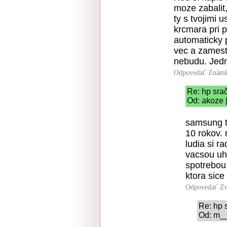
moze zabalit
ty s tvojimi 
krcmara pri 
automaticky p
vec a zamest
nebudu. Jedn
Odpovedať
Známk
Re: hp sra
Od: akoze 
samsung to
10 rokov. n
ludia si r
vacsou uh
spotrebou
ktora sice
Odpovedať
Zn
Re: hp 
Od: m__