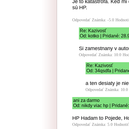
Je to katastrofa. Keď mi
sú HP.
Odpovedať
Známka: -5.0
Hodnoti
Re: Kazivosť
Od: kotko | Pridané: 28
Si zamestnany v aut
Odpovedať
Známka: 10.0
Hod
Re: Kazivosť
Od: 34qsdfa | Pridan
a ten desiaty je n
Odpovedať
Známka: 10.0
ani za darmo
Od: nikdy viac hp | Pridané
HP Hadam to Pojede, Ho
Odpovedať
Známka: 5.0
Hodnoti