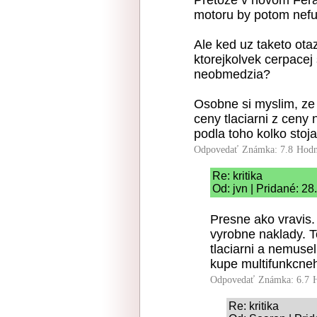
Pretoze v novom Ferar
motoru by potom nefu
Ale ked uz taketo ota
ktorejkolvek cerpacej 
neobmedzia?
Osobne si myslim, ze 
ceny tlaciarni z ceny 
podla toho kolko stoja.
Odpovedať
Známka: 7.8
Hodn
Re: kritika
Od: jvn | Pridané: 2
Presne ako vravis.
vyrobne naklady. T
tlaciarni a nemuseli
kupe multifunkcne
Odpovedať
Známka: 6.7
Re: kritika