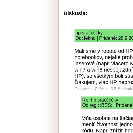
Diskusia:
hp sraččččky
Od: lekno | Pridané: 28.9.
Mali sme v robote od HP 
notebookov, nejaké prob
laserové (napr. viacero
win7 a win8 nespojazdní
HP), so všetkým boli sú
Ďakujem, viac HP nepro
Odpovedať
Známka: 6.5
Hodnoti
Re: hp sraččččky
Od reg.: :BES: | Pridané
Mňa osobne na tlačia
meniť životnosť jedn
kódu. Napr. znížiť h