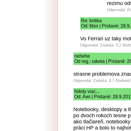
rezimu od
Odpovedať
Zn
Re: kritika
Od: fdsir | Pridané: 28.
Vo Ferrari uz taky mot
Odpovedať
Známka: 9.2
Hodn
nehehe
Od reg.: raketa | Pridané: 
strasne problemova znac
Odpovedať
Známka: 8.5
Hodnoti
Nikdy viac...
Od: Awi | Pridané: 28.9.20
Notebooky, desktopy a t
po dvoch rokoch tesne po
ako tlačiareň, notebooky
práci HP a bolo to najho