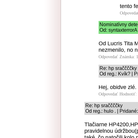
tento f
Odpoveda
Nominatívny dete
Od: syntaxterrorA
Od Lucris Tita 
nezmenilo, no n
Odpovedať
Známka: 1
Re: hp sraččččky
Od reg.: Kvík? | 
Hej, obidve zlé.
Odpovedať
Hodnotiť:
Re: hp sraččččky
Od reg.: hulo . | Pridan
Tlačiarne HP4200,HP4
pravidelnou údržbou
také, čo natočili kolo