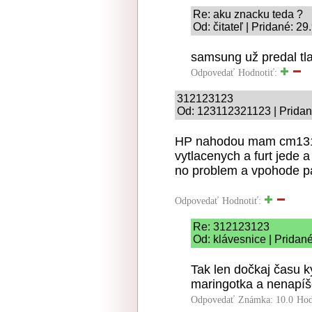
Re: aku znacku teda ?
Od: čitateľ | Pridané: 2
samsung už predal tl
Odpovedať
Hodnotiť:
312123123
Od: 123112321123 | Pridan
HP nahodou mam cm1312n
vytlacenych a furt jede
no problem a vpohode pa
Odpovedať
Hodnotiť:
Re: 312123123
Od: klávesnice | Pridan
Tak len dočkaj času k
maringotka a nenapíše
Odpovedať
Známka: 10.0
Hod