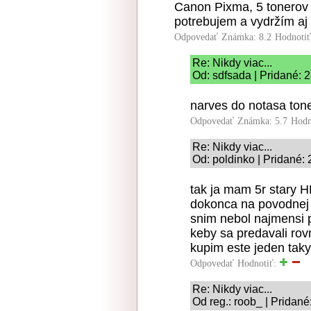
Canon Pixma, 5 tonerov -
potrebujem a vydržím aj
Odpovedať
Známka: 8.2
Hodnoti
Re: Nikdy viac...
Od: sdfsada | Pridané: 
narves do notasa tone
Odpovedať
Známka: 5.7
Hodn
Re: Nikdy viac...
Od: poldinko | Pridané:
tak ja mam 5r stary 
dokonca na povodnej 
snim nebol najmensi 
keby sa predavali rov
kupim este jeden taky
Odpovedať
Hodnotiť:
Re: Nikdy viac...
Od reg.: roob_ | Pridané