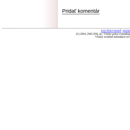
Pridať komentár
NÁVŠTEVNOSŤ
|
INZE
(C) 2004, 2005 DSL.sk | Všetky práva vyhradené
Všetky uvedené informácie sú b