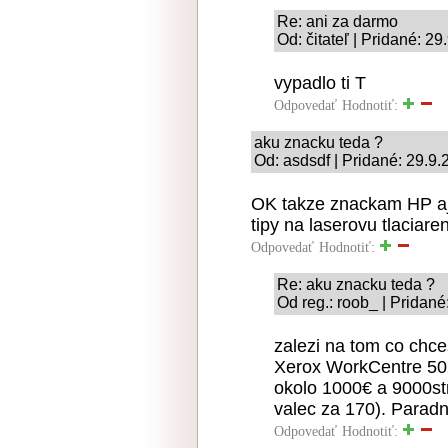
Re: ani za darmo
Od: čitateľ | Pridané: 2
vypadlo ti T
Odpovedať
Hodnotiť:
aku znacku teda ?
Od: asdsdf | Pridané: 29.9.
OK takze znackam HP aj
tipy na laserovu tlaciar
Odpovedať
Hodnotiť:
Re: aku znacku teda ?
Od reg.: roob_ | Pridané
zalezi na tom co chce
Xerox WorkCentre 50
okolo 1000€ a 9000st
valec za 170). Paradna
Odpovedať
Hodnotiť: