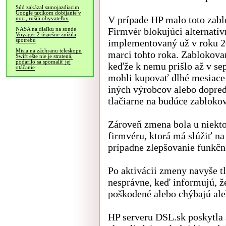
Súd zakázal samojazdiacim
Google taxíkom dobíjanie v
V prípade HP malo toto zab
noci, rušili obyvateľov
Firmvér blokujúci alternatív
NASA na diaľku na sonde
Voyager 2 úspešne znížila
spotrebu
implementovaný už v roku 20
Misia na záchranu teleskopu
marci tohto roka. Zablokova
Swift ešte nie je stratená,
podarilo sa spomaliť jej
keďže k nemu prišlo až v se
otáčanie
mohli kupovať dlhé mesiace
iných výrobcov alebo dopred
tlačiarne na budúce zablokov
Zároveň zmena bola u niekto
firmvéru, ktorá má slúžiť n
prípadne zlepšovanie funkčno
Po aktivácii zmeny navyše t
nesprávne, keď informujú, ž
poškodené alebo chýbajú aleb
HP serveru DSL.sk poskytla 