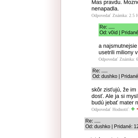
Mas pravdu. Moznos
nenapadla.
Odpovedať
Známka: 2.5
Re: .....
Od: v0id | Pridan
a najsmutnejsie
usetrili miliony v
Odpovedať
Známka: 6
Re: .....
Od: dushko | Pridané
skôr zisťujú, že i
dosť. Ale ja si mys
budú jebať mater n
Odpovedať
Hodnotiť:
Re: .....
Od: dushko | Pridané: 1