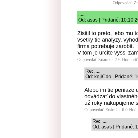
Odpovedať
Zn
.....
Od: asas | Pridané: 10.10.
Zisitil to preto, lebo mu
vsetky tie analyzy, vyho
firma potrebuje zarobit.
V tom je urcite vyssi za
Odpovedať
Známka: 7.6
Hodnoti
Re: .....
Od: knjiCdo | Pridané: 
Alebo im tie peniaze u
odvádzať do vlastného
už roky nakupujeme s
Odpovedať
Známka: 0.0
Hodn
Re: .....
Od: asas | Pridané: 