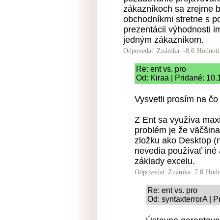
zákazníkoch sa zrejme 
obchodníkmi stretne s 
prezentácii výhodnosti 
jedným zákazníkom.
Odpovedať
Známka: -8.6
Hodnoti
Re: ent vs. pro
Od: Kiraa | Pridané: 10
Vysvetli prosím na čo
Z Ent sa využíva max
problém je že väčšin
zložku ako Desktop (ni
nevedia používať iné 
základy excelu.
Odpovedať
Známka: 7.8
Hodn
Re: ent vs. pro
Od: syntaxterrorA | 