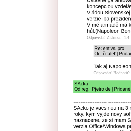
Ústavne garantovan
koncepciou vzdeláv
Vládou Slovenskej 
verzie iba prezide
V mé armádě má ka
hůl.(Napoleon Bon
Odpovedať
Známka: -1.4
Re: ent vs. pro
Od: čitateľ | Pri
Tak aj Napoleon
Odpovedať
Hodnotiť:
SAcka
Od reg.: Pjetro de | Pridan
------------------- -------------
SAcko je vacsinou na 3 r
roky, kym vyjde novy sof
naznacene, ze si mam S
verzia Office/Windows p