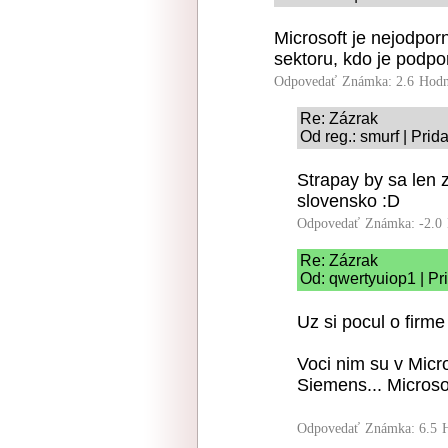
Microsoft je nejodporn
sektoru, kdo je podpo
Odpovedať
Známka: 2.6
Hodn
Re: Zázrak
Od reg.: smurf | Pri
Strapay by sa len 
slovensko :D
Odpovedať
Známka: -2.0
Re: Zázrak
Od: qwertyuiop1 | Pr
Uz si pocul o firm
Voci nim su v Micro
Siemens... Microsof
Odpovedať
Známka: 6.5