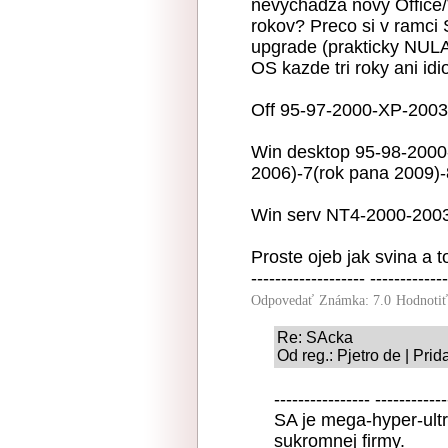
nevychadza novy Office/
rokov? Preco si v ram
upgrade (prakticky NULA
OS kazde tri roky ani idi
Off 95-97-2000-XP-200
Win desktop 95-98-2000
2006)-7(rok pana 2009)-
Win serv NT4-2000-200
Proste ojeb jak svina a
------------------- -------------
Odpovedať
Známka: 7.0
Hodnoti
Re: SAcka
Od reg.: Pjetro de | Pri
---------------- ------------
SA je mega-hyper-ultr
sukromnej firmy.