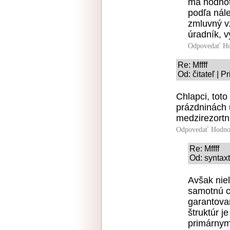
má hodnot
podľa nále
zmluvný vz
úradník, v
Odpovedať
Ho
Re: Mffff
Od: čitateľ | 
Chlapci, tot
prázdninách 
medzirezortn
Odpovedať
Hodno
Re: Mffff
Od: syntaxt
Avšak nie
samotnú ce
garantova
štruktúr j
primárnym