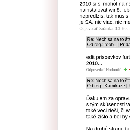
2010 si si mohol nain
nainstalovat win8, leb
nepredlzis, tak musis
je SA, nic viac, nic m
Odpovedať
Známka: 3.3
Hodn
Re: Nech sa na to štá
Od reg.: roob_ | Pri
edit prispevkov fur
2010...
Odpovedať
Hodnotiť:
Re: Nech sa na to štá
Od reg.: Kamikaze | 
Ďakujem za opravu
s tým skúsenosti v
také veci rieši, či 
také zišlo a bol by
Na druhú stranu ta