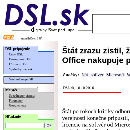
neprihlásený
Štát zrazu zistil,
DSL pripojenie
Ceny DSL
Office nakupuje 
Dostupnosť DSL
Fórum o DSL
Výsledky meraní
Značky:
štát
softvér
Microsoft
W
Satelitná mapa SR
DSL.sk, 10.10.2016
Merače
Speedmeter
Merania
Pingmeter
Googlemeter
Štát po rokoch kritiky odbor
Hľadanie
verejnosti konečne pripustil,
licencie na softvér od Micro