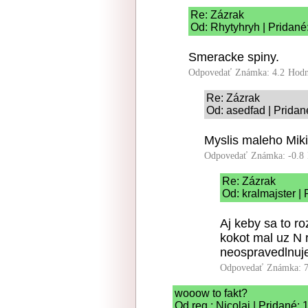
Re: Zázrak
Od: Rhytyhryh | Pridané
Smeracke spiny.
Odpovedať
Známka: 4.2
Hodn
Re: Zázrak
Od: asedfad | Pridan
Myslis maleho Miki
Odpovedať
Známka: -0.8
Re: Zázrak
Od: kralmajster |
Aj keby sa to r
kokot mal uz N 
neospravedlnuj
Odpovedať
Známka: 7
wooow to fakt?
Od reg.: Nicolai | Pridané: