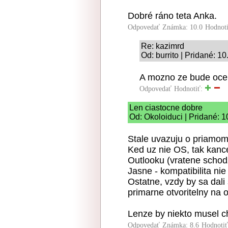
Dobré ráno teta Anka.
Odpovedať
Známka: 10.0
Hodnot
Re: kazimrd
Od: burrito | Pridané: 1
A mozno ze bude ocene
Odpovedať
Hodnotiť:
Len ciastocne dobre
Od: Okoloiduci | Pridané: 
Stale uvazuju o priamo
Ked uz nie OS, tak kance
Outlooku (vratene schodz
Jasne - kompatibilita nie
Ostatne, vzdy by sa dali 
primarne otvoritelny na 
Lenze by niekto musel chc
Odpovedať
Známka: 8.6
Hodnoti