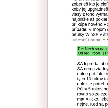
zoberieš kto je ci
keby jej upgradne
vlasy z toho vytrh
najdlhšie až pokia
pri kúpe nového PC
prípade. V mojom o
tetulky WinXP v štá
Odpovedať
Hodnotiť:
Re: Nech sa na to
Od reg.: roob_ | 
SA ti preda lub
SA nema ziadny 
uplne prd fuk je
tych 10 rokov ta
dolezite potreb
PC = 5 rokov ne
rovno so zelez
mat XPcko, lebo
nejde. Ked sa p