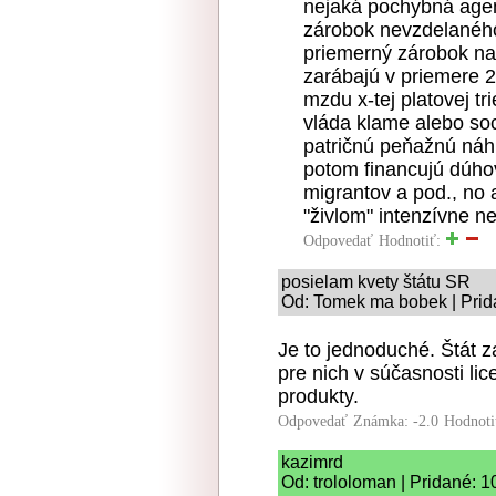
nejaká pochybná agen
zárobok nevzdelanéh
priemerný zárobok na
zarábajú v priemere 
mzdu x-tej platovej t
vláda klame alebo soc
patričnú peňažnú náh
potom financujú dúho
migrantov a pod., no a
"živlom" intenzívne n
Odpovedať
Hodnotiť:
posielam kvety štátu SR
Od: Tomek ma bobek | Prid
Je to jednoduché. Štát 
pre nich v súčasnosti li
produkty.
Odpovedať
Známka: -2.0
Hodnoti
kazimrd
Od: trololoman | Pridané: 