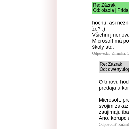
Re: Zázrak
Od: olaola | Prid
hochu, asi nezná
že? :)
Všichni jmenova
Microsoft má p
školy atd.
Odpovedať
Známka: 5
Re: Zázrak
Od: qwertyuio
O trhovu hod
predaja a kor
Microsoft, p
svojim zakaz
zaujimaju iba
Ano, korupcia
Odpovedať
Známk