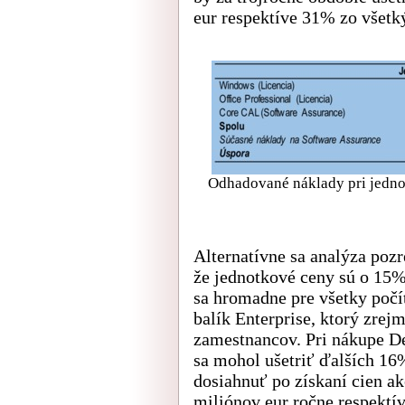
eur respektíve 31% zo všetk
Odhadované náklady pri jednor
Alternatívne sa analýza pozre
že jednotkové ceny sú o 15%
sa hromadne pre všetky počí
balík Enterprise, ktorý zrej
zamestnancov. Pri nákupe De
sa mohol ušetriť ďalších 16
dosiahnuť po získaní cien a
miliónov eur ročne respektí