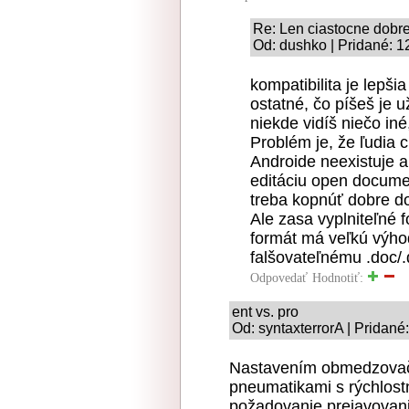
Re: Len ciastocne dobr
Od: dushko | Pridané: 1
kompatibilita je lepš
ostatné, čo píšeš je u
niekde vidíš niečo iné
Problém je, že ľudia 
Androide neexistuje a
editáciu open docume
treba kopnúť dobre do
Ale zasa vyplniteľné 
formát má veľkú výho
falšovateľnému .doc/.
Odpovedať
Hodnotiť:
ent vs. pro
Od: syntaxterrorA | Pridané
Nastavením obmedzovača
pneumatikami s rýchlos
požadovanie prejavovani