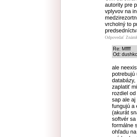
autority pre 
vplyvov na in
medzirezortn
vrcholný to 
predsedníctv
Odpovedať
Známk
Re: Mffff
Od: dushko
ale neexist
potrebujú 
databázy, 
zaplatiť m
rozdiel od
sap ale aj
fungujú a 
(akurát sn
softvér sa
formálne 
ohľadu na 