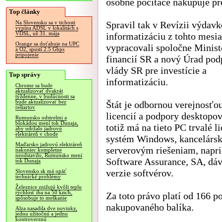
osobné počítače nakupuje pr
Top články
Spravil tak v Revízii výdav
Na Slovensku sa v tichosti
vypína ADSL v lokalitách s
VDSL, už 31. mája
informatizáciu z tohto mesia
Orange sa doťahuje na UPC
vypracovali spoločne Minist
a O2, spustí 2.5 Gbps
pripojenie
financií SR a nový Úrad po
vlády SR pre investície a
Top správy
informatizáciu.
Chrome sa bude
aktualizovať dvakrát
týždenne, v budúcnosti sa
bude aktualizovať bez
Štát je odbornou verejnosťo
reštartov
licencií a podpory desktopov
Rumunsko odstrelmi a
blokádou mení tok Dunaja,
totiž má na tieto PC trvalé 
aby udržalo jadrovú
elektráreň v chode
systém Windows, kancelársky
Maďarsko jadrovú elektráreň
serverovým riešeniam, napri
nakoniec kompletne
neodstavilo, Rumunsko mení
Software Assurance, SA, dáv
tok Dunaja
verzie softvérov.
Slovensko.sk má opäť
technické problémy
Železnice znižujú kvôli teplu
rýchlosť iba na 50 km/h,
Za toto právo platí od 166 p
spôsobuje to meškanie
nakupovaného balíka.
Alza nasadila dve novinky,
jednu užitočnú a jednu
kontroverznú