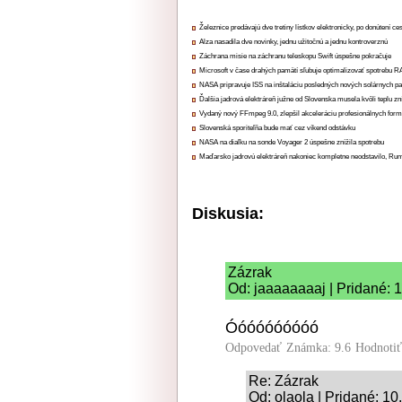
Železnice predávajú dve tretiny lístkov elektronicky, po donútení ce
Alza nasadila dve novinky, jednu užitočnú a jednu kontroverznú
Záchrana misie na záchranu teleskopu Swift úspešne pokračuje
Microsoft v čase drahých pamätí sľubuje optimalizovať spotrebu
NASA pripravuje ISS na inštaláciu posledných nových solárnych p
Ďalšia jadrová elektráreň južne od Slovenska musela kvôli teplu zn
Vydaný nový FFmpeg 9.0, zlepšil akceleráciu profesionálnych form
Slovenská sporiteľňa bude mať cez víkend odstávku
NASA na diaľku na sonde Voyager 2 úspešne znížila spotrebu
Maďarsko jadrovú elektráreň nakoniec kompletne neodstavilo, Ru
Diskusia:
Zázrak
Od: jaaaaaaaaj | Pridané: 
Óóóóóóóóóó
Odpovedať
Známka: 9.6
Hodnoti
Re: Zázrak
Od: olaola | Pridané: 1