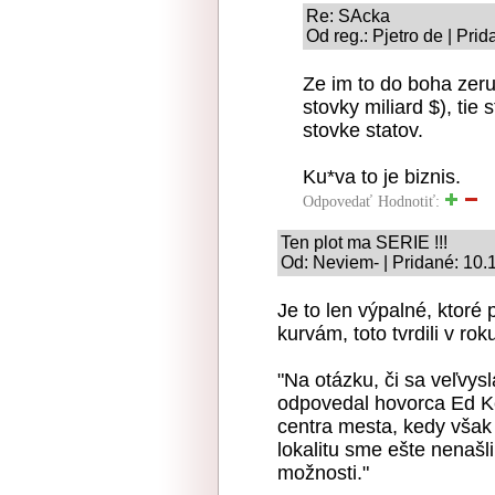
Re: SAcka
Od reg.: Pjetro de | Pri
Ze im to do boha zeru
stovky miliard $), tie
stovke statov.
Ku*va to je biznis.
Odpovedať
Hodnotiť:
Ten plot ma SERIE !!!
Od: Neviem- | Pridané: 10.
Je to len výpalné, ktor
kurvám, toto tvrdili v rok
"Na otázku, či sa veľvys
odpovedal hovorca Ed K
centra mesta, kedy však
lokalitu sme ešte nenašl
možnosti."