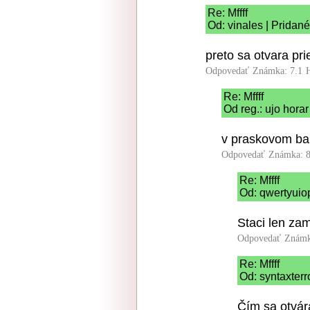
Re: Mffff
Od: vinales | Pridan
preto sa otvara pr
Odpovedať
Známka: 7.1
Re: Mffff
Od reg.: ujo hora
v praskovom bal
Odpovedať
Známka: 8
Re: Mffff
Od: qwertyuio
Staci len za
Odpovedať
Známk
Re: Mffff
Od: syntaxterr
Čím sa otvára