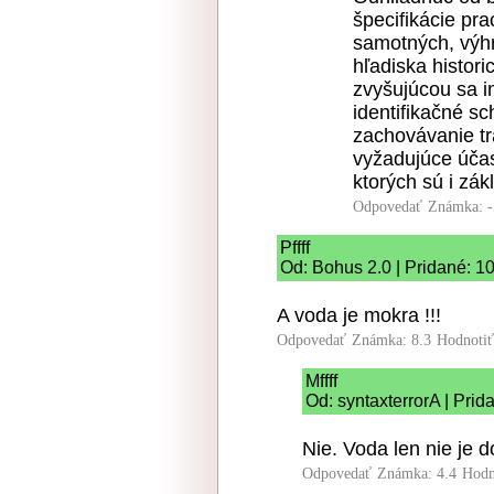
špecifikácie pra
samotných, výh
hľadiska histori
zvyšujúcou sa i
identifikačné s
zachovávanie tr
vyžadujúce účas
ktorých sú i zá
Odpovedať
Známka: -
Pffff
Od: Bohus 2.0 | Pridané: 1
A voda je mokra !!!
Odpovedať
Známka: 8.3
Hodnoti
Mffff
Od: syntaxterrorA | Pri
Nie. Voda len nie je 
Odpovedať
Známka: 4.4
Hodn