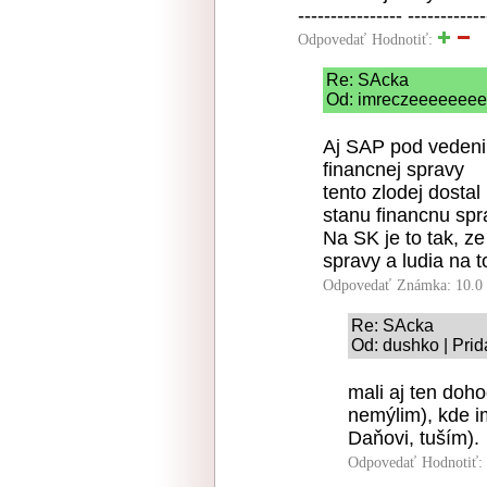
---------------- ------------
Odpovedať
Hodnotiť:
Re: SAcka
Od: imreczeeeeeeeee
Aj SAP pod vedeni
financnej spravy
tento zlodej dosta
stanu financnu spr
Na SK je to tak, ze
spravy a ludia na t
Odpovedať
Známka: 10.0
Re: SAcka
Od: dushko | Pri
mali aj ten doho
nemýlim), kde i
Daňovi, tuším).
Odpovedať
Hodnotiť: