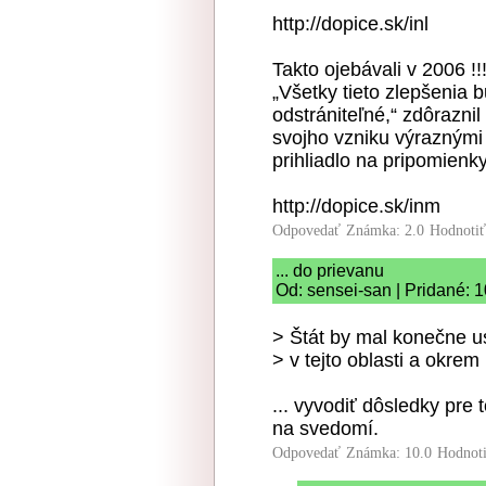
http://dopice.sk/inl
Takto ojebávali v 2006 !!
„Všetky tieto zlepšenia
odstrániteľné,“ zdôraznil
svojho vzniku výraznými
prihliadlo na pripomienky
http://dopice.sk/inm
Odpovedať
Známka: 2.0
Hodnoti
... do prievanu
Od: sensei-san | Pridané: 
> Štát by mal konečne u
> v tejto oblasti a okrem 
... vyvodiť dôsledky pre
na svedomí.
Odpovedať
Známka: 10.0
Hodnot