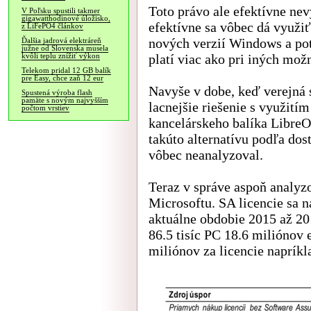
Toto právo ale efektívne nev
V Poľsku spustili takmer
gigawatthodinové úložisko,
efektívne sa vôbec dá využi
z LiFePO4 článkov
nových verzií Windows a potr
Ďalšia jadrová elektráreň
južne od Slovenska musela
platí viac ako pri iných mo
kvôli teplu znížiť výkon
Telekom pridal 12 GB balík
pre Easy, chce zaň 12 eur
Navyše v dobe, keď verejná 
Spustená výroba flash
pamäte s novým najvyšším
lacnejšie riešenie s využit
počtom vrstiev
kancelárskeho balíka LibreO
takúto alternatívu podľa dos
vôbec neanalyzoval.
Teraz v správe aspoň analyzo
Microsoftu. SA licencie sa n
aktuálne obdobie 2015 až 201
86.5 tisíc PC 18.6 miliónov 
miliónov za licencie napríkl