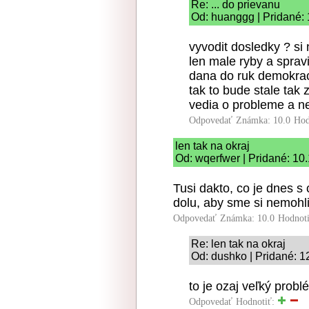
Re: ... do prievanu
Od: huanggg | Pridané: 
vyvodit dosledky ? si
len male ryby a sprav
dana do ruk demokrac
tak to bude stale tak 
vedia o probleme a ne
Odpovedať
Známka: 10.0
Hod
len tak na okraj
Od: wqerfwer | Pridané: 10
Tusi dakto, co je dnes s
dolu, aby sme si nemohli
Odpovedať
Známka: 10.0
Hodnot
Re: len tak na okraj
Od: dushko | Pridané: 1
to je ozaj veľký prob
Odpovedať
Hodnotiť: