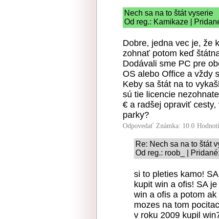
Nech sa na to štát vyserie
Od reg.: Kamikaze | Pridan
Dobre, jedna vec je, že 
zohnať potom keď štátna
Dodávali sme PC pre ob
OS alebo Office a vždy si
Keby sa štát na to vyka
sú tie licencie nezohnat
€ a radšej opraviť cesty
parky?
Odpovedať
Známka: 10.0
Hodnot
Re: Nech sa na to štát v
Od reg.: roob_ | Pridan
si to pleties kamo! S
kupit win a ofis! SA j
win a ofis a potom ak
mozes na tom pocitaci
v roku 2009 kupil win