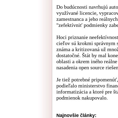
Do budúcnosti navrhujú auto
využívané licencie, vypraco
zamestnanca a jeho reálnych 
"zefektívniť podmienky zabe
Hoci priznanie neefektívnost
cieľov sú krokmi správnym s
známa a kritizovaná už množs
dostatočné. Štát by mal kone
oblasti a okrem iného reáln
nasadenia open source riešen
Je tiež potrebné pripomenúť,
podieľalo ministerstvo finan
informatizácia a ktoré pre št
podmienok nakupovalo.
Najnovšie články: