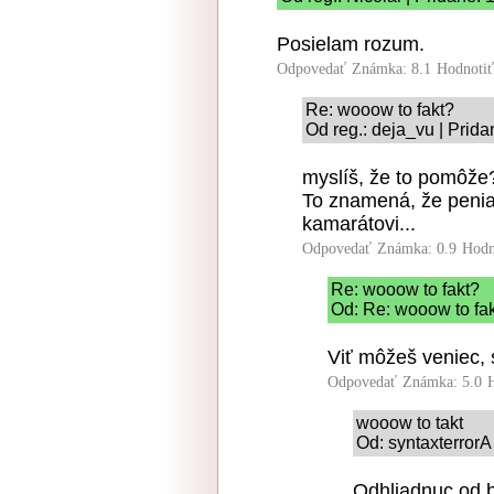
Posielam rozum.
Odpovedať
Známka: 8.1
Hodnoti
Re: wooow to fakt?
Od reg.: deja_vu | Prid
myslíš, že to pomôže?
To znamená, že penia
kamarátovi...
Odpovedať
Známka: 0.9
Hodn
Re: wooow to fakt?
Od: Re: wooow to fak
Viť môžeš veniec, s
Odpovedať
Známka: 5.0
wooow to takt
Od: syntaxterrorA
Odhliadnuc od 