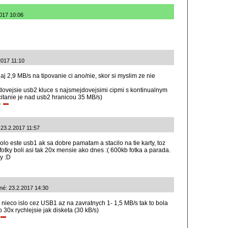
017 10:06
.2017 11:10
 aj 2,9 MB/s na tipovanie ci ano/nie, skor si myslim ze nie
dovejsie usb2 kluce s najsmejdovejsimi cipmi s kontinualnym
itanie je nad usb2 hranicou 35 MB/s)
 23.2.2017 11:57
bolo este usb1 ak sa dobre pamatam a stacilo na tie karty, toz
fotky boli asi tak 20x mensie ako dnes :( 600kb fotka a parada.
y :D
ané: 23.2.2017 14:30
d nieco islo cez USB1 az na zavratnych 1- 1,5 MB/s tak to bola
 30x rychlejsie jak disketa (30 kB/s)