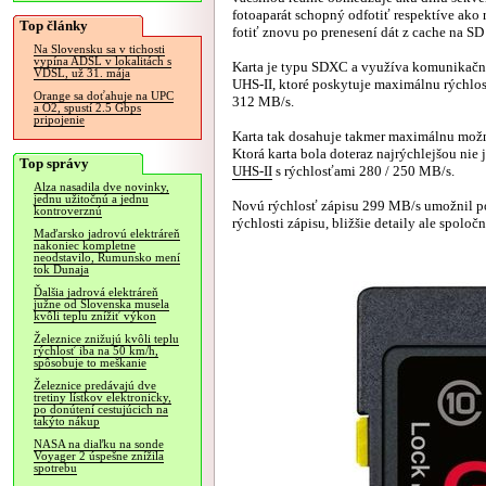
fotoaparát schopný odfotiť respektíve ako
Top články
fotiť znovu po prenesení dát z cache na SD 
Na Slovensku sa v tichosti
vypína ADSL v lokalitách s
Karta je typu SDXC a využíva komunikačn
VDSL, už 31. mája
UHS-II, ktoré poskytuje maximálnu rýchlos
Orange sa doťahuje na UPC
312 MB/s.
a O2, spustí 2.5 Gbps
pripojenie
Karta tak dosahuje takmer maximálnu možnú 
Ktorá karta bola doteraz najrýchlejšou nie j
Top správy
UHS-II
s rýchlosťami 280 / 250 MB/s.
Alza nasadila dve novinky,
jednu užitočnú a jednu
Novú rýchlosť zápisu 299 MB/s umožnil po
kontroverznú
rýchlosti zápisu, bližšie detaily ale spoloč
Maďarsko jadrovú elektráreň
nakoniec kompletne
neodstavilo, Rumunsko mení
tok Dunaja
Ďalšia jadrová elektráreň
južne od Slovenska musela
kvôli teplu znížiť výkon
Železnice znižujú kvôli teplu
rýchlosť iba na 50 km/h,
spôsobuje to meškanie
Železnice predávajú dve
tretiny lístkov elektronicky,
po donútení cestujúcich na
takýto nákup
NASA na diaľku na sonde
Voyager 2 úspešne znížila
spotrebu