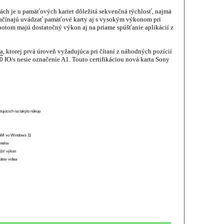
rách je u pamäťových kariet dôležitá sekvenčná rýchlosť, najmä
 začínajú uvádzať pamäťové karty aj s vysokým výkonom pri
 potom majú dostatočný výkon aj na priame spúšťanie aplikácií z
ia
, ktorej prvá úroveň vyžadujúca pri čítaní z náhodných pozícií
 IO/s nesie označenie A1. Touto certifikáciou nová karta Sony
stujúcich na takýto nákup
 RAM vo Windows 11
anelov
ížiť výkon
átov videa