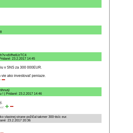
08
tch?v=dVfhelUzTC4
Pridané: 23.2.2017 14:45
kciu v SNS za 300 000EUR.
n vie ako investovať peniaze.
tihnutý
 ! | Pridané: 23.2.2017 14:46
j.
tiť:
o vlastnej strane požičal takmer 300-tisíc eur.
ané: 23.2.2017 20:36