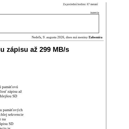
Za poslednú hodinu: 67 meraní
inzercia
Nedeľa, 9. augusta 2026, dnes má meniny
Ľubomíra
ou zápisu až 299 MB/s
ú pamäťovú
losť zápisu až
chlejšou SD
u u pamäťových
ýchlej sekvencie
e na
zápisu SD
nciu je