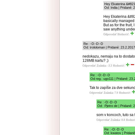
Hey Ekaterina &#82
Od: India | Pridané: 
Hey Ekaterina &#82
basically managed t
But as for the fruit
saw anything under
Odpovedať
Hodnotiť:
Re: :-D:-D:-D
Od: trololoman | Pridané: 23.2.201
nedokazu, nemaju na to dostato
128MB kartu? ;)
Odpovedať
Známka: -3.3
Hodnotiť:
Re: :-D:-D:-D
Od reg.: ugo111 | Pridané: 23.
Tak to zapíše za dve sekun
Odpovedať
Známka: 7.9
Hodnotiť:
Re: :-D:-D:-D
Od: :Pjetro de | Pridané: 
som v koncoch, tuto sa f
Odpovedať
Známka: 8.8
Hodnot
Re: :-D:-D:-D
Od: kwatov | Pridané