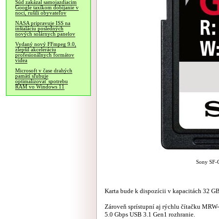
Súd zakázal samojazdiacim
Google taxíkom dobíjanie v
noci, rušili obyvateľov
NASA pripravuje ISS na
inštaláciu posledných
nových solárnych panelov
Vydaný nový FFmpeg 9.0,
zlepšil akceleráciu
profesionálnych formátov
videa
Microsoft v čase drahých
pamätí sľubuje
optimalizovať spotrebu
RAM vo Windows 11
Sony SF-G,
Karta bude k dispozícii v kapacitách 32 G
Zároveň sprístupní aj rýchlu čítačku MRW-
5.0 Gbps USB 3.1 Gen1 rozhranie.