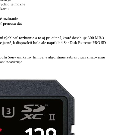
 rýchlo je možné
kartu.
é rozhranie
ť prenosu dát
rýchlosť rozhrania a to aj pri čítaní, ktoré dosahuje 300 MB/s.
e jasné, k dispozícii bola ale napríklad
SanDisk Extreme PRO SD
dľa Sony unikátny firmvér a algoritmus zabraňujúci znižovaniu
nosť neavizuje.