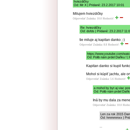
hviezdičky
Od: Mr X | Pridané: 23.2.2017 10:01
Milujem hviezdičky
Odpovedať
Známka: 10.0
Hodnotiť:
Re: hviezdičky
Od: dsfds | Pridané: 23.2.2017 11:
tie miluje aj kapitan danko ;-)
Odpovedať
Známka: 8.8
Hodnotiť:
https://www.youtube.com/wa
Od: Polib nám prdel Daňku ! | 
Kapitan danko si kupil fun
Mohol si kúpiť jachtu, ale o
Odpovedať
Známka: 5.6
Hodnotiť:
a mohol by byt aj viac pos
Od: Polib nám prdel Daňku
Iná by mu dala za mene
Odpovedať
Známka: 10.0
Hodno
Len za rok 2015 Dank
Od: hmmmmxx | Prid
...