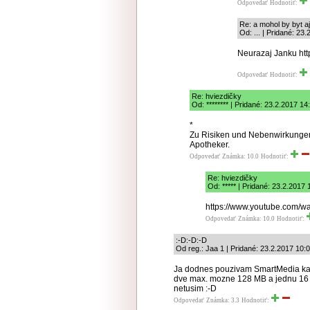
Odpovedať
Hodnotiť:
Re: a mohol by byt aj
Od: ... | Pridané: 23
Neurazaj Janku http
Odpovedať
Hodnotiť:
Re: hviezdičky
Od: ******** | Pridané: 23.2.2017 14
*
Zu Risiken und Nebenwirkungen 
Apotheker.
Odpovedať
Známka: 10.0
Hodnotiť:
Re: hviezdičky
Od: ***** | Pridané: 23.2.2017 
https://www.youtube.com/
Odpovedať
Známka: 10.0
Hodnotiť:
:-D:-D:-D
Od reg.: Jaa 1 | Pridané: 23.2.2017 10:
Ja dodnes pouzivam SmartMedia ka
dve max. mozne 128 MB a jednu 16 
netusim :-D
Odpovedať
Známka: 3.3
Hodnotiť: