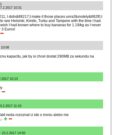
11
27.2.2017 10:31
11; I didn&#8217;t make it those places unra3tunotely&#82f0;I
o see Helsinki, Kimito, Turku and Tampere with the time I had.
, I wish I had known where to buy bananas for 1.19/kg as I never
 3 Euros!
7 10:08
cnu kapacitu, jak by si chcel dostat 290MB za sekundu na
2.2017 10:13
dy
23.2.2017 11:15
akt neda rozoznat ci ide o ironiu alebo nie
iť:
: 23.2.2017 14:50