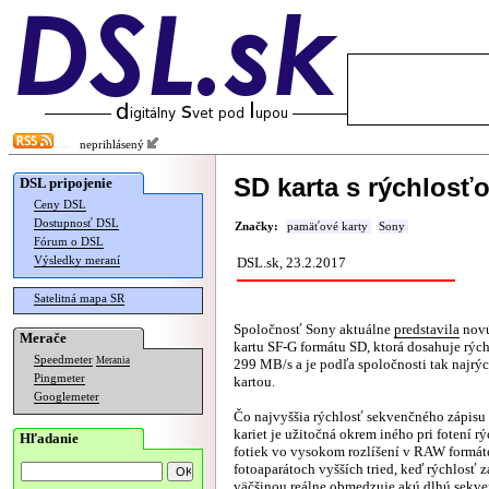
neprihlásený
SD karta s rýchlosť
DSL pripojenie
Ceny DSL
Dostupnosť DSL
Značky:
pamäťové karty
Sony
Fórum o DSL
Výsledky meraní
DSL.sk, 23.2.2017
Satelitná mapa SR
Spoločnosť Sony aktuálne
predstavila
nov
Merače
kartu SF-G formátu SD, ktorá dosahuje rých
Speedmeter
Merania
299 MB/s a je podľa spoločnosti tak najrý
Pingmeter
kartou.
Googlemeter
Čo najvyššia rýchlosť sekvenčného zápis
kariet je užitočná okrem iného pri fotení r
Hľadanie
fotiek vo vysokom rozlíšení v RAW formát
fotoaparátoch vyšších tried, keď rýchlosť 
väčšinou reálne obmedzuje akú dlhú sekve