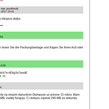
 viac postihnutý
.2.2017 23:41
://dopice.sk/jbx
:59
lesen Sie die Packungsbeilage und fragen Sie Ihren Arzt oder
14:59
watch?v=IE6g3s7wsdE
04
rty na mojom staruckom Olympuse uz presne 15 rokov. Mam
MB, vsetky funguju. Ci dokazu zapisat 290 MB za sekundu