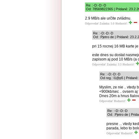
Re: :-D:-D:-D
Od: 78569822365 | Pridané: 23.2.2
2.9 MB/s ale určite zvládnu.
Odpovedať
Známka: 5.0
Hodnotiť:
Re: :-D:-D:-D
Od: :Pjetro de | Pridané: 23.2
pri 15 rocnej 16 MB karte je
este dnes su dostat nasmej
zapisom aj pod 10 MB/s (a c
Odpovedať
Známka: 3.3
Hodnotiť:
Re: :-D:-D:-D
Od reg.: l1@p5 | Pridané:
Myslim, ze nie .. vtedy 
<900kb/sec .. ovsem aj 
Dnes 20m a hnus fialov
Odpovedať
Hodnotiť:
Re: :-D:-D:-D
Od: :Pjetro de | Prid
presne ... vtedy ke
parada, lebo to bolo
Odpovedať
Hodnotiť: