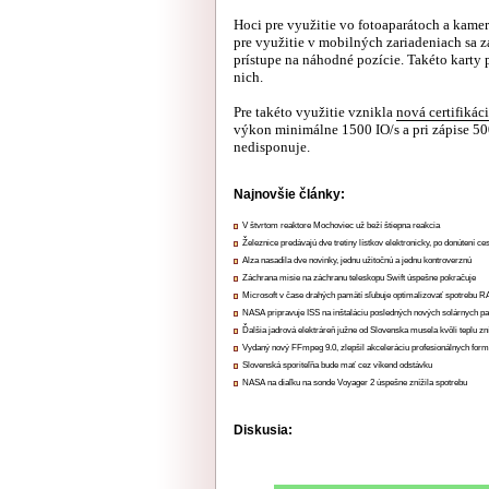
Hoci pre využitie vo fotoaparátoch a kame
pre využitie v mobilných zariadeniach sa
prístupe na náhodné pozície. Takéto karty
nich.
Pre takéto využitie vznikla
nová certifikác
výkon minimálne 1500 IO/s a pri zápise 500
nedisponuje.
Najnovšie články:
V štvrtom reaktore Mochoviec už beží štiepna reakcia
Železnice predávajú dve tretiny lístkov elektronicky, po donútení ce
Alza nasadila dve novinky, jednu užitočnú a jednu kontroverznú
Záchrana misie na záchranu teleskopu Swift úspešne pokračuje
Microsoft v čase drahých pamätí sľubuje optimalizovať spotrebu
NASA pripravuje ISS na inštaláciu posledných nových solárnych p
Ďalšia jadrová elektráreň južne od Slovenska musela kvôli teplu zn
Vydaný nový FFmpeg 9.0, zlepšil akceleráciu profesionálnych form
Slovenská sporiteľňa bude mať cez víkend odstávku
NASA na diaľku na sonde Voyager 2 úspešne znížila spotrebu
Diskusia: