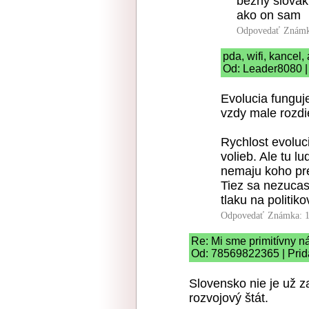
bezny slovak 
ako on sam
Odpovedať
Známk
pda, wifi, kancel, a
Od: Leader8080 |
Evolucia funguje
vzdy male rozdi
Rychlost evoluc
volieb. Ale tu l
nemaju koho pre
Tiez sa nezucas
tlaku na politiko
Odpovedať
Známka: 1
Re: Mi sme primitívny n
Od: 78569822365 | Prid
Slovensko nie je už za
rozvojový štát.