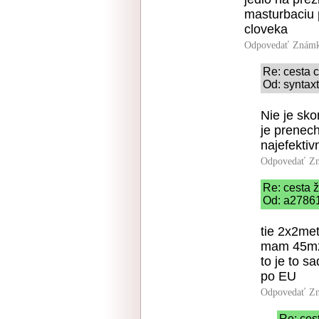
masturbaciu 
cloveka
Odpovedať
Známk
Re: cesta 
Od: syntax
Nie je sk
je prenec
najefekti
Odpovedať
Zn
Re: cesta ž
Od: a27861
tie 2x2met
mam 45m2 
to je to 
po EU
Odpovedať
Zn
Re: ces