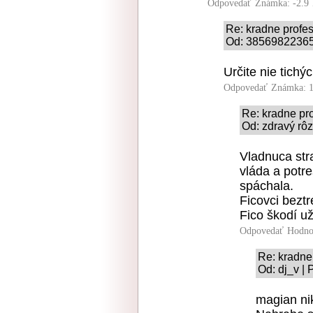
Odpovedať
Známka: -2.9
Re: kradne profe
Od: 38569822365 
Určite nie tich
Odpovedať
Známka: 1
Re: kradne pr
Od: zdravý rôz
Vladnuca stra
vláda a potre
spáchala.
Ficovci bezt
Fico škodí už 
Odpovedať
Hodno
Re: kradne
Od: dj_v | 
magian ni