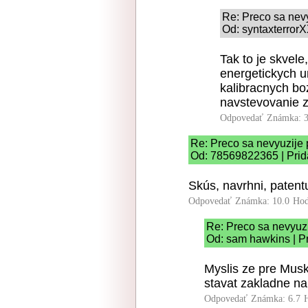
Re: Preco sa nev
Od: syntaxterrorX
Tak to je skvele
energetickych ur
kalibracnych bo
navstevovanie z
Odpovedať
Známka: 3
Re: Preco sa nevyuzije
Od: 78569822365 | Prid
Skús, navrhni, patentu
Odpovedať
Známka: 10.0
Hod
Re: Preco sa nevyuz
Od: sam hawkins | P
Myslis ze pre Musk
stavat zakladne n
Odpovedať
Známka: 6.7