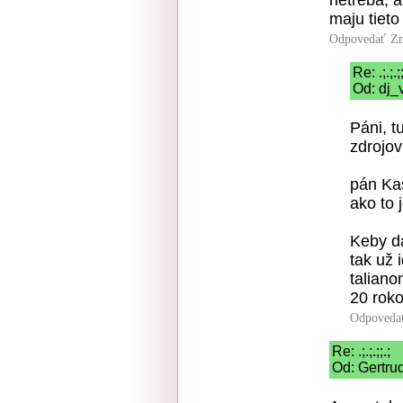
maju tieto
Odpovedať
Zn
Re: .;.;.;;
Od: dj_
Páni, t
zdrojov
pán Kaš
ako to 
Keby d
tak už 
taliano
20 rok
Odpoveda
Re: .;.;.;;.;
Od: Gertru