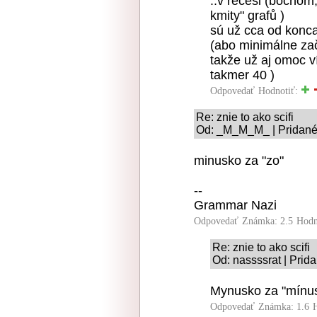
..v recesi (bočnom
kmity" grafů )
sú už cca od konc
(abo minimálne zač.
takže už aj omoc ví
takmer 40 )
Odpovedať
Hodnotiť:
Re: znie to ako scifi
Od: _M_M_M_ | Pridané:
minusko za "zo"
--
Grammar Nazi
Odpovedať
Známka: 2.5
Hodn
Re: znie to ako scifi
Od: nassssrat | Prid
Mynusko za "mínu
Odpovedať
Známka: 1.6