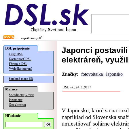
neprihlásený
Japonci postavil
DSL pripojenie
Ceny DSL
elektráreň, využil
Dostupnosť DSL
Fórum o DSL
Výsledky meraní
Značky:
fotovoltaika
Japonsko
Satelitná mapa SR
DSL.sk, 24.3.2017
Merače
Speedmeter
Merania
Pingmeter
Googlemeter
V Japonsku, ktoré sa na rozd
Hľadanie
napríklad od Slovenska snaž
umiestňovať solárne elektrá