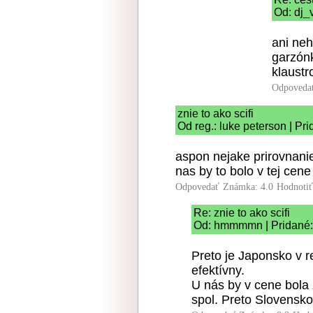
Od: dj_
ani neh
garzónk
klaustr
Odpoveda
znie to ako scifi
Od reg.: luke peterson | Pr
aspon nejake prirovnani
nas by to bolo v tej cen
Odpovedať
Známka: 4.0
Hodnoti
Re: znie to ako scifi
Od: hmmmmn | Pridané:
Preto je Japonsko v re
efektívny.
U nás by v cene bola 
spol. Preto Slovensko 