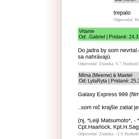
trepalo
Odpovedať
Ho
Vrtanie
Od: .Gabriel | Pridané: 24.
Do jadra by som nevrtal.
sa nahrávajú.
Odpovedať
Známka: 6.7
Hodnoti
Míma (Meeme) & Maetel
Od: LytaRyta | Pridané: 25.
Galaxy Express 999 (film,
..som nič krajšie zatial j
(nj, *Leiji Matsumoto*, 
Cpt.Haarlock, Kpt.H.Sag
Odpovedať
Známka: -2.0
Hodnoti