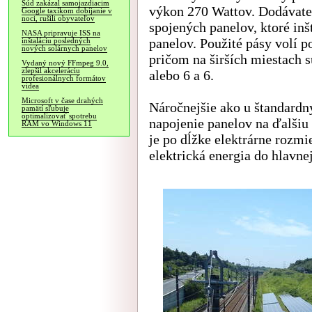
Súd zakázal samojazdiacim
výkon 270 Wattov. Dodávateľ
Google taxíkom dobíjanie v
noci, rušili obyvateľov
spojených panelov, ktoré inšt
NASA pripravuje ISS na
panelov. Použité pásy volí 
inštaláciu posledných
nových solárnych panelov
pričom na širších miestach 
Vydaný nový FFmpeg 9.0,
zlepšil akceleráciu
alebo 6 a 6.
profesionálnych formátov
videa
Microsoft v čase drahých
Náročnejšie ako u štandardný
pamätí sľubuje
optimalizovať spotrebu
napojenie panelov na ďalšiu
RAM vo Windows 11
je po dĺžke elektrárne rozmi
elektrická energia do hlavne