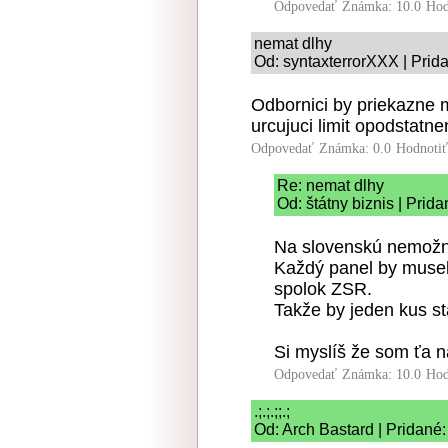
Odpovedať
Známka: 10.0
Hod
nemat dlhy
Od: syntaxterrorXXX | Prid
Odbornici by priekazne 
urcujuci limit opodstatn
Odpovedať
Známka: 0.0
Hodnoti
Re: nemat dlhy
Od: štátny biznis | Prid
Na slovenskú nemožn
Každý panel by musel
spolok ZSR.
Takže by jeden kus s
Si myslíš že som ťa 
Odpovedať
Známka: 10.0
Hod
.;.;.;;.;
Od: Arch Bastard | Pridané