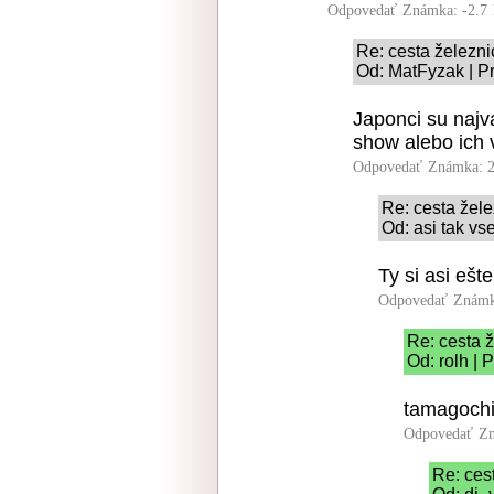
Odpovedať
Známka: -2.7
Re: cesta železni
Od: MatFyzak | P
Japonci su najva
show alebo ich v
Odpovedať
Známka: 2
Re: cesta žele
Od: asi tak vs
Ty si asi eš
Odpovedať
Známk
Re: cesta ž
Od: rolh | 
tamagochi
Odpovedať
Zn
Re: ces