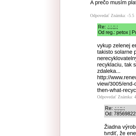
A prečo musím plat
Odpovedať
Známka: -5.5
Re: .;.;.;;.;
Od reg.: petox | 
vykup zelenej en
takisto solarne
nerecyklovatelny
recyklaciu, tak s
zdaleka...
http://www.ren
view/3005/end-of
then-what-recyc
Odpovedať
Známka: 4
Re: .;.;.;;.;
Od: 785698223
Žiadna výroba
tvrdiť, že en