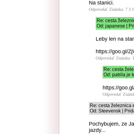
Na stanici.
Odpovedať
Známka: 7.3
Re: cesta železni
Od: japanese | Pr
Leby len na stan
https://goo.gl/
Odpovedať
Známka: 1
Re: cesta žele
Od: patrila je
https://goo.
Odpovedať
Známk
Re: cesta železnica 
Od: Steevensk | Prid
Pochybujem, ze Jap
jazdy...