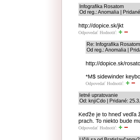
Infografika Rosatom
Od reg.: Anomalia | Pridan
http://dopice.sk/jkt
Odpovedať
Hodnotiť:
Re: Infografika Rosatom
Od reg.: Anomalia | Pri
http://dopice.sk/rosa
*M$ sidewinder keybo
Odpovedať
Hodnotiť:
letné upratovanie
Od: knjiCdo | Pridané: 25.
Keďže je to hneď vedľa ž
prach. To niekto bude m
Odpovedať
Hodnotiť:
Učili sa od Bratislavčanov?