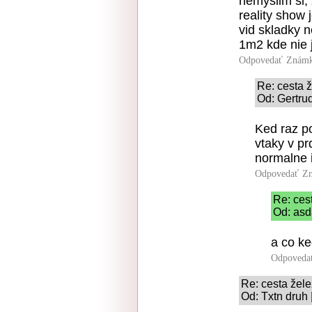
nemyslim si, 
reality show 
vid skladky n
1m2 kde nie 
Odpovedať
Známk
Re: cesta ž
Od: Gertru
Ked raz p
vtaky v prd
normalne i
Odpovedať
Zn
Re: ces
Od: asd
a co ke
Odpoveda
Re: cesta žele
Od: Txtn druh 