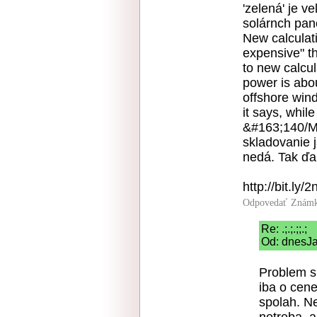
'zelená' je v
solárnch pan
New calculat
expensive" th
to new calcul
power is ab
offshore win
it says, whil
&#163;140/M
skladovanie 
nedá. Tak ďa
http://bit.ly
Odpovedať
Známk
Re: .;.;.;;.;
Od: dnesJa
Problem s 
iba o cene
spolah. N
netreba, al