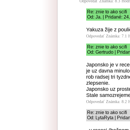
Odpovedať
Známka: 8.3
Hodn
Re: znie to ako scifi
Od: Ja. | Pridané: 2
Yakuza žije z poul
Odpovedať
Známka: 7.1
Re: znie to ako scifi
Od: Gertrudo | Prida
Japonsko je v reces
je uz davna minulo
rob radsej tri tyz
zlepsenie.
Japonsko uz proste
Stale samozrejeme
Odpovedať
Známka: 8.2
Re: znie to ako scifi
Od: LytaRyta | Prida