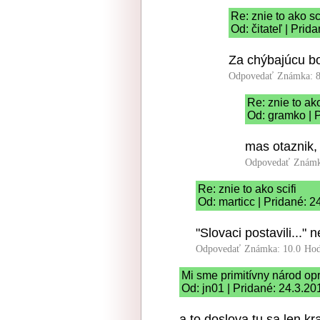
Re: znie to ako sci
Od: čitateľ | Prid
Za chýbajúcu b
Odpovedať
Známka: 8
Re: znie to ako
Od: gramko | 
mas otaznik,
Odpovedať
Známk
Re: znie to ako scifi
Od: marticc | Pridané: 
"Slovaci postavili..."
Odpovedať
Známka: 10.0
Hod
Mi sme primitívny národ op
Od: jn01 | Pridané: 24.3.20
a to doslova tu sa len k