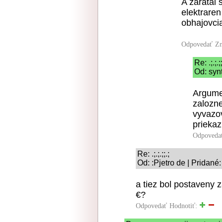
A zaratal 
elektrare
obhajovcia
Odpovedať
Zn
Re: .;.;.;;
Od: syn
Argume
zalozne
vyvazo
priekaz
Odpoveda
Re: .;.;.;;.;
Od: :Pjetro de | Pridané
a tiez bol postaveny 
€?
Odpovedať
Hodnotiť: