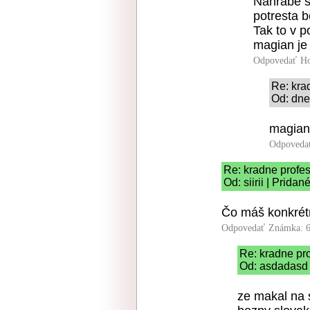
Nahrabe si
potresta b
Tak to v po
magian je 
Odpovedať
Ho
Re: kra
Od: dne
magian
Odpoveda
Re: kradne profe
Od: siirii | Prida
Čo máš konkrétn
Odpovedať
Známka: 6
Re: kradne pr
Od: asdadasd 
ze makal na 