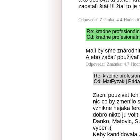
zaostalí štát !!! žial to je r
Odpovedať
Známka: 4.4
Hodnoti
Re: kradne profesionál
Od: kradne profesionáln
Mali by sme znárodni
Alebo začať používať
Odpovedať
Známka: 4.7
Hodn
Re: kradne profesio
Od: MatFyzak | Prid
Zacni pouzivat ten
nic co by zmenilo s
vznikne nejaka fer
dobro nikto ju vol
Danko, Matovic, Su
vyber :(
Keby kandidovala J