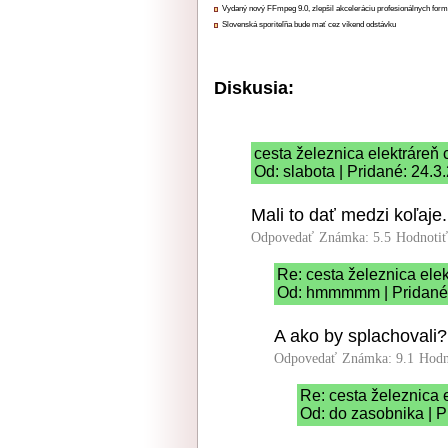
Vydaný nový FFmpeg 9.0, zlepšil akceleráciu profesionálnych form
Slovenská sporiteľňa bude mať cez víkend odstávku
Diskusia:
cesta železnica elektráreň 
Od: slabota | Pridané: 24.3
Mali to dať medzi koľaje.
Odpovedať
Známka: 5.5
Hodnoti
Re: cesta železnica elek
Od: hmmmmm | Pridané:
A ako by splachovali?
Odpovedať
Známka: 9.1
Hodn
Re: cesta železnica 
Od: do zasobnika | P