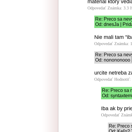
material ktory ved
Odpovedať
Známka: 3.3
Re: Preco sa nev
Od: dnesJa | Prid
Nie mali tam "ib
Odpovedať
Známka: 1
Re: Preco sa nev
Od: nonononooo |
urcite netreba 
Odpovedať
Hodnotiť:
Re: Preco sa 
Od: syntaxterr
Iba ak by pri
Odpovedať
Známk
Re: Preco 
Od: Keľo? 