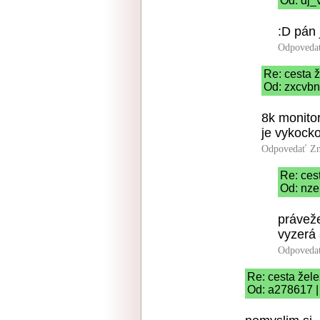
Od: dj_
:D pán
Odpoveda
Re: cesta ž
Od: zxcvbn
8k monitor
je vykock
Odpovedať
Zn
Re: ces
Od: nze
práveže
vyzerá
Odpoveda
Re: cesta žele
Od: a278617 |