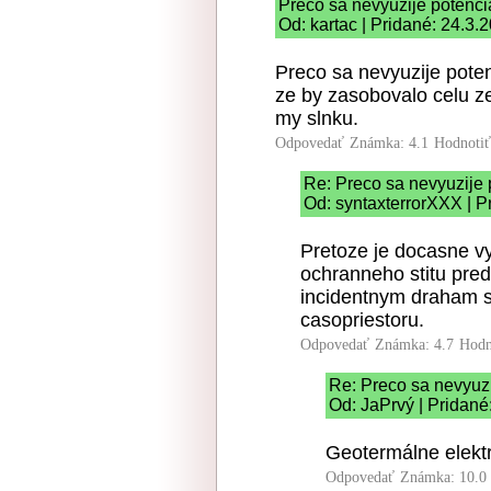
Preco sa nevyuzije potenc
Od: kartac | Pridané: 24.3.
Preco sa nevyuzije poten
ze by zasobovalo celu z
my slnku.
Odpovedať
Známka: 4.1
Hodnoti
Re: Preco sa nevyuzije
Od: syntaxterrorXXX | P
Pretoze je docasne v
ochranneho stitu pre
incidentnym draham s
casopriestoru.
Odpovedať
Známka: 4.7
Hodn
Re: Preco sa nevyuz
Od: JaPrvý | Pridané
Geotermálne elekt
Odpovedať
Známka: 10.0