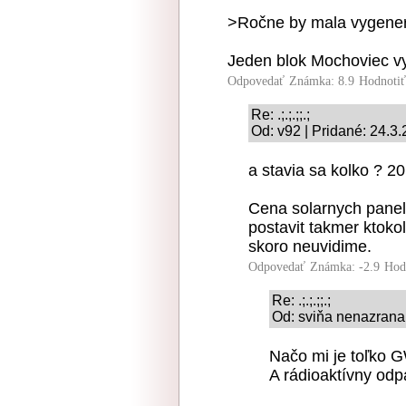
>Ročne by mala vygener
Jeden blok Mochoviec 
Odpovedať
Známka: 8.9
Hodnoti
Re: .;.;.;;.;
Od: v92 | Pridané: 24.3
a stavia sa kolko ? 20
Cena solarnych panel
postavit takmer ktokol
skoro neuvidime.
Odpovedať
Známka: -2.9
Hod
Re: .;.;.;;.;
Od: sviňa nenazrana 
Načo mi je toľko 
A rádioaktívny odp