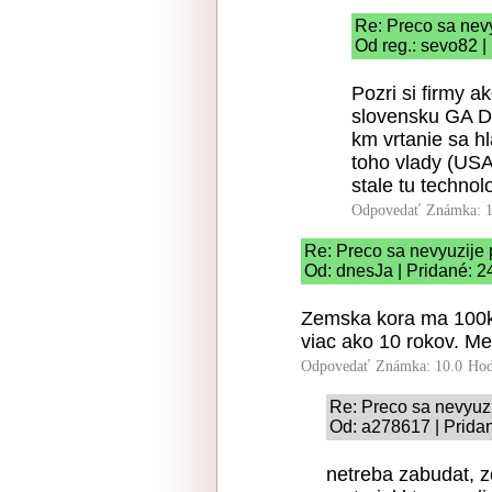
Re: Preco sa nev
Od reg.: sevo82 |
Pozri si firmy a
slovensku GA Dr
km vrtanie sa h
toho vlady (US
stale tu techno
Odpovedať
Známka: 1
Re: Preco sa nevyuzije
Od: dnesJa | Pridané: 2
Zemska kora ma 100km,
viac ako 10 rokov. M
Odpovedať
Známka: 10.0
Hod
Re: Preco sa nevyuz
Od: a278617 | Prida
netreba zabudat, z