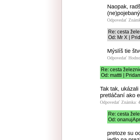
Naopak, radš
(ne)pojebaný
Odpovedať
Známk
Re: cesta žele
Od: Mr X | Pri
Mýslíš tie št
Odpovedať
Hodno
Re: cesta železni
Od: mattti | Prid
Tak tak, ukázal
pretláčaní ako e
Odpovedať
Známka: 4
Re: cesta žele
Od: onanujApr
pretoze su oc
jedlo na prez