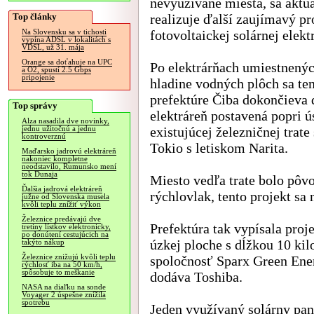
nevyužívané miesta, sa aktu
Top články
realizuje ďalší zaujímavý pr
fotovoltaickej solárnej elekt
Na Slovensku sa v tichosti
vypína ADSL v lokalitách s
VDSL, už 31. mája
Orange sa doťahuje na UPC
Po elektrárňach umiestnený
a O2, spustí 2.5 Gbps
pripojenie
hladine vodných plôch sa ten
prefektúre Čiba dokončieva 
Top správy
elektráreň postavená popri 
Alza nasadila dve novinky,
existujúcej železničnej trate
jednu užitočnú a jednu
kontroverznú
Tokio s letiskom Narita.
Maďarsko jadrovú elektráreň
nakoniec kompletne
neodstavilo, Rumunsko mení
tok Dunaja
Miesto vedľa trate bolo pôv
Ďalšia jadrová elektráreň
rýchlovlak, tento projekt sa 
južne od Slovenska musela
kvôli teplu znížiť výkon
Železnice predávajú dve
Prefektúra tak vypísala proje
tretiny lístkov elektronicky,
po donútení cestujúcich na
úzkej ploche s dĺžkou 10 kil
takýto nákup
Železnice znižujú kvôli teplu
spoločnosť Sparx Green Ene
rýchlosť iba na 50 km/h,
spôsobuje to meškanie
dodáva Toshiba.
NASA na diaľku na sonde
Voyager 2 úspešne znížila
spotrebu
Jeden využívaný solárny pan