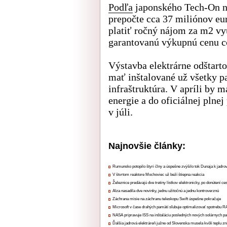
Podľa
japonského Tech-On ná
prepočte cca 37 miliónov eu
platiť ročný nájom za m2 vyu
garantovanú výkupnú cenu c
Výstavba elektrárne odštarto
mať inštalované už všetky p
infraštruktúra. V apríli by 
energie a do oficiálnej plne
v júli.
Najnovšie články:
Rumunsko potopilo štyri člny a úspešne zvýšilo tok Dunaja k jadrov
V štvrtom reaktore Mochoviec už beží štiepna reakcia
Železnice predávajú dve tretiny lístkov elektronicky, po donútení ce
Alza nasadila dve novinky, jednu užitočnú a jednu kontroverznú
Záchrana misie na záchranu teleskopu Swift úspešne pokračuje
Microsoft v čase drahých pamätí sľubuje optimalizovať spotrebu
NASA pripravuje ISS na inštaláciu posledných nových solárnych p
Ďalšia jadrová elektráreň južne od Slovenska musela kvôli teplu zn