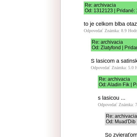
Re: archivacia
Od: 1312123 | Pridané: 
to je celkom blba ota
Odpovedať
Známka: 8.9
Hodn
Re: archivacia
Od: Zlatyfond | Prid
S lasicom a satin
Odpovedať
Známka: 5.0
Re: archivacia
Od: Aladin Fik | 
s lasicou ...
Odpovedať
Známka: 7
Re: archivacia
Od: Muad'Dib 
So zvieraťom,