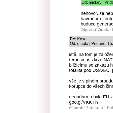
Od: mickey | Prid
nehovor, ze neb
havranom. tento
buduce generaci
Odpovedať
Známka: 1
Re: Koxo!
Od: olaola | Pridané: 1
istě, na tom je založ
terorismus zkrze NATO
blížícímu se zákazu h
totalita pod USA/EU, 
vše je v plném proudu,
korupce do všech činn
nenadarmo byla EU za
goo.gl/VKKTIY
Odpovedať
Známka: -4.1
Hod