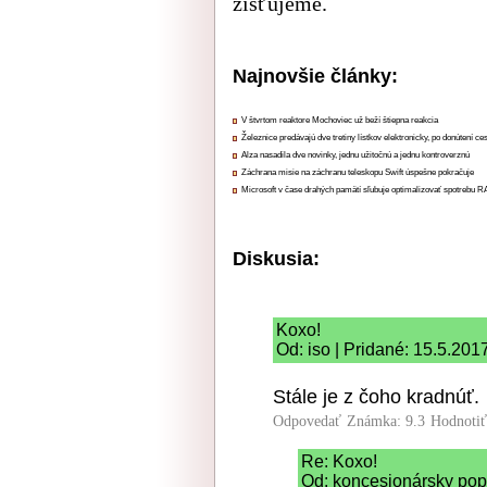
zisťujeme.
Najnovšie články:
V štvrtom reaktore Mochoviec už beží štiepna reakcia
Železnice predávajú dve tretiny lístkov elektronicky, po donútení ce
Alza nasadila dve novinky, jednu užitočnú a jednu kontroverznú
Záchrana misie na záchranu teleskopu Swift úspešne pokračuje
Microsoft v čase drahých pamätí sľubuje optimalizovať spotrebu
Diskusia:
Koxo!
Od: iso | Pridané: 15.5.201
Stále je z čoho kradnúť.
Odpovedať
Známka: 9.3
Hodnoti
Re: Koxo!
Od: koncesionársky popl