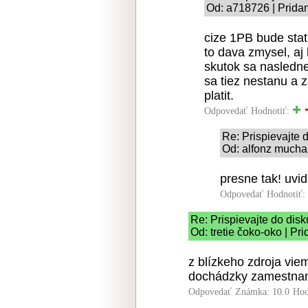
Od: a718726 | Prida
cize 1PB bude stat
to dava zmysel, aj
skutok sa nasledne
sa tiez nestanu a z
platit.
Odpovedať
Hodnotiť:
Re: Prispievajte d
Od: alfonz mucha 
presne tak! uvid
Odpovedať
Hodnotiť:
Re: Prispievajte do disk
Od: tretie čoko-oko | Pr
z blízkeho zdroja vie
dochádzky zamestnan
Odpovedať
Známka: 10.0
Hod