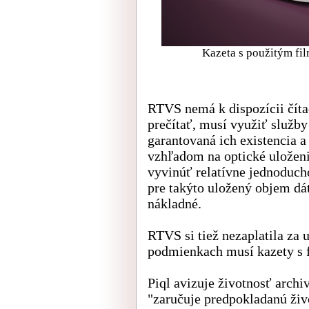
Kazeta s použitým fil
RTVS nemá k dispozícii číta
prečítať, musí využiť služby 
garantovaná ich existencia a
vzhľadom na optické uložen
vyvinúť relatívne jednoducho
pre takýto uložený objem dát
nákladné.
RTVS si tiež nezaplatila za
podmienkach musí kazety s
Piql avizuje životnosť archi
"zaručuje predpokladanú živ