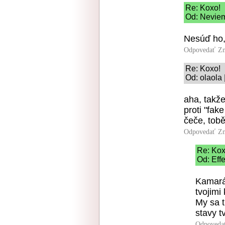
Re: Koxo!
Od: Neviem
Nesúď ho, 
Odpovedať
Zn
Re: Koxo!
Od: olaola 
aha, takž
proti "fak
čeče, tobě
Odpovedať
Zn
Re: Kox
Od: Eff
Kamarát
tvojimi
My sa t
stavy t
Odpoveda