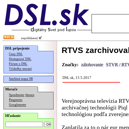
neprihlásený
RTVS zarchivovala
DSL pripojenie
Ceny DSL
Dostupnosť DSL
Fórum o DSL
Značky:
zálohovanie
STVR / RT
Výsledky meraní
DSL.sk, 15.5.2017
Satelitná mapa SR
Merače
Speedmeter
Merania
Verejnoprávna televízia RT
Pingmeter
Googlemeter
archivačnej technológii Piql
technológiou podľa zverejne
Hľadanie
Zaplatila za to o pár eur men