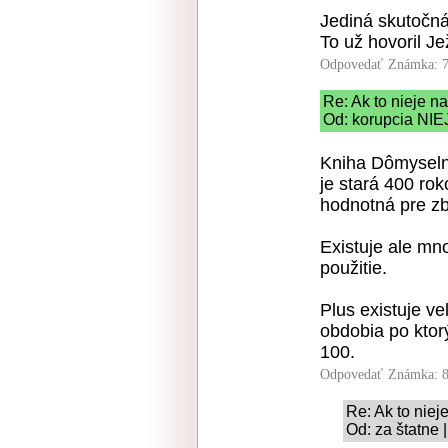
Jediná skutočná 
To už hovoril Je
Odpovedať
Známka: 7
Re: Ak to nieje na
Od: korupcia NIE
Kniha Dômyselný
je stará 400 rok
hodnotná pre zb
Existuje ale mno
použitie.
Plus existuje v
obdobia po ktor
100.
Odpovedať
Známka: 8
Re: Ak to niej
Od: za štatne 