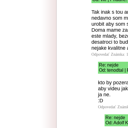
Tak inak s tou a
nedavno som ma
urobit aby som s
Doma mame zazn
este mlady, bez
desatroci to bud
nejake kvalitne
Odpovedať
Známka: 1
Re: nejde
Od: tenodtal |
kto by pozer
aby videu jak
ja ne.
:D
Odpovedať
Známk
Re: nejde
Od: Adolf K