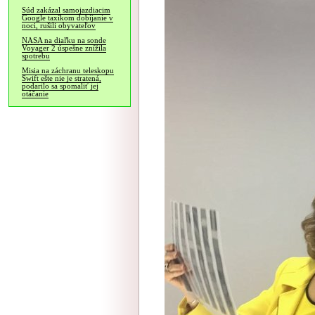
Súd zakázal samojazdiacim
Google taxíkom dobíjanie v
noci, rušili obyvateľov
NASA na diaľku na sonde
Voyager 2 úspešne znížila
spotrebu
Misia na záchranu teleskopu
Swift ešte nie je stratená,
podarilo sa spomaliť jej
otáčanie