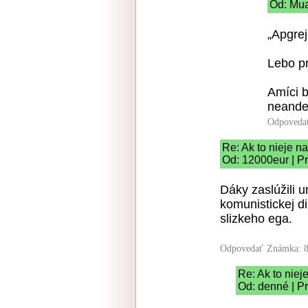
Od: Mua
„Apgre
Lebo p
Amíci b
neander
Odpoveda
Re: Ak to nieje na
Od: 12000eur | P
Dáky zaslúžili u
komunistickej di
slizkeho ega.
Odpovedať
Známka: 8
Re: Ak to niej
Od: denné | P