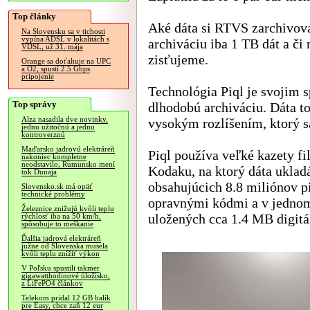
Top články
Aké dáta si RTVS zarchivov
Na Slovensku sa v tichosti
vypína ADSL v lokalitách s
archiváciu iba 1 TB dát a či
VDSL, už 31. mája
zisťujeme.
Orange sa doťahuje na UPC
a O2, spustí 2.5 Gbps
pripojenie
Technológia Piql je svojim
Top správy
dlhodobú archiváciu. Dáta to
Alza nasadila dve novinky,
vysokým rozlíšením, ktorý sa
jednu užitočnú a jednu
kontroverznú
Maďarsko jadrovú elektráreň
Piql používa veľké kazety f
nakoniec kompletne
neodstavilo, Rumunsko mení
Kodaku, na ktorý dáta ukla
tok Dunaja
obsahujúcich 8.8 miliónov p
Slovensko.sk má opäť
technické problémy
opravnými kódmi a v jednom
Železnice znižujú kvôli teplu
uložených cca 1.4 MB digitá
rýchlosť iba na 50 km/h,
spôsobuje to meškanie
Ďalšia jadrová elektráreň
južne od Slovenska musela
kvôli teplu znížiť výkon
V Poľsku spustili takmer
gigawatthodinové úložisko,
z LiFePO4 článkov
Telekom pridal 12 GB balík
pre Easy, chce zaň 12 eur