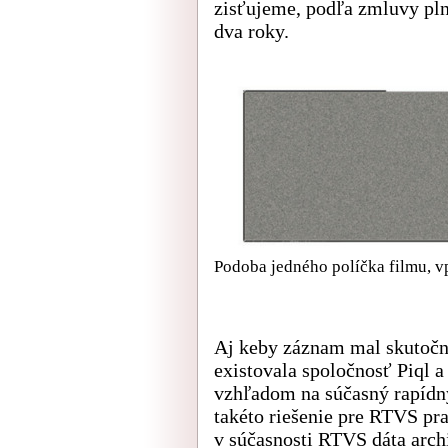
zisťujeme, podľa zmluvy pln
dva roky.
Podoba jedného políčka filmu, vp
Aj keby záznam mal skutočn
existovala spoločnosť Piql a
vzhľadom na súčasný rapídny
takéto riešenie pre RTVS pra
v súčasnosti RTVS dáta arch