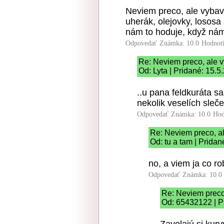
Neviem preco, ale vybavi
uherák, olejovky, lososa
nám to hoduje, když nám 
Odpovedať
Známka: 10.0
Hodnot
Re: Neviem preco, ale vy
Od: Lyta | Pridané: 15.5
..u pana feldkuráta s
nekolik veselích sleč
Odpovedať
Známka: 10.0
Hod
Re: Neviem preco, ale
Od: tu a tam | Pridan
no, a viem ja co r
Odpovedať
Známka: 10.0
Re: Neviem preco,
Od: 65432122 | P
Zavolajú si kurv