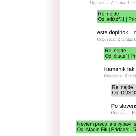
Odpovedať
Známka: 4.3
Re: nejde
Od: sdfsdf11 | Pr
este doplnok .. 
Odpovedať
Známka: 8
Re: nejde
Od: čitateľ | 
Kameník tak 
Odpovedať
Známk
Re: nejde
Od: DOSOS 
Po sloven
Odpovedať
Ho
Neviem preco, ale vybavil s
Od: Aladin Fik | Pridané: 1