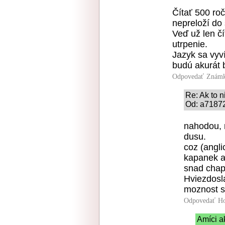
Čítať 500 roč
nepreloží do
Veď už len č
utrpenie.
Jazyk sa vyv
budú akurát b
Odpovedať
Známk
Re: Ak to n
Od: a71872
nahodou, n
dusu.
coz (angli
kapanek a
snad chap
Hviezdosla
moznost sa
Odpovedať
Ho
Amíci a