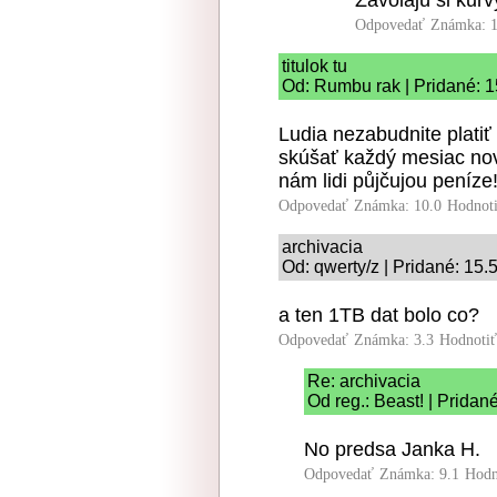
Odpovedať
Známka: 1
titulok tu
Od: Rumbu rak | Pridané: 1
Ludia nezabudnite plati
skúšať každý mesiac nov
nám lidi půjčujou peníze
Odpovedať
Známka: 10.0
Hodnot
archivacia
Od: qwerty/z | Pridané: 15.
a ten 1TB dat bolo co?
Odpovedať
Známka: 3.3
Hodnoti
Re: archivacia
Od reg.: Beast! | Pridan
No predsa Janka H.
Odpovedať
Známka: 9.1
Hodn