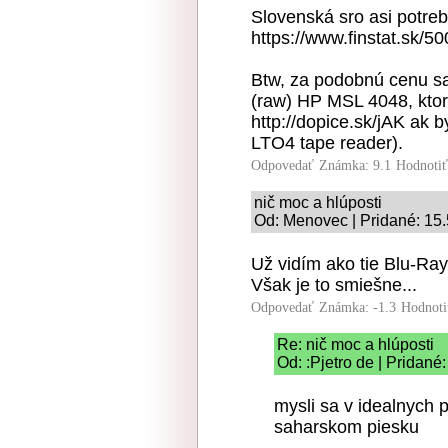
Slovenská sro asi potreb
https://www.finstat.sk/5
Btw, za podobnú cenu sa
(raw) HP MSL 4048, ktoré
http://dopice.sk/jAK ak b
LTO4 tape reader).
Odpovedať
Známka: 9.1
Hodnoti
nič moc a hlúposti
Od: Menovec | Pridané: 15.
Už vidím ako tie Blu-Ray
Však je to smiešne...
Odpovedať
Známka: -1.3
Hodnoti
Re: nič moc a hlúposti
Od: :Pjetro de | Pridané
mysli sa v idealnych
saharskom piesku