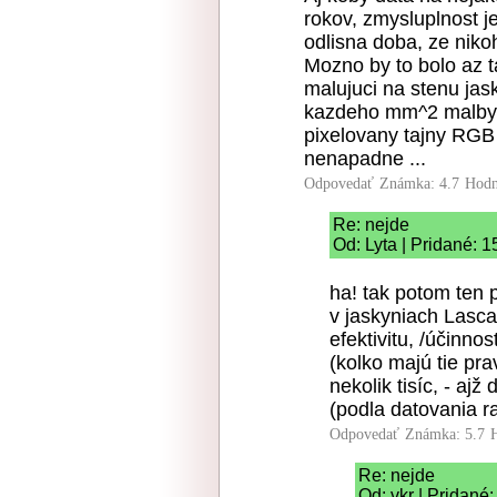
rokov, zmysluplnost j
odlisna doba, ze niko
Mozno by to bolo az 
malujuci na stenu jas
kazdeho mm^2 malby 
pixelovany tajny RGB 
nenapadne ...
Odpovedať
Známka: 4.7
Hodn
Re: nejde
Od: Lyta | Pridané: 
ha! tak potom ten 
v jaskyniach Lascau
efektivitu, /účinno
(kolko majú tie pr
nekolik tisíc, - ajž
(podla datovania r
Odpovedať
Známka: 5.7
Re: nejde
Od: vkr | Pridané