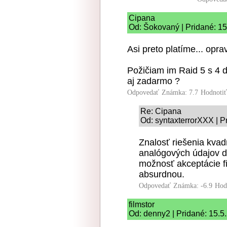
Cipana
Od: Šokovaný | Pridané: 15
Asi preto platíme... opra
Požičiam im Raid 5 s 4 
aj zadarmo ?
Odpovedať
Známka: 7.7
Hodnoti
Re: Cipana
Od: syntaxterrorXXX | P
Znalosť riešenia kvad
analógových údajov d
možnosť akceptácie f
absurdnou.
Odpovedať
Známka: -6.9
Hod
filmstor
Od: denny2 | Pridané: 15.5