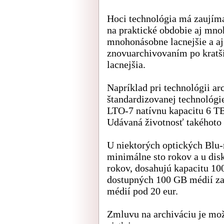
Hoci technológia má zaujíma
na praktické obdobie aj mno
mnohonásobne lacnejšie a a
znovuarchivovaním po kratš
lacnejšia.
Napríklad pri technológii a
štandardizovanej technológi
LTO-7 natívnu kapacitu 6 TB 
Udávaná životnosť takéhoto r
U niektorých optických Blu
minimálne sto rokov a u dis
rokov, dosahujú kapacitu 10
dostupných 100 GB médií za
médií pod 20 eur.
Zmluvu na archiváciu je mo