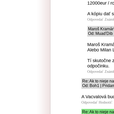
12000eur / r
A kópiu dať s
Odpovedať
Známk
Maroš Kramár
Od: Muad'Dib 
Maroš Kramá
Alebo Milan 
Tí skutočne z
odpočinku.
Odpovedať
Známk
Re: Ak to nieje na
Od: Boh1 | Prida
A Vacvalová bud
Odpovedať
Hodnotiť:
Re: Ak to nieje na