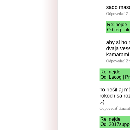
sado maso
Odpovedať
Zn
Re: nejde
Od reg.: ak
aby si ho
dvaja vese
kamarami 
Odpovedať
Zn
Re: nejde
Od: Lacog | P
To riešil aj 
rokoch sa ro
;-)
Odpovedať
Známk
Re: nejde
Od: 2017suppo