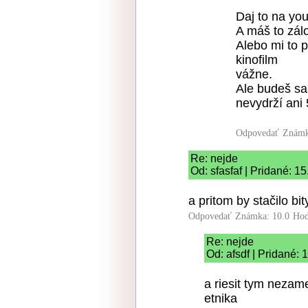
Daj to na yo
A máš to zál
Alebo mi to 
kinofilm
vážne.
Ale budeš sa
nevydrží ani 5
Odpovedať
Známk
Re: nejde
Od: sfasfaf | Pridané: 1
a pritom by stačilo b
Odpovedať
Známka: 10.0
Hod
Re: nejde
Od: afsdf | Pridané: 
a riesit tym neza
etnika