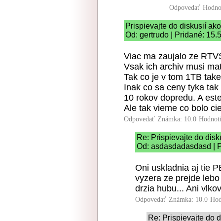
Odpovedať
Hodno
Prispievajte do diskusií ako
Od: gertrudo | Pridané: 15.
Viac ma zaujalo ze RTVS
Vsak ich archiv musi mat
Tak co je v tom 1TB take
Inak co sa ceny tyka tak
10 rokov dopredu. A este
Ale tak vieme co bolo ci
Odpovedať
Známka: 10.0
Hodnot
Re: Prispievajte do disk
Od: asdasdadasdasd | P
Oni uskladnia aj tie PB
vyzera ze prejde lebo 
drzia hubu... Ani vlko
Odpovedať
Známka: 10.0
Hod
Re: Prispievajte do d