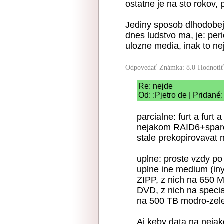
ostatne je na sto rokov, 
Jediny sposob dlhodobej
dnes ludstvo ma, je: per
ulozne media, inak to ne
Odpovedať
Známka: 8.0
Hodnoti
Re: nejde
Od: :Pjetro de | Pridané
parcialne: furt a furt 
nejakom RAID6+spare,
stale prekopirovavat 
uplne: proste vzdy po 
uplne ine medium (iny
ZIPP, z nich na 650 M
DVD, z nich na specia
na 500 TB modro-zelen
Aj keby data na nejak