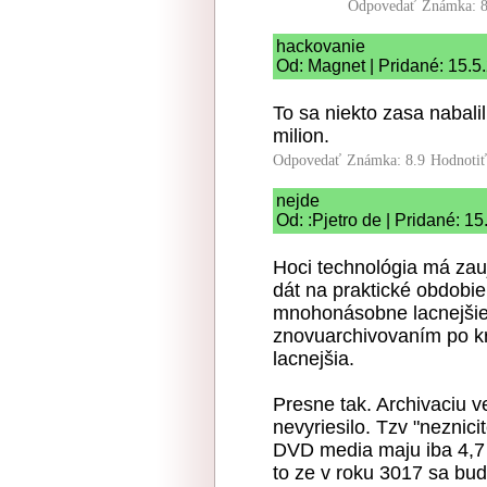
Odpovedať
Známka: 8
hackovanie
Od: Magnet | Pridané: 15.5
To sa niekto zasa nabalil
milion.
Odpovedať
Známka: 8.9
Hodnoti
nejde
Od: :Pjetro de | Pridané: 1
Hoci technológia má zau
dát na praktické obdobi
mnohonásobne lacnejšie
znovuarchivovaním po kr
lacnejšia.
Presne tak. Archivaciu v
nevyriesilo. Tzv "neznic
DVD media maju iba 4,7 
to ze v roku 3017 sa bud