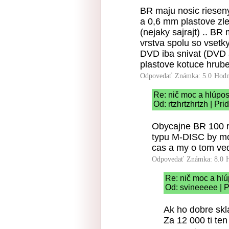
BR maju nosic rieseny
a 0,6 mm plastove zl
(nejaky sajrajt) .. B
vrstva spolu so vse
DVD iba snivat (DVD 
plastove kotuce hrube
Odpovedať
Známka: 5.0
Hodn
Re: nič moc a hlúpos
Od: rtzhrtzhrtzh | Pr
Obycajne BR 100 r
typu M-DISC by moh
cas a my o tom ve
Odpovedať
Známka: 8.0
Re: nič moc a hlú
Od: svineeeee | P
Ak ho dobre skl
Za 12 000 ti te