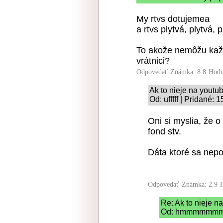
My rtvs dotujemea
a rtvs plytvá, plytvá, p
To akože nemôžu každ
vrátnici?
Odpovedať
Známka: 8.8
Hodn
Ak to nieje na youtub
Od: ufffff | Pridané:
Oni si myslia, že 
fond stv.
Dáta ktoré sa nepo
Odpovedať
Známka: 2.9
Re: Ak to nieje na
Od: hmmmmmmmmm