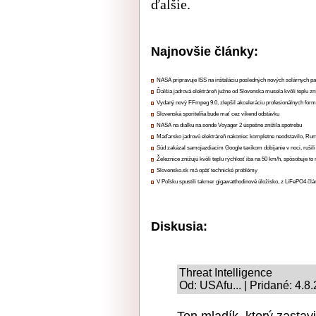
ďalšie.
Najnovšie články:
NASA pripravuje ISS na inštaláciu posledných nových solárnych p
Ďalšia jadrová elektráreň južne od Slovenska musela kvôli teplu zn
Vydaný nový FFmpeg 9.0, zlepšil akceleráciu profesionálnych form
Slovenská sporiteľňa bude mať cez víkend odstávku
NASA na diaľku na sonde Voyager 2 úspešne znížila spotrebu
Maďarsko jadrovú elektráreň nakoniec kompletne neodstavilo, Ru
Súd zakázal samojazdiacim Google taxíkom dobíjanie v noci, rušili
Železnice znižujú kvôli teplu rýchlosť iba na 50 km/h, spôsobuje t
Slovensko.sk má opäť technické problémy
V Poľsku spustili takmer gigawatthodinové úložisko, z LiFePO4 čl
Diskusia:
Threat Intelligence
Od: USAfu... | Pridané: 4.8
Ten mladík, ktorý zastav