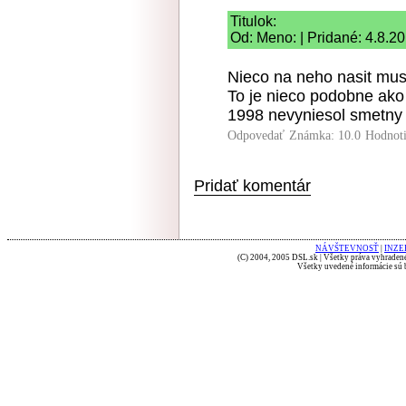
Titulok:
Od: Meno: | Pridané: 4.8.2
Nieco na neho nasit muse
To je nieco podobne ako k
1998 nevyniesol smetny 
Odpovedať
Známka: 10.0
Hodnot
Pridať komentár
NÁVŠTEVNOSŤ
|
INZE
(C) 2004, 2005 DSL.sk | Všetky práva vyhradené
Všetky uvedené informácie sú b