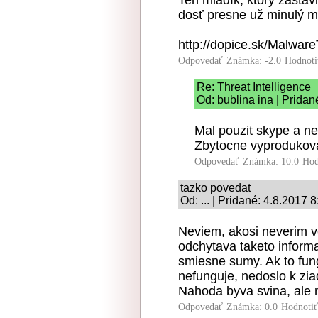
dosť presne už minulý m
http://dopice.sk/Malwar
Odpovedať
Známka: -2.0
Hodnoti
Re: Threat Intelligence
Od: bublina ina | Pridan
Mal pouzit skype a n
Zbytocne vyprodukov
Odpovedať
Známka: 10.0
Hod
tazko povedat
Od: ... | Pridané: 4.8.2017 8
Neviem, akosi neverim ve
odchytava taketo inform
smiesne sumy. Ak to fung
nefunguje, nedoslo k zia
Nahoda byva svina, ale 
Odpovedať
Známka: 0.0
Hodnoti