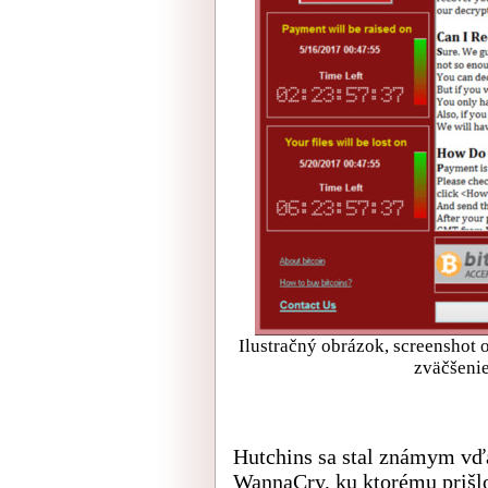
Ilustračný obrázok, screenshot 
zväčšeni
Hutchins sa stal známym vďa
WannaCry, ku ktorému prišl