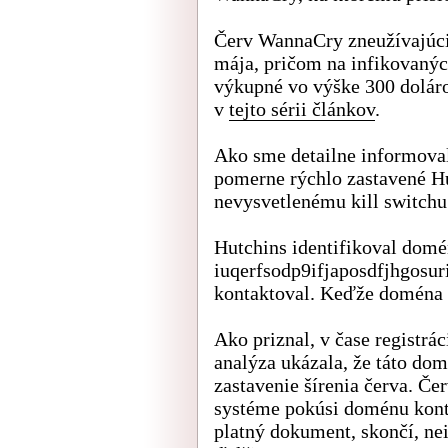
Červ WannaCry zneužívajúci 
mája, pričom na infikovanýc
výkupné vo výške 300 doláro
v
tejto sérii článkov
.
Ako sme detailne informova
pomerne rýchlo zastavené Hu
nevysvetlenému kill switchu
Hutchins identifikoval dom
iuqerfsodp9ifjaposdfjhgosur
kontaktoval. Keďže doména b
Ako priznal, v čase registrá
analýza ukázala, že táto do
zastavenie šírenia červa. Č
systéme pokúsi doménu konta
platný dokument, skončí, nei