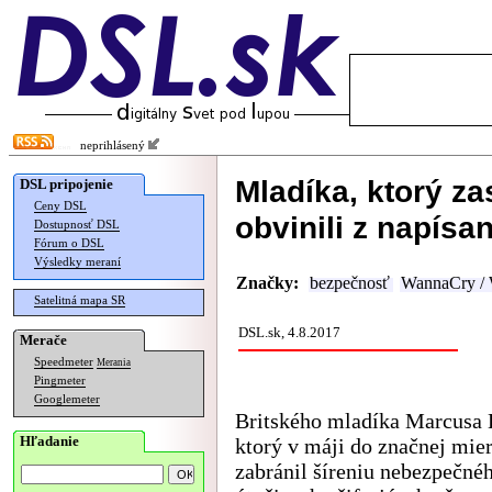
neprihlásený
Mladíka, ktorý za
DSL pripojenie
Ceny DSL
obvinili z napísa
Dostupnosť DSL
Fórum o DSL
Výsledky meraní
Značky:
bezpečnosť
WannaCry /
Satelitná mapa SR
DSL.sk, 4.8.2017
Merače
Speedmeter
Merania
Pingmeter
Googlemeter
Britského mladíka Marcusa 
Hľadanie
ktorý v máji do značnej mie
zabránil šíreniu nebezpečn