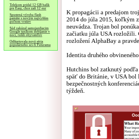
Telekom pridal 12 GB balík
pre Easy, chce zaň 12 eur
K propagácii a predajom tro
Spustená výroba flash
2014 do júla 2015, koľkým 
pamäte s novým najvyšším
počtom vrstiev
neuvádza. Trojan bol ponúka
Súd zakázal samojazdiacim
Google taxíkom dobíjanie v
začiatku júla USA rozložili.
noci, rušili obyvateľov
rozložení AlphaBay a pravde
Odštartovala nová séria
populárneho sci-fi Futurama
Identita druhého obvineného
Hutchins bol zatknutý podľa
späť do Británie, v USA bol 
bezpečnostných konferenciá
týždeň.