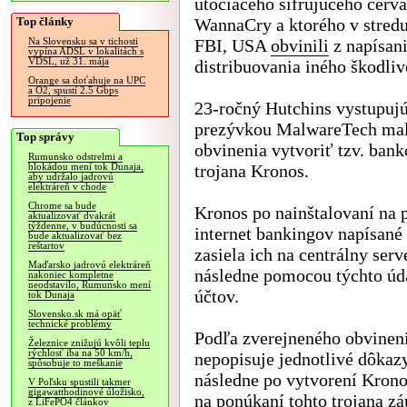
útočiaceho šifrujúceho červa
Top články
WannaCry a ktorého v stredu
FBI, USA
obvinili
z napísani
Na Slovensku sa v tichosti
vypína ADSL v lokalitách s
VDSL, už 31. mája
distribuovania iného škodli
Orange sa doťahuje na UPC
a O2, spustí 2.5 Gbps
pripojenie
23-ročný Hutchins vystupujú
prezývkou MalwareTech mal
Top správy
obvinenia vytvoriť tzv. ban
Rumunsko odstrelmi a
trojana Kronos.
blokádou mení tok Dunaja,
aby udržalo jadrovú
elektráreň v chode
Chrome sa bude
Kronos po nainštalovaní na 
aktualizovať dvakrát
týždenne, v budúcnosti sa
internet bankingov napísané
bude aktualizovať bez
reštartov
zasiela ich na centrálny se
Maďarsko jadrovú elektráreň
následne pomocou týchto úd
nakoniec kompletne
neodstavilo, Rumunsko mení
účtov.
tok Dunaja
Slovensko.sk má opäť
technické problémy
Podľa zverejneného obvinenia
Železnice znižujú kvôli teplu
rýchlosť iba na 50 km/h,
nepopisuje jednotlivé dôkaz
spôsobuje to meškanie
následne po vytvorení Krono
V Poľsku spustili takmer
gigawatthodinové úložisko,
na ponúkaní tohto trojana zá
z LiFePO4 článkov