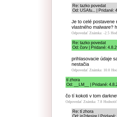
Re: tazko povedat
Od: USAfu... | Pridané: 
Je to celé postavene 
vlastného malware? h
Odpovedať
Známka: -2.5
Hod
Re: tazko povedat
Od: čorv | Pridané: 4.8.
prihlasovacie údaje 
nestačia
Odpovedať
Známka: 10.0
Hod
tí zhora
Od: __LM__ | Pridané: 4.8.
čo tí kokoti v tom darkne
Odpovedať
Známka: 7.8
Hodnoti
Re: tí zhora
Od: in2desire | Pridané: