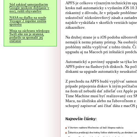
APFS je celkovo výrazným technickým up
Súd zakázal samojazdiacim
kroku naň automaticky s vydaním iOS 10.3 
Google taxíkom dobíjanie v
noci, rušili obyvateľov
riskantný z dôvodu, že v prípade problém
uskutočniť nízkoúrovňový zásah a zariade
NASA na diaľku na sonde
Voyager 2 úspešne znížila
najskôr vyskúšala v skorších verziách taj
spotrebu
zákazníkov.
Misia na záchranu teleskopu
Swift ešte nie je stratená,
Na druhej strane je u iOS podoba súborové
podarilo sa spomaliť jej
otáčanie
nemajú k nemu priamy prístup. Na osobných 
problémy môžu vyplývať z tohto titulu. Či
upgradu aj na Macoch pri inštalácii predchá
Automatický a povinný upgrade sa týka le
APFS práve na flashových diskoch. Na poč
diskami sa upgrade automaticky neuskutoč
Z prechodu na APFS budú vyplývať samozre
prípade pripojenia diskov k iným počítačo
na ňom už nebudú dať zdieľať cez Apple pr
Time Machine musí byť realizovaný cez SMB
Macu, na úložisku alebo na ľubovoľnom z
schopný zapisovať ani čítať dáta z macOS p
Najnovšie články:
V štvrtom reaktore Mochoviec už beží štiepna reakcia
Železnice predávajú dve tretiny lístkov elektronicky, po donútení ce