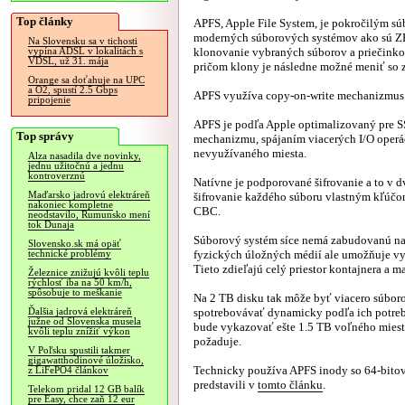
Top články
APFS, Apple File System, je pokročilým s
moderných súborových systémov ako sú ZFS 
Na Slovensku sa v tichosti
klonovanie vybraných súborov a priečinko
vypína ADSL v lokalitách s
VDSL, už 31. mája
pričom klony je následne možné meniť so
Orange sa doťahuje na UPC
a O2, spustí 2.5 Gbps
APFS využíva copy-on-write mechanizmus a
pripojenie
APFS je podľa Apple optimalizovaný pre S
Top správy
mechanizmu, spájaním viacerých I/O operá
nevyužívaného miesta.
Alza nasadila dve novinky,
jednu užitočnú a jednu
kontroverznú
Natívne je podporované šifrovanie a to v 
Maďarsko jadrovú elektráreň
šifrovanie každého súboru vlastným kľúčo
nakoniec kompletne
CBC.
neodstavilo, Rumunsko mení
tok Dunaja
Súborový systém síce nemá zabudovanú na
Slovensko.sk má opäť
fyzických úložných médií ale umožňuje vy
technické problémy
Tieto zdieľajú celý priestor kontajnera a 
Železnice znižujú kvôli teplu
rýchlosť iba na 50 km/h,
spôsobuje to meškanie
Na 2 TB disku tak môže byť viacero súbor
spotrebovávať dynamicky podľa ich potreb
Ďalšia jadrová elektráreň
južne od Slovenska musela
bude vykazovať ešte 1.5 TB voľného miest
kvôli teplu znížiť výkon
požaduje.
V Poľsku spustili takmer
gigawatthodinové úložisko,
Technicky používa APFS inody so 64-bitov
z LiFePO4 článkov
predstavili v
tomto článku
.
Telekom pridal 12 GB balík
pre Easy, chce zaň 12 eur