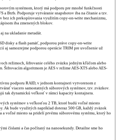
úborovým systémom, ktorý má podporu pre mnohé funkčnosti
a Btrfs. Podporuje vytváranie snapshotov iba na čítanie a tzv.
v bez ich prekopírovania využitím copy-on-write mechanizmu,
 zápisom iba zmenených blokov.
j na ukladanie metadát.
SD disky a flash pamäť, podporou práve copy-on-write
cií aj samozrejme podporou operácie TRIM pre uvoľnenie už
dvoch režimoch, šifrovanie celého zväzku jedným kľúčom alebo
m. Šifrovacím algoritmom je AES v režime AES-XTS alebo AES-
tívnu podporu RAID, v jednom kontajneri vytvorenom z
tvárať viacero samostatných súborových systémov, tzv. zväzkov.
majú tak dynamickú veľkosť v rámci kapacity kontajnera.
ových systémov s veľkosťou 2 TB, ktoré budú voľné miesto
y. Ak bude využitých napríklad doteraz 500 GB, každý zväzok
a a voľné miesto sa pridelí prvému súborovému systému, ktorý ho
ými číslami a čas počítaný na nanosekundy. Detailne sme ho