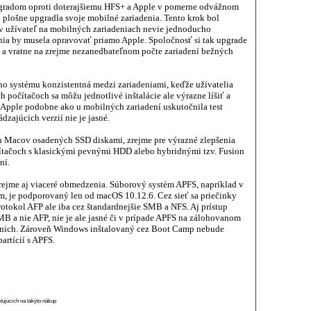
gradom oproti doterajšiemu HFS+ a Apple v pomerne odvážnom
plošne upgradla svoje mobilné zariadenia. Tento krok bol
ov užívateľ na mobilných zariadeniach nevie jednoducho
nia by musela opravovať priamo Apple. Spoločnosť si tak upgrade
ne a vratne na zrejme nezanedbateľnom počte zariadení bežných
ho systému konzistentná medzi zariadeniami, keďže užívatelia
počítačoch sa môžu jednotlivé inštalácie ale výrazne líšiť a
 Apple podobne ako u mobilných zariadení uskutočnila test
dzajúcich verzií nie je jasné.
n Macov osadených SSD diskami, zrejme pre výrazné zlepšenia
ítačoch s klasickými pevnými HDD alebo hybridnými tzv. Fusion
ní.
jme aj viaceré obmedzenia. Súborový systém APFS, napríklad v
m, je podporovaný len od macOS 10.12.6. Cez sieť sa priečinky
otokol AFP ale iba cez štandardnejšie SMB a NFS. Aj prístup
 a nie AFP, nie je ale jasné či v prípade APFS na zálohovanom
 nich. Zároveň Windows inštalovaný cez Boot Camp nebude
artícií s APFS.
stujúcich na takýto nákup