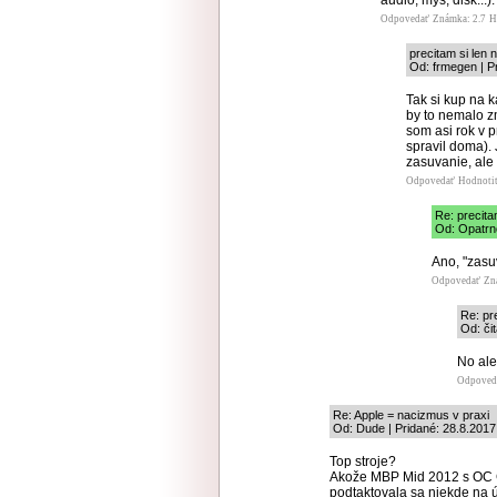
audio, mys, disk...).
Odpovedať
Známka: 2.7
H
precitam si len 
Od: frmegen | P
Tak si kup na 
by to nemalo zm
som asi rok v 
spravil doma). 
zasuvanie, ale 
Odpovedať
Hodnoti
Re: precita
Od: Opatrno
Ano, "zasuv
Odpovedať
Zn
Re: pr
Od: či
No ale
Odpoved
Re: Apple = nacizmus v praxi
Od: Dude | Pridané: 28.8.2017
Top stroje?
Akože MBP Mid 2012 s OC G
podtaktovala sa niekde na 