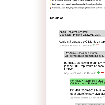
Alza nasadila dve novinky, jednu užitočnú a jednu kontroverznú
Záchrana misie na záchranu teleskopu Swift úspešne pokračuje
Microsoft v čase drahých pamätí sľubuje optimalizovať spotrebu
Diskusia:
Apple = nacizmus v praxi
Od: olaola | Pridané: 28.8.2017 10:47
Apple má opravdu své klienty za tupé s
Odpovedať
Známka: -5.1
Hodnotiť:
Re: Apple = nacizmus v praxi
Od: bernardin sa premenil na ovcu 
bohuzial, ale takymito primitiv
jesene 2016 top, verim ze zasa 
USB-C.
Odpovedať
Známka: 3.5
Hodnotiť:
Re: Apple = nacizmus v praxi
Od: Mac guru | Pridané: 28.8.
13" MBP 2009-2012 boli nez
lupat antireflexna vrstva d
Odpovedať
Známka: 5.6
Hodnotiť: