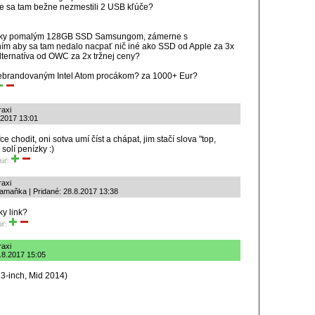
že sa tam bežne nezmestili 2 USB kľúče?
nsky pomalým 128GB SSD Samsungom, zámerne s
ím aby sa tam nedalo nacpať nič iné ako SSD od Apple za 3x
lternatíva od OWC za 2x tržnej ceny?
ebrandovaným Intel Atom procákom? za 1000+ Eur?
raxi
8.2017 13:01
e chodit, oni sotva umí číst a chápat, jim stačí slova "top,
olí penízky :)
tiť:
raxi
jamaňka | Pridané: 28.8.2017 13:38
y link?
iť:
raxi
.8.2017 15:05
3-inch, Mid 2014)