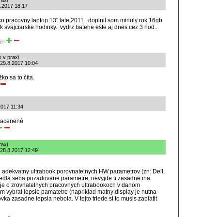
raxi
8.2017 18:17
o pracovny laptop 13" late 2011.. doplnil som minuly rok 16gb
 svajciarske hodinky.. vydrz baterie este aj dnes cez 3 hod...
iť:
 v praxi
: 29.8.2017 10:04
žko sa to číta.
.2017 11:34
nacenené
raxi
 28.8.2017 12:49
 adekvatny ultrabook porovnatelnych HW parametrov (zn: Dell,
edla seba pozadovane parametre, nevyjde ti zasadne ina
je o zrovnatelnych pracovnych ultrabookoch v danom
 vybral lepsie pamatetre (napriklad matny display je nutna
ka zasadne lepsia nebola. V tejto triede si to musis zaplatit