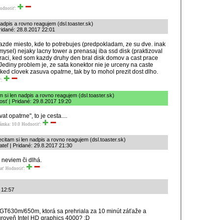
odnotiť:
nadpis a rovno reagujem (dsl.toaster.sk)
ridané: 28.8.2017 22:01
kazde miesto, kde to potrebujes (predpokladam, ze su dve. inak
ysel) nejaky lacny tower a prenasaj iba ssd disk (praktizoval
praci, ked som kazdy druhy den bral disk domov a cast prace
Jediny problem je, ze sata konektor nie je urceny na caste
ked clovek zasuva opatrne, tak by to mohol prezit dost dlho.
ť:
m si len nadpis a rovno reagujem (dsl.toaster.sk)
sť | Pridané: 29.8.2017 19:20
at opatrne", to je cesta....
ámka: 10.0
Hodnotiť:
ecitam si len nadpis a rovno reagujem (dsl.toaster.sk)
tateľ | Pridané: 29.8.2017 21:30
 neviem či dlhá.
ať
Hodnotiť:
 12:57
T630m/650m, ktorá sa prehriala za 10 minút záťaže a
úroveň Intel HD graphics 4000? :D