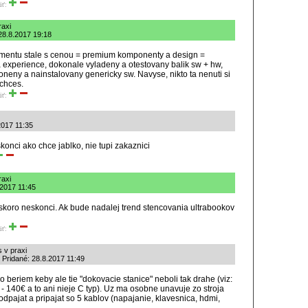
iť:
raxi
 28.8.2017 19:18
entu stale s cenou = premium komponenty a design =
a experience, dokonale vyladeny a otestovany balik sw + hw,
neny a nainstalovany genericky sw. Navyse, nikto ta nenuti si
chces.
iť:
.2017 11:35
konci ako chce jablko, nie tupi zakaznici
raxi
.2017 11:45
 skoro neskonci. Ak bude nadalej trend stencovania ultrabookov
iť:
 v praxi
 Pridané: 28.8.2017 11:49
 beriem keby ale tie "dokovacie stanice" neboli tak drahe (viz:
o - 140€ a to ani nieje C typ). Uz ma osobne unavuje zo stroja
odpajat a pripajat so 5 kablov (napajanie, klavesnica, hdmi,