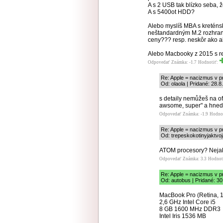
A s 2 USB tak blízko seba, 
A s 5400ot HDD?
Alebo myslíš MBA s kreté
neštandardným M.2 rozhran
ceny??? resp. neskôr ako a
Alebo Macbooky z 2015 s r
Odpovedať
Známka: -1.7
Hodnotiť:
Re: Apple = nacizmus v p
Od: olaola | Pridané: 28.
s detaily nemůžeš na ofc
awsome, super" a hned s
Odpovedať
Známka: -1.9
Hodno
Re: Apple = nacizmus v p
Od: trepeskokotinyjaktvo
ATOM procesory? Nejak
Odpovedať
Známka: 3.3
Hodnot
Re: Apple = nacizmus v p
Od: autobus | Pridané: 30
MacBook Pro (Retina, 1
2,6 GHz Intel Core i5
8 GB 1600 MHz DDR3
Intel Iris 1536 MB