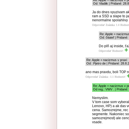
Re: Apple = nacizmus v p
Od: Vladiik | Pridané: 28.
Ja do dnes vyuzivam ak
ram a SSD a slape to jak
nenormalne spolahlivy
Odpovedať
Známka: 1.4
Hodnot
Re: Apple = nacizmus
Od: čitateľ | Pridané
Do plň aj inside, ťa
Odpovedať
Hodnotiť:
Re: Apple = nacizmus v praxi
Od: :Pjetro de | Pridané: 28.8
ano mas pravdu, boli TOP 
Odpovedať
Známka: -1.1
Hodnotiť:
Re: Apple = nacizmus v p
Od reg.: VWV . | Pridané:
Nemyslim.
V tom case som vyberal
Lenovo, HP) a ak das v
cena. Samozrejme, rec 
segmente. Nakoniec som
samozrejmost) ale cenov
vsade.