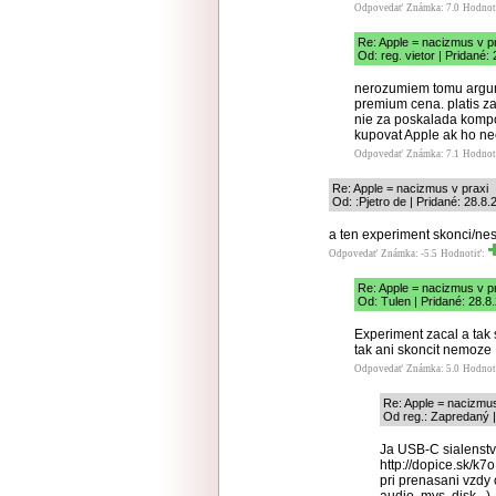
Odpovedať
Známka: 7.0
Hodnot
Re: Apple = nacizmus v p
Od: reg. vietor | Pridané:
nerozumiem tomu argum
premium cena. platis z
nie za poskalada kompo
kupovat Apple ak ho ne
Odpovedať
Známka: 7.1
Hodnot
Re: Apple = nacizmus v praxi
Od: :Pjetro de | Pridané: 28.8
a ten experiment skonci/nes
Odpovedať
Známka: -5.5
Hodnotiť:
Re: Apple = nacizmus v p
Od: Tulen | Pridané: 28.8
Experiment zacal a tak
tak ani skoncit nemoze
Odpovedať
Známka: 5.0
Hodnot
Re: Apple = nacizmus
Od reg.: Zapredaný |
Ja USB-C sialenstvo
http://dopice.sk/k7
pri prenasani vzdy 