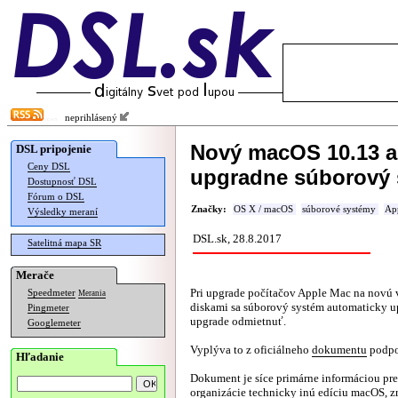
neprihlásený
Nový macOS 10.13 a
DSL pripojenie
Ceny DSL
upgradne súborový
Dostupnosť DSL
Fórum o DSL
Značky:
OS X / macOS
súborové systémy
Ap
Výsledky meraní
DSL.sk, 28.8.2017
Satelitná mapa SR
Merače
Pri upgrade počítačov Apple Mac na novú 
Speedmeter
Merania
diskami sa súborový systém automaticky u
Pingmeter
upgrade odmietnuť.
Googlemeter
Vyplýva to z oficiálneho
dokumentu
podpo
Hľadanie
Dokument je síce primárne informáciou pre
organizácie technicky inú edíciu macOS, z