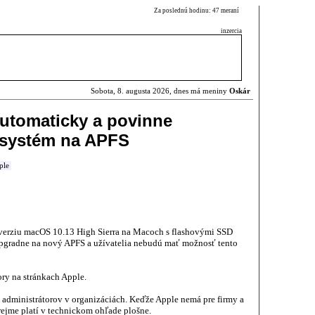
Za poslednú hodinu: 47 meraní
inzercia
Sobota, 8. augusta 2026, dnes má meniny
Oskár
utomaticky a povinne
 systém na APFS
ple
verziu macOS 10.13 High Sierra na Macoch s flashovými SSD
pgradne na nový APFS a užívatelia nebudú mať možnosť tento
ry na stránkach Apple.
 administrátorov v organizáciách. Keďže Apple nemá pre firmy a
rejme platí v technickom ohľade plošne.