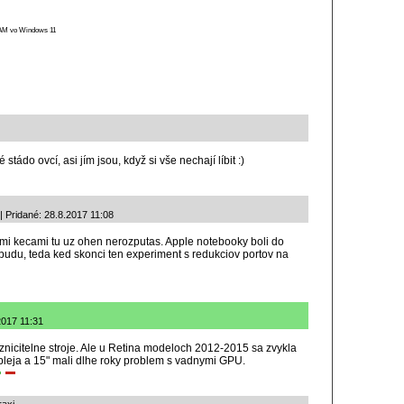
 RAM vo Windows 11
tádo ovcí, asi jím jsou, když si vše nechají líbit :)
| Pridané: 28.8.2017 11:08
nymi kecami tu uz ohen nerozputas. Apple notebooky boli do
budu, teda ked skonci ten experiment s redukciov portov na
2017 11:31
nicitelne stroje. Ale u Retina modeloch 2012-2015 sa zvykla
ispleja a 15" mali dlhe roky problem s vadnymi GPU.