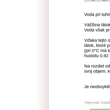
Voda pri tuhn
Väčšina látok
Voda však pr
Vďaka tejto o
látok, ktoré 
(pri 0°C má 
hustotu 0,92 
Na rozdiel o
svoj objem, 
Je neobvyklé,
Odpovedať
Známk