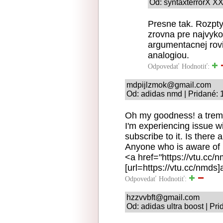
Od: syntaxterrorX XX
Presne tak. Rozpt
zrovna pre najvyk
argumentacnej rov
analogiou.
Odpovedať
Hodnotiť:
mdpijlzmok@gmail.com
Od: adidas nmd | Pridané: 
Oh my goodness! a trem
I'm experiencing issue w
subscribe to it. Is there
Anyone who is aware of 
<a href="https://vtu.cc
[url=https://vtu.cc/nmds]
Odpovedať
Hodnotiť:
hzzvvbft@gmail.com
Od: adidas ultra boost | Pr