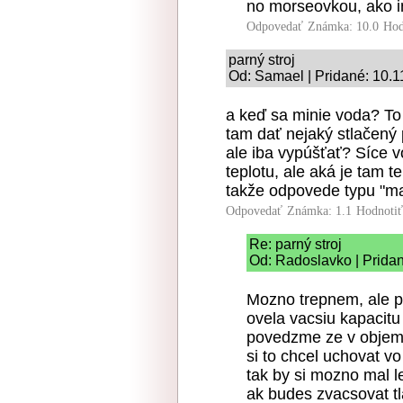
no morseovkou, ako i
Odpovedať
Známka: 10.0
Hod
parný stroj
Od: Samael | Pridané: 10.1
a keď sa minie voda? To
tam dať nejaký stlačený 
ale iba vypúšťať? Síce 
teplotu, ale aká je tam 
takže odpovede typu "mal
Odpovedať
Známka: 1.1
Hodnoti
Re: parný stroj
Od: Radoslavko | Prida
Mozno trepnem, ale 
ovela vacsiu kapacit
povedzme ze v objeme
si to chcel uchovat v
tak by si mozno mal l
ak budes zvacsovat tla