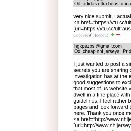
Od: adidas ultra boost unc
very nice submit, i actual
<a href="https://vtu.cc/
[url=https://vtu.cc/ultrau
Odpovedať
Hodnotiť:
hgkpezbsi@gmail.com
Od: cheap nhl jerseys | Pr
I just wanted to post a s
secrets you are sharing o
investigation has at the
good suggestions to exc
that most of us website v
dwell in a fine place wi
guidelines. I feel rathe
pages and look forward 
here. Thank you once mo
<a href="http://www.nhlj
[url=http://www.nhljersey