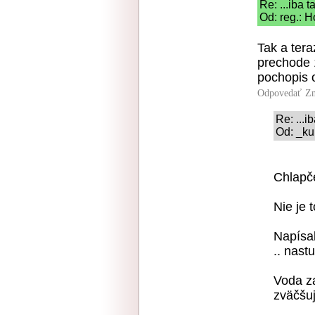
Re: ...iba tak..
Od: reg.: H
Tak a tera
prechode 
pochopis o
Odpovedať
Zn
Re: ...iba 
Od: _ku
Chlapče
Nie je 
Napísal
.. nastu
Voda za
zväčšuj