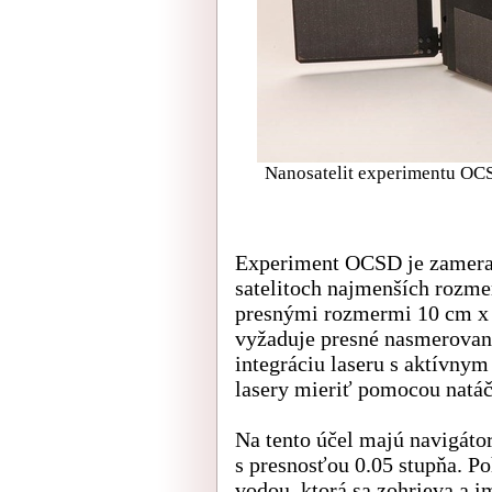
Nanosatelit experimentu OCS
Experiment OCSD je zameran
satelitoch najmenších rozme
presnými rozmermi 10 cm x
vyžaduje presné nasmerovan
integráciu laseru s aktívny
lasery mieriť pomocou natáča
Na tento účel majú navigáto
s presnosťou 0.05 stupňa. P
vodou, ktorá sa zohrieva a i