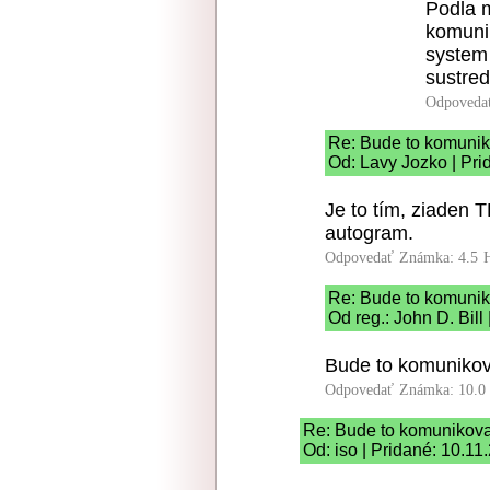
Podla m
komunik
system
sustred
Odpoveda
Re: Bude to komunik
Od: Lavy Jozko | Pri
Je to tím, ziaden 
autogram.
Odpovedať
Známka: 4.5
Re: Bude to komunik
Od reg.: John D. Bill
Bude to komunikova
Odpovedať
Známka: 10.0
Re: Bude to komunikova
Od: iso | Pridané: 10.11