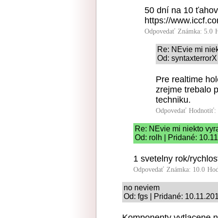
50 dní na 10 ťahov
https://www.iccf.
Odpovedať
Známka: 5.0
Re: NEvie mi niek
Od: syntaxterrorX
Pre realtime ho
zrejme trebalo 
techniku.
Odpovedať
Hodnotiť:
Re: NEvie mi niekto vyra
Od: rolh | Pridané: 10.1
1 svetelny rok/rychlos
Odpovedať
Známka: 10.0
Hod
no neviem
Od: fgs | Pridané: 10.11.20
Komponenty vytlacene na