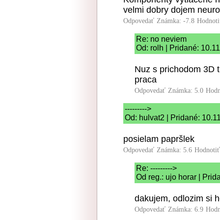
velmi dobry dojem neuro
Odpovedať
Známka: -7.8
Hodnoti
Re: no neviem
Od: rolh | Pridané: 10.1
Nuz s prichodom 3D t
praca
Odpovedať
Známka: 5.0
Hodn
--------->
Od: hulvat2 | Pridané: 10.1
posielam papršlek
Odpovedať
Známka: 5.6
Hodnoti
Re: --------->
Od reg.: ujo horar | Pri
dakujem, odlozim si h
Odpovedať
Známka: 6.9
Hodn