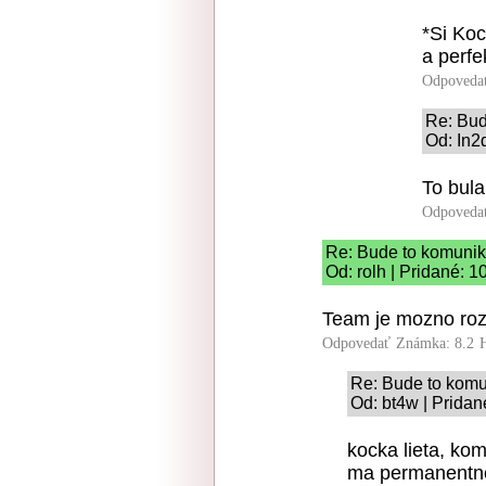
*Si Koc
a perf
Odpoveda
Re: Bud
Od: In2
To bul
Odpoveda
Re: Bude to komunik
Od: rolh | Pridané: 
Team je mozno rozp
Odpovedať
Známka: 8.2
Re: Bude to komu
Od: bt4w | Pridan
kocka lieta, kom
ma permanentne