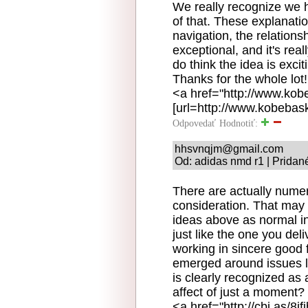
We really recognize we 
of that. These explanati
navigation, the relationsh
exceptional, and it's rea
do think the idea is excit
Thanks for the whole lot!
<a href="http://www.kob
[url=http://www.kobebask
Odpovedať
Hodnotiť:
hhsvnqjm@gmail.com
Od: adidas nmd r1 | Pridan
There are actually numero
consideration. That may b
ideas above as normal in
just like the one you del
working in sincere good f
emerged around issues li
is clearly recognized as 
affect of just a moment? 
<a href="http://cbi.as/8i