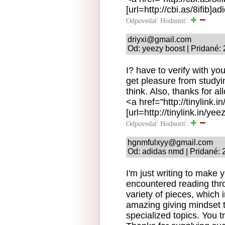
[url=http://cbi.as/8ifib]ad
Odpovedať
Hodnotiť:
driyxi@gmail.com
Od: yeezy boost | Pridané:
I? have to verify with you
get pleasure from studyi
think. Also, thanks for 
<a href="http://tinylink
[url=http://tinylink.in/ye
Odpovedať
Hodnotiť:
hgnmfulxyy@gmail.com
Od: adidas nmd | Pridané: 
I'm just writing to make 
encountered reading thro
variety of pieces, which 
amazing giving mindset t
specialized topics. You t