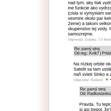
nad tym, aky tlak vydr
ine funkcie ako vydrz
(cisla si vymyslam sa
vesmire okolo par kel
Zeme) a takom velkom
skupenstvo tej vody. 
samozrejme.
Odpovedať
Známka: 5.0
Hodn
Re: parný stroj
Od reg.: Kvík? | Pri
Na nízkej orbite o
Satelit sa tam ustá
naň svieti Slnko a 
Odpovedať
Hodnotiť:
Re: parný stroj
Od: Radkoslavko2
Pravda. Tu tepl
si asi trepol, že?