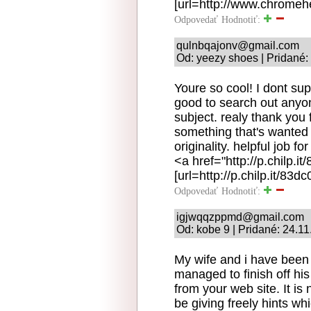
[url=http://www.chromehe
Odpovedať
Hodnotiť:
qulnbqajonv@gmail.com
Od: yeezy shoes | Pridané:
Youre so cool! I dont sup
good to search out anyo
subject. realy thank you f
something that's wanted 
originality. helpful job 
<a href="http://p.chilp.
[url=http://p.chilp.it/83d
Odpovedať
Hodnotiť:
igjwqqzppmd@gmail.com
Od: kobe 9 | Pridané: 24.1
My wife and i have be
managed to finish off hi
from your web site. It is
be giving freely hints w