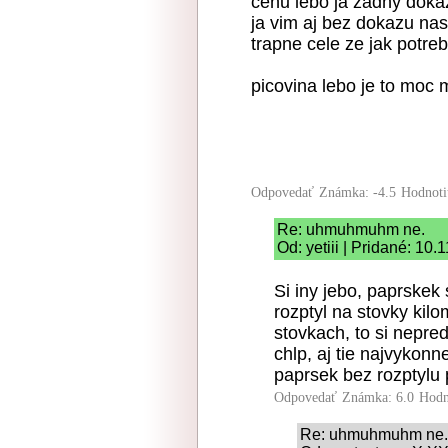
cenu lebo ja zadny doka
ja vim aj bez dokazu nas
trapne cele ze jak potreb
picovina lebo je to moc 
Odpovedať
Známka: -4.5
Hodnoti
Re: uhmuhmuhm ne.
Od: yetiii | Pridané: 10
Si iny jebo, paprskek 
rozptyl na stovky kil
stovkach, to si nepred
chlp, aj tie najvykonn
paprsek bez rozptylu 
Odpovedať
Známka: 6.0
Hodn
Re: uhmuhmuhm ne.