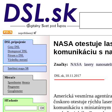
neprihlásený
NASA otestuje l
DSL pripojenie
Ceny DSL
komunikáciu s n
Dostupnosť DSL
Fórum o DSL
Výsledky meraní
Značky:
NASA
lasery
nanosateli
Satelitná mapa SR
DSL.sk, 10.11.2017
Merače
Speedmeter
Merania
Pingmeter
Googlemeter
Americká vesmírna agentú
Hľadanie
čoskoro otestuje rýchlu lase
komunikáciu s miniatúrnym 