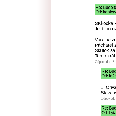
Re: Bude t
Od: konfety
SKkocka k
Jej tvorco
Verejné zd
Páchateľ 
Skutok sa 
Tento krát
Odpovedať
Zn
Re: Bud
Od: in2
... Chv
Slovens
Odpoveda
Re: Bud
Od: Lyt