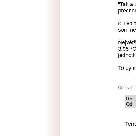
"Tak a 
prechod
K Tvojm
som ne
Největš
3,95 °C
jednotk
To by m
Odpoveda
Re: ..
Od: 
Tera