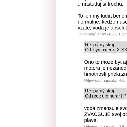
.. nastuduj si trochu.
To len my ludia beri
normalne, kedze nase 
vzate, voda je absolu
Odpovedať
Známka: 2.0
Hodn
Re: párny stroj
Od: syntaxterrorX XX
Ono to moze byt aj
motora je nezaned
hmotnosti priekazn
Odpovedať
Známka: -6.0
Re: parný stroj
Od reg.: ujo horar | 
voda zmensuje svo
ZVACSUJE svoj obj
plava.
Odpovedať
Známka: 0.9