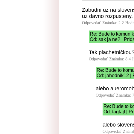
Zabudni uz na slovens
uz davno rozpusteny.
Odpovedať
Známka: 2.2
Hodn
Re: Bude to komunik
Od: sak ja ne? | Pri
Tak plachetničkou
Odpovedať
Známka: 8.4
Re: Bude to komu
Od: jahodnik12 | 
alebo aueromob
Odpovedať
Známka: 7
Re: Bude to k
Od: taglajf | 
alebo sloven
Odpovedať
Známk