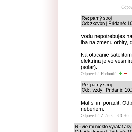
Odpov
Re: parný stroj
Od: zxcvbn | Pridané: 1
Vodu nepotrebujes na 
iba na zmenu orbity, 
Na otacanie satelitom
elektrina je vo ves
(solar).
Odpovedať
Hodnotiť:
Re: parný stroj
Od: . vzdy | Pridané: 10
Mal si im poradit. Od
neberiem.
Odpovedať
Známka: 3.3
Hodn
NEvie mi niekto vyratat aky
Od: Elektrarne | Pridané: 1