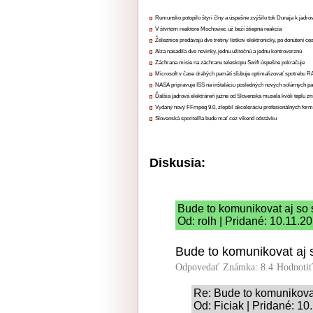
Rumunsko potopilo štyri člny a úspešne zvýšilo tok Dunaja k jadrov
V štvrtom reaktore Mochoviec už beží štiepna reakcia
Železnice predávajú dve tretiny lístkov elektronicky, po donútení ce
Alza nasadila dve novinky, jednu užitočnú a jednu kontroverznú
Záchrana misie na záchranu teleskopu Swift úspešne pokračuje
Microsoft v čase drahých pamätí sľubuje optimalizovať spotrebu
NASA pripravuje ISS na inštaláciu posledných nových solárnych p
Ďalšia jadrová elektráreň južne od Slovenska musela kvôli teplu zn
Vydaný nový FFmpeg 9.0, zlepšil akceleráciu profesionálnych form
Slovenská sporiteľňa bude mať cez víkend odstávku
Diskusia:
Bude to komunikovat aj so
Od: rolh | Pridané: 10.11.2
Bude to komunikovat aj 
Odpovedať
Známka: 8.4
Hodnoti
Re: Bude to komunikova
Od: Ficiak | Pridané: 10