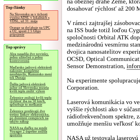
na obežnej dráhe Zeme, ktor
Top články
dosahovať rýchlosť až 200 
Na Slovensku sa v tichosti
vypína ADSL v lokalitách s
VDSL, už 31. mája
V rámci zajtrajšej zásobovac
Orange sa doťahuje na UPC
na ISS bude totiž loďou Cyg
a O2, spustí 2.5 Gbps
pripojenie
spoločnosti Orbital ATK dop
medzinárodnú vesmírnu stan
Top správy
dvojica nanosatelitov exper
Alza nasadila dve novinky,
OCSD, Optical Communicat
jednu užitočnú a jednu
kontroverznú
Sensor Demonstration,
info
Maďarsko jadrovú elektráreň
nakoniec kompletne
neodstavilo, Rumunsko mení
tok Dunaja
Na experimente spolupracuj
Ďalšia jadrová elektráreň
Corporation.
južne od Slovenska musela
kvôli teplu znížiť výkon
Železnice znižujú kvôli teplu
Laserová komunikácia vo v
rýchlosť iba na 50 km/h,
spôsobuje to meškanie
vyššie rýchlosti ako v súča
Železnice predávajú dve
tretiny lístkov elektronicky,
rádiofrekvenčnom spektre, zá
po donútení cestujúcich na
takýto nákup
umožňuje menšiu veľkosť k
NASA na diaľku na sonde
Voyager 2 úspešne znížila
spotrebu
NASA už testovala laserovú 