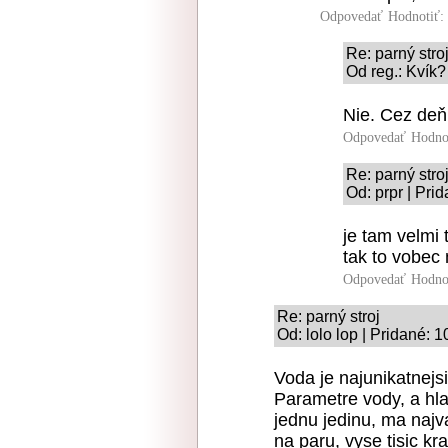
Odpovedať
Hodnotiť:
Re: parný stro
Od reg.: Kvík?
Nie. Cez deň 
Odpovedať
Hodno
Re: parný stro
Od: prpr | Pri
je tam velmi 
tak to vobec 
Odpovedať
Hodno
Re: parný stroj
Od: lolo lop | Pridané: 
Voda je najunikatnej
Parametre vody, a hla
jednu jedinu, ma najv
na paru, vyse tisic k