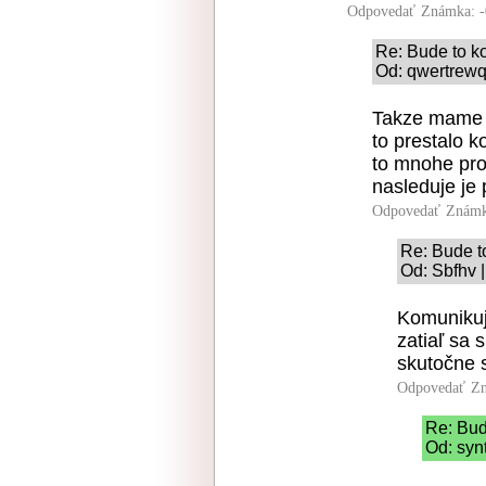
Odpovedať
Známka: -
Re: Bude to k
Od: qwertrewq
Takze mame b
to prestalo 
to mnohe pro
nasleduje je 
Odpovedať
Známk
Re: Bude t
Od: Sbfhv 
Komunikuje
zatiaľ sa 
skutočne s
Odpovedať
Zn
Re: Bud
Od: syn