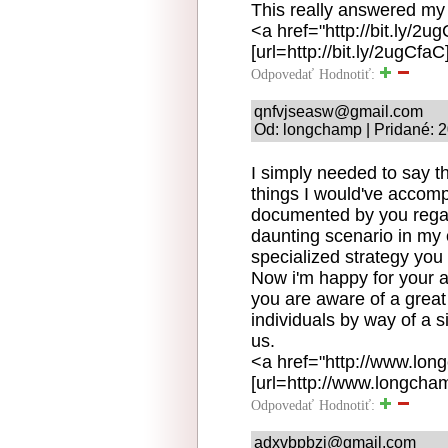
This really answered my
<a href="http://bit.ly/2u
[url=http://bit.ly/2ugCfaC
Odpovedať
Hodnotiť:
qnfvjseasw@gmail.com
Od: longchamp | Pridané: 2
I simply needed to say th
things I would've accomp
documented by you regard
daunting scenario in my 
specialized strategy you
Now i'm happy for your a
you are aware of a great 
individuals by way of a 
us.
<a href="http://www.lo
[url=http://www.longcha
Odpovedať
Hodnotiť:
adxvbpbzj@gmail.com