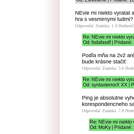
NEvie mi niekto vyratat 
hra s vesmirnymi ludmi?
Odpovedať
Známka: 1.4
Hodnoti
Re: NEvie mi niekto vyra
Od: fsdafasdf | Pridané:
Podľa mňa na 2v2 ar
bude krásne stačiť
Odpovedať
Známka: 5.6
Hodn
Re: NEvie mi niekto vyra
Od: syntaxterrorX XX | 
Ping je absolutne vyh
korespondencneho sac
Odpovedať
Známka: 7.8
Hodn
Re: NEvie mi niekto 
Od: MoKy | Pridané: