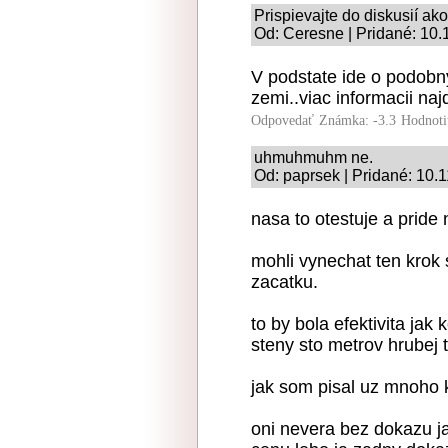
Prispievajte do diskusií ako
Od: Ceresne | Pridané: 10.
V podstate ide o podobny
zemi..viac informacii najd
Odpovedať
Známka: -3.3
Hodnoti
uhmuhmuhm ne.
Od: paprsek | Pridané: 10.
nasa to otestuje a pride 
mohli vynechat ten krok 
zacatku.
to by bola efektivita jak
steny sto metrov hrubej t
jak som pisal uz mnoho k
oni nevera bez dokazu j