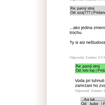
Re: parný stroj
Od: ozaj??? | Pridan
...ako jedina zmens
trochu.
Ty si asi neštudova
Odpovedať
Známka: 0.9
Re: parný stroj
Od: lolo lop | Pr
Voda pri tuhnut
zamrzani ho zvac
Odpovedať
Známka: 6
...iba tak............
Od: _kubo_ | 