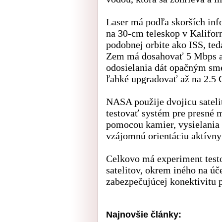
Laser má podľa skorších inf
na 30-cm teleskop v Kaliforn
podobnej orbite ako ISS, ted
Zem má dosahovať 5 Mbps a
odosielania dát opačným s
ľahké upgradovať až na 2.5 G
NASA použije dvojicu satel
testovať systém pre presné m
pomocou kamier, vysielania 
vzájomnú orientáciu aktív
Celkovo má experiment testo
satelitov, okrem iného na úč
zabezpečujúcej konektivitu pr
Najnovšie články: