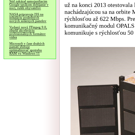
Súd zakázal samojazdiacim
už na konci 2013 otestoval
Google taxíkom dobíjanie v
noci, rušili obyvateľov
nachádzajúcou sa na orbite M
NASA pripravuje ISS na
rýchlosťou až 622 Mbps. Pre
inštaláciu posledných
nových solárnych panelov
komunikačný modul OPALS a
Vydaný nový FFmpeg 9.0,
zlepšil akceleráciu
komunikuje s rýchlosťou 50
profesionálnych formátov
videa
Microsoft v čase drahých
pamätí sľubuje
optimalizovať spotrebu
RAM vo Windows 11