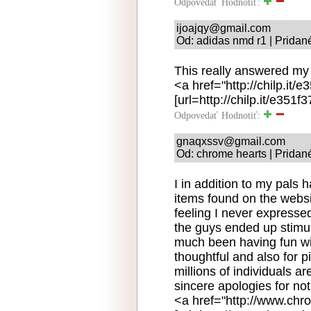
Odpovedať
Hodnotiť:
ijoajqy@gmail.com
Od: adidas nmd r1 | Pridan
This really answered my
<a href="http://chilp.it
[url=http://chilp.it/e351f
Odpovedať
Hodnotiť:
gnaqxssv@gmail.com
Od: chrome hearts | Pridan
I in addition to my pals 
items found on the websi
feeling I never expressed
the guys ended up stimu
much been having fun wit
thoughtful and also for p
millions of individuals a
sincere apologies for not
<a href="http://www.chr