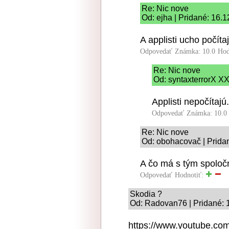
Re: Nic nove
Od: ejha | Pridané: 16.
A applisti ucho počíta
Odpovedať
Známka: 10.0
Hod
Re: Nic nove
Od: syntaxterrorX XX
Applisti nepočítajú.
Odpovedať
Známka: 10.0
Re: Nic nove
Od: obohacovač | Prida
A čo má s tým spoločn
Odpovedať
Hodnotiť:
Skodia ?
Od: Radovan76 | Pridané: 
https://www.youtube.c