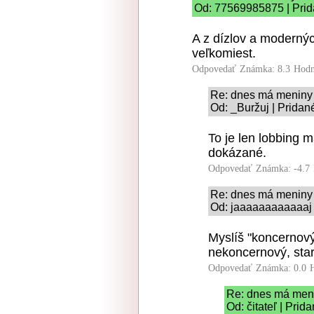
Od: 77569985875 | Prid
A z dízlov a moderný
veľkomiest.
Odpovedať
Známka: 8.3
Hodn
Re: dnes má meniny
Od: _Buržuj | Pridan
To je len lobbing m
dokázané.
Odpovedať
Známka: -4.7
Re: dnes má meniny
Od: jaaaaaaaaaaaaj 
Myslíš "koncernový
nekoncernový, star
Odpovedať
Známka: 0.0
Re: dnes má meni
Od: čitateľ | Pri