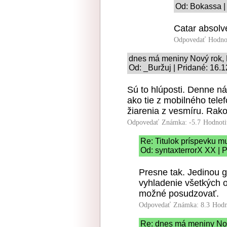
Od: Bokassa |
Catar absolv
Odpovedať
Hodno
dnes má meniny Nový rok,
Od: _Buržuj | Pridané: 16.
Sú to hlúposti. Denne ná
ako tie z mobilného tele
žiarenia z vesmíru. Rako
Odpovedať
Známka: -5.7
Hodnoti
Re: Titulok príspevku m
Od: syntaxterrorX XX | 
Presne tak. Jedinou 
vyhladenie všetkých o
možné posudzovať.
Odpovedať
Známka: 8.3
Hodn
Re: dnes má meniny No