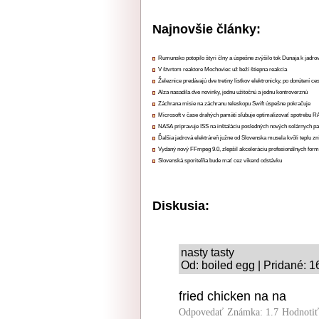
Najnovšie články:
Rumunsko potopilo štyri člny a úspešne zvýšilo tok Dunaja k jadrov
V štvrtom reaktore Mochoviec už beží štiepna reakcia
Železnice predávajú dve tretiny lístkov elektronicky, po donútení ce
Alza nasadila dve novinky, jednu užitočnú a jednu kontroverznú
Záchrana misie na záchranu teleskopu Swift úspešne pokračuje
Microsoft v čase drahých pamätí sľubuje optimalizovať spotrebu
NASA pripravuje ISS na inštaláciu posledných nových solárnych p
Ďalšia jadrová elektráreň južne od Slovenska musela kvôli teplu zn
Vydaný nový FFmpeg 9.0, zlepšil akceleráciu profesionálnych form
Slovenská sporiteľňa bude mať cez víkend odstávku
Diskusia:
nasty tasty
Od: boiled egg | Pridané: 
fried chicken na na
Odpovedať
Známka: 1.7
Hodnoti