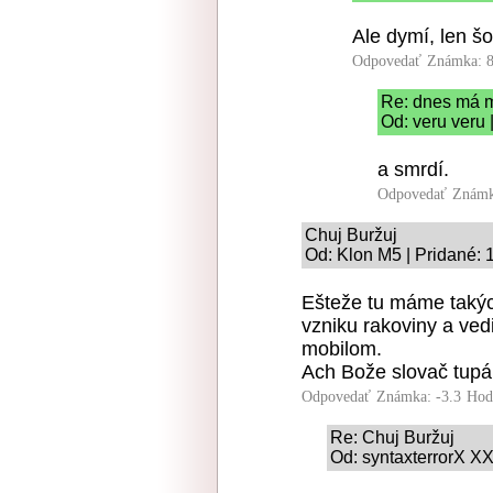
Ale dymí, len šo
Odpovedať
Známka: 8
Re: dnes má m
Od: veru veru 
a smrdí.
Odpovedať
Známk
Chuj Buržuj
Od: Klon M5 | Pridané: 
Ešteže tu máme takých
vzniku rakoviny a vedia
mobilom.
Ach Bože slovač tupá.
Odpovedať
Známka: -3.3
Hod
Re: Chuj Buržuj
Od: syntaxterrorX XX