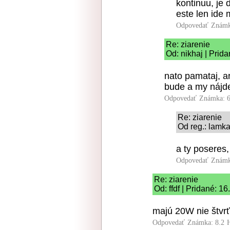
kontinuu, je 
este len ide m
Odpovedať
Známk
Re: ziarenie
Od: nikhaj | Prid
nato pamataj, ar
bude a my nájd
Odpovedať
Známka: 6
Re: ziarenie
Od reg.: lamka
a ty poseres,
Odpovedať
Známk
Re: ziarenie
Od: ffdf | Pridané: 1
majú 20W nie štvrť
Odpovedať
Známka: 8.2