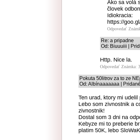
Ako sa volá 
človek odborn
Idiokracia:
https://goo.
Odpovedať
Známk
Re: a pripadne
Od: Biuuuiii | Pr
Http. Nice la.
Odpovedať
Známka: 3
Pokuta 50litrov za to ze N
Od: Albínaaaaaaa | Pridané
Ten urad, ktory mi udeli
Lebo som zivnostnik a co
zivnostnik!
Dostal som 3 dni na odpo
Kebyze mi to preberie br
platim 50K, lebo SloWaK