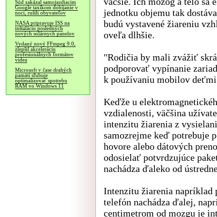
väčšie. Ich mozog a telo sa 
Súd zakázal samojazdiacim
Google taxíkom dobíjanie v
jednotku objemu tak dostáva
noci, rušili obyvateľov
budú vystavené žiareniu vz
NASA pripravuje ISS na
inštaláciu posledných
oveľa dlhšie.
nových solárnych panelov
Vydaný nový FFmpeg 9.0,
zlepšil akceleráciu
profesionálnych formátov
"Rodičia by mali zvážiť skrá
videa
podporovať vypínanie zariad
Microsoft v čase drahých
pamätí sľubuje
k používaniu mobilov deťmi
optimalizovať spotrebu
RAM vo Windows 11
Keďže u elektromagnetického
vzdialenosti, väčšina užívat
intenzitu žiarenia z vysielan
samozrejme keď potrebuje po
hovore alebo dátových prenos
odosielať potvrdzujúce paket
nachádza ďaleko od ústredne,
Intenzitu žiarenia napríklad
telefón nachádza ďalej, napr
centimetrom od mozgu je inte