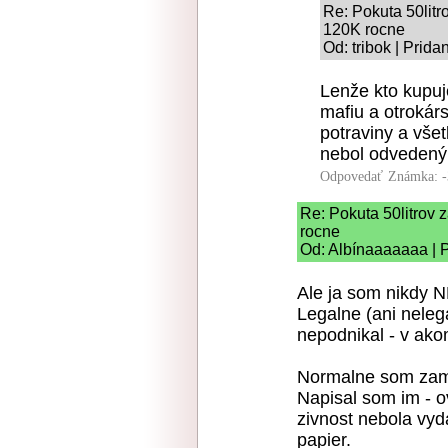
Re: Pokuta 50litr
120K rocne
Od: tribok | Prid
Lenže kto kupuj
mafiu a otrokár
potraviny a vše
nebol odvedený 
Odpovedať
Známka: -
Re: Pokuta 50litrov 
rocne
Od: Albínaaaaaaa | 
Ale ja som nikdy N
Legalne (ani neleg
nepodnikal - v ak
Normalne som zam
Napisal som im - o
zivnost nebola vyd
papier.