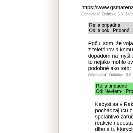
https://www.gsmare
Odpovedať
Známka: 3.3
Hodn
Re: a pripadne
Od: tribok | Pridané
Počul som, že voja
z telefónov a komu
dopadom na myšlie
to nejako mohlo ov
podobné ako toto: 
Odpovedať
Známka: -6.0
Re: a pripadne
Od: Neviem- | Pr
Kedysi sa v Rak
pochádzajúcu z 
spoľahlivo zaruč
reakcie nedosta
dlho a tí, ktor