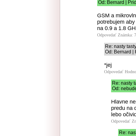
Od: Bernard | Pri
GSM a mikrovlnk
potrebujem aby 
na 0.9 a 1.8 GH
Odpovedať
Známka: 7
Re: nasty tast
Od: Bernard |
*jej
Odpovedať
Hodno
Re: nasty t
Od: nebude
Hlavne nez
predu na d
lebo očivi
Odpovedať
Zn
Re: nast