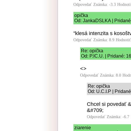
Odpovedať
Známka: -3.3
Hodnoti
opička
Od: JankaDSLKA | Pridané:
"klesá intenzita s kosoš
Odpovedať
Známka: 8.9
Hodnoti
Re: opička
Od: P.IC.U. | Pridané: 
<>
Odpovedať
Známka: 8.0
Hodn
Re: opička
Od: U.C.I.P | Pridan
Chcel si povedať 
&#709;
Odpovedať
Známka: -6.7
ziarenie