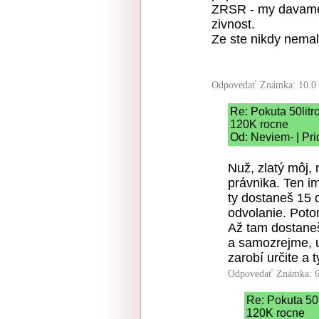
ZRSR - my davame 
zivnost.
Ze ste nikdy nemal
Odpovedať
Známka: 10.0
Re: Pokuta 50litr
120K rocne
Od: Neviem- | Pr
Nuž, zlatý môj,
právnika. Ten i
ty dostaneš 15 
odvolanie. Poto
Až tam dostaneš
a samozrejme, up
zarobí určite a 
Odpovedať
Známka: 6
Re: Pokuta 50l
120K rocne