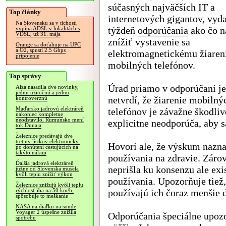
súčasných najväčších IT a
Top články
internetových gigantov, vyda
Na Slovensku sa v tichosti
týždeň
odporúčania
ako čo n
vypína ADSL v lokalitách s
VDSL, už 31. mája
znížiť vystavenie sa
Orange sa doťahuje na UPC
a O2, spustí 2.5 Gbps
elektromagnetickému žiaren
pripojenie
mobilných telefónov.
Top správy
Úrad priamo v odporúčaní j
Alza nasadila dve novinky,
jednu užitočnú a jednu
netvrdí, že žiarenie mobilný
kontroverznú
Maďarsko jadrovú elektráreň
telefónov je závažne škodliv
nakoniec kompletne
neodstavilo, Rumunsko mení
explicitne neodporúča, aby s
tok Dunaja
Železnice predávajú dve
tretiny lístkov elektronicky,
Hovorí ale, že výskum nazn
po donútení cestujúcich na
takýto nákup
používania na zdravie. Zárov
Ďalšia jadrová elektráreň
neprišla ku konsenzu ale exi
južne od Slovenska musela
kvôli teplu znížiť výkon
používania. Upozorňuje tiež,
Železnice znižujú kvôli teplu
používajú ich čoraz menšie d
rýchlosť iba na 50 km/h,
spôsobuje to meškanie
NASA na diaľku na sonde
Voyager 2 úspešne znížila
Odporúčania špeciálne upozo
spotrebu