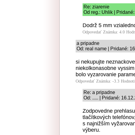
Re: ziarenie
Od reg.: Uhlik | Pridané
Dodrž 5 mm vzialednos
Odpovedať
Známka: 4.0
Hodn
a pripadne
Od: real name | Pridané: 1
si nekupujte neznackov
niekolkonasobne vyssim 
bolo vyzarovanie param
Odpovedať
Známka: -3.3
Hodnoti
Re: a pripadne
Od: ..... | Pridané: 16.1
Zodpovedne prehlasuj
tlačítkových telefónov
s najnižším vyžarovan
výberu.