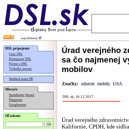
neprihlásený
Úrad verejného z
DSL pripojenie
Ceny DSL
sa čo najmenej v
Dostupnosť DSL
Fórum o DSL
mobilov
Výsledky meraní
Satelitná mapa SR
Značky:
zdravie
mobily
USA
Merače
Speedmeter
Merania
DSL.sk, 16.12.2017
Pingmeter
Googlemeter
Hľadanie
Úrad verejného zdravotníctv
Kalifornie, CPDH, kde sídlia