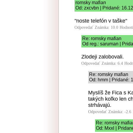
romsky mafian
Od: zxcvbn | Pridané: 16.1
"noste telefón v taške"
Odpovedať
Známka: 10.0
Hodnot
Re: romsky mafian
Od reg.: saruman | Prid
Zlodeji zalobovali.
Odpovedať
Známka: 6.4
Hodn
Re: romsky mafian
Od: hmm | Pridané: 
Myslíš že Fica s K
takých koľko len c
strhávajú.
Odpovedať
Známka: -2.6
Re: romsky mafia
Od: Mxxl | Pridan