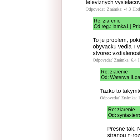
televiznych vysielacov
Odpovedať
Známka: -4.3
Hod
Re: ziarenie
Od reg.: lamka1 | Pr
To je problem, pok
obyvacku vedla TV
stvorec vzdialenosti
Odpovedať
Známka: 6.4
Re: ziarenie
Od: WaterwallLoa
Tazko to takymt
Odpovedať
Známka: 1
Re: ziarenie
Od: syntaxterr
Presne tak. 
stranou n-ro