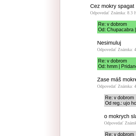
Cez mokry spagat
Odpovedať
Známka: 8.3
Re: v dobrom
Od: Chupacabra |
Nesimuluj
Odpovedať
Známka: 4
Re: v dobrom
Od: hmm | Pridan
Zase máš mokré
Odpovedať
Známka: 4
Re: v dobrom
Od reg.: ujo h
o mokrych sl
Odpovedať
Známk
Re: v dobrom