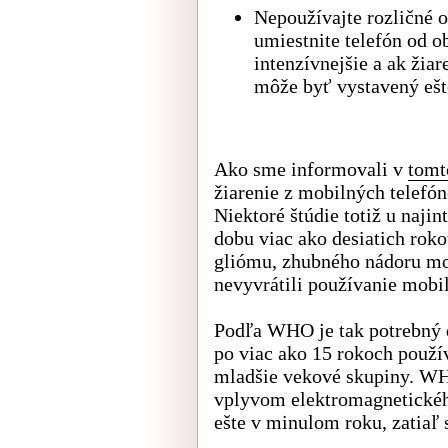
Nepoužívajte rozličné o
umiestnite telefón od o
intenzívnejšie a ak žia
môže byť vystavený ešt
Ako sme informovali v
tomt
žiarenie z mobilných telefón
Niektoré štúdie totiž u naji
dobu viac ako desiatich roko
gliómu, zhubného nádoru moz
nevyvrátili používanie mobil
Podľa WHO je tak potrebný 
po viac ako 15 rokoch použí
mladšie vekové skupiny. WH
vplyvom elektromagnetické
ešte v minulom roku, zatiaľ 