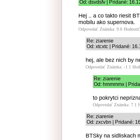
Od: dsvdsfv | Pridané: 16.
Hej .. a co takto riesit B
mobilu ako supernova.
Odpovedať
Známka: 9.0
Hodnoti
Re: ziarenie
Od: xtcxtc | Pridané: 16
hej, ale bez nich by n
Odpovedať
Známka: -1.1
Hod
Re: ziarenie
Od: hmmmmx | Prida
to pokrytci neprizn
Odpovedať
Známka: 7.1
Re: ziarenie
Od: zxcvbn | Pridané: 1
BTSky na sidliskach m