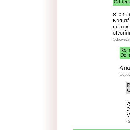
Od: tee
Sila fu
Keď dá
mikrovl
otvorím
Odpoveda
Re: 
Od: 
A na
Odpov
R
O
v
C
M
O