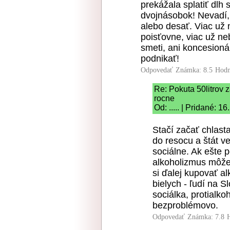
prekážala splatiť dlh
dvojnásobok! Nevadí, 
alebo desať. Viac už 
poisťovne, viac už ne
smeti, ani koncesion
podnikať!
Odpovedať
Známka: 8.5
Hodn
Re: Pokuta 50litrov 
rocne
Od: ..... | Pridané: 
Stačí začať chlast
do resocu a štát ve
sociálne. Ak ešte 
alkoholizmus môže 
si ďalej kupovať a
bielych - ľudí na S
sociálka, protialko
bezproblémovo.
Odpovedať
Známka: 7.8