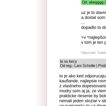
Od: abegggg |
uz je to davn
a dostal som
...
dopadlo to d
>v *najlepšo
v tom je ten 
Odpovedať
Známk
to su kecy
Od reg.: Lars Schotte | Pri
to je ako ked odporucaj
kauflande, najlepsie rov
z vlastneho dopestovania
mudry som aj ja, ze viem,
prakticke riesenie by bol
nemali jeden stoziar v 
vo svajcarsku to uz davn