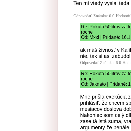
Ten mi vtedy vyslal ted
Odpovedať
Známka: 0.0
Hodnoti
Re: Pokuta 50litrov za 
rocne
Od: Mxxl | Pridané: 16.
ak máš živnosť v Kalifo
nie, tak si asi zabudo
Odpovedať
Známka: 6.0
Hodn
Re: Pokuta 50litrov za 
rocne
Od: Jaknato | Pridané: 
Mne prišla exekúcia 
prihlásiť, že chcem s
mesiacov doslova dobí
Nakoniec som celý dlh 
zase tá istá suma, v
argumenty že penále v