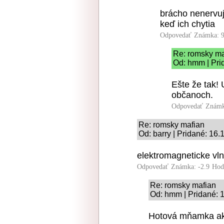
brácho nenervuj 
keď ich chytia
Odpovedať
Známka: 9
Re: romsky ma
Od: hmm | Pri
Ešte že tak! 
občanoch.
Odpovedať
Známk
Re: romsky mafian
Od: barry | Pridané: 16
elektromagneticke vln
Odpovedať
Známka: -2.9
Hod
Re: romsky mafian
Od: hmm | Pridané: 
Hotová mňamka a