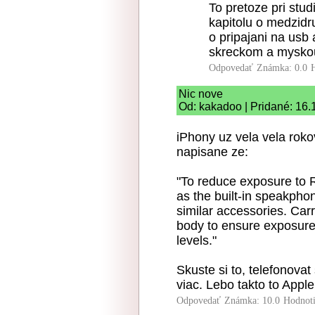
To pretoze pri stud
kapitolu o medzidr
o pripajani na usb
skreckom a mysko
Odpovedať
Známka: 0.0
Nic nove
Od: kakadoo | Pridané: 16.
iPhony uz vela vela rok
napisane ze:
"To reduce exposure to 
as the built-in speakpho
similar accessories. Car
body to ensure exposure 
levels."
Skuste si to, telefonov
viac. Lebo takto to Apple 
Odpovedať
Známka: 10.0
Hodnot