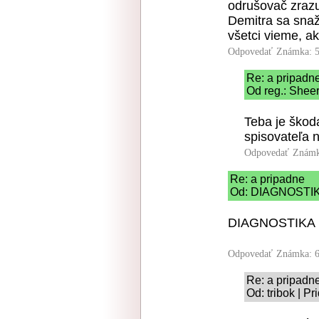
odrušovač zrazu
Demitra sa snaži
všetci vieme, a
Odpovedať
Známka: 5
Re: a pripadn
Od reg.: Sheer
Teba je škod
spisovateľa 
Odpovedať
Známk
Re: a pripadne
Od: DIAGNOSTIKA
DIAGNOSTIKA
Odpovedať
Známka: 6
Re: a pripadn
Od: tribok | P