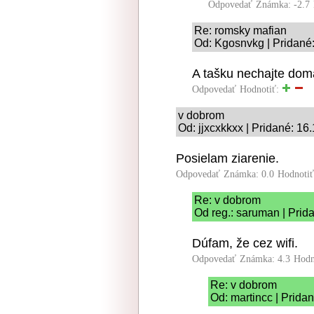
Odpovedať
Známka: -2.7
Re: romsky mafian
Od: Kgosnvkg | Pridané
A tašku nechajte dom
Odpovedať
Hodnotiť:
v dobrom
Od: jjxcxkkxx | Pridané: 16
Posielam ziarenie.
Odpovedať
Známka: 0.0
Hodnoti
Re: v dobrom
Od reg.: saruman | Prid
Dúfam, že cez wifi.
Odpovedať
Známka: 4.3
Hodn
Re: v dobrom
Od: martincc | Prida