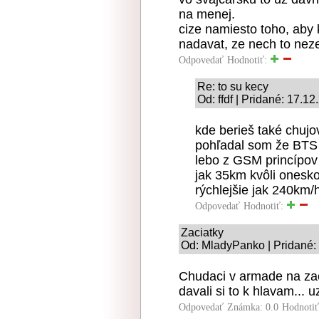
na menej.
cize namiesto toho, aby 
nadavat, ze nech to neze
Odpovedať
Hodnotiť:
Re: to su kecy
Od: ffdf | Pridané: 17.1
kde berieš také chujo
pohľadal som že BTS 
lebo z GSM princípov
jak 35km kvôli onesko
rýchlejšie jak 240km/
Odpovedať
Hodnotiť:
Zaciatky
Od: MladyPanko | Pridané:
Chudaci v armade na zaci
davali si to k hlavam... 
Odpovedať
Známka: 0.0
Hodnoti