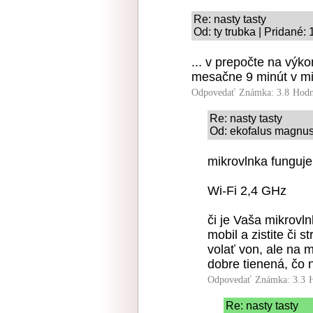
Re: nasty tasty
Od: ty trubka | Pridané:
... v prepočte na výkon
mesačne 9 minút v mi
Odpovedať
Známka: 3.8
Hodn
Re: nasty tasty
Od: ekofalus magnus
mikrovlnka funguj
Wi-Fi 2,4 GHz
či je Vaša mikrovln
mobil a zistite či s
volať von, ale na m
dobre tienená, čo n
Odpovedať
Známka: 3.3
Re: nasty tasty