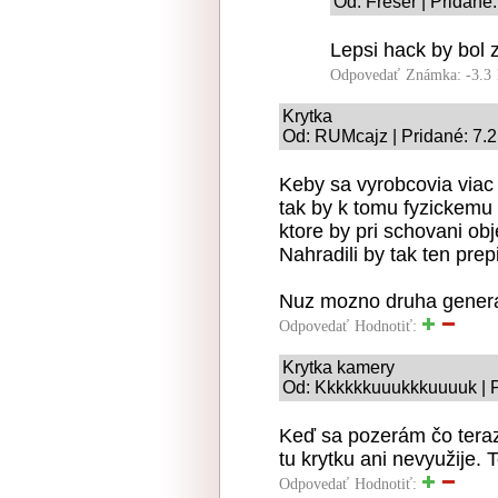
Od: Freser | Pridané
Lepsi hack by bol 
Odpovedať
Známka: -3.3
Krytka
Od: RUMcajz | Pridané: 7.
Keby sa vyrobcovia viac 
tak by k tomu fyzickemu p
ktore by pri schovani obj
Nahradili by tak ten pre
Nuz mozno druha generac
Odpovedať
Hodnotiť:
Krytka kamery
Od: Kkkkkkuuukkkuuuuk | P
Keď sa pozerám čo teraz 
tu krytku ani nevyužije. 
Odpovedať
Hodnotiť: