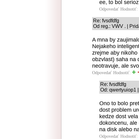
ee, to bol serio
Odpovedať
Hodnotiť:
Re: fvsdfdfg
Od reg.: VWV . | Pri
A mna by zaujimal
Nejakeho inteligen
zrejme aby nikoho
obzvlast) saha na 
neotravuje, ale svoj
Odpovedať
Hodnotiť:
Re: fvsdfdfg
Od: qwertyuiop1 |
Ono to bolo pre
dost problem urci
kedze dost vela 
dokoncenu, ale 
na disk alebo n
Odpovedať
Hodnotiť: