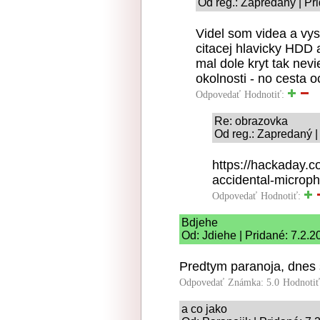
Od reg.: Zapredaný | Pr
Videl som videa a vy
citacej hlavicky HDD 
mal dole kryt tak nev
okolnosti - no cesta o
Odpovedať
Hodnotiť:
Re: obrazovka
Od reg.: Zapredaný |
https://hackaday.c
accidental-microp
Odpovedať
Hodnotiť:
Bdjehe
Od: Jdiehe | Pridané: 7.2.
Predtym paranoja, dnes 
Odpovedať
Známka: 5.0
Hodnoti
a co jako