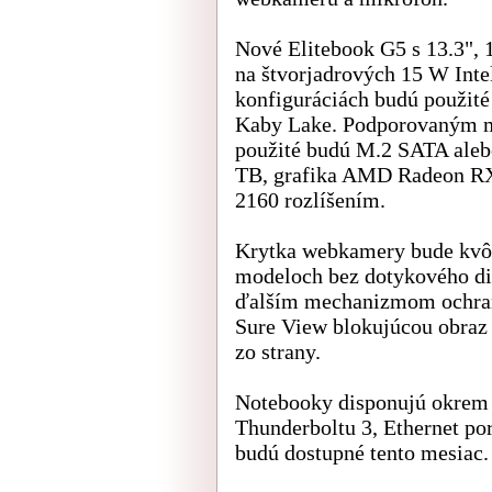
Nové Elitebook G5 s 13.3", 1
na štvorjadrových 15 W Inte
konfiguráciách budú použité
Kaby Lake. Podporovaným m
použité budú M.2 SATA ale
TB, grafika AMD Radeon RX5
2160 rozlíšením.
Krytka webkamery bude kvôl
modeloch bez dotykového dis
ďalším mechanizmom ochrany
Sure View blokujúcou obraz
zo strany.
Notebooky disponujú okrem
Thunderboltu 3, Ethernet p
budú dostupné tento mesiac.