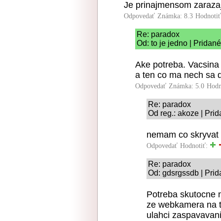
Je prinajmensom zarazaj
Odpovedať
Známka: 8.3
Hodnoti
Re: paradox
Od: to je jedno | Pridan
Ake potreba. Vacsina
a ten co ma nech sa 
Odpovedať
Známka: 5.0
Hodn
Re: paradox
Od reg.: akoze | Pri
nemam co skryvat a
Odpovedať
Hodnotiť:
Re: paradox
Od: gdsrgssdb | Prid
Potreba skutocne n
ze webkamera na tv
ulahci zaspavavanie