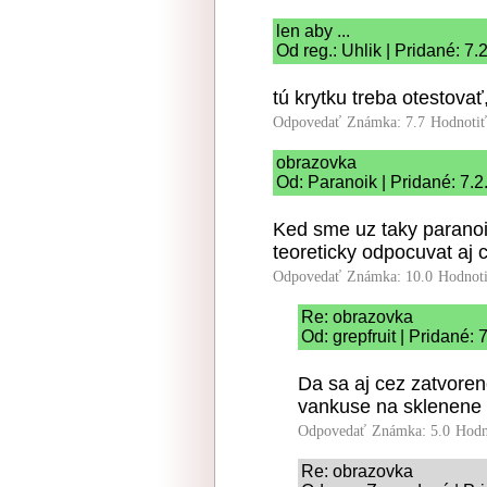
len aby ...
Od reg.: Uhlik | Pridané: 7
tú krytku treba otestovať,
Odpovedať
Známka: 7.7
Hodnoti
obrazovka
Od: Paranoik | Pridané: 7.
Ked sme uz taky paranoi
teoreticky odpocuvat aj
Odpovedať
Známka: 10.0
Hodnot
Re: obrazovka
Od: grepfruit | Pridané:
Da sa aj cez zatvoren
vankuse na sklenene p
Odpovedať
Známka: 5.0
Hodn
Re: obrazovka