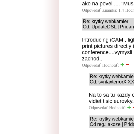
ako na povel .... "Musk
Odpovedať
Známka: 1.4
Hodn
Re: krytky webkamier
Od: UpdateDSL | Pridan
Introducing iCAM , ligh
print pictures directly
conference....vymysli
zachod..
Odpovedať
Hodnotiť:
Re: krytky webkamie
Od: syntaxterrorX XX
Na to sa tu kazdy 
vidiet tisic eurovky.
Odpovedať
Hodnotiť:
Re: krytky webkamie
Od reg.: akoze | Pri