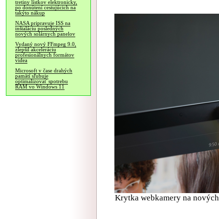
tretiny lístkov elektronicky,
po donútení cestujúcich na
takýto nákup
NASA pripravuje ISS na
inštaláciu posledných
nových solárnych panelov
Vydaný nový FFmpeg 9.0,
zlepšil akceleráciu
profesionálnych formátov
videa
Microsoft v čase drahých
pamätí sľubuje
optimalizovať spotrebu
RAM vo Windows 11
Krytka webkamery na nových H