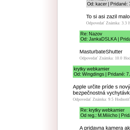
Od: kacer | Pridané:
To si asi zazil ma
Odpovedať
Známka: 3.3
Re: Nazov
Od: JankaDSLKA | Prida
MasturbateShutter
Odpovedať
Známka: 10.0
Hod
krytky webkamier
Od: Wingdings | Pridané: 7
Apple určite príde s n
bezpečnostná vychytáv
Odpovedať
Známka: 9.5
Hodnoti
Re: krytky webkamier
Od reg.: M.Miiicho | Pri
A pridavna kamera ak