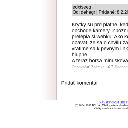
edxtseeg
Od: dehegr | Pridané: 8.2.
Krytky su prd platne, ke
obchode kamery. Zboznuj
prelepia si webku. Ako 
obavat, ze sa o chvilu z
vratime sa k pevnym lin
hlupne...
A teraz horsa minuskovat 
Odpovedať
Známka: -6.7
Hodnoti
Pridať komentár
NÁVŠTEVNOSŤ
|
INZE
(C) 2004, 2005 DSL.sk | Všetky práva vyhradené
Všetky uvedené informácie sú b