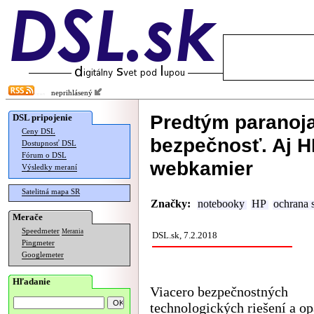
neprihlásený
Predtým paranoja
DSL pripojenie
Ceny DSL
bezpečnosť. Aj H
Dostupnosť DSL
Fórum o DSL
webkamier
Výsledky meraní
Satelitná mapa SR
Značky:
notebooky
HP
ochrana 
Merače
Speedmeter
Merania
DSL.sk, 7.2.2018
Pingmeter
Googlemeter
Hľadanie
Viacero bezpečnostných
technologických riešení a op