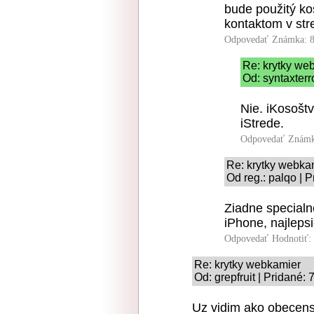
bude použitý ko
kontaktom v str
Odpovedať
Známka: 8
Re: krytky we
Od: syntaxterr
Nie. iKosošt
iStrede.
Odpovedať
Známk
Re: krytky webka
Od reg.: palqo | 
Ziadne special
iPhone, najlepsi
Odpovedať
Hodnotiť:
Re: krytky webkamier
Od: grepfruit | Pridané:
Uz vidim ako obecenst