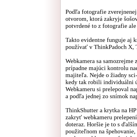
Podľa fotografie zverejnene
otvorom, ktorá zakryje šošo
potvrdené to z fotografie ale
Takto evidentne funguje aj 
používať v ThinkPadoch X, 
Webkamera sa samozrejme za
prípadne majúci kontrolu n
majiteľa. Nejde o žiadny sci
kedy tak robili individuálni 
Webkameru si prelepoval nap
a podľa jednej zo snímok na
ThinkShutter a krytka na H
zakryť webkameru prelepení
doteraz. Horšie je to s ďal
použiteľnom na špehovanie, m