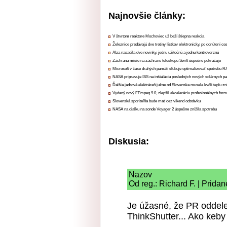
Najnovšie články:
V štvrtom reaktore Mochoviec už beží štiepna reakcia
Železnice predávajú dve tretiny lístkov elektronicky, po donútení ce
Alza nasadila dve novinky, jednu užitočnú a jednu kontroverznú
Záchrana misie na záchranu teleskopu Swift úspešne pokračuje
Microsoft v čase drahých pamätí sľubuje optimalizovať spotrebu
NASA pripravuje ISS na inštaláciu posledných nových solárnych p
Ďalšia jadrová elektráreň južne od Slovenska musela kvôli teplu zn
Vydaný nový FFmpeg 9.0, zlepšil akceleráciu profesionálnych form
Slovenská sporiteľňa bude mať cez víkend odstávku
NASA na diaľku na sonde Voyager 2 úspešne znížila spotrebu
Diskusia:
Nazov
Od reg.: Richard F. | Prida
Je úžasné, že PR oddele
ThinkShutter... Ako keb