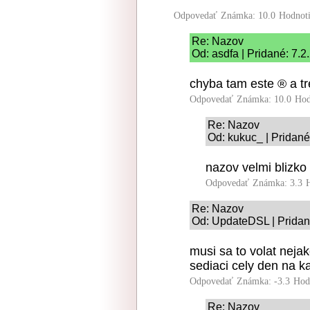
Odpovedať
Známka: 10.0
Hodnot
Re: Nazov
Od: asdfa | Pridané: 7.
chyba tam este ® a tre
Odpovedať
Známka: 10.0
Hod
Re: Nazov
Od: kukuc_ | Pridané
nazov velmi blizko
Odpovedať
Známka: 3.3
Re: Nazov
Od: UpdateDSL | Pridan
musi sa to volat nej
sediaci cely den na ka
Odpovedať
Známka: -3.3
Hod
Re: Nazov