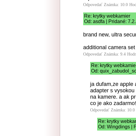
Odpovedať
Známka: 10.0
Hod
Re: krytky webkamier
Od: asdfa | Pridané: 7.
brand new, ultra sec
additional camera se
Odpovedať
Známka: 9.4
Hodn
Re: krytky webkamie
Od: quix_zabudol_so
ja dufam,ze apple 
adapter s vysokou
na kamere. a ak pr
co je ako zadarmo
Odpovedať
Známka: 10.0
Re: krytky webka
Od: Wingdings | P