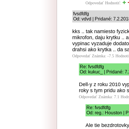
Odpovedať
Hodnotiť:
fvsdfdfg
Od: vdvd | Pridané: 7.2.201
kks .. tak namiesto fyzi
mikrofon, daju krytku .. 
vypinac vyzaduje dodato
drahsi ako krytka .. da s
Odpovedať
Známka: -7.5
Hodnoti
Re: fvsdfdfg
Od: kukuc_ | Pridané: 7
Dell-y z roku 2010 vy
roky s tym pridu ako 
Odpovedať
Známka: 7.1
Hodn
Re: fvsdfdfg
Od: reg.: Houston | 
Ale tie bezdrotovky