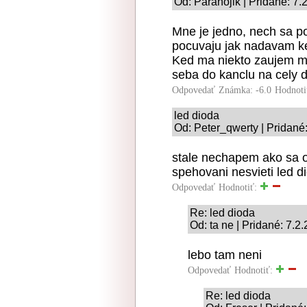
Od: Paranojik | Pridané: 7.
Mne je jedno, nech sa po
pocuvaju jak nadavam ke
Ked ma niekto zaujem ma
seba do kanclu na cely 
Odpovedať
Známka: -6.0
Hodnoti
led dioda
Od: Peter_qwerty | Pridané
stale nechapem ako sa o
spehovani nesvieti led di
Odpovedať
Hodnotiť:
Re: led dioda
Od: ta ne | Pridané: 7.2
lebo tam neni
Odpovedať
Hodnotiť:
Re: led dioda