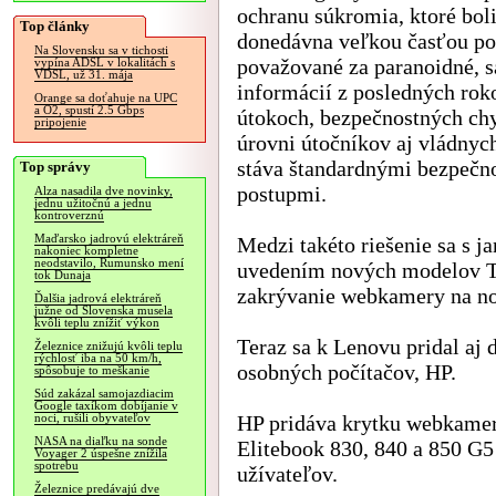
ochranu súkromia, ktoré bol
Top články
donedávna veľkou časťou po
Na Slovensku sa v tichosti
považované za paranoidné, s
vypína ADSL v lokalitách s
VDSL, už 31. mája
informácií z posledných rok
Orange sa doťahuje na UPC
a O2, spustí 2.5 Gbps
útokoch, bezpečnostných ch
pripojenie
úrovni útočníkov aj vládnyc
stáva štandardnými bezpečn
Top správy
postupmi.
Alza nasadila dve novinky,
jednu užitočnú a jednu
kontroverznú
Maďarsko jadrovú elektráreň
Medzi takéto riešenie sa s 
nakoniec kompletne
neodstavilo, Rumunsko mení
uvedením nových modelov Th
tok Dunaja
zakrývanie webkamery na n
Ďalšia jadrová elektráreň
južne od Slovenska musela
kvôli teplu znížiť výkon
Teraz sa k Lenovu pridal aj 
Železnice znižujú kvôli teplu
rýchlosť iba na 50 km/h,
osobných počítačov, HP.
spôsobuje to meškanie
Súd zakázal samojazdiacim
Google taxíkom dobíjanie v
HP pridáva krytku webkame
noci, rušili obyvateľov
NASA na diaľku na sonde
Elitebook 830, 840 a 850 G5
Voyager 2 úspešne znížila
spotrebu
užívateľov.
Železnice predávajú dve