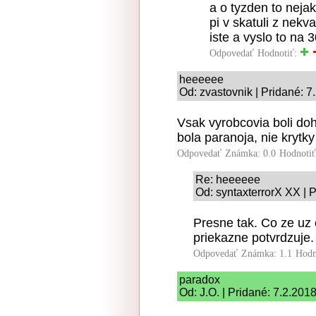
a o tyzden to nejak
pi v skatuli z nekva
iste a vyslo to na 
Odpovedať
Hodnotiť:
heeeeee
Od: zvastovnik | Pridané: 7
Vsak vyrobcovia boli do
bola paranoja, nie krytky
Odpovedať
Známka: 0.0
Hodnoti
Re: heeeeee
Od: syntaxterrorX XX | 
Presne tak. Co ze uz 
priekazne potvrdzuje.
Odpovedať
Známka: 1.1
Hodn
paradox
Od: J.O. | Pridané: 7.2.201