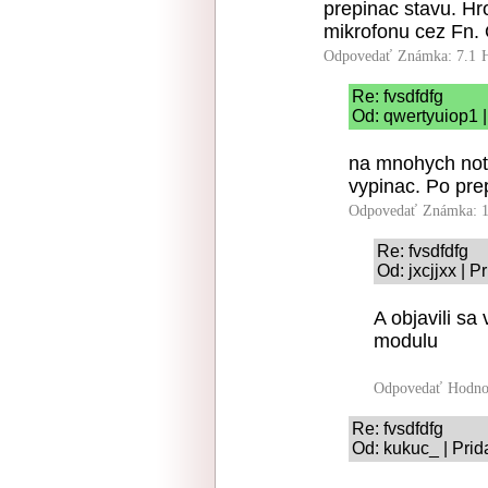
prepinac stavu. H
mikrofonu cez Fn. O
Odpovedať
Známka: 7.1
Re: fvsdfdfg
Od: qwertyuiop1 |
na mnohych note
vypinac. Po prep
Odpovedať
Známka: 1
Re: fvsdfdfg
Od: jxcjjxx | 
A objavili sa
modulu
Odpovedať
Hodno
Re: fvsdfdfg
Od: kukuc_ | Prid