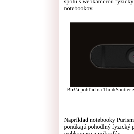
spolu s webkamerou fyzicky 
notebookov.
Bližší pohľad na ThinkShutter z
Napríklad notebooky Purism
ponúkajú
pohodlný fyzický p
webkameru a mikrofón.