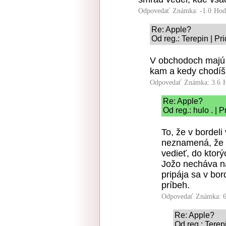
Odpovedať
Známka: -1.0
Hod
Re: Apple?
Od reg.: Terepin | Pr
V obchodoch majú 
kam a kedy chodíš p
Odpovedať
Známka: 3.6
Re: Apple?
Od reg.: hulo . | 
To, že v bordeli
neznamená, že 
vedieť, do ktorý
Jožo necháva n
pripája sa v bor
príbeh.
Odpovedať
Známka: 6
Re: Apple?
Od reg.: Terep