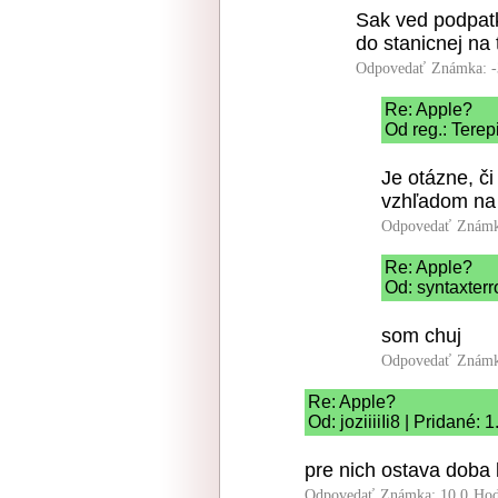
Sak ved podpatk
do stanicnej na 
Odpovedať
Známka: -
Re: Apple?
Od reg.: Terep
Je otázne, či
vzhľadom na 
Odpovedať
Známk
Re: Apple?
Od: syntaxterr
som chuj
Odpovedať
Známk
Re: Apple?
Od: joziiiiIi8 | Pridané:
pre nich ostava doba
Odpovedať
Známka: 10.0
Hod