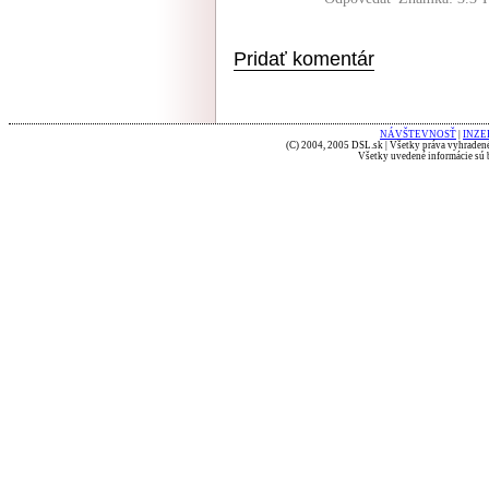
Pridať komentár
NÁVŠTEVNOSŤ
|
INZE
(C) 2004, 2005 DSL.sk | Všetky práva vyhradené
Všetky uvedené informácie sú b