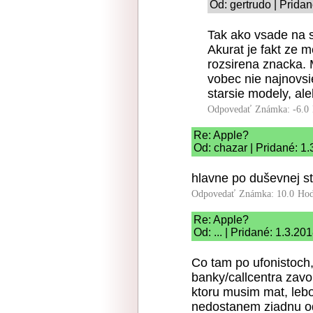
Od: gertrudo | Prida
Tak ako vsade na 
Akurat je fakt ze 
rozsirena znacka. 
vobec nie najnovsi
starsie modely, al
Odpovedať
Známka: -6.0
Re: Apple?
Od: chazar | Pridané: 1
hlavne po duševnej s
Odpovedať
Známka: 10.0
Hod
Re: Apple?
Od: ... | Pridané: 1.3.20
Co tam po ufonistoch,
banky/callcentra zav
ktoru musim mat, lebo
nedostanem ziadnu od