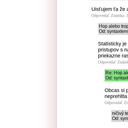
Uisťujem ťa že a
Odpovedať
Známka: 3
Hop alebo tro
Od: syntaxterr
Statisticky j
pristupov s 
priekazne ra
Odpovedať
Známk
Re: Hop al
Od: syntaxt
Obcas si 
neprehltla 
Odpovedať
Zn
ničivý t
Od: syn