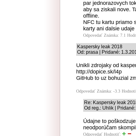
par jednorazovych tok
aby sa ziskali nove. T
offline.
NFC tu kartu priamo s
karty ani dalsie udaje
Odpovedať
Známka: 7.1
Hodn
Kaspersky leak 2018
Od: prasa | Pridané: 1.3.20
Unikli zdrojaky od kaspe
http://dopice.sk/l4p
GitHub to uz bohuzial z
Odpovedať
Známka: -3.3
Hodnoti
Re: Kaspersky leak 201
Od reg.: Uhlik | Pridané
Údajne to poškodzuje
neodporúčam skompil
Odpovedať
Hodnotiť: