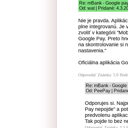
Re: mBank - Google pa
Od: wat | Pridané: 4.3.2
Nie je pravda. Aplik
plne integrovanú. Je 
zvoliť v kategórii "Mo
Google Pay. Preto hne
na skontrolovanie si
nastavenia."
Oficiálna aplikácia G
Odpovedať
Známka: 5.0
Hodn
Re: mBank - Google
Od: PeePay | Pridan
Odporujes si. Najp
Pay nepojde" a pot
predvolenu aplikac
Tak pojde to bez nej
Odpovedať
Známka: 3.3