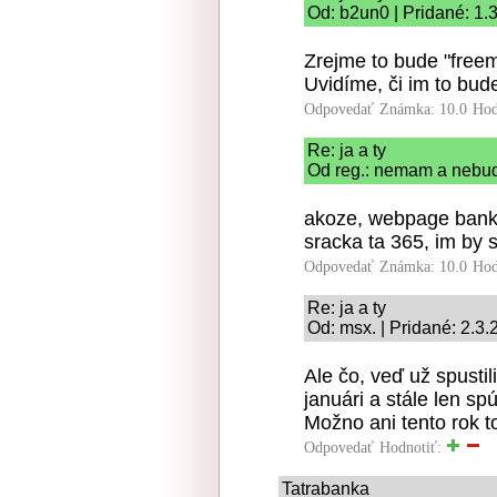
Od: b2un0 | Pridané: 1.
Zrejme to bude "fre
Uvidíme, či im to bud
Odpovedať
Známka: 10.0
Hod
Re: ja a ty
Od reg.: nemam a nebud
akoze, webpage bank
sracka ta 365, im by 
Odpovedať
Známka: 10.0
Hod
Re: ja a ty
Od: msx. | Pridané: 2.3.
Ale čo, veď už spustil
januári a stále len sp
Možno ani tento rok t
Odpovedať
Hodnotiť:
Tatrabanka