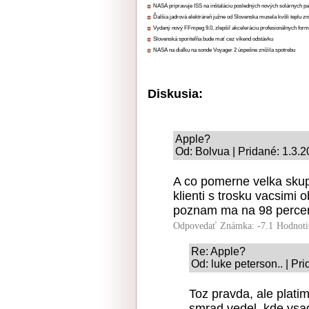
NASA pripravuje ISS na inštaláciu posledných nových solárnych p
Ďalšia jadrová elektráreň južne od Slovenska musela kvôli teplu zn
Vydaný nový FFmpeg 9.0, zlepšil akceleráciu profesionálnych form
Slovenská sporiteľňa bude mať cez víkend odstávku
NASA na diaľku na sonde Voyager 2 úspešne znížila spotrebu
Diskusia:
Apple?
Od: Bolvua | Pridané: 1.3.
A co pomerne velka skup
klienti s trosku vacsimi
poznam ma na 98 percen
Odpovedať
Známka: -7.1
Hodnoti
Re: Apple?
Od: luke peterson.. | Pr
Toz pravda, ale plati
smrad vedel, kde vsa