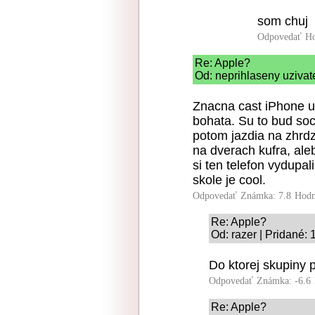
som chuj
Odpovedať
Ho
Re: Apple?
Od: neprihlaseny uzivate
Znacna cast iPhone u
bohata. Su to bud soc
potom jazdia na zhrdz
na dverach kufra, ale
si ten telefon vydupa
skole je cool.
Odpovedať
Známka: 7.8
Hodn
Re: Apple?
Od: razer | Pridané:
Do ktorej skupiny p
Odpovedať
Známka: -6.6
Re: Apple?