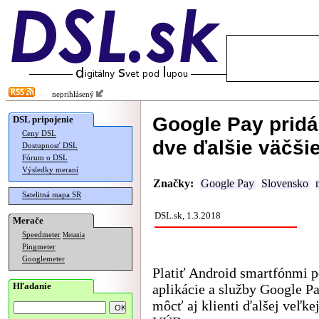
neprihlásený
Google Pay pridá
DSL pripojenie
Ceny DSL
dve ďalšie väčšie
Dostupnosť DSL
Fórum o DSL
Výsledky meraní
Značky:
Google Pay
Slovensko
Satelitná mapa SR
DSL.sk, 1.3.2018
Merače
Speedmeter
Merania
Pingmeter
Googlemeter
Platiť Android smartfónmi
Hľadanie
aplikácie a služby Google P
môcť aj klienti ďalšej veľke