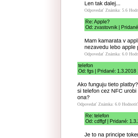
Len tak dalej...
Odpovedať
Známka: 5.6
Hodn
Re: Apple?
Od: zvastovnik | Pridané
Mam kamarata v apple-
nezavedu lebo apple 
Odpovedať
Známka: 6.0
Hodn
telefon
Od: fgs | Pridané: 1.3.2018
Ako funguju tieto platby?
si telefon cez NFC urobi "
ona?
Odpovedať
Známka: 6.0
Hodnoti
Re: telefon
Od: cdffgf | Pridané: 1.
Je to na principe toke