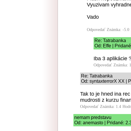
Vyuzivam vyhradne 
Vado
Odpovedať
Známka: -5.0
Re: Tatrabanka
Od: Effe | Pridan
Iba 3 aplikácie 
Odpovedať
Známka: 1
Re: Tatrabanka
Od: syntaxterrorX XX | 
Tak to je hned ina rec
mudrosti z kurzu fin
Odpovedať
Známka: 1.4
Hodn
nemam predstavu
Od: anemasto | Pridané: 2.