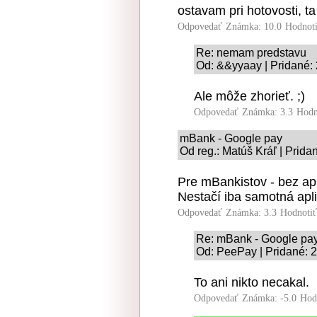
ostavam pri hotovosti, ta
Odpovedať
Známka: 10.0
Hodnot
Re: nemam predstavu
Od: &&yyaay | Pridané: 
Ale môže zhorieť. ;)
Odpovedať
Známka: 3.3
Hodn
mBank - Google pay
Od reg.: Matúš Kráľ | Prida
Pre mBankistov - bez ap
Nestačí iba samotná ap
Odpovedať
Známka: 3.3
Hodnoti
Re: mBank - Google pa
Od: PeePay | Pridané: 
To ani nikto necakal.
Odpovedať
Známka: -5.0
Hod