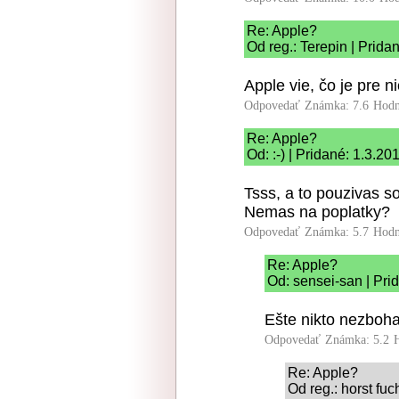
Re: Apple?
Od reg.: Terepin | Prida
Apple vie, čo je pre n
Odpovedať
Známka: 7.6
Hodn
Re: Apple?
Od: :-) | Pridané: 1.3.20
Tsss, a to pouzivas 
Nemas na poplatky?
Odpovedať
Známka: 5.7
Hodn
Re: Apple?
Od: sensei-san | Pri
Ešte nikto nezboh
Odpovedať
Známka: 5.2
Re: Apple?
Od reg.: horst fuc