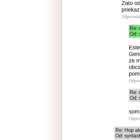
Zato o
prieka
Odpoveda
Re: 
Od: 
Este
Gene
ze m
obca
pom
Odpov
Re: 
Od: 
som 
Odpov
Re: Hop al
Od: syntax