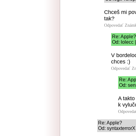
Chceš mi pov
tak?
Odpovedať
Známk
Re: Apple?
Od: lolecc 
V bordelo
chces :)
Odpovedať
Zn
Re: App
Od: sen
A takto
k vyluč
Odpoveda
Re: Apple?
Od: syntaxterrorX