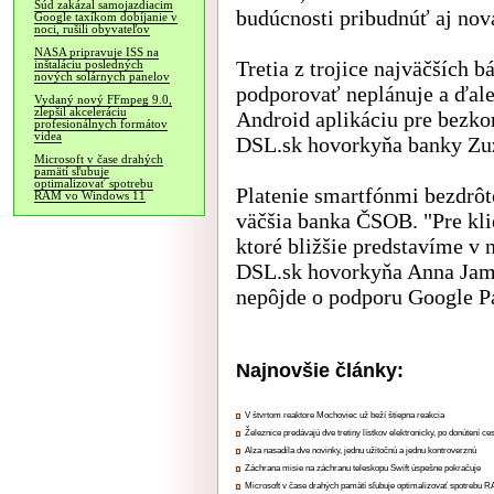
Súd zakázal samojazdiacim
budúcnosti pribudnúť aj nov
Google taxíkom dobíjanie v
noci, rušili obyvateľov
NASA pripravuje ISS na
Tretia z trojice najväčších 
inštaláciu posledných
nových solárnych panelov
podporovať neplánuje a ďale
Vydaný nový FFmpeg 9.0,
zlepšil akceleráciu
Android aplikáciu pre bezko
profesionálnych formátov
videa
DSL.sk hovorkyňa banky Zu
Microsoft v čase drahých
pamätí sľubuje
optimalizovať spotrebu
Platenie smartfónmi bezdrô
RAM vo Windows 11
väčšia banka ČSOB. "Pre kli
ktoré bližšie predstavíme v 
DSL.sk hovorkyňa Anna Jamb
nepôjde o podporu Google P
Najnovšie články:
V štvrtom reaktore Mochoviec už beží štiepna reakcia
Železnice predávajú dve tretiny lístkov elektronicky, po donútení ce
Alza nasadila dve novinky, jednu užitočnú a jednu kontroverznú
Záchrana misie na záchranu teleskopu Swift úspešne pokračuje
Microsoft v čase drahých pamätí sľubuje optimalizovať spotrebu