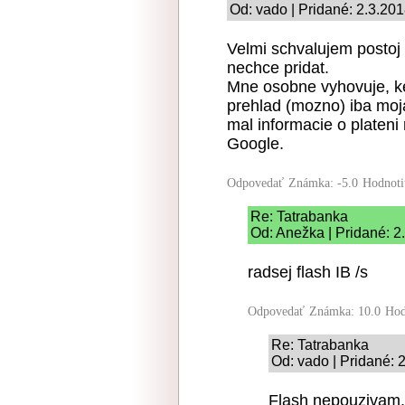
Od: vado | Pridané: 2.3.201
Velmi schvalujem postoj 
nechce pridat.
Mne osobne vyhovuje, k
prehlad (mozno) iba mo
mal informacie o plateni
Google.
Odpovedať
Známka: -5.0
Hodnoti
Re: Tatrabanka
Od: Anežka | Pridané: 2
radsej flash IB /s
Odpovedať
Známka: 10.0
Hod
Re: Tatrabanka
Od: vado | Pridané: 
Flash nepouzivam.