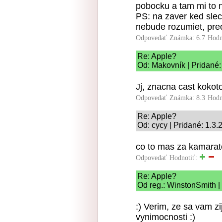
pobocku a tam mi to ne
PS: na zaver ked slec
nebude rozumiet, pre
Odpovedať
Známka: 6.7
Hodn
Re: Apple?
Od: Makovník | Pridané:
Jj, znacna cast koko
Odpovedať
Známka: 8.3
Hodn
Re: Apple?
Od: cycy | Pridané: 1.3
co to mas za kamara
Odpovedať
Hodnotiť:
Re: Apple?
Od reg.: WinstonSmith |
:) Verim, ze sa vam zi
vynimocnosti :)