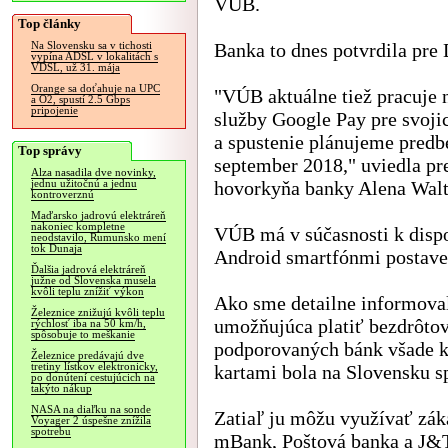
VÚB.
Top články
Banka to dnes potvrdila pre
Na Slovensku sa v tichosti
vypína ADSL v lokalitách s
VDSL, už 31. mája
Orange sa doťahuje na UPC
"VÚB aktuálne tiež pracuje 
a O2, spustí 2.5 Gbps
pripojenie
služby Google Pay pre svoji
a spustenie plánujeme predb
Top správy
september 2018," uviedla pr
Alza nasadila dve novinky,
hovorkyňa banky Alena Walt
jednu užitočnú a jednu
kontroverznú
Maďarsko jadrovú elektráreň
nakoniec kompletne
VÚB má v súčasnosti k dispoz
neodstavilo, Rumunsko mení
tok Dunaja
Android smartfónmi postave
Ďalšia jadrová elektráreň
južne od Slovenska musela
kvôli teplu znížiť výkon
Ako sme detailne informova
Železnice znižujú kvôli teplu
umožňujúca platiť bezdrôtov
rýchlosť iba na 50 km/h,
spôsobuje to meškanie
podporovaných bánk všade k
Železnice predávajú dve
tretiny lístkov elektronicky,
kartami bola na Slovensku s
po donútení cestujúcich na
takýto nákup
NASA na diaľku na sonde
Zatiaľ ju môžu využívať záka
Voyager 2 úspešne znížila
spotrebu
mBank, Poštová banka a J&T