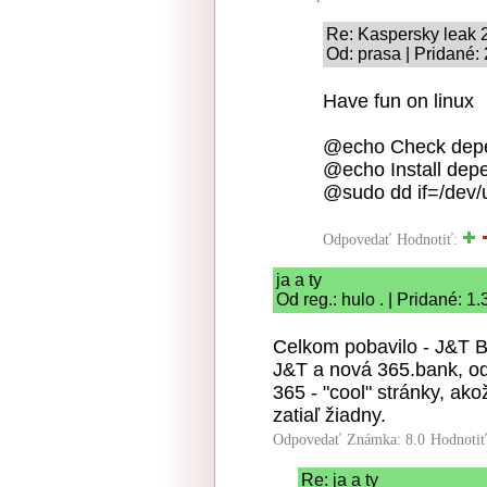
Re: Kaspersky leak 
Od: prasa | Pridané:
Have fun on linux
@echo Check depe
@echo Install depe
@sudo dd if=/dev/
Odpovedať
Hodnotiť:
ja a ty
Od reg.: hulo . | Pridané: 1
Celkom pobavilo - J&T 
J&T a nová 365.bank, o
365 - "cool" stránky, ako
zatiaľ žiadny.
Odpovedať
Známka: 8.0
Hodnoti
Re: ja a ty