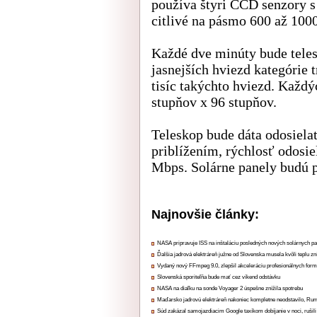
používa štyri CCD senzory s
citlivé na pásmo 600 až 100
Každé dve minúty bude tele
jasnejších hviezd kategórie 
tisíc takýchto hviezd. Každ
stupňov x 96 stupňov.
Teleskop bude dáta odosiela
priblížením, rýchlosť odosi
Mbps. Solárne panely budú p
Najnovšie články:
NASA pripravuje ISS na inštaláciu posledných nových solárnych p
Ďalšia jadrová elektráreň južne od Slovenska musela kvôli teplu zn
Vydaný nový FFmpeg 9.0, zlepšil akceleráciu profesionálnych form
Slovenská sporiteľňa bude mať cez víkend odstávku
NASA na diaľku na sonde Voyager 2 úspešne znížila spotrebu
Maďarsko jadrovú elektráreň nakoniec kompletne neodstavilo, Ru
Súd zakázal samojazdiacim Google taxíkom dobíjanie v noci, rušili