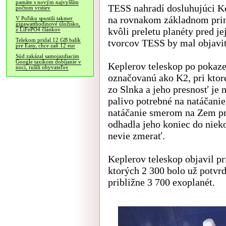
pamäte s novým najvyšším
TESS nahradí dosluhujúci K
počtom vrstiev
na rovnakom základnom princ
V Poľsku spustili takmer
gigawatthodinové úložisko,
kvôli preletu planéty pred j
z LiFePO4 článkov
Telekom pridal 12 GB balík
tvorcov TESS by mal objaviť
pre Easy, chce zaň 12 eur
Súd zakázal samojazdiacim
Google taxíkom dobíjanie v
Keplerov teleskop po pokaze
noci, rušili obyvateľov
označovanú ako K2, pri ktore
zo Slnka a jeho presnosť je
palivo potrebné na natáčanie
natáčanie smerom na Zem pr
odhadla jeho koniec do niek
nevie zmerať.
Keplerov teleskop objavil pr
ktorých 2 300 bolo už potvr
približne 3 700 exoplanét.