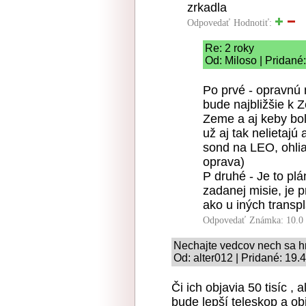
zrkadla
Odpovedať
Hodnotiť:
Re: 2 roky
Od: Miloso | Pridané
Po prvé - opravnú
bude najbližšie k 
Zeme a aj keby bol
už aj tak nelietajú
sond na LEO, ohlia
oprava)
P druhé - Je to pl
zadanej misie, je p
ako u iných transp
Odpovedať
Známka: 10.0
Nechajte vedcov nech sa hr
Od: alter012 | Pridané: 19.
Či ich objavia 50 tisíc , 
bude lepší teleskop a ob