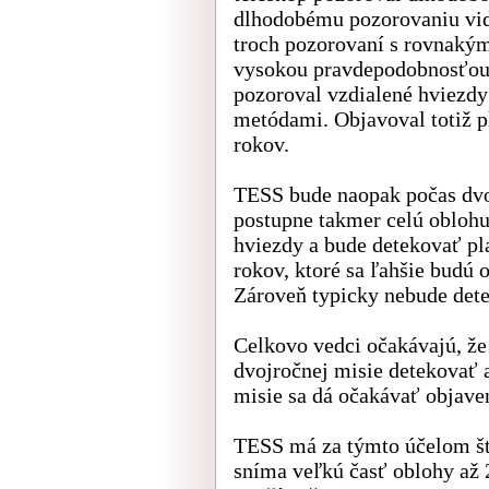
dlhodobému pozorovaniu vide
troch pozorovaní s rovnakým
vysokou pravdepodobnosťou,
pozoroval vzdialené hviezdy 
metódami. Objavoval totiž p
rokov.
TESS bude naopak počas dvo
postupne takmer celú oblohu
hviezdy a bude detekovať pl
rokov, ktoré sa ľahšie budú
Zároveň typicky nebude detek
Celkovo vedci očakávajú, že
dvojročnej misie detekovať a
misie sa dá očakávať objaven
TESS má za týmto účelom šty
sníma veľkú časť oblohy až 