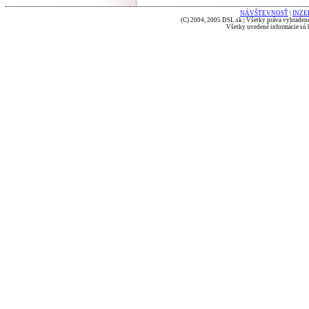
NÁVŠTEVNOSŤ
|
INZE
(C) 2004, 2005 DSL.sk | Všetky práva vyhradené
Všetky uvedené informácie sú b