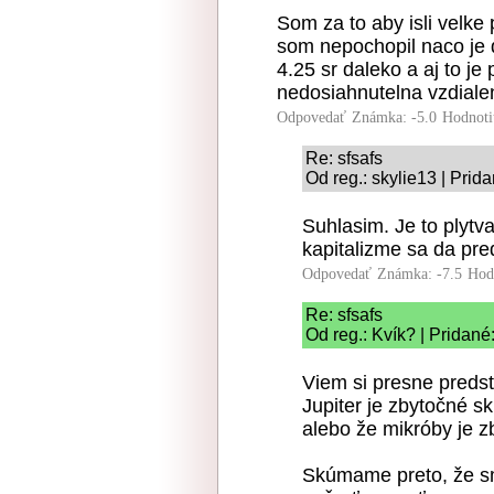
Som za to aby isli velke
som nepochopil naco je d
4.25 sr daleko a aj to je 
nedosiahnutelna vzdiale
Odpovedať
Známka: -5.0
Hodnoti
Re: sfsafs
Od reg.: skylie13 | Prid
Suhlasim. Je to plytv
kapitalizme sa da pre
Odpovedať
Známka: -7.5
Hod
Re: sfsafs
Od reg.: Kvík? | Pridané
Viem si presne predsta
Jupiter je zbytočné s
alebo že mikróby je 
Skúmame preto, že sm