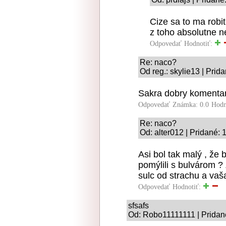
Cize sa to ma robit
z toho absolutne n
Odpovedať
Hodnotiť:
Re: naco?
Od reg.: skylie13 | Prid
Sakra dobry komentar
Odpovedať
Známka: 0.0
Hodn
Re: naco?
Od: alter012 | Pridané:
Asi bol tak malý , že 
pomýlili s bulvárom ? 
sulc od strachu a vaša
Odpovedať
Hodnotiť:
sfsafs
Od: Robo11111111 | Pridan