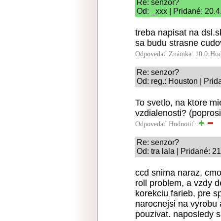
Re: senzor?
Od: _xxx | Pridané: 20.
treba napisat na dsl.
sa budu strasne cudov
Odpovedať
Známka: 10.0
Hod
Re: senzor?
Od: reg.: Houston | Prid
To svetlo, na ktore m
vzdialenosti? (poprosi
Odpovedať
Hodnotiť:
Re: senzor?
Od: tra lala | Pridané: 
ccd snima naraz, cmo
roll problem, a vzdy 
korekciu farieb, pre 
narocnejsi na vyrobu a
pouzivat. naposledy 