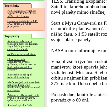
TESS, Transiting Exoplanet
Top články
Satellite, ktorého úlohou bu
nové planéty mimo slnečnej 
Na Slovensku sa v tichosti
vypína ADSL v lokalitách s
VDSL, už 31. mája
Orange sa doťahuje na UPC
Štart z Mysu Canaveral na F
a O2, spustí 2.5 Gbps
pripojenie
uskutočnil v plánovanom čas
nášho času, o 1:53 satelit roz
Top správy
svoje solárne panely.
Rumunsko odstrelmi a
blokádou mení tok Dunaja,
aby udržalo jadrovú
elektráreň v chode
NASA o tom informuje v
to
Joj Play výrazne zdražuje
Chrome sa bude
V najbližších týždňoch usku
aktualizovať dvakrát
týždenne, v budúcnosti sa
manévrov, ktoré upravia jeh
bude aktualizovať bez
reštartov
vzdialenosti Mesiaca. S jeho
Slovensko.sk má opäť
orbitu s najmenším priblíže
technické problémy
375 tisíc km. Doba obehu bu
Maďarsko jadrovú elektráreň
nakoniec kompletne
neodstavilo, Rumunsko mení
tok Dunaja
Po následnej kontrole a otes
Železnice znižujú kvôli teplu
rýchlosť iba na 50 km/h,
prevádzky o 60 dní.
spôsobuje to meškanie
Spustená výroba flash