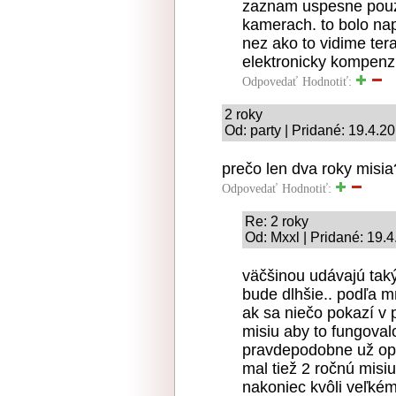
zaznam uspesne pouz
kamerach. to bolo nap
nez ako to vidime te
elektronicky kompenzu
Odpovedať
Hodnotiť:
2 roky
Od: party | Pridané: 19.4.2
prečo len dva roky misi
Odpovedať
Hodnotiť:
Re: 2 roky
Od: Mxxl | Pridané: 19.
väčšinou udávajú tak
bude dlhšie.. podľa m
ak sa niečo pokazí v 
misiu aby to fungoval
pravdepodobne už opr
mal tiež 2 ročnú misiu
nakoniec kvôli veľkém