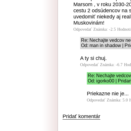
Marsom , v roku 2030-2
cestu 2 odsúdencov na s
uvedomiť niekedy aj real
Muskovinám!
Odpovedať
Známka: -2.5
Hodnoti
Re: Nechajte vedcov nec
Od: man in shadow | Pr
A ty si chuj.
Odpovedať
Známka: -6.7
Hod
Re: Nechajte vedcov 
Od: igorko00 | Prida
Priekazne nie je...
Odpovedať
Známka: 5.0
Pridať komentár