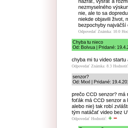
nažrať, vysrať a rozm
nezmyselného výskum
nie, ale to sa dopred
niekde objavili život, 
bezpochyby najväčší o
Odpovedať
Známka: 10.0
Hod
Chyba tu nieco
Od: Bolvua | Pridané: 19.4
chyba mi tu video startu
Odpovedať
Známka: 8.3
Hodnoti
senzor?
Od: Mxxl | Pridané: 19.4.2
prečo CCD senzor? má n
foťák má CCD senzor a k
alebo nie) tak robí zvlá
tým natáčať video bez U
Odpovedať
Hodnotiť: