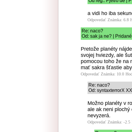
Od reg.: Pjetro de | 
a vidi ho iba seku
Odpovedať
Známka: 6.8
Re: naco?
Od: sak ja ne? | Pridan
Pretože planéty nájd
svojej hviezdy, ale šut
pomocou toho že na ne
mať sakra šťastie aby
Odpovedať
Známka: 10.0
Hod
Re: naco?
Od: syntaxterrorX XX
Možno planéty v ro
ale ak neni plochý 
nevyzerá.
Odpovedať
Známka: -2.5