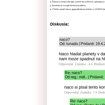
Železnice znižujú kvôli teplu rýchlosť iba na 50 km/h, spôsobuje t
Slovensko.sk má opäť technické problémy
V Poľsku spustili takmer gigawatthodinové úložisko, z LiFePO4 čl
Diskusia:
naco?
Od: lunado | Pridané: 19.4
Naco hladat planety v da
nam moze spadnut na hla
Odpovedať
Známka: -4.6
Hodnoti
Re: naco?
Od reg.: mdl.. | Pridané
naco si pisal tento k
Odpovedať
Známka: 7.9
Hodn
Re: naco?