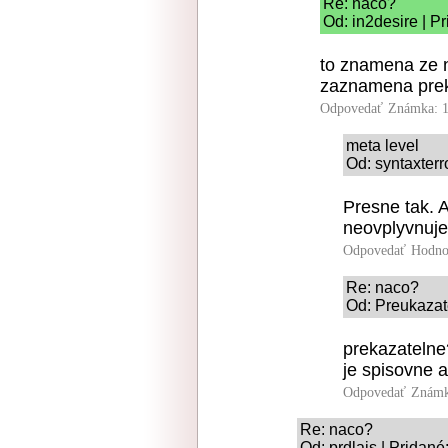
Re: naco?
Od: in2desire | P
to znamena ze n
zaznamena preka
Odpovedať
Známka: 1
meta level
Od: syntaxterr
Presne tak. A
neovplyvnuje
Odpovedať
Hodno
Re: naco?
Od: Preukazate
prekazatelne?
je spisovne 
Odpovedať
Známk
Re: naco?
Od: prdlajs | Pridan