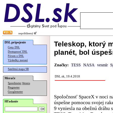
neprihlásený
Teleskop, ktorý m
DSL pripojenie
Ceny DSL
planét, bol úspe
Dostupnosť DSL
Fórum o DSL
Výsledky meraní
Značky:
TESS
NASA
vesmír
S
Satelitná mapa SR
DSL.sk, 19.4.2018
Merače
Speedmeter
Merania
Pingmeter
Googlemeter
Spoločnosť SpaceX v noci n
Hľadanie
úspešne pomocou svojej rak
9 vyniesla na obežnú dráhu s