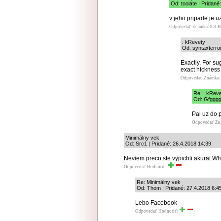
Od: toolate | Pridané
v jeho pripade je u
Odpovedať
Známka: 8.3
H
: kRevety
Od: syntaxterro
Exactly. For s
exact hickness 
Odpovedať
Známka: 
Re: : kRev
Od: Gfgggg 
Pal uz do p
Odpovedať
Zn
Minimálny vek
Od: Src1 | Pridané: 26.4.2018 14:39
Neviem preco ste vypichli akurat Wha
Odpovedať
Hodnotiť:
Re: Minimálny vek
Od: Thom | Pridané: 27.4.2018 6:4
Lebo Facebook
Odpovedať
Hodnotiť: