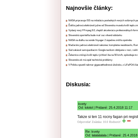
Najnovšie články:
NASA pripravuje ISS na inštaláciu posledných nových solárnych p
Ďalšia jadrová elektráreň južne od Slovenska musela kvôli teplu zn
Vydaný nový FFmpeg 9.0, zlepšil akceleráciu profesionálnych form
Slovenská sporiteľňa bude mať cez víkend odstávku
NASA na diaľku na sonde Voyager 2 úspešne znížila spotrebu
Maďarsko jadrovú elektráreň nakoniec kompletne neodstavilo, Ru
Súd zakázal samojazdiacim Google taxíkom dobíjanie v noci, rušili
Železnice znižujú kvôli teplu rýchlosť iba na 50 km/h, spôsobuje t
Slovensko.sk má opäť technické problémy
V Poľsku spustili takmer gigawatthodinové úložisko, z LiFePO4 čl
Diskusia:
kvety
Od: lololol | Pridané: 25.4.2018 11:17
Takze si ten 11 rocny fagan pri regi
Odpovedať
Známka: 10.0
Hodnotiť:
Re: kvety
Od: lalalalalala | Pridané: 25.4.2018