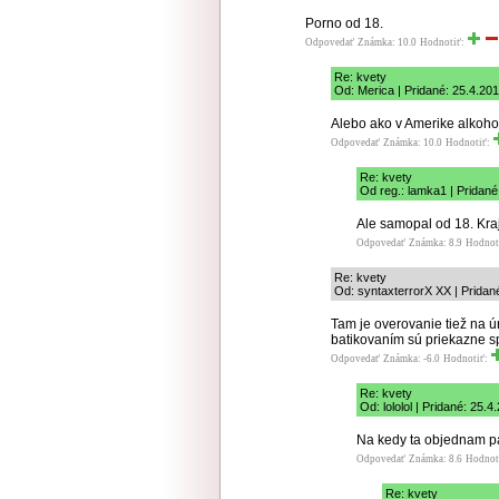
Porno od 18.
Odpovedať
Známka: 10.0
Hodnotiť:
Re: kvety
Od: Merica | Pridané: 25.4.20
Alebo ako v Amerike alkoho
Odpovedať
Známka: 10.0
Hodnotiť:
Re: kvety
Od reg.: lamka1 | Pridané
Ale samopal od 18. Kr
Odpovedať
Známka: 8.9
Hodnot
Re: kvety
Od: syntaxterrorX XX | Pridan
Tam je overovanie tiež na 
batikovaním sú priekazne s
Odpovedať
Známka: -6.0
Hodnotiť:
Re: kvety
Od: lololol | Pridané: 25.
Na kedy ta objednam p
Odpovedať
Známka: 8.6
Hodnot
Re: kvety