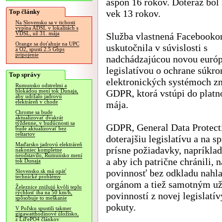
aspoň 16 rokov. Doteraz bol
Top články
vek 13 rokov.
Na Slovensku sa v tichosti
vypína ADSL v lokalitách s
VDSL, už 31. mája
Služba vlastnená Facebook
Orange sa doťahuje na UPC
uskutočnila v súvislosti s
a O2, spustí 2.5 Gbps
pripojenie
nadchádzajúcou novou euró
legislatívou o ochrane súkr
Top správy
elektronických systémoch z
Rumunsko odstrelmi a
GDPR, ktorá vstúpi do platno
blokádou mení tok Dunaja,
aby udržalo jadrovú
elektráreň v chode
mája.
Chrome sa bude
aktualizovať dvakrát
týždenne, v budúcnosti sa
GDPR, General Data Protecti
bude aktualizovať bez
reštartov
doterajšiu legislatívu a na 
Maďarsko jadrovú elektráreň
prísne požiadavky, napríklad
nakoniec kompletne
neodstavilo, Rumunsko mení
a aby ich patrične chránili,
tok Dunaja
povinnosť bez odkladu nahl
Slovensko.sk má opäť
technické problémy
orgánom a tiež samotným už
Železnice znižujú kvôli teplu
rýchlosť iba na 50 km/h,
povinností z novej legislat
spôsobuje to meškanie
pokuty.
V Poľsku spustili takmer
gigawatthodinové úložisko,
z LiFePO4 článkov