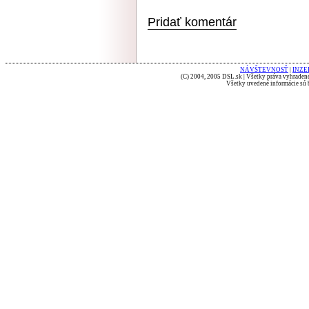
Pridať komentár
NÁVŠTEVNOSŤ
|
INZE
(C) 2004, 2005 DSL.sk | Všetky práva vyhradené
Všetky uvedené informácie sú b