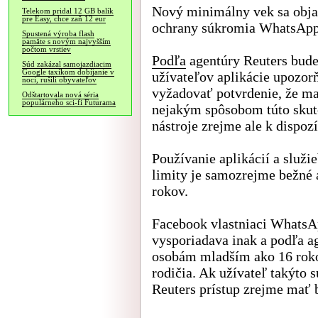
Nový minimálny vek sa objav
Telekom pridal 12 GB balík
pre Easy, chce zaň 12 eur
ochrany súkromia WhatsApp 
Spustená výroba flash
pamäte s novým najvyšším
počtom vrstiev
Podľa
agentúry Reuters bud
Súd zakázal samojazdiacim
Google taxíkom dobíjanie v
užívateľov aplikácie upozor
noci, rušili obyvateľov
vyžadovať potvrdenie, že ma
Odštartovala nová séria
populárneho sci-fi Futurama
nejakým spôsobom túto skuto
nástroje zrejme ale k dispozí
Používanie aplikácií a služi
limity je samozrejme bežné a
rokov.
Facebook vlastniaci WhatsAp
vysporiadava inak a podľa a
osobám mladším ako 16 rokov
rodičia. Ak užívateľ takýto 
Reuters prístup zrejme mať b