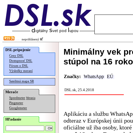
neprihlásený
Minimálny vek p
DSL pripojenie
Ceny DSL
stúpol na 16 rok
Dostupnosť DSL
Fórum o DSL
Výsledky meraní
Značky:
WhatsApp
EÚ
Satelitná mapa SR
DSL.sk, 25.4.2018
Merače
Speedmeter
Merania
Pingmeter
Googlemeter
Aplikáciu a službu WhatsA
Hľadanie
odteraz v Európskej únii po
oficiálne už iba osoby, ktor