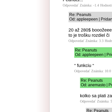
Odpovedať
Známka: -1.4
Hodnoti
Re: Peanuts
Od: appleepeen | Pridan
20 až 280$ booožeee 
to je trošku rozdiel či
Odpovedať
Známka: 3.3
Hodn
Re: Peanuts
Od: appleepeen | Pri
“ funkciu “
Odpovedať
Známka: 10.0
Re: Peanuts
Od: anemasto | P
kolko sa plati z
Odpovedať
Známka: 5
Re: Peanuts