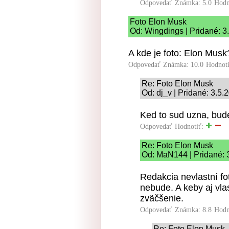
Odpovedať
Známka: 5.0
Hodn
Foto Elon Musk
Od: Wingdings | Pridané: 3
A kde je foto: Elon Musk
Odpovedať
Známka: 10.0
Hodnot
Re: Foto Elon Musk
Od: dj_v | Pridané: 3.5.
Ked to sud uzna, bud
Odpovedať
Hodnotiť:
Re: Foto Elon Musk
Od: MaN144 | Pridané: 
Redakcia nevlastní f
nebude. A keby aj vlas
zväčšenie.
Odpovedať
Známka: 8.8
Hodn
Re: Foto Elon Musk