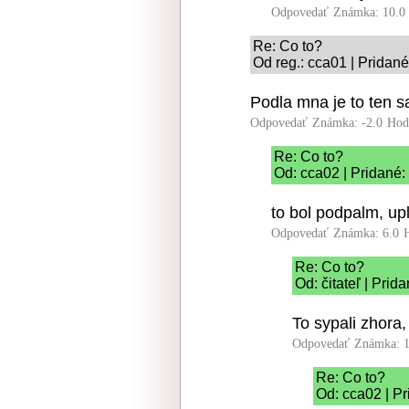
Odpovedať
Známka: 10.0
Re: Co to?
Od reg.: cca01 | Pridané
Podla mna je to ten s
Odpovedať
Známka: -2.0
Hod
Re: Co to?
Od: cca02 | Pridané:
to bol podpalm, up
Odpovedať
Známka: 6.0
Re: Co to?
Od: čitateľ | Prid
To sypali zhora
Odpovedať
Známka: 1
Re: Co to?
Od: cca02 | Pr