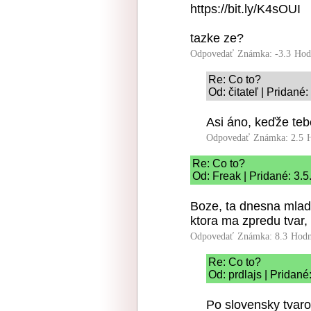
https://bit.ly/K4sOUI
tazke ze?
Odpovedať
Známka: -3.3
Hod
Re: Co to?
Od: čitateľ | Pridané
Asi áno, keďže teb
Odpovedať
Známka: 2.5
Re: Co to?
Od: Freak | Pridané: 3.
Boze, ta dnesna mlad
ktora ma zpredu tvar,
Odpovedať
Známka: 8.3
Hodn
Re: Co to?
Od: prdlajs | Pridané
Po slovensky tvar