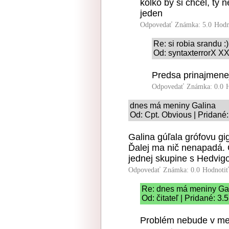
kolko by si chcel, ty 
jeden
Odpovedať
Známka: 5.0
Hodn
Re: si robia srandu :)
Od: syntaxterrorX XX
Predsa prinajmenej
Odpovedať
Známka: 0.0
dnes má meniny Galina
Od: Cpt. Obvious | Pridané
Galina gúľala grófovu g
Ďalej ma nič nenapadá. O
jednej skupine s Hedvigo
Odpovedať
Známka: 0.0
Hodnoti
Re: dnes má meniny Ga
Od: čitateľ | Pridané: 3
Problém nebude v me