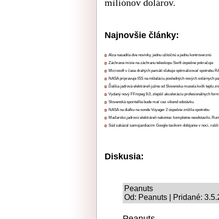
miliónov dolárov.
Najnovšie články:
Alza nasadila dve novinky, jednu užitočnú a jednu kontroverznú
Záchrana misie na záchranu teleskopu Swift úspešne pokračuje
Microsoft v čase drahých pamätí sľubuje optimalizovať spotrebu
NASA pripravuje ISS na inštaláciu posledných nových solárnych p
Ďalšia jadrová elektráreň južne od Slovenska musela kvôli teplu zn
Vydaný nový FFmpeg 9.0, zlepšil akceleráciu profesionálnych form
Slovenská sporiteľňa bude mať cez víkend odstávku
NASA na diaľku na sonde Voyager 2 úspešne znížila spotrebu
Maďarsko jadrovú elektráreň nakoniec kompletne neodstavilo, Ru
Súd zakázal samojazdiacim Google taxíkom dobíjanie v noci, rušili
Diskusia:
Peanuts
Od: Peanuts | Pridané: 3.5
Peanuts...