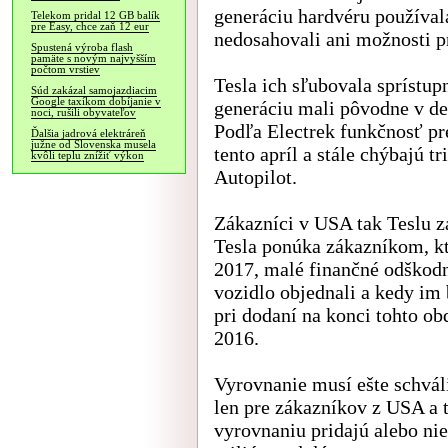
generáciu hardvéru používala
Telekom pridal 12 GB balík
pre Easy, chce zaň 12 eur
nedosahovali ani možnosti p
Spustená výroba flash
pamäte s novým najvyšším
počtom vrstiev
Tesla ich sľubovala sprístup
Súd zakázal samojazdiacim
Google taxíkom dobíjanie v
generáciu mali pôvodne v dec
noci, rušili obyvateľov
Podľa Electrek funkčnosť pr
Ďalšia jadrová elektráreň
južne od Slovenska musela
tento apríl a stále chýbajú 
kvôli teplu znížiť výkon
Autopilot.
Zákazníci v USA tak Teslu z
Tesla ponúka zákazníkom, k
2017, malé finančné odškodn
vozidlo objednali a kedy im
pri dodaní na konci tohto ob
2016.
Vyrovnanie musí ešte schvál
len pre zákazníkov z USA a t
vyrovnaniu pridajú alebo ni