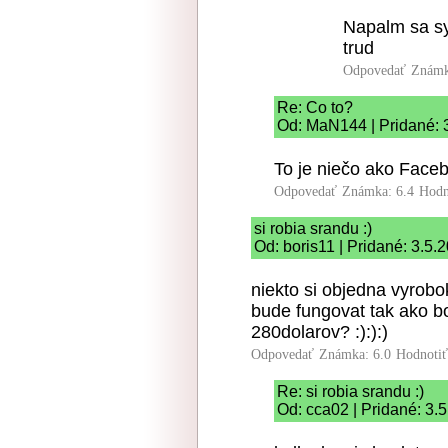
Napalm sa sy
trud
Odpovedať
Známk
Re: Co to?
Od: MaN144 | Pridané: 
To je niečo ako Faceb
Odpovedať
Známka: 6.4
Hodn
si robia srandu :)
Od: boris11 | Pridané: 3.5.
niekto si objedna vyrobo
bude fungovat tak ako 
280dolarov? :):):)
Odpovedať
Známka: 6.0
Hodnoti
Re: si robia srandu :)
Od: cca02 | Pridané: 3.