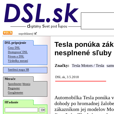
neprihlásený
Tesla ponúka zá
DSL pripojenie
Ceny DSL
nesplnené sľuby 
Dostupnosť DSL
Fórum o DSL
Výsledky meraní
Značky:
Tesla Motors / Tesla
samo
Satelitná mapa SR
DSL.sk, 3.5.2018
Merače
Speedmeter
Merania
Pingmeter
Googlemeter
Automobilka Tesla ponúka v
Hľadanie
dohody po hromadnej žalob
zákazníkom jej modelov Mo