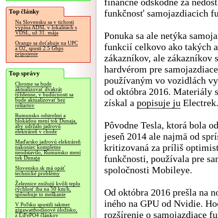
finančné odškodné za nedos
Top články
funkčnosť samojazdiacich fu
Na Slovensku sa v tichosti
vypína ADSL v lokalitách s
VDSL, už 31. mája
Ponuka sa ale netýka samoja
Orange sa doťahuje na UPC
funkcií celkovo ako takých 
a O2, spustí 2.5 Gbps
pripojenie
zákazníkov, ale zákazníkov
hardvérom pre samojazdiace
Top správy
používaným vo vozidlách v
Chrome sa bude
od októbra 2016. Materiály 
aktualizovať dvakrát
týždenne, v budúcnosti sa
bude aktualizovať bez
získal a
popisuje ju
Electrek
reštartov
Rumunsko odstrelmi a
blokádou mení tok Dunaja,
Pôvodne Tesla, ktorá bola o
aby udržalo jadrovú
elektráreň v chode
jeseň 2014 ale najmä od sprí
Maďarsko jadrovú elektráreň
kritizovaná za príliš optimi
nakoniec kompletne
neodstavilo, Rumunsko mení
funkčnosti, používala pre sa
tok Dunaja
spoločnosti Mobileye.
Slovensko.sk má opäť
technické problémy
Železnice znižujú kvôli teplu
rýchlosť iba na 50 km/h,
Od októbra 2016 prešla na 
spôsobuje to meškanie
iného na GPU od Nvidie. Hoci
V Poľsku spustili takmer
gigawatthodinové úložisko,
rozšírenie o samojazdiace f
z LiFePO4 článkov