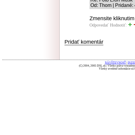
Od: Thom | Pridané: 
Zmensite kliknutim
Odpovedať
Hodnotiť:
Pridať komentár
NÁVŠTEVNOSŤ
|
INZE
(C) 2004, 2005 DSL.sk | Všetky práva vyhradené
Všetky uvedené informácie sú b