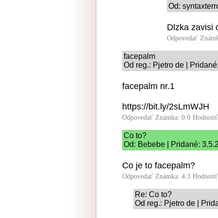
Od: syntaxterr
Dlzka zavisi
Odpovedať
Známk
facepalm
Od reg.: Pjetro de | Pridan
facepalm nr.1
https://bit.ly/2sLmWJH
Odpovedať
Známka: 0.0
Hodnoti
Co to?
Od: Bebebe | Pridané: 3.5.
Co je to facepalm?
Odpovedať
Známka: 4.3
Hodnoti
Re: Co to?
Od reg.: Pjetro de | Pri