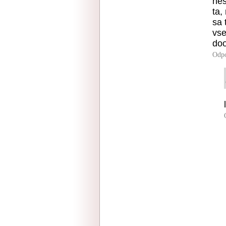
nes
ta,
sa 
vse
doo
Odp