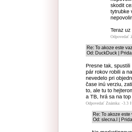
skodit ce
tytrubke 
nepovoli
Teraz uz
Odpovedať
Re: To akoze este v
Od: DuckDuck | Prida
Presne tak, spustil
pár rokov robili a n
nevedelo pri objedn
čase inú verziu, zat
to, ale tu to hejter
a TB, hrá sa na top
Odpovedať
Známka: -3.3
H
Re: To akoze este
Od: slecna.l | Pri