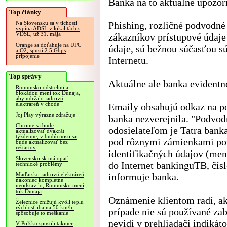
Banka na to aktuálne
upozor
Top články
Phishing, rozličné podvodné
Na Slovensku sa v tichosti
vypína ADSL v lokalitách s
VDSL, už 31. mája
zákazníkov prístupové údaje 
Orange sa doťahuje na UPC
údaje, sú bežnou súčasťou s
a O2, spustí 2.5 Gbps
pripojenie
Internetu.
Top správy
Aktuálne ale banka evident
Rumunsko odstrelmi a
blokádou mení tok Dunaja,
aby udržalo jadrovú
elektráreň v chode
Emaily obsahujú odkaz na po
Joj Play výrazne zdražuje
banka nezverejnila. "Podvod
Chrome sa bude
odosielateľom je Tatra bank
aktualizovať dvakrát
týždenne, v budúcnosti sa
pod rôznymi zámienkami pož
bude aktualizovať bez
reštartov
identifikačných údajov (meno
Slovensko.sk má opäť
do Internet bankinguTB, čísl
technické problémy
informuje banka.
Maďarsko jadrovú elektráreň
nakoniec kompletne
neodstavilo, Rumunsko mení
tok Dunaja
Oznámenie klientom radí, a
Železnice znižujú kvôli teplu
rýchlosť iba na 50 km/h,
prípade nie sú používané za
spôsobuje to meškanie
nevidí v prehliadači indiká
V Poľsku spustili takmer