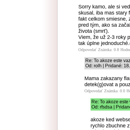
Sorry kamo, ale si vedl
skusal, iba mas stary 
fakt celkom smiesne, z
pred tým, ako sa začal
života (smrť).
Viem, že už 2-3 roky 
tak úplne jednoduché.(
Odpovedať
Známka: 0.8
Hodn
Re: To akoze este v
Od: rolh | Pridané: 1
Mama zakazany flas
detek(g)ovat a po
Odpovedať
Známka: 0.0
H
Re: To akoze este
Od: rfsdsa | Prida
akoze ked webserv
rychlo zbuchne z