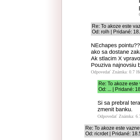
Re: To akoze este v
Od: rolh | Pridané: 1
NEchapes pointu???
ako sa dostane zak
Ak stlacim X vpravo
Pouziva najnovsiu 
Odpovedať
Známka: 0.7
H
Re: To akoze este
Od: ... | Pridané: 
Si sa prebral te
zmenit banku.
Odpovedať
Známka: 6.
Re: To akoze este vazn
Od: ricrdet | Pridané: 18