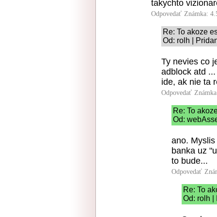
takychto vizionar
Odpovedať
Známka: 4.
Re: To akoze e
Od: rolh | Prid
Ty nevies co j
adblock atd ..
ide, ak nie ta
Odpovedať
Známka:
Re: To akoz
Od: webAsse
ano. Myslis
banka uz "u
to bude...
Odpovedať
Zná
Re: To ak
Od: rolh 