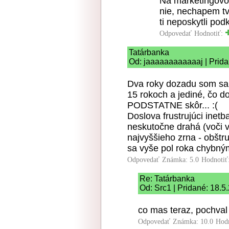
Na marketingovom
nie, nechapem tv
ti neposkytli pod
Odpovedať
Hodnotiť:
Tatárbanka
Od: jaaaaaaaaaaaaj | Prida
Dva roky dozadu som sa 
15 rokoch a jediné, čo d
PODSTATNE skôr... :(
Doslova frustrujúci inet
neskutočne drahá (voči 
najvyššieho zrna - obštr
sa vyše pol roka chybným
Odpovedať
Známka: 5.0
Hodnotiť
Re: Tatárbanka
Od: Src1 | Pridané: 18.5
co mas teraz, pochval
Odpovedať
Známka: 10.0
Hod