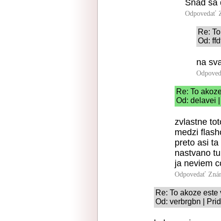
Snad sa
Odpovedať
Re: To
Od: ff
na sva
Odpoved
Re: To akoz
Od: delavei 
zvlastne tot
medzi flash
preto asi ta
nastvano tu
ja neviem c
Odpovedať
Zná
Re: To akoze este
Od: verbrgbn | Pri