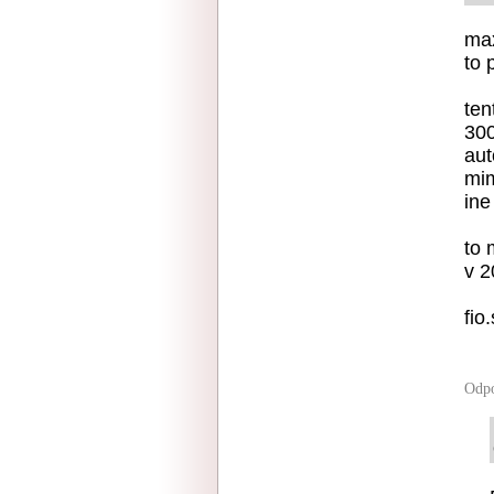
ma
to 
ten
30
aut
mim
ine 
to 
v 
fio
Odp