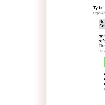
Ty bud
Odpoved
Re:
Od:
pan
ref
Fir
Odp