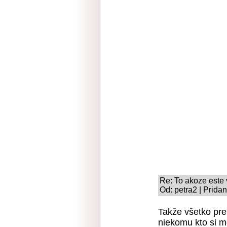
Re: To akoze este
Od: petra2 | Prida
Takže všetko prep
niekomu kto si 