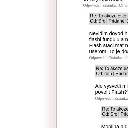
Odpovedať
Známka: 3.9
H
Re: To akoze este
Od: Src | Pridané:
Nevidim dovod ho 
flashi funguju a n
Flash staci mat n
userom. To je do
Odpovedať
Známka: -0
Re: To akoze e
Od: rolh | Prid
Ale vysvetli 
povolit Flash?
Odpovedať
Známka:
Re: To akoz
Od: Src | Pr
Mobilna apl