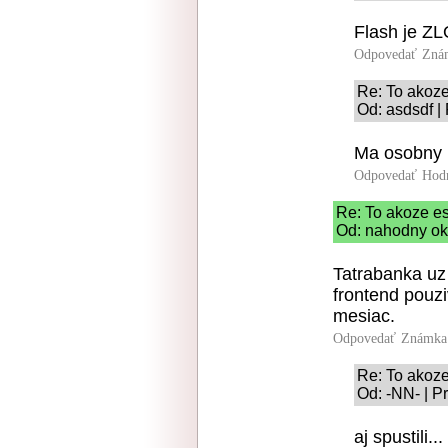
Flash je ZL
Odpovedať
Zná
Re: To akoz
Od: asdsdf |
Ma osobny 
Odpovedať
Hod
Re: To akoze e
Od: nahodny oko
Tatrabanka uz 
frontend pouzi
mesiac.
Odpovedať
Známka:
Re: To akoz
Od: -NN- | P
aj spustili.