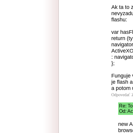
Ak ta to 
nevyzadu
flashu:
var hasFl
return (t
navigator
ActiveXO
: navigat
};
Funguje v
je flash a
a potom 
Odpovedať
Re: To
Od: Ac
new A
brows