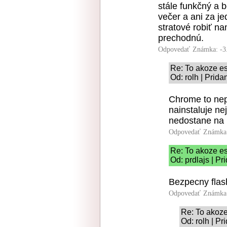
stále funkčný a 
večer a ani za j
stratové robiť na
prechodnú.
Odpovedať
Známka: -3
Re: To akoze e
Od: rolh | Prid
Chrome to nepo
nainstaluje ne
nedostane na 
Odpovedať
Známka:
Re: To akoze e
Od: prdlajs | P
Bezpecny flash
Odpovedať
Známka:
Re: To akoz
Od: rolh | P