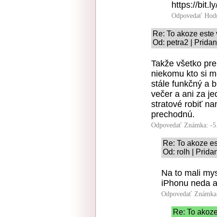
https://bit.
Odpovedať
Hod
Re: To akoze este
Od: petra2 | Prida
Takže všetko prep
niekomu kto si 
stále funkčný a 
večer a ani za j
stratové robiť na
prechodnú.
Odpovedať
Známka: -5
Re: To akoze e
Od: rolh | Prid
Na to mali mys
iPhonu neda a 
Odpovedať
Známka:
Re: To akoz