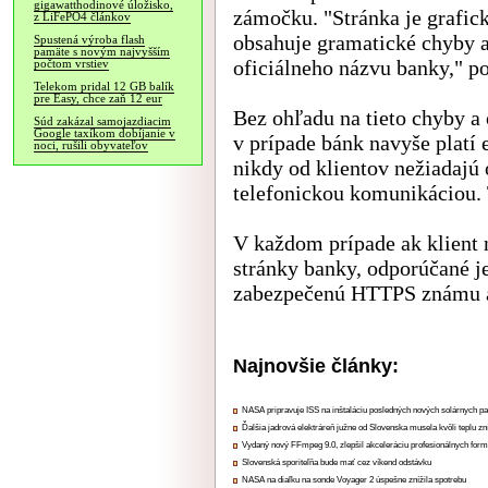
gigawatthodinové úložisko,
zámočku. "Stránka je grafick
z LiFePO4 článkov
obsahuje gramatické chyby 
Spustená výroba flash
pamäte s novým najvyšším
oficiálneho názvu banky," p
počtom vrstiev
Telekom pridal 12 GB balík
pre Easy, chce zaň 12 eur
Bez ohľadu na tieto chyby a
Súd zakázal samojazdiacim
Google taxíkom dobíjanie v
v prípade bánk navyše platí 
noci, rušili obyvateľov
nikdy od klientov nežiadajú
telefonickou komunikáciou. 
V každom prípade ak klient 
stránky banky, odporúčané j
zabezpečenú HTTPS známu a
Najnovšie články:
NASA pripravuje ISS na inštaláciu posledných nových solárnych p
Ďalšia jadrová elektráreň južne od Slovenska musela kvôli teplu zn
Vydaný nový FFmpeg 9.0, zlepšil akceleráciu profesionálnych form
Slovenská sporiteľňa bude mať cez víkend odstávku
NASA na diaľku na sonde Voyager 2 úspešne znížila spotrebu