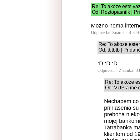
Re: To akoze este v
Od: Roztopasniik | Pr
Mozno nema interne
Odpovedať
Známka: 4.8
H
Re: To akoze este
Od: tbtbtb | Pridan
:D :D :D
Odpovedať
Známka: 0.
Re: To akoze e
Od: VUB a ine d
Nechapem co je
prihlasenia su
preboha nieko
mojej bankoma
Tatrabanka ma
klientom od 19