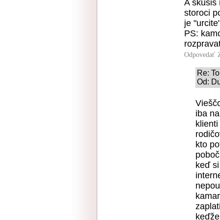
A skusis
storoci 
je "urcit
PS: kamos
rozpravat
Odpovedať
Re: To
Od: Du
Vieščo
iba na
klient
rodičo
kto po
poboč
keď si
intern
nepou
kamará
zaplat
keďže