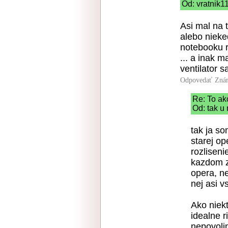
Od: vratnik1
Asi mal na 
alebo nieke
notebooku 
... a inak 
ventilator 
Odpovedať
Zná
Re: To ak
Od: tak u
tak ja so
starej op
rozliseni
kazdom z
opera, n
nej asi v
Ako niek
idealne r
nepovoli