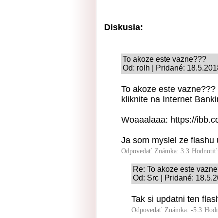
Diskusia:
To akoze este vazne???
Od: rolh | Pridané: 18.5.20
To akoze este vazne??? 
kliknite na Internet Banki
Woaaalaaa: https://ibb.
Ja som myslel ze flashu 
Odpovedať
Známka: 3.3
Hodnotiť
Re: To akoze este vazn
Od: Src | Pridané: 18.5.
Tak si updatni ten fla
Odpovedať
Známka: -5.3
Hodn