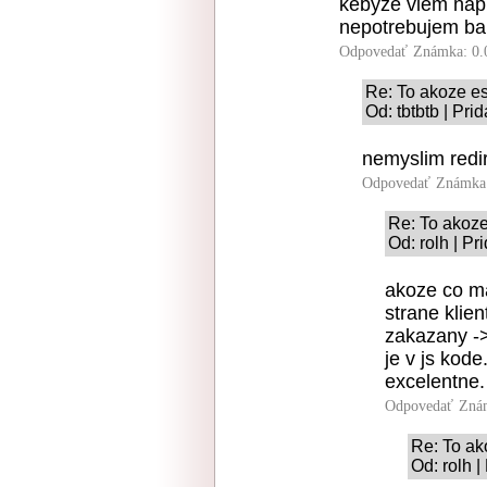
kebyze viem napis
nepotrebujem ba
Odpovedať
Známka: 0.
Re: To akoze e
Od: tbtbtb | Pri
nemyslim redi
Odpovedať
Známka:
Re: To akoz
Od: rolh | P
akoze co ma
strane klie
zakazany -
je v js kode
excelentne
Odpovedať
Znám
Re: To ak
Od: rolh 