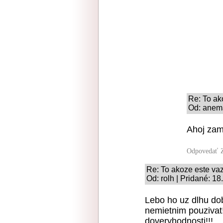
Re: To ak
Od: anema
Ahoj zam
Odpovedať
Re: To akoze este v
Od: rolh | Pridané: 1
Lebo ho uz dlhu do
nemietnim pouzivat!
doveryhodnosti!!!