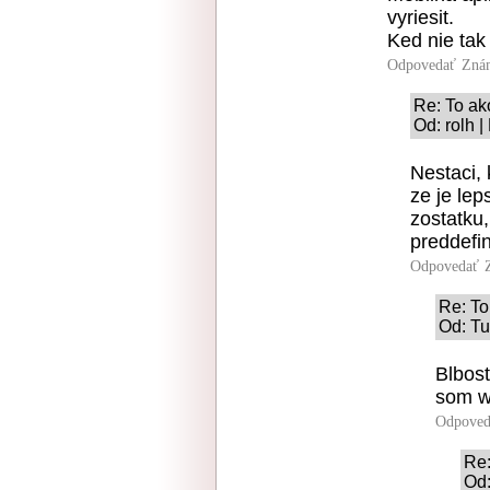
vyriesit.
Ked nie tak 
Odpovedať
Znám
Re: To ak
Od: rolh 
Nestaci,
ze je lep
zostatku,
preddefin
Odpovedať
Re: To
Od: Tu
Blbos
som w
Odpoved
Re:
Od: