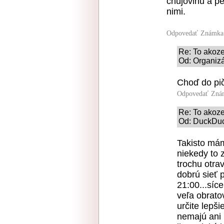
chujovinu a pe
nimi.
Odpovedať
Známka:
Re: To akoz
Od: Organiz
Choď do pi
Odpovedať
Znám
Re: To akoz
Od: DuckDuck
Takisto mám
niekedy to 
trochu otra
dobrú sieť 
21:00...síc
veľa obrato
určite lepši
nemajú ani 