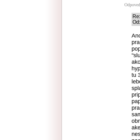
Odpoved
Re:
Od:
Ano
pra
pop
"sl
ako
hyp
tu 
leb
spl
pri
pap
pra
sam
obm
ake
nes