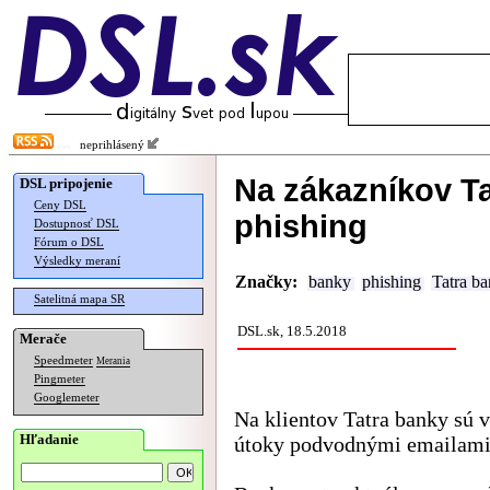
neprihlásený
Na zákazníkov Ta
DSL pripojenie
Ceny DSL
phishing
Dostupnosť DSL
Fórum o DSL
Výsledky meraní
Značky:
banky
phishing
Tatra b
Satelitná mapa SR
DSL.sk, 18.5.2018
Merače
Speedmeter
Merania
Pingmeter
Googlemeter
Na klientov Tatra banky sú v
Hľadanie
útoky podvodnými emailami,