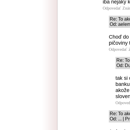
iba nejaký 
Odpovedať
Znám
Re: To ak
Od: aelem
Choď do p
pičoviny 
Odpovedať
Re: To
Od: Du
tak si
banku.
akože 
slove
Odpoved
Re: To ak
Od: ... | 