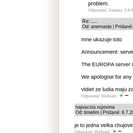
problem.
Odpovedať
Známka: 0.0
Re: .....
Od: anemasto | Pridané:
mne ukazuje toto
Announcement: server 
The EUROPA server is
We apologise for any
vidiet ze ludia maju z
Odpovedať
Hodnotiť:
najvacsia xujovina
Od: timetim | Pridané: 6.7.
je to jedna velka chujovi
Odpovedať
Hodnotiť: