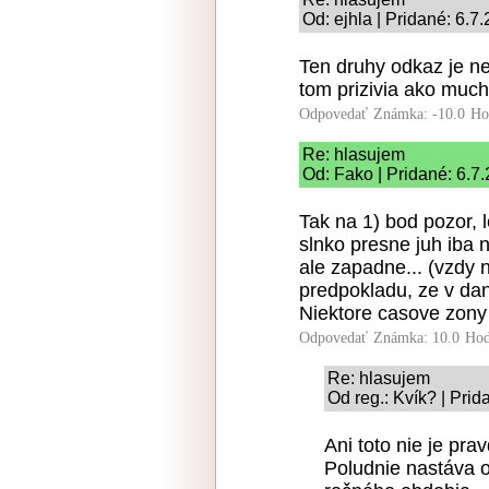
Od: ejhla | Pridané: 6.7
Ten druhy odkaz je nej
tom prizivia ako much
Odpovedať
Známka: -10.0
Ho
Re: hlasujem
Od: Fako | Pridané: 6.7
Tak na 1) bod pozor,
slnko presne juh iba n
ale zapadne... (vzdy 
predpokladu, ze v da
Niektore casove zony 
Odpovedať
Známka: 10.0
Hod
Re: hlasujem
Od reg.: Kvík? | Prid
Ani toto nie je pr
Poludnie nastáva o