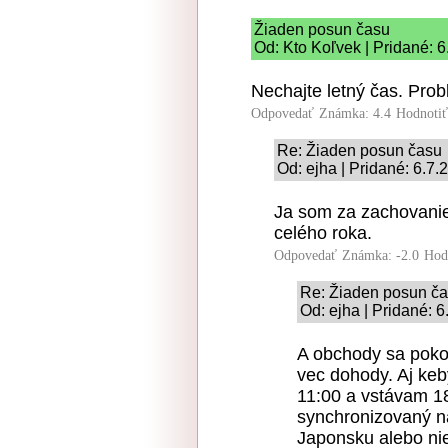
Žiaden posun času
Od: Kto Koľvek | Pridané: 6
Nechajte letný čas. Prob
Odpovedať
Známka: 4.4
Hodnoti
Re: Žiaden posun času
Od: ejha | Pridané: 6.7.
Ja som za zachovani
celého roka.
Odpovedať
Známka: -2.0
Hod
Re: Žiaden posun č
Od: ejha | Pridané: 
A obchody sa pokoj
vec dohody. Aj ke
11:00 a vstávam 18
synchronizovaný na
Japonsku alebo nie