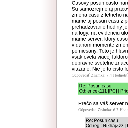
Casovy posun casto narus
Su samozrejme aj pracovn
zmena casu z letneho na
mame aj posun casu z po
prehadzovanie hodiny je
na logy, na evidenciu u
mame server, ktory caso
v danom momente zmeny
pomiesany. Toto je hlav
vsak ovela viacej faktoro
dopravne svetelne znacen
viazane. Nie je to cisto l
Odpovedať
Známka: 7.4
Hodnoti
Re: Posun casu
Od: ericek111 [PC] | Pri
Prečo sa váš server 
Odpovedať
Známka: 6.7
Hodn
Re: Posun casu
Od reg.: NikhajZzz |