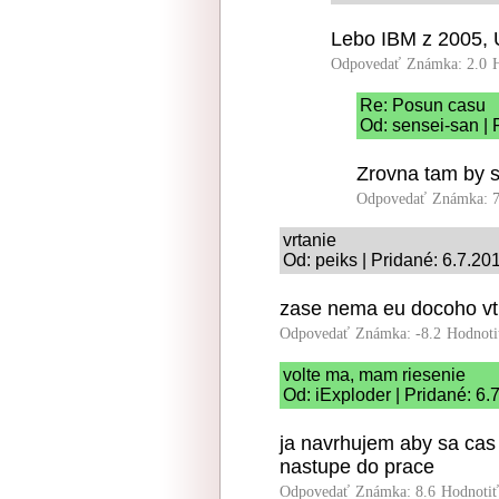
Lebo IBM z 2005, U
Odpovedať
Známka: 2.0
Re: Posun casu
Od: sensei-san | 
Zrovna tam by s
Odpovedať
Známka: 7
vrtanie
Od: peiks | Pridané: 6.7.20
zase nema eu docoho vt
Odpovedať
Známka: -8.2
Hodnoti
volte ma, mam riesenie
Od: iExploder | Pridané: 6.
ja navrhujem aby sa cas
nastupe do prace
Odpovedať
Známka: 8.6
Hodnoti