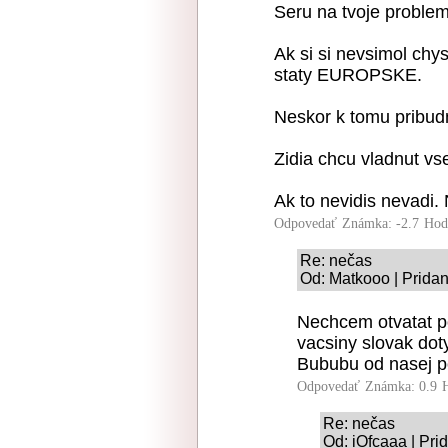
Seru na tvoje problem
Ak si si nevsimol chy
staty EUROPSKE.
Neskor k tomu pribud
Zidia chcu vladnut vs
Ak to nevidis nevadi.
Odpovedať
Známka: -2.7
Hod
Re: nečas
Od: Matkooo | Pridan
Nechcem otvatat po
vacsiny slovak dot
Bububu od nasej pol
Odpovedať
Známka: 0.9
Re: nečas
Od: iOfcaaa | Pri