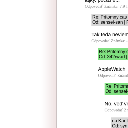
lajky, pocasie...
Odpovedať
Známka: 7.9
Re: Pritomny cas
Od: sensei-san | 
Tak teda neviem 
Odpovedať
Známka: -
Re: Pritomny 
Od: 342rwad |
AppleWatch
Odpovedať
Známk
Re: Pritom
Od: sensei
No, veď v
Odpovedať
Zn
na Kant
Od: syn