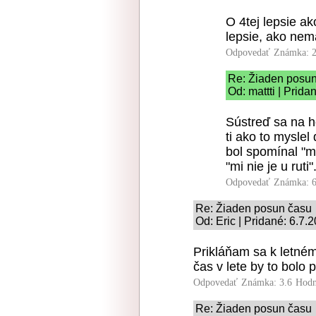
O 4tej lepsie ako
lepsie, ako nem
Odpovedať
Známka: 2
Re: Žiaden posu
Od: mattti | Prida
Sústreď sa na 
ti ako to myslel
bol spomínal "mi
"mi nie je u rut
Odpovedať
Známka: 6
Re: Žiaden posun času
Od: Eric | Pridané: 6.7.
Prikláňam sa k letném
čas v lete by to bolo p
Odpovedať
Známka: 3.6
Hodn
Re: Žiaden posun času