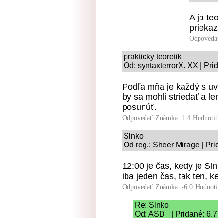
A ja te
prieka
Odpoveda
prakticky teoretik
Od: syntaxterrorX. XX | Pri
Podľa mňa je každý s uv
by sa mohli striedať a l
posunúť.
Odpovedať
Známka: 1.4
Hodnoti
Slnko
Od reg.: Sheer Mirage | Pr
12:00 je čas, kedy je Sl
iba jeden čas, tak ten, k
Odpovedať
Známka: -6.0
Hodnoti
Re: Slnko
Od: ASD_ | Pridané: 6.