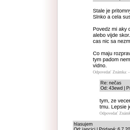
Stale je pritom
Slnko a cela su
Povedz mi aky d
alebo vijde skor.
cas nic sa nezm
Co maju rozprava
tym padom nemoz
vidno.
Odpovedať
Známka: -
Re: nečas
Od: 43ewd | P
tym, ze vece
tmu. Lepsie j
Odpovedať
Známk
hlasujem
Od: jancici | Pridané: 6.7.2