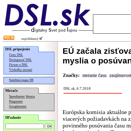
neprihlásený
EÚ začala zisťova
DSL pripojenie
Ceny DSL
myslia o posúvan
Dostupnosť DSL
Fórum o DSL
Výsledky meraní
Značky:
meranie času
zaujímavost
Satelitná mapa SR
DSL.sk, 6.7.2018
Merače
Speedmeter
Merania
Pingmeter
Googlemeter
Európska komisia aktuálne 
Hľadanie
viacerých požiadavkách na z
povinného posúvania času m