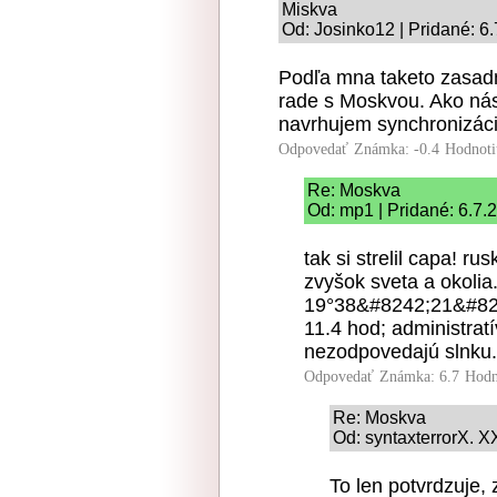
Miskva
Od: Josinko12 | Pridané: 6
Podľa mna taketo zasadn
rade s Moskvou. Ako nás
navrhujem synchronizáci
Odpovedať
Známka: -0.4
Hodnoti
Re: Moskva
Od: mp1 | Pridané: 6.7.
tak si strelil capa! 
zvyšok sveta a okoli
19°38&#8242;21&#82
11.4 hod; administrat
nezodpovedajú slnku. 
Odpovedať
Známka: 6.7
Hodn
Re: Moskva
Od: syntaxterrorX. X
To len potvrdzuje,