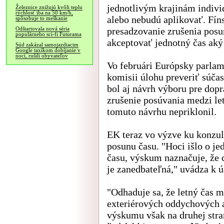
jednotlivým krajinám indivi
Železnice znižujú kvôli teplu
rýchlosť iba na 50 km/h,
alebo nebudú aplikovať. Fín
spôsobuje to meškanie
presadzovanie zrušenia posu
Odštartovala nová séria
populárneho sci-fi Futurama
akceptovať jednotný čas aký
Súd zakázal samojazdiacim
Google taxíkom dobíjanie v
noci, rušili obyvateľov
Vo februári Európsky parlam
komisii úlohu preveriť súča
bol aj návrh výboru pre dop
zrušenie posúvania medzi l
tomuto návrhu nepriklonil.
EK teraz vo výzve ku konzul
posunu času. "Hoci išlo o j
času, výskum naznačuje, že 
je zanedbateľná," uvádza k ú
"Odhaduje sa, že letný čas 
exteriérových oddychových a
výskumu však na druhej stra