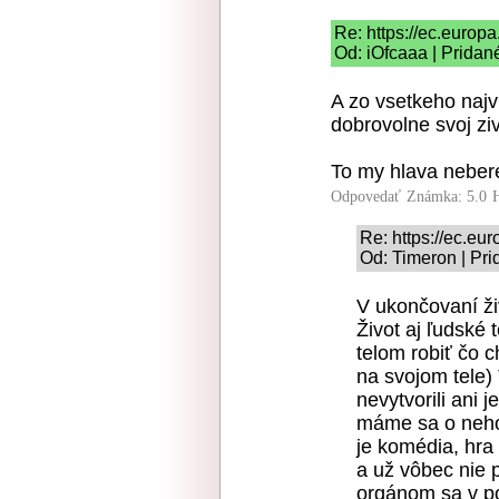
Re: https://ec.europa
Od: iOfcaaa | Pridan
A zo vsetkeho najvi
dobrovolne svoj zi
To my hlava neber
Odpovedať
Známka: 5.0
Re: https://ec.eur
Od: Timeron | Pri
V ukončovaní ži
Život aj ľudské 
telom robiť čo c
na svojom tele) 
nevytvorili ani
máme sa o neho 
je komédia, hra 
a už vôbec nie p
orgánom sa v pod