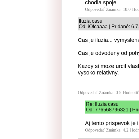
chodia spoje.
Odpovedať
Známka: 10.0
Hod
Iluzia casu
Od: iOfcaaaa | Pridané: 6.
Cas je iluzia... vymyslen
Cas je odvodeny od pohyb
Kazdy si moze urcit vla
vysoko relativny.
Odpovedať
Známka: 0.5
Hodnoti
Re: Iluzia casu
Od: 776568796321 | Pri
Aj tento príspevok je i
Odpovedať
Známka: 4.2
Hodn