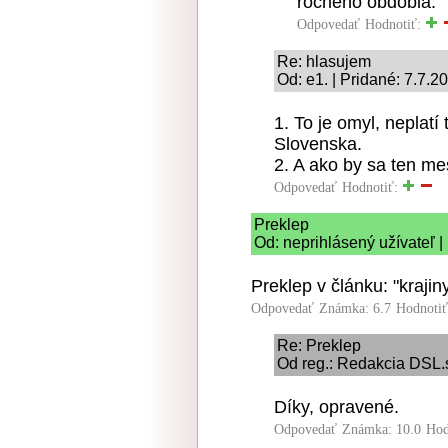
ročného obdobia.
Odpovedať
Hodnotiť:
Re: hlasujem
Od: e1. | Pridané: 7.7.2
1. To je omyl, neplatí
Slovenska.
2. A ako by sa ten mes
Odpovedať
Hodnotiť:
Preklep
Od: neprihlásený užívateľ |
Preklep v článku: "krajin
Odpovedať
Známka: 6.7
Hodnoti
Re: Preklep
Od reg.: Redakcia DSL.s
Díky, opravené.
Odpovedať
Známka: 10.0
Hod