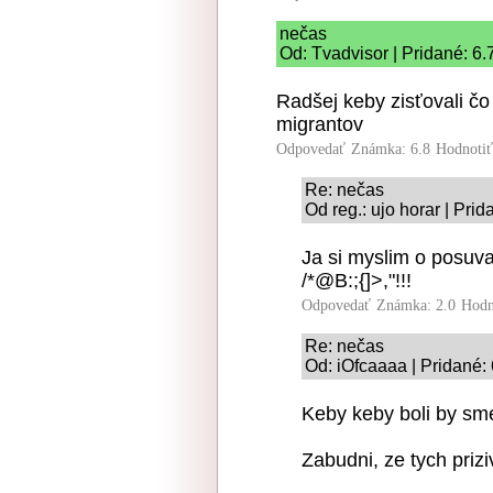
nečas
Od: Tvadvisor | Pridané: 6
Radšej keby zisťovali čo
migrantov
Odpovedať
Známka: 6.8
Hodnoti
Re: nečas
Od reg.: ujo horar | Pri
Ja si myslim o posuva
/*@B:;{]>,"!!!
Odpovedať
Známka: 2.0
Hodn
Re: nečas
Od: iOfcaaaa | Pridané:
Keby keby boli by sme
Zabudni, ze tych priz