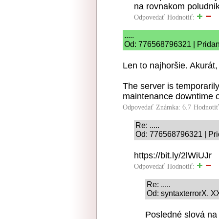
na rovnakom poludnik
Odpovedať
Hodnotiť:
.....
Od: 776568796321 | Pridan
Len to najhoršie. Akurát,
The server is temporaril
maintenance downtime o
Odpovedať
Známka: 6.7
Hodnoti
Re: .....
Od: 776568796321 | Pri
https://bit.ly/2lWiUJr
Odpovedať
Hodnotiť:
Re: .....
Od: syntaxterrorX. X
Posledné slová na 