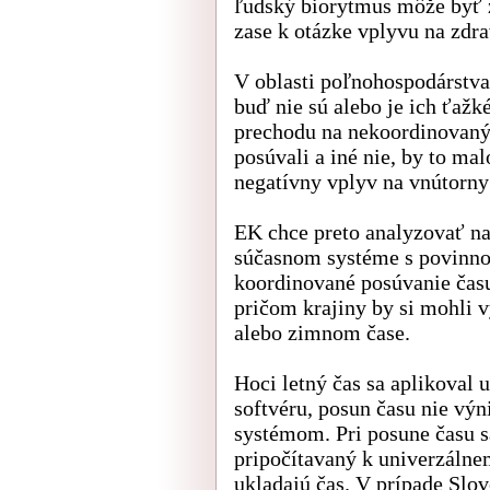
ľudský biorytmus môže byť z
zase k otázke vplyvu na zdra
V oblasti poľnohospodárstva
buď nie sú alebo je ich ťažk
prechodu na nekoordinovaný 
posúvali a iné nie, by to m
negatívny vplyv na vnútorny
EK chce preto analyzovať n
súčasnom systéme s povinnou
koordinované posúvanie času
pričom krajiny by si mohli 
alebo zimnom čase.
Hoci letný čas sa aplikova
softvéru, posun času nie v
systémom. Pri posune času s
pripočítavaný k univerzálne
ukladajú čas. V prípade Slo