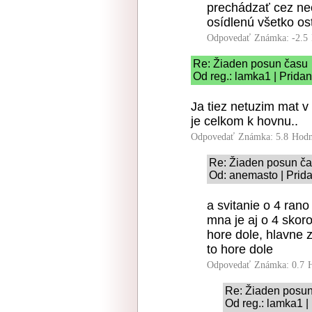
prechádzať cez ne
osídlenú všetko os
Odpovedať
Známka: -2.5
Re: Žiaden posun času
Od reg.: lamka1 | Prida
Ja tiez netuzim mat v 
je celkom k hovnu..
Odpovedať
Známka: 5.8
Hodn
Re: Žiaden posun č
Od: anemasto | Prida
a svitanie o 4 rano
mna je aj o 4 skoro,
hore dole, hlavne
to hore dole
Odpovedať
Známka: 0.7
Re: Žiaden posu
Od reg.: lamka1 |