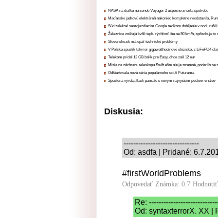
NASA na diaľku na sonde Voyager 2 úspešne znížila spotrebu
Maďarsko jadrovú elektráreň nakoniec kompletne neodstavilo, Ru
Súd zakázal samojazdiacim Google taxíkom dobíjanie v noci, rušili
Železnice znižujú kvôli teplu rýchlosť iba na 50 km/h, spôsobuje t
Slovensko.sk má opäť technické problémy
V Poľsku spustili takmer gigawatthodinové úložisko, z LiFePO4 čl
Telekom pridal 12 GB balík pre Easy, chce zaň 12 eur
Misia na záchranu teleskopu Swift ešte nie je stratená, podarilo sa 
Odštartovala nová séria populárneho sci-fi Futurama
Spustená výroba flash pamäte s novým najvyšším počtom vrstiev
Diskusia:
-------------------------------
Od: asdfa | Pridané: 6.7.20
#firstWorldProblems
Odpovedať
Známka: 0.7
Hodnoti
Re: ----------------------------
Od: syntaxterrorX. XX |