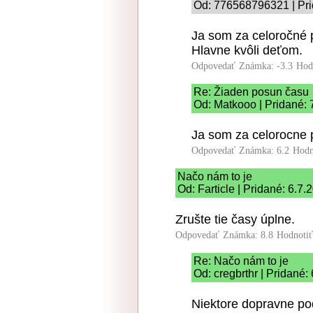
Od: 776568796321 | Pri
Ja som za celoročné 
Hlavne kvôli deťom.
Odpovedať
Známka: -3.3
Hod
Re: Žiaden posun času
Od: Matkooo | Pridané: 
Ja som za celorocne 
Odpovedať
Známka: 6.2
Hodn
Načo nám to je
Od: Farticle | Pridané: 6.7.
Zrušte tie časy úplne.
Odpovedať
Známka: 8.8
Hodnoti
Re: Načo nám to je
Od: cregbrthr | Pridané:
Niektore dopravne podn