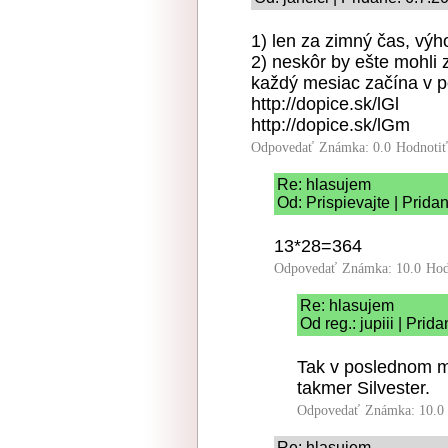
1) len za zimný čas, výh
2) neskôr by ešte mohli
každý mesiac začína v p
http://dopice.sk/lGl
http://dopice.sk/lGm
Odpovedať
Známka: 0.0
Hodnoti
Re: hlasujem
Od: Prispievajte | Prida
13*28=364
Odpovedať
Známka: 10.0
Hod
Re: hlasujem
Od reg.: jupiii | Pri
Tak v poslednom me
takmer Silvester.
Odpovedať
Známka: 10.0
Re: hlasujem