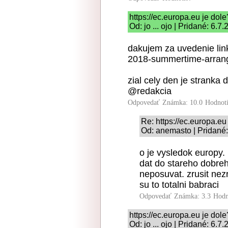
https://ec.europa.eu je dole
Od: jo ... ojo | Pridané: 6.7
dakujem za uvedenie link
2018-summertime-arran
zial cely den je stranka 
@redakcia
Odpovedať
Známka: 10.0
Hodnot
Re: https://ec.europa.eu
Od: anemasto | Pridané:
o je vysledok europy.
dat do stareho dobre
neposuvat. zrusit nezr
su to totalni babraci
Odpovedať
Známka: 3.3
Hodn
https://ec.europa.eu je dole
Od: jo ... ojo | Pridané: 6.7