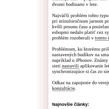
dvomi hodinami v lete.
Najväčší problém tohto typu
pri minuloročnom jarnom po
kvôli posunu času a posiela
eshopmi nedalo platiť cez s
problém rozoberali v
tomto 
Problémom, ku ktorému prišl
nastavených budíkov na smar
napríklad u iPhonov. Známy j
sieti
nastavili
aplikovanie le
synchronizujúce si čas zo si
Odkaz na zapojenie do verej
konzultácie
.
Najnovšie články: