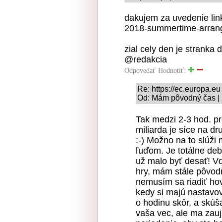
dakujem za uvedenie link
2018-summertime-arran
zial cely den je stranka 
@redakcia
Odpovedať
Hodnotiť:
Re: https://ec.europa.eu
Od: Mám pôvodný čas | 
Tak medzi 2-3 hod. pr
miliarda je síce na dr
:-) Možno na to slúži
ľuďom. Je totálne debi
už malo byť desať! V
hry, mám stále pôvod
nemusím sa riadiť hov
kedy si majú nastavov
o hodinu skôr, a skúša
vaša vec, ale ma zauj