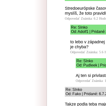
Stredoeurópske časov
myslíš, že toto pravidl
Odpovedať
Známka: 6.2
Hodn
Re: Slnko
Od: Adolf1 | Pridané
to lebo v západnej
je chyba?
Odpovedať
Známka: 5.6
Re: Slnko
Od: Pudleek | Pri
Aj ten si privlastn
Odpovedať
Známka: 1
Re: Slnko
Od: Fako | Pridané: 6.7
Takze podla teba maj