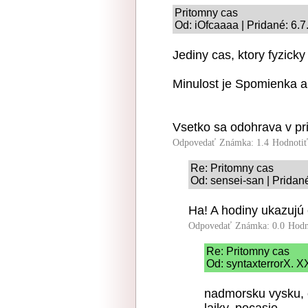
Pritomny cas
Od: iOfcaaaa | Pridané: 6.
Jediny cas, ktory fyzicky 
Minulost je Spomienka a
Vsetko sa odohrava v pr
Odpovedať
Známka: 1.4
Hodnoti
Re: Pritomny cas
Od: sensei-san | Pridan
Ha! A hodiny ukazujú
Odpovedať
Známka: 0.0
Hodn
Re: Pritomny cas
Od: syntaxterrorX. X
nadmorsku vysku, o