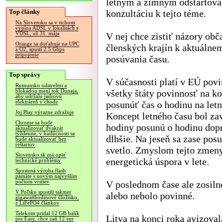
letným a zimným odštartova
Top články
konzultáciu k tejto téme.
Na Slovensku sa v tichosti
vypína ADSL v lokalitách s
VDSL, už 31. mája
V nej chce zistiť názory obč
Orange sa doťahuje na UPC
členských krajín k aktuáln
a O2, spustí 2.5 Gbps
pripojenie
posúvania času.
Top správy
V súčasnosti platí v EÚ povi
Rumunsko odstrelmi a
všetky štáty povinnosť na k
blokádou mení tok Dunaja,
aby udržalo jadrovú
elektráreň v chode
posunúť čas o hodinu na letn
Joj Play výrazne zdražuje
Koncept letného času bol zav
Chrome sa bude
hodiny posunú o hodinu dopre
aktualizovať dvakrát
týždenne, v budúcnosti sa
dlhšie. Na jeseň sa zase pos
bude aktualizovať bez
reštartov
svetlo. Zmyslom tejto zmeny
Slovensko.sk má opäť
energetická úspora v lete.
technické problémy
Spustená výroba flash
pamäte s novým najvyšším
počtom vrstiev
V poslednom čase ale zosilne
V Poľsku spustili takmer
alebo nebolo povinné.
gigawatthodinové úložisko,
z LiFePO4 článkov
Telekom pridal 12 GB balík
Litva na konci roka avizoval
pre Easy, chce zaň 12 eur