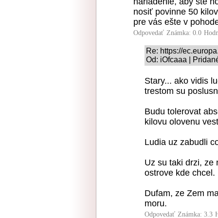
nariadenie, aby ste h
nosiť povinne 50 kilo
pre vás ešte v pohod
Odpovedať
Známka: 0.0
Hodn
Re: https://ec.europa
Od: iOfcaaa | Pridan
Stary... ako vidis 
trestom su poslusn
Budu tolerovat abso
kilovu olovenu ves
Ludia uz zabudli c
Uz su taki drzi, ze
ostrove kde chcel.
Dufam, ze Zem ma v
moru.
Odpovedať
Známka: 3.3