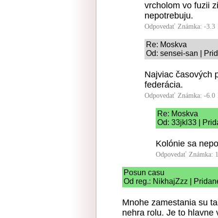
vrcholom vo fuzii 
nepotrebuju.
Odpovedať
Známka: -3.3
Re: Moskva
Od: sensei-san | Pri
Najviac časových 
federácia.
Odpovedať
Známka: -6.0
Re: Moskva
Od: 33jkl33 | Pri
Kolónie sa nep
Odpovedať
Známka: 1
Posun casu
Od reg.: NikhajZzz | Pridan
Mnohe zamestania su ta
nehra rolu. Je to hlavn