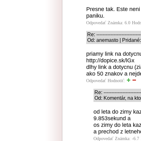
Presne tak. Este neni
paniku.
Odpovedať
Známka: 6.0
Hodn
Re: ----------------------------
Od: anemasto | Pridané:
priamy link na dotycn
http://dopice.sk/lGx
dlhy link a dotycnu (z
ako 50 znakov a nejd
Odpovedať
Hodnotiť:
Re: ------------------------
Od: Komentár, na kto
od leta do zimy ka
9.853sekund a
os zimy do leta ka
a prechod z letneh
Odpovedať
Známka: -6.7