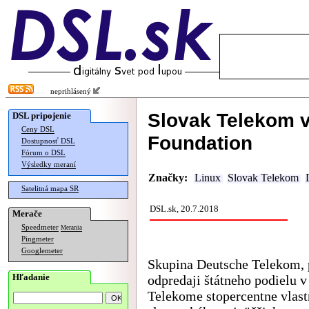
neprihlásený
Slovak Telekom v
DSL pripojenie
Ceny DSL
Foundation
Dostupnosť DSL
Fórum o DSL
Výsledky meraní
Značky:
Linux
Slovak Telekom
Satelitná mapa SR
DSL.sk, 20.7.2018
Merače
Speedmeter
Merania
Pingmeter
Googlemeter
Skupina Deutsche Telekom, 
Hľadanie
odpredaji štátneho podielu v
Telekome stopercentne vlast