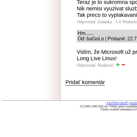
Teraz je to sukromna sp
Nik nemisi vyuzivat sluz
Tak preco to vyplakavan
Odpovedať
Známka: -5.0
Hodnoti
Hm.......
Od: baGoLo | Pridané: 22.7
Vidím, že Microsoft už pr
Long Live Linux!
Odpovedať
Hodnotiť:
Pridať komentár
NÁVŠTEVNOSŤ
|
INZE
(C) 2004, 2005 DSL.sk | Všetky práva vyhradené
Všetky uvedené informácie sú b