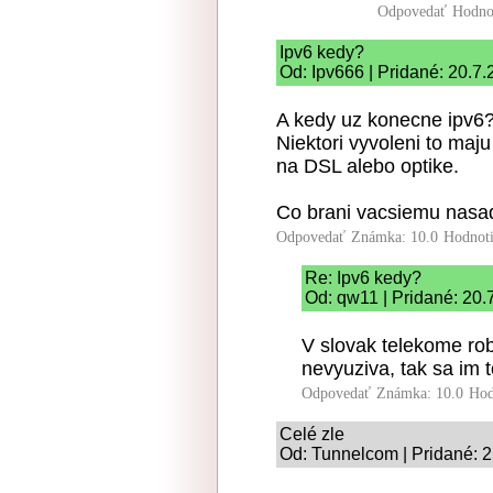
Odpovedať
Hodno
Ipv6 kedy?
Od: Ipv666 | Pridané: 20.7
A kedy uz konecne ipv6
Niektori vyvoleni to maju
na DSL alebo optike.
Co brani vacsiemu nasa
Odpovedať
Známka: 10.0
Hodnot
Re: Ipv6 kedy?
Od: qw11 | Pridané: 20.
V slovak telekome robil
nevyuziva, tak sa im t
Odpovedať
Známka: 10.0
Hod
Celé zle
Od: Tunnelcom | Pridané: 2