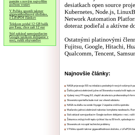
pamäte s novým najvyšším
desiatkach open source proj
počtom vrstiev
Kubernetes, Node.js, LinuxB
V Poľsku spustili takmer
gigawatthodinové úložisko,
Network Automation Platfor
z LiFePO4 článkov
Telekom pridal 12 GB balík
doteraz podieľal a aktívne do
pre Easy, chce zaň 12 eur
Súd zakázal samojazdiacim
Google taxíkom dobíjanie v
Ostatnými platinovými člen
noci, rušili obyvateľov
Fujitsu, Google, Hitachi, Hu
Qualcomm, Tencent, Samsu
Najnovšie články:
NASA pripravuje ISS na inštaláciu posledných nových solárnych p
Ďalšia jadrová elektráreň južne od Slovenska musela kvôli teplu zn
Vydaný nový FFmpeg 9.0, zlepšil akceleráciu profesionálnych form
Slovenská sporiteľňa bude mať cez víkend odstávku
NASA na diaľku na sonde Voyager 2 úspešne znížila spotrebu
Maďarsko jadrovú elektráreň nakoniec kompletne neodstavilo, Ru
Súd zakázal samojazdiacim Google taxíkom dobíjanie v noci, rušili
Železnice znižujú kvôli teplu rýchlosť iba na 50 km/h, spôsobuje t
Slovensko.sk má opäť technické problémy
V Poľsku spustili takmer gigawatthodinové úložisko, z LiFePO4 čl