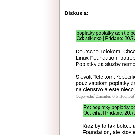
Diskusia:
poplatky poplatky ach tie p
Od: stikutko | Pridané: 20.
Deutsche Telekom: Chcem
Linux Foundation, potre
Poplatky za sluzby nemoz
Slovak Telekom: *specif
pouzivatelom poplatky z
na clenstvo a este nieco
Odpovedať
Známka: 8.6
Hodnoti
Re: poplatky poplatky ac
Od: ejha | Pridané: 20.7
Kiez by to tak bolo..
Foundation, ale ktovie