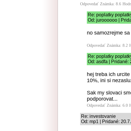
Odpovedať
Známka: 8.6
Hodn
Re: poplatky poplatk
Od: juroooooo | Prid
no samozrejme sa 
Odpovedať
Známka: 8.2
Re: poplatky poplatk
Od: asdfa | Pridané:
hej treba ich urcit
10%, ini si nezasl
Sak my slovaci sm
podporovat...
Odpovedať
Známka: 6.0
Re: investovanie
Od: mp1 | Pridané: 20.7