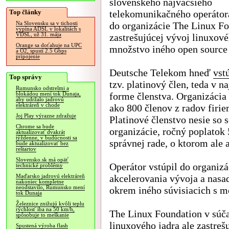
slovenského najväčšieho
Top články
telekomunikačného operátora
do organizácie The Linux F
Na Slovensku sa v tichosti
vypína ADSL v lokalitách s
VDSL, už 31. mája
zastrešujúcej vývoj linuxové
Orange sa doťahuje na UPC
množstvo iného open source 
a O2, spustí 2.5 Gbps
pripojenie
Deutsche Telekom hneď
vst
Top správy
tzv. platinový člen, teda v n
Rumunsko odstrelmi a
forme členstva. Organizácia
blokádou mení tok Dunaja,
aby udržalo jadrovú
elektráreň v chode
ako 800 členov z radov firie
Joj Play výrazne zdražuje
Platinové členstvo nesie so 
Chrome sa bude
organizácie, ročný poplatok 
aktualizovať dvakrát
týždenne, v budúcnosti sa
správnej rade, o ktorom ale
bude aktualizovať bez
reštartov
Slovensko.sk má opäť
Operátor vstúpil do organiz
technické problémy
akcelerovania vývoja a nasa
Maďarsko jadrovú elektráreň
nakoniec kompletne
neodstavilo, Rumunsko mení
okrem iného súvisiacich s 
tok Dunaja
Železnice znižujú kvôli teplu
rýchlosť iba na 50 km/h,
The Linux Foundation v súča
spôsobuje to meškanie
linuxového jadra ale zastreš
Spustená výroba flash