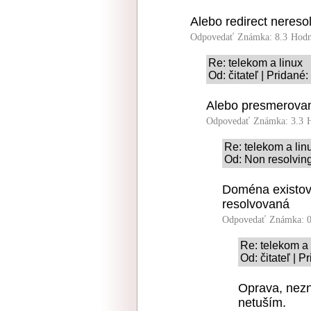
Alebo redirect neres
Odpovedať
Známka: 8.3
Hodn
Re: telekom a linux
Od: čitateľ | Pridané
Alebo presmerovan
Odpovedať
Známka: 3.3
Re: telekom a lin
Od: Non resolving
Doména existov
resolvovaná
Odpovedať
Známka: 0
Re: telekom a 
Od: čitateľ | 
Oprava, nezn
netuším.