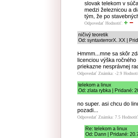
slovak telekom v súčas
medzi železnicou a di
tým, že po stavebnýc
Odpovedať
Hodnotiť:
ničivý teoretik
Od: syntaxterrorX. XX | Pri
Hmmm...mne sa skôr zdá,
licenciou výška ročného
priekazne nesprávnej ra
Odpovedať
Známka: -2.9
Hodnoti
telekom a linux
Od: zlata rybka | Pridané: 
no super. asi chcu do li
pozadi...
Odpovedať
Známka: 7.5
Hodnoti
Re: telekom a linux
Od: Dann | Pridané: 20.