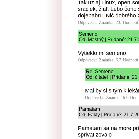
Tak uz aj Linux, open-so
sraciek, žiaľ. Lebo čoho
dojebabru. Nič dobrého z
Odpovedať
Známka: 2.0
Hodnoti
Semeno
Od: Mastný | Pridané: 21.7
Vytieklo mi semeno
Odpovedať
Známka: 6.7
Hodnoti
Re: Semeno
Od: čitateľ | Pridané: 2
Mal by si s tým k leká
Odpovedať
Známka: 6.0
Hodn
Pamatam
Od: Fakty | Pridané: 21.7.
Pamatam sa na more pris
sprivatizovalo