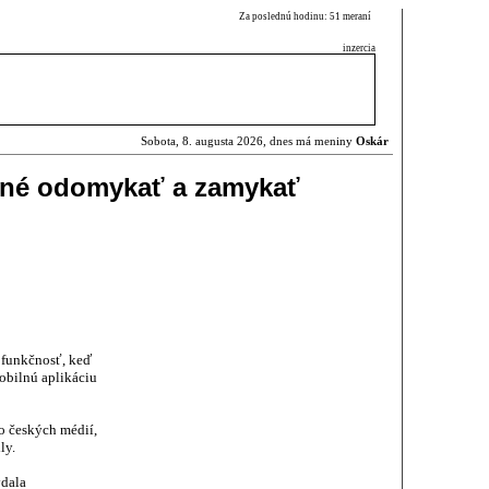
Za poslednú hodinu: 51 meraní
inzercia
Sobota, 8. augusta 2026, dnes má meniny
Oskár
né odomykať a zamykať
u
funkčnosť, keď
obilnú aplikáciu
o českých médií,
ly.
dala