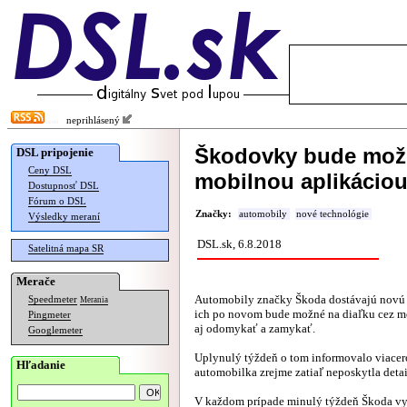
neprihlásený
Škodovky bude mož
DSL pripojenie
Ceny DSL
mobilnou aplikácio
Dostupnosť DSL
Fórum o DSL
Značky:
automobily
nové technológie
Výsledky meraní
DSL.sk, 6.8.2018
Satelitná mapa SR
Merače
Automobily značky Škoda dostávajú novú 
Speedmeter
Merania
ich po novom bude možné na diaľku cez m
Pingmeter
aj odomykať a zamykať.
Googlemeter
Uplynulý týždeň o tom informovalo viacer
Hľadanie
automobilka zrejme zatiaľ neposkytla detai
V každom prípade minulý týždeň Škoda vy