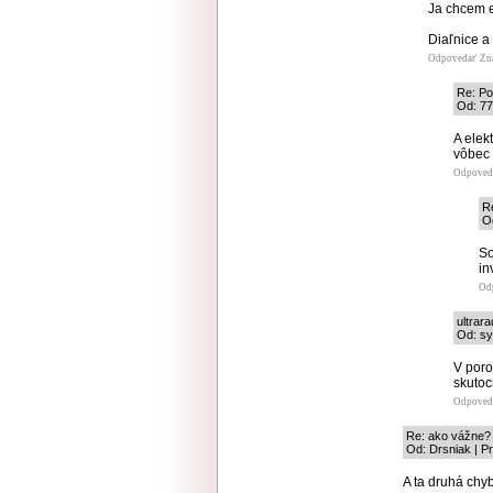
Ja chcem e
Diaľnice a
Odpovedať
Zn
Re: Po
Od: 77
A elek
vôbec 
Odpoved
Re
Od
So
in
Od
ultrar
Od: sy
V poro
skutoc
Odpoved
Re: ako vážne?
Od: Drsniak | P
A ta druhá chy