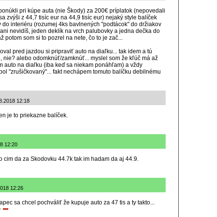
núkli pri kúpe auta (nie Škody) za 200€ príplatok (nepovedali
a zvýši z 44,7 tisíc eur na 44,9 tisíc eur) nejaký style balíček
 do interiéru (rozumej 4ks bavlnených "podtácok" do držiakov
 ani nevidíš, jeden deklík na vrch palubovky a jedna dečka do
 potom som si to pozrel na nete, čo to je zač...
l pred jazdou si pripraviť auto na diaľku... tak idem a tú
, nie? alebo odomknúť/zamknúť... myslel som že kľúč má až
 auto na diaľku (iba keď sa niekam ponáhľam) a vždy
ol "zrušičkovaný"... fakt nechápem tomuto balíčku debilnému
.8.2018 12:18
en je to priekazne balíček.
8 12:20
o cim da za Skodovku 44.7k tak im hadam da aj 44.9.
2018 12:26
ec sa chcel pochváliť že kupuje auto za 47 tis a ty takto...