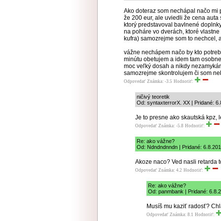
Ako doteraz som nechápal načo mi po
že 200 eur, ale uviedli že cena auta s
ktorý predstavoval bavlnené doplnky
na poháre vo dverách, ktoré vlastne
kufra) samozrejme som to nechcel, až
vážne nechápem načo by kto potrebova
minútu obetujem a idem tam osobne
moc veľký dosah a nikdy nezamykám
samozrejme skontrolujem či som neb
Odpovedať
Známka: -3.5
Hodnotiť:
ničivý teoretik
Od: syntaxterrorX. XX | Pridané: 6
Je to presne ako skautská kpz, l
Odpovedať
Známka: -5.8
Hodnotiť:
Re: ako vážne?
Od: Ndndndnndn | Pridané: 6.8.201
Akoze naco? Ved nasli retarda t
Odpovedať
Známka: 4.2
Hodnotiť:
Re: ako vážne?
Od: panmbank | Pridané: 6.8.
Musíš mu kaziť radosť? Chlap
Odpovedať
Známka: 8.1
Hodnotiť: