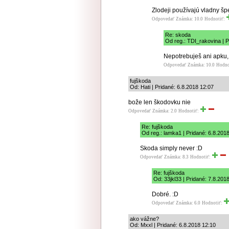
Zlodeji používajú vladny šp
Odpovedať
Známka: 10.0
Hodnotiť:
Re: skoda
Od reg.: TDI_rakovina | P
Nepotrebuješ ani apku, 
Odpovedať
Známka: 10.0
Hodno
fujškoda
Od: Hati | Pridané: 6.8.2018 12:07
bože len škodovku nie
Odpovedať
Známka: 2.0
Hodnotiť:
Re: fujškoda
Od reg.: lamka1 | Pridané: 6.8.201
Skoda simply never :D
Odpovedať
Známka: 8.3
Hodnotiť:
Re: fujškoda
Od: 33jkl33 | Pridané: 7.8.201
Dobré. :D
Odpovedať
Známka: 6.0
Hodnotiť:
ako vážne?
Od: Mxxl | Pridané: 6.8.2018 12:10