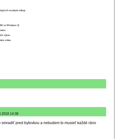
stujúcich na takýto nákup
 RAM vo Windows 11
anelov
ížiť výkon
átov videa
.8.2018 14:38
o smradiť pred bytovkou a nebudem to musieť každé ráno