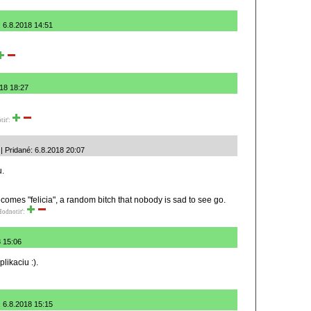
 6.8.2018 14:51
018 18:27
tiť:
 Pridané: 6.8.2018 20:07
u.
omes "felicia", a random bitch that nobody is sad to see go.
Hodnotiť:
8 15:06
likaciu :).
 6.8.2018 15:15