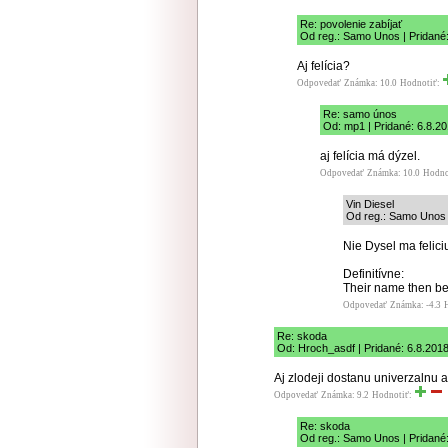
Re: povolenie zabíjať
Od reg.: Samo Unos | Pridané:
Aj felícia?
Odpovedať
Známka: 10.0
Hodnotiť:
Re: samo únos
Od: mp1 | Pridané: 6.8.2
aj felícia má dýzel.
Odpovedať
Známka: 10.0
Hodno
Vin Diesel
Od reg.: Samo Unos |
Nie Dysel ma felici
Definitívne:
Their name then bec
Odpovedať
Známka: -4.3
Re: skoda
Od: Hroch_asdf | Pridané: 6.8.201
Aj zlodeji dostanu univerzalnu ap
Odpovedať
Známka: 9.2
Hodnotiť:
Re: skoda
Od reg.: Samo Unos | Pridané: