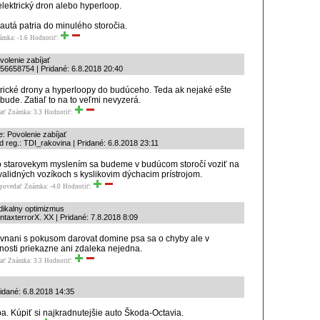
lektrický dron alebo hyperloop.
 autá patria do minulého storočia.
ámka: -1.6
Hodnotiť:
volenie zabíjať
56658754 | Pridané: 6.8.2018 20:40
trické drony a hyperloopy do budúceho. Teda ak nejaké ešte
bude. Zatiaľ to na to veľmi nevyzerá.
ať
Známka: 3.3
Hodnotiť:
: Povolenie zabíjať
 reg.: TDI_rakovina | Pridané: 6.8.2018 23:11
 starovekym myslením sa budeme v budúcom storočí voziť na
validných vozíkoch s kyslikovim dýchacim prístrojom.
povedať
Známka: -4.0
Hodnotiť:
adikalny optimizmus
ntaxterrorX. XX | Pridané: 7.8.2018 8:09
vnani s pokusom darovat domine psa sa o chyby ale v
nosti priekazne ani zdaleka nejedna.
ať
Známka: 3.3
Hodnotiť:
ridané: 6.8.2018 14:35
ba. Kúpiť si najkradnutejšie auto Škoda-Octavia.