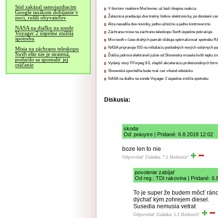
Súd zakázal samojazdiacim
V štvrtom reaktore Mochoviec už beží štiepna reakcia
Google taxíkom dobíjanie v
Železnice predávajú dve tretiny lístkov elektronicky, po donútení ce
noci, rušili obyvateľov
Alza nasadila dve novinky, jednu užitočnú a jednu kontroverznú
NASA na diaľku na sonde
Záchrana misie na záchranu teleskopu Swift úspešne pokračuje
Voyager 2 úspešne znížila
spotrebu
Microsoft v čase drahých pamätí sľubuje optimalizovať spotrebu
NASA pripravuje ISS na inštaláciu posledných nových solárnych p
Misia na záchranu teleskopu
Swift ešte nie je stratená,
Ďalšia jadrová elektráreň južne od Slovenska musela kvôli teplu zn
podarilo sa spomaliť jej
Vydaný nový FFmpeg 9.0, zlepšil akceleráciu profesionálnych form
otáčanie
Slovenská sporiteľňa bude mať cez víkend odstávku
NASA na diaľku na sonde Voyager 2 úspešne znížila spotrebu
Diskusia:
skoda
Od: poiuytre | Pridané: 6.8.2018 12:02
boze len to nie
Odpovedať
Známka: 7.5
Hodnotiť:
povolenie zabíjať
Od reg.: TDI rakovina | Pridané: 6
To je super že budem môcť rán
dýchať kým zohrejem diesel.
Susedia nemusia vetrat
Odpovedať
Známka: 5.3
Hodnotiť: