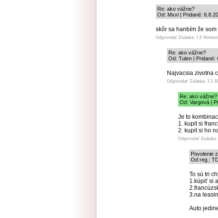
Re: ako vážne?
Od: Mxxl | Pridané: 6.8.2
skôr sa hanbím že som 
Odpovedať
Známka: 1.9
Hodnot
Re: ako vážne?
Od: Tulen | Pridané:
Najvacsia zivotna c
Odpovedať
Známka: 3.3
H
Re: ako vážne?
Od: Vargová | P
Je to kombinac
1. kupit si fra
2. kupit si ho n
Odpovedať
Známka: 
Povolenie z
Od reg.: TD
To sú tri c
1.kúpiť si 
2.francúzs
3.na leasi
Auto jedin