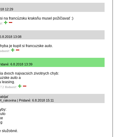
018 12:29
si na francúzsku kraksňu musel požičiavať :)
iť:
 6.8.2018 13:08
hyba je kupit si francuzske auto.
odnotiť:
ridané: 6.8.2018 13:39
ia dvoch najvacsich zivotnych chyb:
ncuzske auto a
a leasing.
7.2
Hodnotiť:
abíjať
I_rakovina | Pridané: 6.8.2018 15:11
hyby:
auto
ke
ng
e služobné.