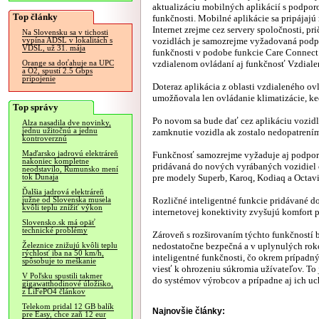
aktualizáciu mobilných aplikácií s podporo
Top články
funkčnosti. Mobilné aplikácie sa pripájajú
Internet zrejme cez servery spoločnosti, pr
Na Slovensku sa v tichosti
vozidlách je samozrejme vyžadovaná podpo
vypína ADSL v lokalitách s
VDSL, už 31. mája
funkčnosti v podobe funkcie Care Connect 
vzdialenom ovládaní aj funkčnosť Vzdialen
Orange sa doťahuje na UPC
a O2, spustí 2.5 Gbps
pripojenie
Doteraz aplikácia z oblasti vzdialeného ov
umožňovala len ovládanie klimatizácie, ke
Top správy
Po novom sa bude dať cez aplikáciu vozid
Alza nasadila dve novinky,
jednu užitočnú a jednu
zamknutie vozidla ak zostalo nedopatrením
kontroverznú
Maďarsko jadrovú elektráreň
Funkčnosť samozrejme vyžaduje aj podporu 
nakoniec kompletne
pridávaná do nových vyrábaných vozidiel 
neodstavilo, Rumunsko mení
pre modely Superb, Karoq, Kodiaq a Octavi
tok Dunaja
Ďalšia jadrová elektráreň
Rozličné inteligentné funkcie pridávané d
južne od Slovenska musela
kvôli teplu znížiť výkon
internetovej konektivity zvyšujú komfort po
Slovensko.sk má opäť
technické problémy
Zároveň s rozširovaním týchto funkčností 
nedostatočne bezpečná a v uplynulých ro
Železnice znižujú kvôli teplu
rýchlosť iba na 50 km/h,
inteligentné funkčnosti, čo okrem prípad
spôsobuje to meškanie
viesť k ohrozeniu súkromia užívateľov. To 
V Poľsku spustili takmer
do systémov výrobcov a prípadne aj ich u
gigawatthodinové úložisko,
z LiFePO4 článkov
Telekom pridal 12 GB balík
Najnovšie články:
pre Easy, chce zaň 12 eur