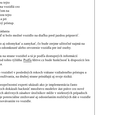
u tejto
 na vozidlá cez
ičom na
ra tejto
a pri
ý prístup.
ládania
ď si bolo možné vozidlo na diaľku pred jazdou pripraviť.
lo aj odomykať a zamykať, čo bude zrejme užitočné najmä na
 odomknuté alebo otvorenie vozidla pre iné osoby.
na strane vozidiel a tá je podľa dostupných informácií
od tohto týždňa.
Podľa
fdrive.cz bude funkčnosť k dispozícii len
a.
o vozidiel v posledných rokoch vrátane vzdialeného prístupu a
užívania, na druhej strane prinášajú aj svoje riziká.
bezpečnostní experti ukázali ako je implementácia často
koch dokázali hacknúť množstvo modelov áut práve cez nové
ných aktívnych zásahov útočníkov môže v niektorých prípadoch
je potenciálne znižované aj odosielaním rozličných dát o vozidle
chovávaním vo vozidle.