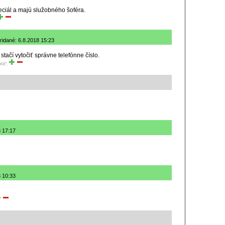
eciál a majú služobného šoféra.
ridané: 6.8.2018 15:23
stačí vytočiť správne telefónne číslo.
tiť:
8 17:17
8 10:33