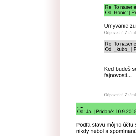
Re: To naserie 
Od: Honic: | P
Umyvanie zub
Odpovedať
Známk
Re: To naserie 
Od: _kubo_ | 
Keď budeš se
fajnovosti...
Odpovedať
Známk
.....
Od: Ja. | Pridané: 10.9.201
Podľa stavu môjho účtu sa
nikdy nebol a spomínan