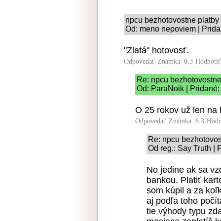
npcu bezhotovostne platby
Od: meno nepoviem | Prida
"Zlatá" hotovosť.
Odpovedať
Známka: 0.3
Hodnoti
Re: npcu bezhotovostne
Od: ParaNoik | Pridané:
O 25 rokov už len na 
Odpovedať
Známka: 6.3
Hodn
Re: npcu bezhotovos
Od reg.: Say Truth |
No jedine ak sa v
bankou. Platiť kart
som kúpil a za koľ
aj podľa toho počít
tie výhody typu zd