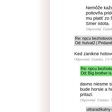
Nemôže každý
poitovňa pri
mu platiť zo
Smer istota.
Odpovedať
Známk
Re: npcu bezhotovos
Od: hulvat2 | Pridan
Ked zanikne hotovo
Odpovedať
Známka: 3.0
Re: npcu bezhoto
Od: Big brother i
davno niesme sl
bude horsie a ho
pritazi.
Odpovedať
Známka: 5
ultraradikalny