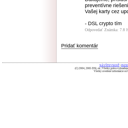
preventívne rieše
Vašej karty cez upd
- DSL crypto tím
Odpovedať
Známka: 7.8
Pridať komentár
NÁVŠTEVNOSŤ
|
INZE
(C) 2004, 2005 DSL.sk | Všetky práva vyhradené
Všetky uvedené informácie sú b