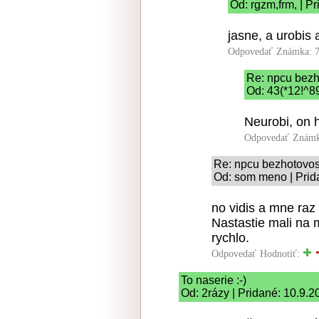
Od: rgzm,frm, | P
jasne, a urobis 
Odpovedať
Známka: 7
Re: npcu bezh
Od: 43(*12!^89
Neurobi, on 
Odpovedať
Známk
Re: npcu bezhotovos
Od: som meno | Prid
no vidis a mne raz 
Nastastie mali na 
rychlo.
Odpovedať
Hodnotiť:
To naserie :-)
Od: 2rázy | Pridané: 10.9.