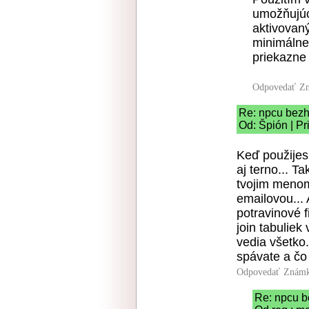
umožňujúc
aktivovaný
minimálne
priekazne
Odpovedať
Zn
Re: npcu bezh
Od: Špión | Pr
Keď použijes 
aj terno... T
tvojim menom
emailovou... 
potravinové f
join tabuliek
vedia všetko
spávate a čo 
Odpovedať
Známk
Re: npcu b