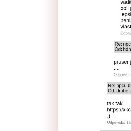
vadi
boli
leps
peni
vlas
Odpov
Re: npc
Od: hdh
pruser 
....
Odpoveda
Re: npcu b
Od: druhe j
tak tak
https://xk
:)
Odpovedať
Ho