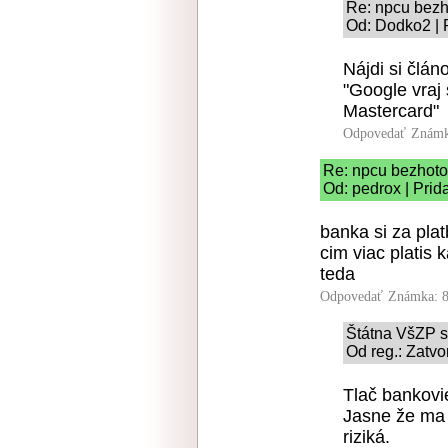
Re: npcu bezh
Od: Dodko2 | 
Nájdi si člán
"Google vraj
Mastercard"
Odpovedať
Známk
Re: npcu bezhoto
Od: pedrox | Prid
banka si za plat
cim viac platis 
teda
Odpovedať
Známka: 8
Štátna VšZP sk
Od reg.: Zatvo
Tlač bankovi
Jasne že ma 
riziká.