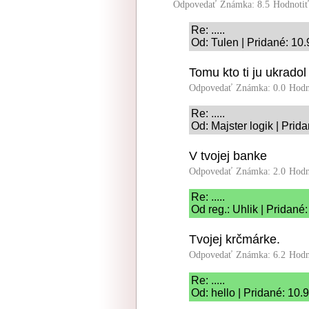
Odpovedať
Známka: 8.5
Hodnoti
Re: .....
Od: Tulen | Pridané: 10
Tomu kto ti ju ukradol
Odpovedať
Známka: 0.0
Hodn
Re: .....
Od: Majster logik | Prid
V tvojej banke
Odpovedať
Známka: 2.0
Hodn
Re: .....
Od reg.: Uhlik | Pridané
Tvojej krčmárke.
Odpovedať
Známka: 6.2
Hodn
Re: .....
Od: hello | Pridané: 10.