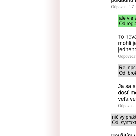
pokladnu 
Odpovedať
Zn
ale vie
Od reg.
To neva
mohli j
jedneh
Odpoveda
Re: npc
Od: bro
Ja sa s
dosť mo
veľa ve
Odpoveda
ničivý prakt
Od: syntaxt
Použitím 