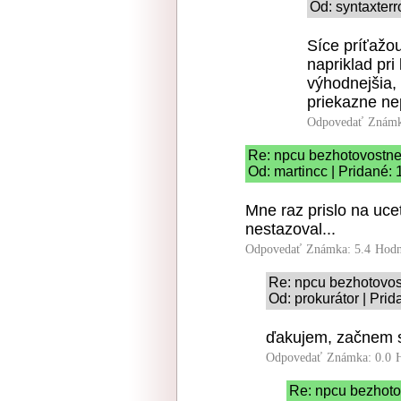
Od: syntaxterr
Síce príťažou
napriklad pr
výhodnejšia, 
priekazne ne
Odpovedať
Známk
Re: npcu bezhotovostne
Od: martincc | Pridané:
Mne raz prislo na uce
nestazoval...
Odpovedať
Známka: 5.4
Hodn
Re: npcu bezhotovos
Od: prokurátor | Pri
ďakujem, začnem s
Odpovedať
Známka: 0.0
Re: npcu bezhoto