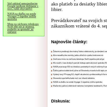
ako platieb za desiatky libier
Súd zakázal samojazdiacim
Google taxíkom dobíjanie v
libier.
noci, rušili obyvateľov
NASA na diaľku na sonde
Voyager 2 úspešne znížila
spotrebu
Prevádzkovateľ na svojich st
Misia na záchranu teleskopu
zákazníkom vrátené do 4. se
Swift ešte nie je stratená,
podarilo sa spomaliť jej
otáčanie
Najnovšie články:
Železnice predávajú dve tretiny lístkov elektronicky, po donútení ce
Alza nasadila dve novinky, jednu užitočnú a jednu kontroverznú
Záchrana misie na záchranu teleskopu Swift úspešne pokračuje
Microsoft v čase drahých pamätí sľubuje optimalizovať spotrebu
NASA pripravuje ISS na inštaláciu posledných nových solárnych p
Ďalšia jadrová elektráreň južne od Slovenska musela kvôli teplu zn
Vydaný nový FFmpeg 9.0, zlepšil akceleráciu profesionálnych form
Slovenská sporiteľňa bude mať cez víkend odstávku
NASA na diaľku na sonde Voyager 2 úspešne znížila spotrebu
Maďarsko jadrovú elektráreň nakoniec kompletne neodstavilo, Ru
Diskusia: