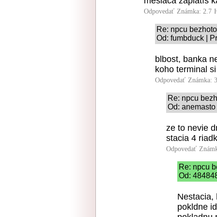
mesiaca zaplatíš ka
Odpovedať
Známka: 2.7
Re: npcu bezhoto
Od: fumbduck | P
blbost, banka ne
koho terminal si
Odpovedať
Známka: 3
Re: npcu bezh
Od: anemasto 
ze to nevie 
stacia 4 riad
Odpovedať
Známk
Re: npcu b
Od: 484848
Nestacia, 
pokldne i