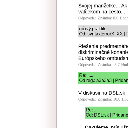
Svojej manželke... A
valčekom na cesto...
Odpovedať
Známka: 8.0
Hodn
ničivý praktik
Od: syntaxterrorX. XX |
Riešenie predmetnéh
diskriminačné konanie
Európskeho ombuds
Odpovedať
Známka: -5.7
Hod
Re: .....
Od reg.: a3a3a3 | Prida
V diskusii na DSL.sk
Odpovedať
Známka: 10.0
Hod
Re: .....
Od: DSL:sk | Pridané
Ďakujeme, prísluš