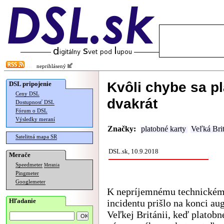
neprihlásený
Kvôli chybe sa pl
DSL pripojenie
Ceny DSL
dvakrát
Dostupnosť DSL
Fórum o DSL
Výsledky meraní
Značky:
platobné karty
Veľká Bri
Satelitná mapa SR
DSL.sk, 10.9.2018
Merače
Speedmeter
Merania
Pingmeter
Googlemeter
K nepríjemnému technické
Hľadanie
incidentu prišlo na konci au
Veľkej Británii, keď platobn