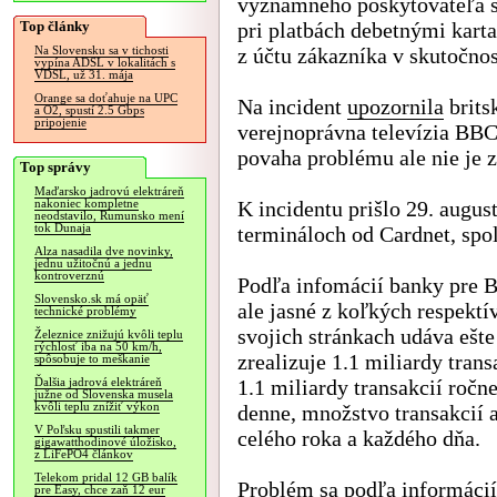
významného poskytovateľa s
Top články
pri platbách debetnými kart
z účtu zákazníka v skutočnos
Na Slovensku sa v tichosti
vypína ADSL v lokalitách s
VDSL, už 31. mája
Orange sa doťahuje na UPC
Na incident
upozornila
brits
a O2, spustí 2.5 Gbps
pripojenie
verejnoprávna televízia BBC
povaha problému ale nie je 
Top správy
Maďarsko jadrovú elektráreň
K incidentu prišlo 29. augus
nakoniec kompletne
neodstavilo, Rumunsko mení
tok Dunaja
termináloch od Cardnet, spol
Alza nasadila dve novinky,
jednu užitočnú a jednu
kontroverznú
Podľa infomácií banky pre B
Slovensko.sk má opäť
ale jasné z koľkých respektív
technické problémy
svojich stránkach udáva ešte
Železnice znižujú kvôli teplu
rýchlosť iba na 50 km/h,
zrealizuje 1.1 miliardy trans
spôsobuje to meškanie
1.1 miliardy transakcií roč
Ďalšia jadrová elektráreň
južne od Slovenska musela
kvôli teplu znížiť výkon
denne, množstvo transakcií
V Poľsku spustili takmer
celého roka a každého dňa.
gigawatthodinové úložisko,
z LiFePO4 článkov
Telekom pridal 12 GB balík
Problém sa podľa informáci
pre Easy, chce zaň 12 eur