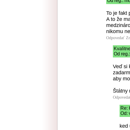
Od reg.: mo
To je fakt
A to že ma
medzináro
nikomu ne
Odpovedať
Zn
Kvalitn
Od reg.
Veď si
zadarm
aby moh
Štátny 
Odpoveda
Re: 
Od: 
ked 