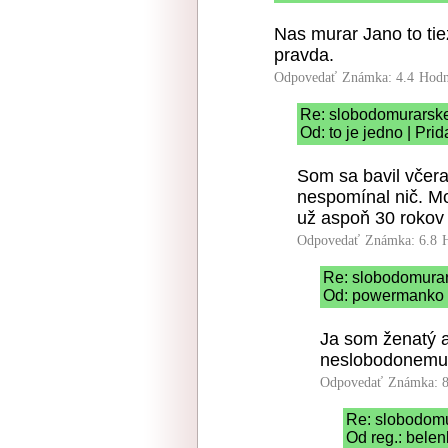
Nas murar Jano to tie
pravda.
Odpovedať
Známka: 4.4
Hodn
Re: slobodomurarsk
Od: to je jedno | Pri
Som sa bavil včera
nespomínal nič. Mo
už aspoň 30 rokov
Odpovedať
Známka: 6.8
Re: slobodomura
Od: powermanko |
Ja som ženatý 
neslobodonemurá
Odpovedať
Známka: 8
Re: slobodom
Od reg.: belen