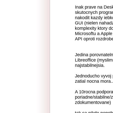
Inak prave na Des
skutocnych progra
nakodit kazdy iebk
GUI (nielen nahadz
komplexity ktory do
Microsoftu a Apple 
API oproti rozdrob
Jedina porovnateln
Libreoffice (myslim
najstabilnejsia.
Jednoducho vyvoj p
zatial nocna mora..
A 10rocna podpora 
poriadne/stabilne/
zdokumentovane)