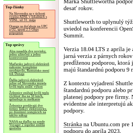
Marka Shuttlewortha podpo
Top články
desať rokov.
Na Slovensku sa v tichosti
vypína ADSL v lokalitách s
VDSL, už 31. mája
Shuttleworth to uplynulý tý
Orange sa doťahuje na UPC
uviedol na konferencii Open
a O2, spustí 2.5 Gbps
pripojenie
Summit.
Top správy
Verzia 18.04 LTS z apríla je
Alza nasadila dve novinky,
jarná verzia z párnych rokov
jednu užitočnú a jednu
kontroverznú
predĺženou podporou, ktorá j
Maďarsko jadrovú elektráreň
nakoniec kompletne
majú štandardnú podporu 9 
neodstavilo, Rumunsko mení
tok Dunaja
Ďalšia jadrová elektráreň
Z kontextu vyjadrení Shuttle
južne od Slovenska musela
kvôli teplu znížiť výkon
štandardnú podporu alebo pr
Železnice znižujú kvôli teplu
platenej podpory pre firmy.
rýchlosť iba na 50 km/h,
spôsobuje to meškanie
evidentne ale interpretujú a
Železnice predávajú dve
tretiny lístkov elektronicky,
podpory.
po donútení cestujúcich na
takýto nákup
NASA na diaľku na sonde
Stránka
na Ubuntu.com pre 18
Voyager 2 úspešne znížila
spotrebu
podporu do apríla 2023.