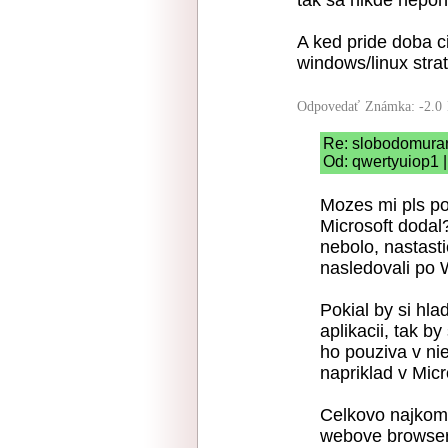
tak sa nikde nepoh
A ked pride doba ci
windows/linux strat
Odpovedať
Známka: -2.0
Re: slobodomura
Od: qwertyuiop1 |
Mozes mi pls pov
Microsoft dodal
nebolo, nastasti
nasledovali po 
Pokial by si hla
aplikacii, tak 
ho pouziva v nie
napriklad v Mic
Celkovo najkomp
webove browsery