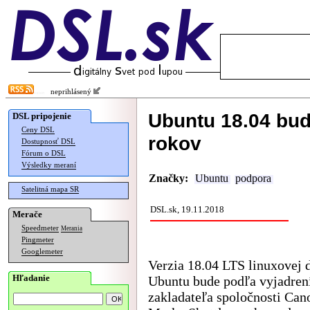
neprihlásený
Ubuntu 18.04 bu
DSL pripojenie
Ceny DSL
rokov
Dostupnosť DSL
Fórum o DSL
Výsledky meraní
Značky:
Ubuntu
podpora
Satelitná mapa SR
DSL.sk, 19.11.2018
Merače
Speedmeter
Merania
Pingmeter
Googlemeter
Verzia 18.04 LTS linuxovej d
Hľadanie
Ubuntu bude podľa vyjadren
zakladateľa spoločnosti Can