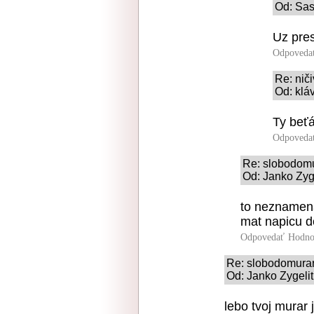
Od: Sas
Uz pres
Odpoveda
Re: nič
Od: klá
Ty beťá
Odpoveda
Re: slobodom
Od: Janko Zyge
to neznamena
mat napicu 
Odpovedať
Hodno
Re: slobodomura
Od: Janko Zygelit
lebo tvoj murar 