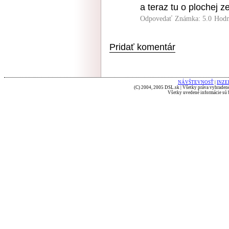
a teraz tu o plochej ze
Odpovedať
Známka: 5.0
Hodn
Pridať komentár
NÁVŠTEVNOSŤ
|
INZE
(C) 2004, 2005 DSL.sk | Všetky práva vyhradené
Všetky uvedené informácie sú b