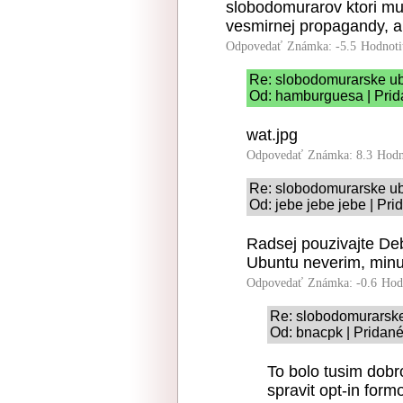
slobodomurarov ktori mu 
vesmirnej propagandy, a
Odpovedať
Známka: -5.5
Hodnoti
Re: slobodomurarske u
Od: hamburguesa | Prid
wat.jpg
Odpovedať
Známka: 8.3
Hodn
Re: slobodomurarske u
Od: jebe jebe jebe | Pr
Radsej pouzivajte De
Ubuntu neverim, minul
Odpovedať
Známka: -0.6
Hod
Re: slobodomurarsk
Od: bnacpk | Pridané
To bolo tusim dobro
spravit opt-in for