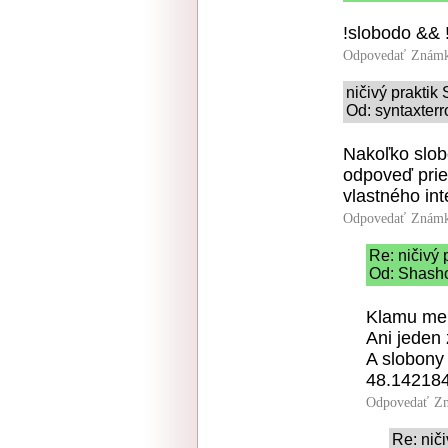
!slobodo && 
Odpovedať
Známk
ničivý prakti
Od: syntaxterr
Nakoľko slob
odpoveď prie
vlastného int
Odpovedať
Známk
Re: ničivý
Od: Shasho
Klamu me
Ani jeden 
A slobony 
48.142184
Odpovedať
Zn
Re: nič