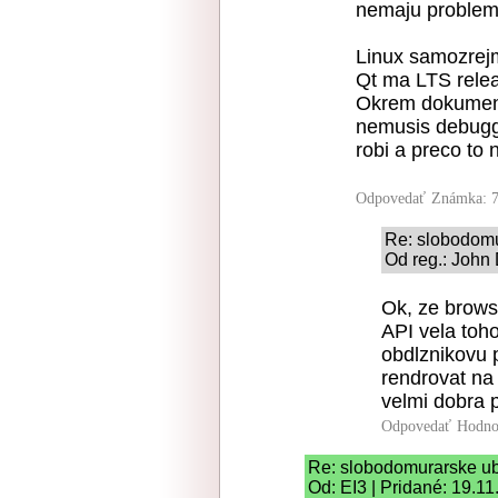
nemaju problem v
Linux samozrej
Qt ma LTS relea
Okrem dokument
nemusis debugge
robi a preco to
Odpovedať
Známka: 7
Re: slobodom
Od reg.: John 
Ok, ze brows
API vela toho
obdlznikovu 
rendrovat na 
velmi dobra p
Odpovedať
Hodno
Re: slobodomurarske u
Od: EI3 | Pridané: 19.1