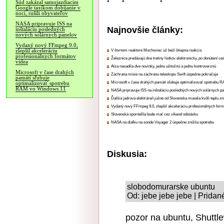
Súd zakázal samojazdiacim
Google taxíkom dobíjanie v
noci, rušili obyvateľov
NASA pripravuje ISS na
Najnovšie články:
inštaláciu posledných
nových solárnych panelov
Vydaný nový FFmpeg 9.0,
zlepšil akceleráciu
V štvrtom reaktore Mochoviec už beží štiepna reakcia
profesionálnych formátov
Železnice predávajú dve tretiny lístkov elektronicky, po donútení ce
videa
Alza nasadila dve novinky, jednu užitočnú a jednu kontroverznú
Microsoft v čase drahých
Záchrana misie na záchranu teleskopu Swift úspešne pokračuje
pamätí sľubuje
Microsoft v čase drahých pamätí sľubuje optimalizovať spotrebu
optimalizovať spotrebu
RAM vo Windows 11
NASA pripravuje ISS na inštaláciu posledných nových solárnych p
Ďalšia jadrová elektráreň južne od Slovenska musela kvôli teplu zn
Vydaný nový FFmpeg 9.0, zlepšil akceleráciu profesionálnych form
Slovenská sporiteľňa bude mať cez víkend odstávku
NASA na diaľku na sonde Voyager 2 úspešne znížila spotrebu
Diskusia:
slobodomurarske ubuntu
Od: jebe jebe jebe | Pridan
pozor na ubuntu, Shuttl