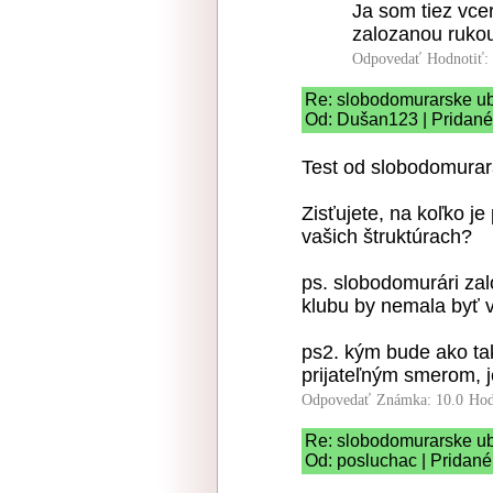
Ja som tiez vcer
zalozanou ruko
Odpovedať
Hodnotiť:
Re: slobodomurarske u
Od: Dušan123 | Pridané
Test od slobodomura
Zisťujete, na koľko 
vašich štruktúrach?
ps. slobodomurári zal
klubu by nemala byť 
ps2. kým bude ako ta
prijateľným smerom, je
Odpovedať
Známka: 10.0
Hod
Re: slobodomurarske u
Od: posluchac | Pridané