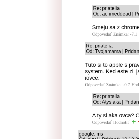
Re: priatelia
Od: achmeddead | Pr
Smeju sa z chrome
Odpovedať
Známka: -7.1
Re: priatelia
Od: Tvojamama | Pridan
Tuto si to apple s pr
system. Ked este zil j
iovce.
Odpovedať
Známka: -0.7
Hod
Re: priatelia
Od: Atysiaka | Prida
A ty si aka ovca? C
Odpovedať
Hodnotiť:
google, ms