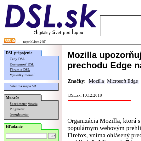
neprihlásený
Mozilla upozorňuj
DSL pripojenie
Ceny DSL
prechodu Edge 
Dostupnosť DSL
Fórum o DSL
Výsledky meraní
Značky:
Mozilla
Microsoft Edge
Satelitná mapa SR
DSL.sk, 10.12.2018
Merače
Speedmeter
Merania
Pingmeter
Googlemeter
Organizácia Mozilla, ktorá s
Hľadanie
populárnym webovým prehl
Firefox, vníma ohlásený pre