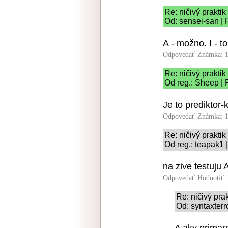
Re: ničivý prakt
Od: sensei-san | 
A - možno. I - 
Odpovedať
Známka: 1
Re: ničivý prakt
Od reg.: Sheep | 
Je to prediktor-
Odpovedať
Známka: 1
Re: ničivý prakt
Od reg.: teapak1 
na zive testuju
Odpovedať
Hodnotiť:
Re: ničivý pr
Od: syntaxterr