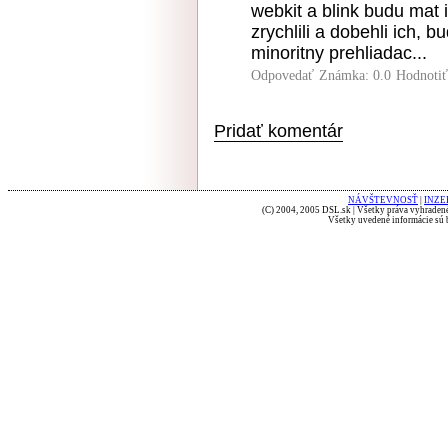
webkit a blink budu mat
zrychlili a dobehli ich, 
minoritny prehliadac...
Odpovedať
Známka: 0.0
Hodnoti
Pridať komentár
NÁVŠTEVNOSŤ
|
INZE
(C) 2004, 2005 DSL.sk | Všetky práva vyhradené
Všetky uvedené informácie sú b