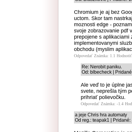
Chromium je aj bez Goog
uctom. Skor tam nastrkaj
moznosti edge - poznamky
svoje zobrazovanie pdf v
prepojene s aplikaciami 
implementovanymi sluzbam
obchodu (myslim aplikacie
Odpovedať
Známka: 1.1
Hodnoti
Re: Nerobit paniku.
Od: blbecheck | Pridané
Ale veď to je úplne ja
svete, neprešla tým p
prihriať polievočku.
Odpovedať
Známka: -1.4
Hod
a jeje Chris hra automaty
Od reg.: teapak1 | Pridané