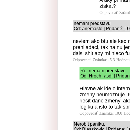
A aky primarn
ziskat?
Odpovedať
Známk
nemam predstavu
Od: anemasto | Pridané: 1
neviem ako bfu ale ked
prehliadaci, tak na nu 
dalsi shit aby mi nieco f
Odpovedať
Známka: -5.3
Hodnoti
Re: nemam predstavu
Od: Hroch_asdf | Pridan
Hlavne ak ide o inter
zmeny neumoznuje. P
riesit dane zmeny, ako
logiku a isto to tak sp
Odpovedať
Známka: 10.0
Hod
Nerobit paniku.
Od: Blaszkovic | Pridané: 