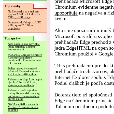
prehliadača Microsoft Edge 
Top články
Chromium evidentne negatív
upozorňuje
na negatíva a riz
Na Slovensku sa v tichosti
vypína ADSL v lokalitách s
VDSL, už 31. mája
kroku.
Orange sa doťahuje na UPC
a O2, spustí 2.5 Gbps
pripojenie
Ako sme
upozornili
minulý t
Microsoft potvrdil u svojho
Top správy
prehliadača Edge prechod z 
Alza nasadila dve novinky,
jadra EdgeHTML na open sou
jednu užitočnú a jednu
kontroverznú
Chromium použité v Google
Maďarsko jadrovú elektráreň
nakoniec kompletne
neodstavilo, Rumunsko mení
tok Dunaja
Trh s prehliadačmi pre desk
Ďalšia jadrová elektráreň
prehliadače troch tvorcov, 
južne od Slovenska musela
kvôli teplu znížiť výkon
Internet Explorer spolu s Ed
Železnice znižujú kvôli teplu
Podiel ďalších je podľa dost
rýchlosť iba na 50 km/h,
spôsobuje to meškanie
Železnice predávajú dve
tretiny lístkov elektronicky,
Doteraz tieto tri spoločnosti
po donútení cestujúcich na
takýto nákup
Edge na Chromium prinesie p
NASA na diaľku na sonde
ďalšiemu posilneniu podielu
Voyager 2 úspešne znížila
spotrebu