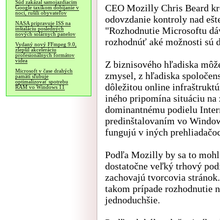
Súd zakázal samojazdiacim
CEO Mozilly Chris Beard kr
Google taxíkom dobíjanie v
noci, rušili obyvateľov
odovzdanie kontroly nad ešt
NASA pripravuje ISS na
"Rozhodnutie Microsoftu dá
inštaláciu posledných
nových solárnych panelov
rozhodnúť aké možnosti sú 
Vydaný nový FFmpeg 9.0,
zlepšil akceleráciu
profesionálnych formátov
videa
Z biznisového hľadiska môže
Microsoft v čase drahých
zmysel, z hľadiska spoločen
pamätí sľubuje
optimalizovať spotrebu
dôležitou online infraštrukt
RAM vo Windows 11
iného pripomína situáciu na 
dominantnému podielu Inter
predinštalovaním vo Window
fungujú v iných prehliadačo
Podľa Mozilly by sa to moh
dostatočne veľký trhový pod
zachovajú tvorcovia stránok
takom prípade rozhodnutie n
jednoduchšie.