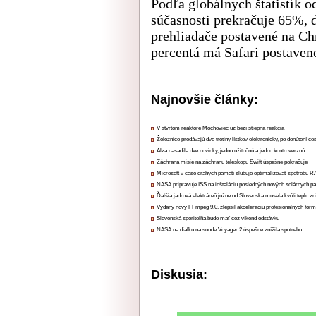
Podľa globálnych štatistík 
súčasnosti prekračuje 65%, 
prehliadače postavené na Ch
percentá má Safari postaven
Najnovšie články:
V štvrtom reaktore Mochoviec už beží štiepna reakcia
Železnice predávajú dve tretiny lístkov elektronicky, po donútení ce
Alza nasadila dve novinky, jednu užitočnú a jednu kontroverznú
Záchrana misie na záchranu teleskopu Swift úspešne pokračuje
Microsoft v čase drahých pamätí sľubuje optimalizovať spotrebu
NASA pripravuje ISS na inštaláciu posledných nových solárnych p
Ďalšia jadrová elektráreň južne od Slovenska musela kvôli teplu zn
Vydaný nový FFmpeg 9.0, zlepšil akceleráciu profesionálnych form
Slovenská sporiteľňa bude mať cez víkend odstávku
NASA na diaľku na sonde Voyager 2 úspešne znížila spotrebu
Diskusia: