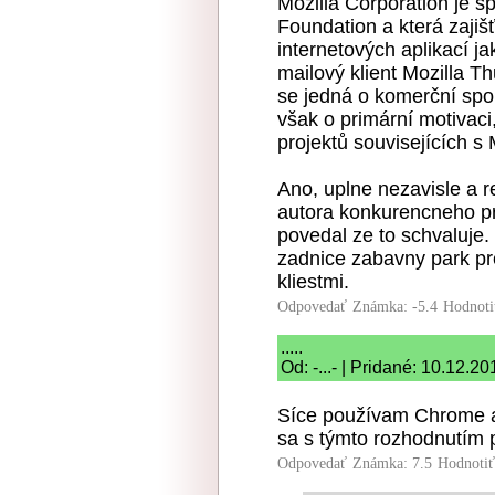
Mozilla Corporation je sp
Foundation a která zajišť
internetových aplikací ja
mailový klient Mozilla T
se jedná o komerční spol
však o primární motivaci
projektů souvisejících s 
Ano, uplne nezavisle a 
autora konkurencneho pr
povedal ze to schvaluje.
zadnice zabavny park pr
kliestmi.
Odpovedať
Známka: -5.4
Hodnoti
.....
Od: -...- | Pridané: 10.12.2
Síce používam Chrome a
sa s týmto rozhodnutím 
Odpovedať
Známka: 7.5
Hodnoti