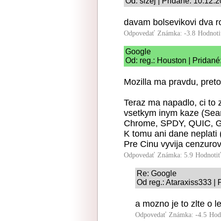
Od: sizej | Pridané: 10.12.
davam bolsevikovi dva ro
Odpovedať
Známka: -3.8
Hodnoti
Google
Od: reg.: Houston | Pridané
Mozilla ma pravdu, pret
Teraz ma napadlo, ci to 
vsetkym inym kaze (Sea
Chrome, SPDY, QUIC, Gma
K tomu ani dane neplati
Pre Cinu vyvija cenzurov
Odpovedať
Známka: 5.9
Hodnoti
Re: Google
Od reg.: Ataraxiss333 |
a mozno je to zlte o l
Odpovedať
Známka: -4.5
Hod