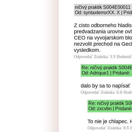
ničivý praktik S004E00011
Od: syntaxterrorXX. X | Pri
Z cisto odborneho hladi
predvadzania urovne ovl
CEO na vyvojarskom blog
nezvolit prechod na Gec
vysledkom.
Odpovedať
Známka: 3.9
Hodnoti
Re: ničivý praktik S00
Od: Adrique1 | Pridané:
dalo by sa to napísať
Odpovedať
Známka: 6.8
Hodn
Re: ničivý praktik 
Od: zxcvbn | Pridané
To nie je chlapec. 
Odpovedať
Známka: 8.8