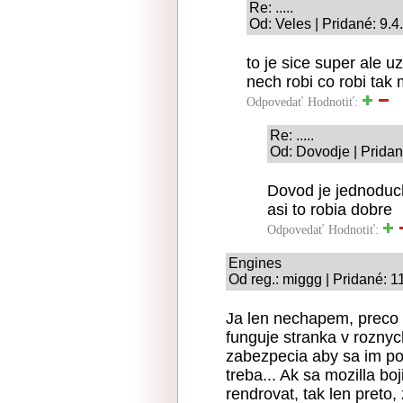
Re: .....
Od: Veles | Pridané: 9.
to je sice super ale u
nech robi co robi tak
Odpovedať
Hodnotiť:
Re: .....
Od: Dovodje | Pridan
Dovod je jednoduch
asi to robia dobre
Odpovedať
Hodnotiť:
Engines
Od reg.: miggg | Pridané: 1
Ja len nechapem, preco 
funguje stranka v rozny
zabezpecia aby sa im poci
treba... Ak sa mozilla b
rendrovat, tak len preto