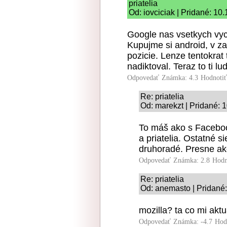
priatelia
Od: iovciciak | Pridané: 10
Google nas vsetkych vyc
Kupujme si android, v z
pozicie. Lenze tentokrat
nadiktoval. Teraz to ti l
Odpovedať
Známka: 4.3
Hodnoti
Re: priatelia
Od: marekzt | Pridané: 
To máš ako s Facebook
a priatelia. Ostatné si
druhoradé. Presne a
Odpovedať
Známka: 2.8
Hodn
Re: priatelia
Od: anemasto | Pridané
mozilla? ta co mi ak
Odpovedať
Známka: -4.7
Hod