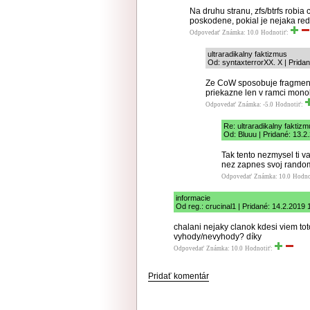
Na druhu stranu, zfs/btrfs robi
poskodene, pokial je nejaka redu
Odpovedať
Známka: 10.0
Hodnotiť:
ultraradikalny faktizmus
Od: syntaxterrorXX. X | Prida
Ze CoW sposobuje fragmenta
priekazne len v ramci monol
Odpovedať
Známka: -5.0
Hodnotiť:
Re: ultraradikalny faktiz
Od: Bluuu | Pridané: 13.2
Tak tento nezmysel ti v
nez zapnes svoj rando
Odpovedať
Známka: 10.0
Hodno
informacie
Od reg.: crucinal1 | Pridané: 14.2.2019 
chalani nejaky clanok kdesi viem tot
vyhody/nevyhody? díky
Odpovedať
Známka: 10.0
Hodnotiť:
Pridať komentár