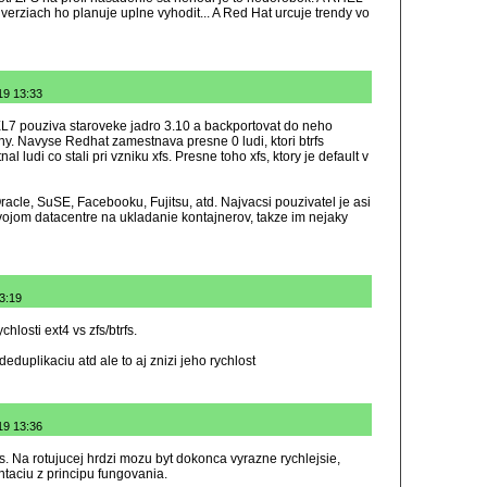
verziach ho planuje uplne vyhodit... A Red Hat urcuje trendy vo
19 13:33
L7 pouziva staroveke jadro 3.10 a backportovat do neho
hy. Navyse Redhat zamestnava presne 0 ludi, ktori btrfs
ludi co stali pri vzniku xfs. Presne toho xfs, ktory je default v
Oracle, SuSE, Facebooku, Fujitsu, atd. Najvacsi pouzivatel je asi
vojom datacentre na ukladanie kontajnerov, takze im nejaky
13:19
losti ext4 vs zfs/btrfs.
duplikaciu atd ale to aj znizi jeho rychlost
19 13:36
rfs. Na rotujucej hrdzi mozu byt dokonca vyrazne rychlejsie,
aciu z principu fungovania.