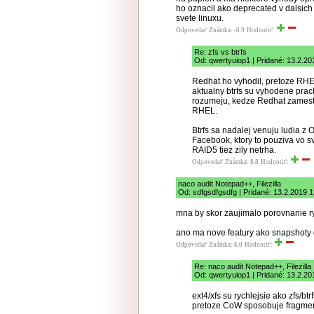
ho oznacil ako deprecated v dalsich 
svete linuxu.
Odpovedať
Známka: -0.9
Hodnotiť:
Re: zfs vs btrfs
Od: qwertyuiop1 | Pridané: 13.2.20
Redhat ho vyhodil, pretoze RHE
aktualny btrfs su vyhodene prac
rozumeju, kedze Redhat zamestnal 
RHEL.
Btrfs sa nadalej venuju ludia z 
Facebook, ktory to pouziva vo s
RAID5 tiez zily netrha.
Odpovedať
Známka: 8.8
Hodnotiť:
naco audit Notepad++, Filezilla
Od: sdfgsdfgsdfg | Pridané: 13.2.2019 
mna by skor zaujimalo porovnanie rych
ano ma nove featury ako snapshoty de
Odpovedať
Známka: 6.0
Hodnotiť:
Re: naco audit Notepad++, Filezilla
Od: qwertyuiop1 | Pridané: 13.2.20
ext4/xfs su rychlejsie ako zfs/bt
pretoze CoW sposobuje fragment