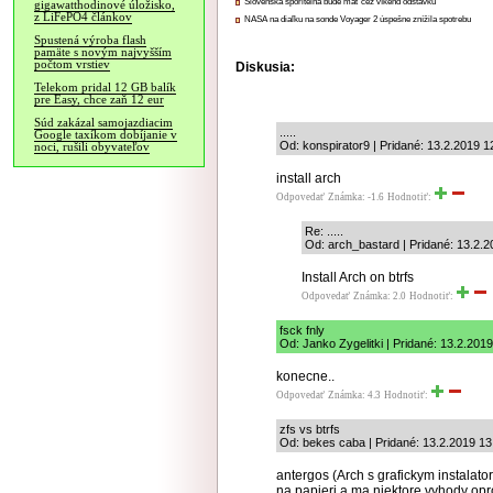
Slovenská sporiteľňa bude mať cez víkend odstávku
gigawatthodinové úložisko,
z LiFePO4 článkov
NASA na diaľku na sonde Voyager 2 úspešne znížila spotrebu
Spustená výroba flash
pamäte s novým najvyšším
počtom vrstiev
Diskusia:
Telekom pridal 12 GB balík
pre Easy, chce zaň 12 eur
Súd zakázal samojazdiacim
.....
Google taxíkom dobíjanie v
Od: konspirator9 | Pridané: 13.2.2019 1
noci, rušili obyvateľov
install arch
Odpovedať
Známka: -1.6
Hodnotiť:
Re: .....
Od: arch_bastard | Pridané: 13.2.2
Install Arch on btrfs
Odpovedať
Známka: 2.0
Hodnotiť:
fsck fnly
Od: Janko Zygelitki | Pridané: 13.2.201
konecne..
Odpovedať
Známka: 4.3
Hodnotiť:
zfs vs btrfs
Od: bekes caba | Pridané: 13.2.2019 13
antergos (Arch s grafickym instalato
na papieri a ma niektore vyhody opr