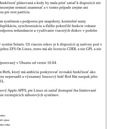
 funkčnosť plánovaná a kedy by mala prísť zatiaľ k dispozícii nie
samozrejme nemusí znamenať a v tomto prípade zrejme ani
 pre root partíciu.
ým systémom s podporou pre snapshoty, kontrolné sumy
duplikáciu, synchronizáciu a ďalšie pokročilé funkcie vrátane
podporou redundancie a využívanie viacerých diskov v podobe
ystém Solaris. Už viacero rokov je k dispozícii aj natívny port v
jektu ZFS On Linux, tento má ale licenciu CDDL a nie GPL a nie
dporovaný v Ubuntu od verzie 16.04.
tém Btrfs, ktorý má ambíciu poskytovať rovnakú funkčnosť ako
zálne nepresadil a významný linuxový hráč Red Hat naopak jeho
EL.
nový Apple APFS, pre Linux sú zatiaľ dostupné iba limitované
nie existujúcich súborových systémov.
anelov
ížiť výkon
átov videa