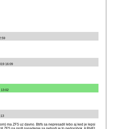
2:59
019 16:09
9 13:02
:13
rom) ma ZFS uz davno. Btrfs sa nepresadil lebo aj ked je lepsi
oti ZFS na profi nasadenie sa nehodi je to nedorobok. A RHEL