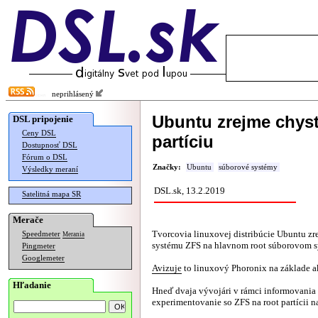
neprihlásený
Ubuntu zrejme chys
DSL pripojenie
Ceny DSL
partíciu
Dostupnosť DSL
Fórum o DSL
Značky:
Ubuntu
súborové systémy
Výsledky meraní
DSL.sk, 13.2.2019
Satelitná mapa SR
Merače
Tvorcovia linuxovej distribúcie Ubuntu z
Speedmeter
Merania
systému ZFS na hlavnom root súborovom sys
Pingmeter
Googlemeter
Avizuje
to linuxový Phoronix na základe ak
Hľadanie
Hneď dvaja vývojári v rámci informovania 
experimentovanie so ZFS na root partícii n