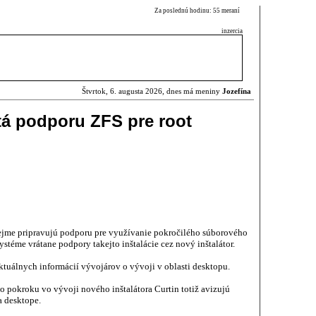
Za poslednú hodinu: 55 meraní
inzercia
Štvrtok, 6. augusta 2026, dnes má meniny
Jozefína
tá podporu ZFS pre root
rejme pripravujú podporu pre využívanie pokročilého súborového
téme vrátane podpory takejto inštalácie cez nový inštalátor.
tuálnych informácií vývojárov o vývoji v oblasti desktopu.
o pokroku vo vývoji nového inštalátora Curtin totiž avizujú
a desktope.