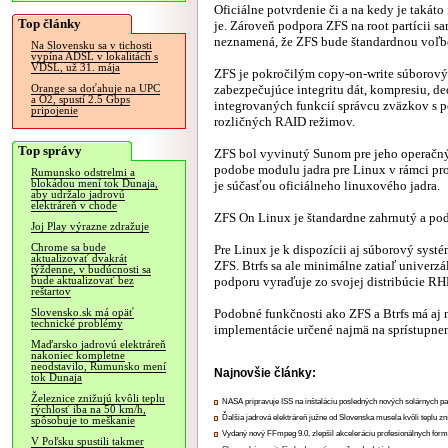
Oficiálne potvrdenie či a na kedy je takáto
Top články
je. Zároveň podpora ZFS na root partícii 
neznamená, že ZFS bude štandardnou voľbou
Na Slovensku sa v tichosti
vypína ADSL v lokalitách s
VDSL, už 31. mája
ZFS je pokročilým copy-on-write súborov
zabezpečujúce integritu dát, kompresiu, de
Orange sa doťahuje na UPC
a O2, spustí 2.5 Gbps
integrovaných funkcií správcu zväzkov s 
pripojenie
rozličných RAID režimov.
Top správy
ZFS bol vyvinutý Sunom pre jeho operačný s
podobe modulu jadra pre Linux v rámci pro
Rumunsko odstrelmi a
blokádou mení tok Dunaja,
je súčasťou oficiálneho linuxového jadra.
aby udržalo jadrovú
elektráreň v chode
ZFS On Linux je štandardne zahrnutý a po
Joj Play výrazne zdražuje
Chrome sa bude
Pre Linux je k dispozícii aj súborový sys
aktualizovať dvakrát
ZFS. Btrfs sa ale minimálne zatiaľ univer
týždenne, v budúcnosti sa
podporu vyraďuje zo svojej distribúcie RH
bude aktualizovať bez
reštartov
Podobné funkčnosti ako ZFS a Btrfs má aj 
Slovensko.sk má opäť
technické problémy
implementácie určené najmä na sprístupne
Maďarsko jadrovú elektráreň
nakoniec kompletne
neodstavilo, Rumunsko mení
Najnovšie články:
tok Dunaja
Železnice znižujú kvôli teplu
NASA pripravuje ISS na inštaláciu posledných nových solárnych p
rýchlosť iba na 50 km/h,
Ďalšia jadrová elektráreň južne od Slovenska musela kvôli teplu zn
spôsobuje to meškanie
Vydaný nový FFmpeg 9.0, zlepšil akceleráciu profesionálnych form
V Poľsku spustili takmer