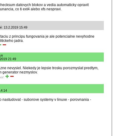
a checksum datovych blokov a vedia automaticky opravit
nancia, co ti ext4 alebo xfs nespravi.
né: 13.2.2019 15:49
ciu z principu fungovania je ale potencialne nevyhodne
itickeho jadra.
mus
.2019 21:49
azne nevysiel. Niekedy je lepsie trosku porozmyslat predtym,
m generator nezmyslov.
tiť:
14:14
o nastudovat - suborove systemy v linuxe - porovnania -