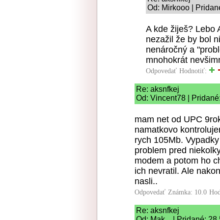
Od: Mirkooo | Pridan
A kde žiješ? Lebo 
nezažil že by bol 
nenáročný a "problé
mnohokrát nevšim
Odpovedať
Hodnotiť:
Re: aksnfkej
Od: Vincent78 | Pridané
mam net od UPC 9rok
namatkovo kontroluje
rych 105Mb. Vypadky 
problem pred niekolk
modem a potom ho ch
ich nevratil. Ale nako
nasli..
Odpovedať
Známka: 10.0
Hod
Re: aksnfkej
Od: Mak... | Pridané: 28