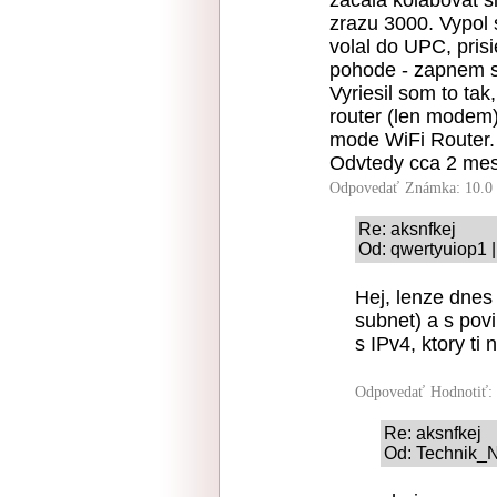
zacala kolabovat s
zrazu 3000. Vypol
volal do UPC, prisi
pohode - zapnem s
Vyriesil som to t
router (len modem
mode WiFi Router.
Odvtedy cca 2 mes
Odpovedať
Známka: 10.0
Re: aksnfkej
Od: qwertyuiop1 |
Hej, lenze dnes 
subnet) a s pov
s IPv4, ktory ti 
Odpovedať
Hodnotiť:
Re: aksnfkej
Od: Technik_N