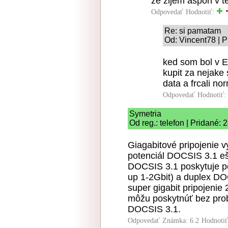
ze zijem aspon v tej
Odpovedať
Hodnotiť:
Re: si pamatam
Od: Vincent78 | P
ked som bol v E
kupit za nejake
data a frcali n
Odpovedať
Hodnotiť:
Symetria
Od reg.: telefon | Pridané:
Giagabitové pripojenie v
potenciál DOCSIS 3.1 ešt
DOCSIS 3.1 poskytuje p
up 1-2Gbit) a duplex DO
super gigabit pripojenie 
môžu poskytnúť bez prob
DOCSIS 3.1.
Odpovedať
Známka: 6.2
Hodnoti