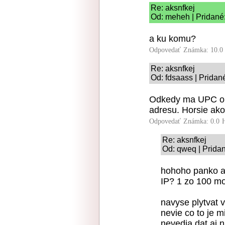
Re: aksnfkej
Od: meheh | Pridané
a ku komu?
Odpovedať
Známka: 10.0
Re: aksnfkej
Od: fdsaass | Pridan
Odkedy ma UPC opt
adresu. Horsie ako
Odpovedať
Známka: 0.0
Re: aksnfkej
Od: qweq | Prida
hohoho panko a 
IP? 1 zo 100 m
navyse plytvat 
nevie co to je m
nevedia dat aj n