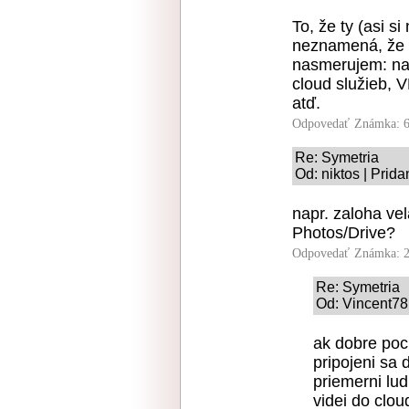
To, že ty (asi s
neznamená, že s
nasmerujem: nap
cloud služieb, 
atď.
Odpovedať
Známka: 6
Re: Symetria
Od: niktos | Prid
napr. zaloha vel
Photos/Drive?
Odpovedať
Známka: 2
Re: Symetria
Od: Vincent78
ak dobre poc
pripojeni sa
priemerni lud
videi do clo