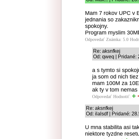
Mam 7 rokov UPC v BA
jednania so zakaznik
spokojny.
Program myslim 30Mbp
Odpovedať
Známka: 5.0
Hodn
Re: aksnfkej
Od: qweq | Pridané: 
a s tymto si spoko
ja som od nich tie
mam 100M za 10E
ak ty v tom nemas t
Odpovedať
Hodnotiť:
Re: aksnfkej
Od: ilalsdf | Pridané: 2
U mna stabilita asi t
niektore tyzdne rese