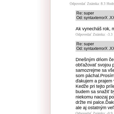
Odpovedať
Známka: 8.3
Hodn
Re: super
Od: syntaxterrorX .X
Ak vynecháš rok, m
Odpovedať
Známka: -3.3
Re: super
Od: syntaxterrorX .X
Dnešným dńom čes
obťažovať svojou pr
samozrejme sa vše
som páchal.Prosím
ďakujem a prajem 
Kedže pri tejto prí
budem sa snažiť b
niekomu naozaj po
držte mi palce.Ďa
ale aj ostatným ve
Odpovedať
Známka: -0.9