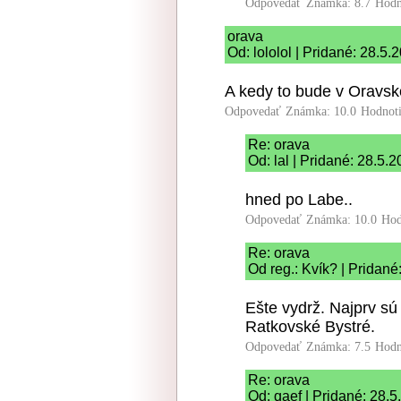
Odpovedať
Známka: 8.7
Hodn
orava
Od: lololol | Pridané: 28.5.
A kedy to bude v Orav
Odpovedať
Známka: 10.0
Hodnot
Re: orava
Od: lal | Pridané: 28.5.
hned po Labe..
Odpovedať
Známka: 10.0
Hod
Re: orava
Od reg.: Kvík? | Pridané
Ešte vydrž. Najprv s
Ratkovské Bystré.
Odpovedať
Známka: 7.5
Hodn
Re: orava
Od: qaef | Pridané: 28.