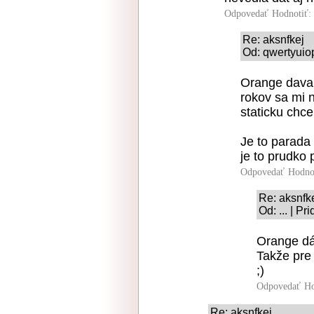
Odpovedať
Hodnotiť:
Re: aksnfkej
Od: qwertyuio
Orange dava v
rokov sa mi n
staticku chce
Je to parad
je to prudko 
Odpovedať
Hodno
Re: aksnfk
Od: ... | P
Orange dá
Takže pre
;)
Odpovedať
Ho
Re: aksnfkej