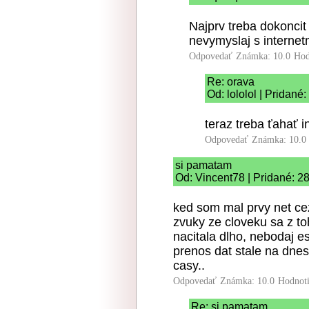
Najprv treba dokoncit 
nevymyslaj s internet
Odpovedať
Známka: 10.0
Hod
Re: orava
Od: lololol | Pridané
teraz treba ťahať 
Odpovedať
Známka: 10.0
si pamatam
Od: Vincent78 | Pridané: 2
ked som mal prvy net ce
zvuky ze cloveku sa z t
nacitala dlho, nebodaj e
prenos dat stale na dnes
casy..
Odpovedať
Známka: 10.0
Hodnot
Re: si pamatam