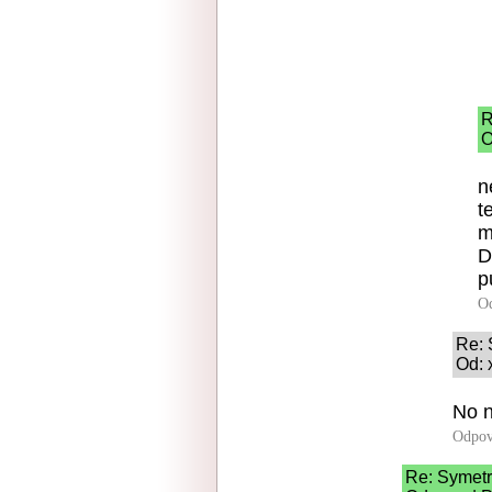
R
O
n
t
m
D
p
O
Re: 
Od: 
No n
Odpov
Re: Symetr