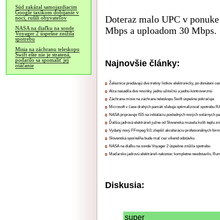
Súd zakázal samojazdiacim
Google taxíkom dobíjanie v
Doteraz malo UPC v ponuke 
noci, rušili obyvateľov
Mbps a uploadom 30 Mbps.
NASA na diaľku na sonde
Voyager 2 úspešne znížila
spotrebu
Misia na záchranu teleskopu
Swift ešte nie je stratená,
podarilo sa spomaliť jej
Najnovšie články:
otáčanie
Železnice predávajú dve tretiny lístkov elektronicky, po donútení ce
Alza nasadila dve novinky, jednu užitočnú a jednu kontroverznú
Záchrana misie na záchranu teleskopu Swift úspešne pokračuje
Microsoft v čase drahých pamätí sľubuje optimalizovať spotrebu
NASA pripravuje ISS na inštaláciu posledných nových solárnych p
Ďalšia jadrová elektráreň južne od Slovenska musela kvôli teplu zn
Vydaný nový FFmpeg 9.0, zlepšil akceleráciu profesionálnych form
Slovenská sporiteľňa bude mať cez víkend odstávku
NASA na diaľku na sonde Voyager 2 úspešne znížila spotrebu
Maďarsko jadrovú elektráreň nakoniec kompletne neodstavilo, Ru
Diskusia:
super