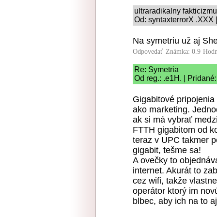
ultraradikalny fakticizm
Od: syntaxterrorX .XXX 
Na symetriu už aj She
Odpovedať
Známka: 0.9
Hodn
Re: Symetria
Od reg.: .e1H. | Pridané
Gigabitové pripojenia
ako marketing. Jednod
ak si má vybrať medzi
FTTH gigabitom od kon
teraz v UPC takmer po
gigabit, tešme sa!
A ovečky to objednáva
internet. Akurát to z
cez wifi, takže vlastn
operátor ktorý im novú
blbec, aby ich na to a