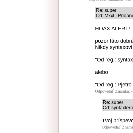
Re: super
Od: Mxxl | Pridan
HOAX ALERT!
pozor táto dobrá
Nikdy syntaxovi 
"Od reg.: synta
alebo
"Od reg.: Pjetro
Odpovedať
Známka: -
Re: super
Od: syntaxterr
Tvoj príspev
Odpovedať
Známk