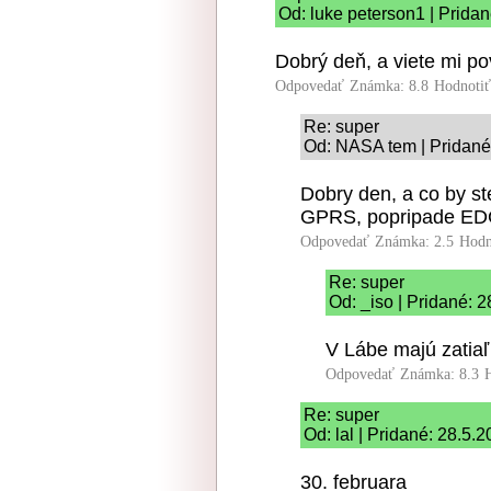
Od: luke peterson1 | Prida
Dobrý deň, a viete mi p
Odpovedať
Známka: 8.8
Hodnoti
Re: super
Od: NASA tem | Pridané
Dobry den, a co by st
GPRS, popripade ED
Odpovedať
Známka: 2.5
Hodn
Re: super
Od: _iso | Pridané: 
V Lábe majú zatia
Odpovedať
Známka: 8.3
Re: super
Od: lal | Pridané: 28.5.
30. februara