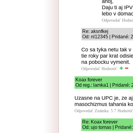
ahoj,
Daju ti aj IP
lebo v domac
Odpovedať
Hodno
Re: aksnfkej
Od: nl12345 | Pridané: 
Co sa tyka netu tak 
tie roky par krat odi
na pobocku vymenit.
Odpovedať
Hodnotiť:
Koax forever
Od reg.: lamka1 | Pridané:
Uzasne na UPC je, ze aj 
masochizmus tahania koa
Odpovedať
Známka: 5.7
Hodnoti
Re: Koax forever
Od: ujo tomas | Pridané