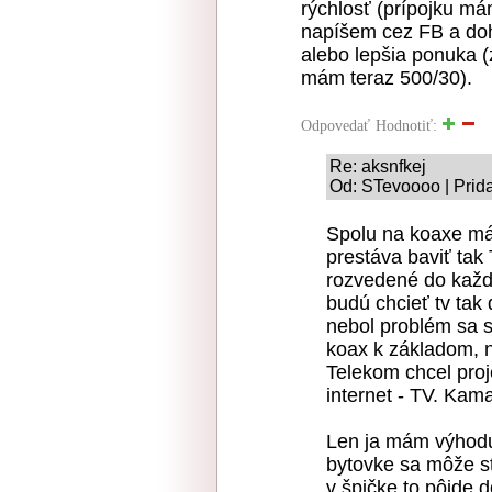
rýchlosť (prípojku m
napíšem cez FB a do
alebo lepšia ponuka 
mám teraz 500/30).
Odpovedať
Hodnotiť:
Re: aksnfkej
Od: STevoooo | Prid
Spolu na koaxe mám
prestáva baviť tak
rozvedené do každej
budú chcieť tv tak 
nebol problém sa s
koax k základom, 
Telekom chcel proj
internet - TV. Kam
Len ja mám výhodu
bytovke sa môže st
v špičke to pôjde 