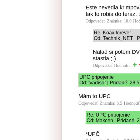
Este nevedia krimpov
tak to robia do teraz. :
Odpovedať
Známka: 10.0
Hod
Re: Koax forever
Od: Technik_NET | P
Nalad si potom DV
stastia ;-)
Odpovedať
Hodnotiť:
UPC pripojenie
Od: tvadisor | Pridané: 28.
Mám to UPC
Odpovedať
Známka: 8.5
Hodnoti
Re: UPC pripojenie
Od: Makcen | Pridané: 
*UPČ