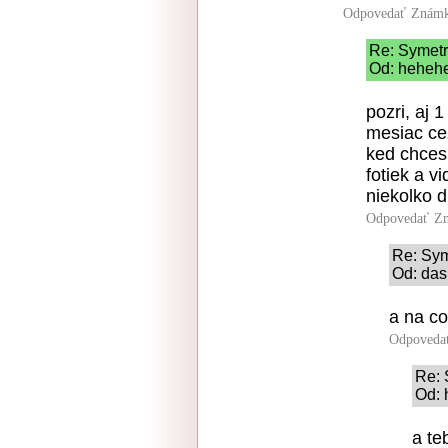
Odpovedať
Známk
Re: Symetr
Od: hehehe
pozri, aj
mesiac ce
ked chces 
fotiek a v
niekolko d
Odpovedať
Zn
Re: Sym
Od: das
a na co
Odpoveda
Re: 
Od: 
a te