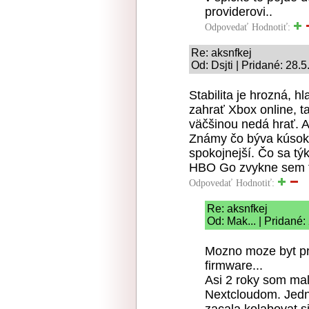
providerovi..
Odpovedať
Hodnotiť:
Re: aksnfkej
Od: Dsjti | Pridané: 28.
Stabilita je hrozná, 
zahrať Xbox online, t
väčšinou nedá hrať. A
Známy čo býva kúsok o
spokojnejší. Čo sa tý
HBO Go zvykne sem ta
Odpovedať
Hodnotiť:
Re: aksnfkej
Od: Mak... | Pridané:
Mozno moze byt pr
firmware...
Asi 2 roky som m
Nextcloudom. Jedne