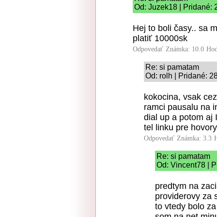
Od: Juzek18 | Pridané: 
Hej to boli časy.. sa 
platiť 10000sk
Odpovedať
Známka: 10.0
Hod
Re: si pamatam
Od: rolh | Pridané: 2
kokocina, vsak cez
ramci pausalu na i
dial up a potom aj
tel linku pre hovor
Odpovedať
Známka: 3.3
Re: si pamatam
Od: Vincent78 | P
predtym na zacia
providerovy za 
to vtedy bolo z
som na net minul