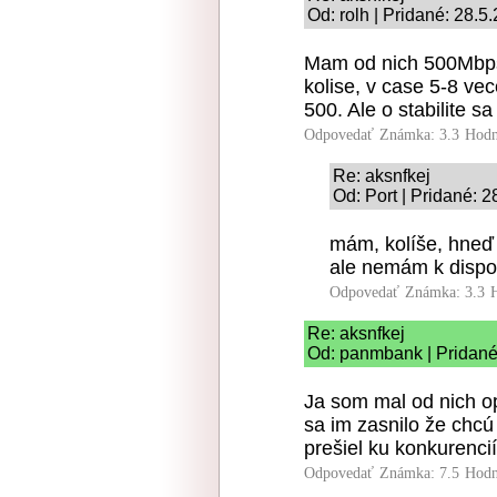
Od: rolh | Pridané: 28.5
Mam od nich 500Mbps 
kolise, v case 5-8 vec
500. Ale o stabilite sa
Odpovedať
Známka: 3.3
Hodn
Re: aksnfkej
Od: Port | Pridané: 
mám, kolíše, hneď 
ale nemám k dispozíc
Odpovedať
Známka: 3.3
Re: aksnfkej
Od: panmbank | Pridané
Ja som mal od nich op
sa im zasnilo že chc
prešiel ku konkurenci
Odpovedať
Známka: 7.5
Hodn