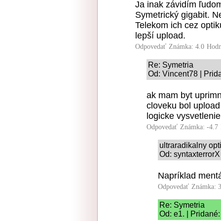
Ja inak závidím ľudom
Symetrický gigabit. 
Telekom ich cez optik
lepší upload.
Odpovedať
Známka: 4.0
Hodn
Re: Symetria
Od: Vincent78 | Prid
ak mam byt uprim
cloveku bol upload
logicke vysvetleni
Odpovedať
Známka: -4.7
ultraradikalny op
Od: syntaxterrorX
Napríklad mentá
Odpovedať
Známka: 3
Re: Symetria
Od: e1. | Pridané