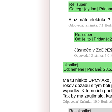
Re: super
Od reg.: jaydoo | Pridan
A už máte elektriku ? 
Odpovedať
Známka: 7.1
Hodn
Re: super
Od: jelito | Pridané:
Jásnééé v ZéDéEš
Odpovedať
Známka: 5.0
aksnfkej
Od: hehehe | Pridané: 28.5
Ma tu niekto UPC? Ako je
rokov dozadu s tym boli 
vypadky. K tomu ich poch
Tak by ma zaujimalo, kam
Odpovedať
Známka: 10.0
Hodnot
Re: aksnfkej