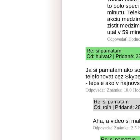
to bolo speci
minutu. Tele
akciu medzim
zistit medzim
utal v 59 min
Odpovedať
Hodno
Re: si pamatam
Od: hulvat2 | Pridané: 
Ja si pamatam ako so
telefonovat cez Skype
- lepsie ako v najnovse
Odpovedať
Známka: 10.0
Hod
Re: si pamatam
Od: rolh | Pridané: 2
Aha, a video si ma
Odpovedať
Známka: 2.5
Re: si pamatam