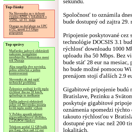
sekundu.
Top články
Spoločnosť to oznámila dne
Na Slovensku sa v tichosti
vypína ADSL v lokalitách s
VDSL, už 31. mája
bude dostupný od zajtra 29. 
Orange sa doťahuje na UPC
a O2, spustí 2.5 Gbps
pripojenie
Pripojenie poskytované cez 
technológie DOCSIS 3.1 bu
Top správy
rýchlosť downloadu 1000 M
Maďarsko jadrovú elektráreň
uploadu iba 50 Mbps. Bez vi
nakoniec kompletne
neodstavilo, Rumunsko mení
tok Dunaja
bude stáť 28 eur na mesiac, 
Alza nasadila dve novinky,
ho bude možné pomocou WiF
jednu užitočnú a jednu
kontroverznú
prenájom stojí ďalších 2.9 e
Slovensko.sk má opäť
technické problémy
Gigabitové pripojenie budú 
Železnice znižujú kvôli teplu
rýchlosť iba na 50 km/h,
Bratislave, Pezinku a Svätom
spôsobuje to meškanie
poskytuje gigabitové pripoj
Ďalšia jadrová elektráreň
južne od Slovenska musela
kvôli teplu znížiť výkon
oznámenia spomedzi týchto o
V Poľsku spustili takmer
takouto rýchlosťou v Bratisl
gigawatthodinové úložisko,
z LiFePO4 článkov
dostupné pre viac než 200 ti
Telekom pridal 12 GB balík
lokalitách.
pre Easy, chce zaň 12 eur