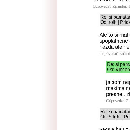
Odpovedať
Známka: 1
Re: si pamat
Od: rolh | Pri
Ale to si mal
spoplatnene 
nezda ale n
Odpovedať
Známk
Re: si pa
Od: Vincen
ja som nep
maximalne
presne , 
Odpovedať
Zn
Re: si pamat
Od: 5rtgfd | P
vacsia haluz 