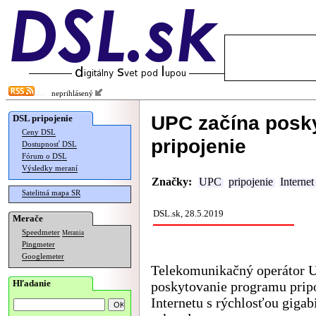
neprihlásený
UPC začína posky
DSL pripojenie
Ceny DSL
pripojenie
Dostupnosť DSL
Fórum o DSL
Výsledky meraní
Značky:
UPC
pripojenie
Internet
Satelitná mapa SR
DSL.sk, 28.5.2019
Merače
Speedmeter
Merania
Pingmeter
Googlemeter
Telekomunikačný operátor 
Hľadanie
poskytovanie programu prip
Internetu s rýchlosťou gigabi