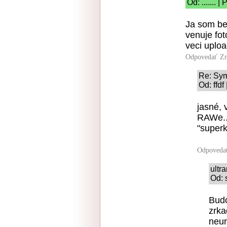
Od: ....... 
Ja som be
venuje fot
veci uploa
Odpovedať
Zn
Re: Sym
Od: ffdf
jasné, 
RAWe...
"superk
Odpoveda
ultr
Od: 
Budo
zrka
neur