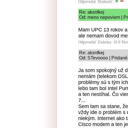
Odpovedať
Hodnotiť:
Re: aksnfkej
Od: meno nepoviem | Pr
Mam UPC 13 rokov a m
ale nemam dovod men
Odpovedať
Známka: 10.0
Hod
Re: aksnfkej
Od: STevoooo | Pridané
Ja som spokojný už dl
nemám (telekom DSL 
problémy sú s tým i
lebo tam bol Intel Pu
a ten nestíhal. Čo v
7...
Sem tam sa stane, že 
vždy ide o problém s
niekým. Internet ako t
Cisco modem a ten je