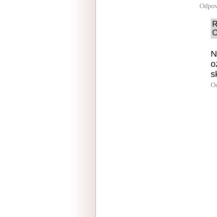
Odpov
R
O
N
o
s
O