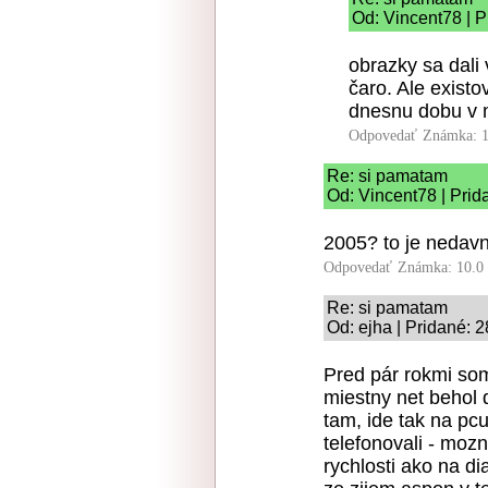
Od: Vincent78 | P
obrazky sa dali 
čaro. Ale existo
dnesnu dobu v mi
Odpovedať
Známka: 1
Re: si pamatam
Od: Vincent78 | Prid
2005? to je nedavno
Odpovedať
Známka: 10.0
Re: si pamatam
Od: ejha | Pridané: 
Pred pár rokmi som
miestny net behol d
tam, ide tak na pcu
telefonovali - moz
rychlosti ako na di