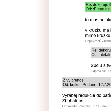
Re: dekoruje f
Od: :Pjetro de
to mas neja
v kruzku ma b
mimo kruzku
Odpovedať
Známk
Re: dekoruj
Od: Intelak
Spolu s t
Odpovedať
Zn
Zivy prenos
Od: kotko | Pridané: 12.7.2
Vyrábaj redukcie do pätí
Zbohatneš
Odpovedať
Známka: 2.7
Hodnoti