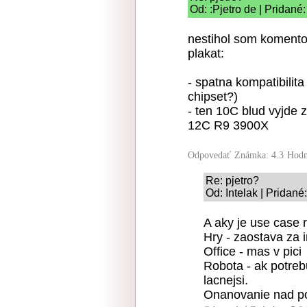
Od: :Pjetro de | Pridané
nestihol som komento
plakat:
- spatna kompatibilit
chipset?)
- ten 10C blud vyjde 
12C R9 3900X
Odpovedať
Známka: 4.3
Hodn
Re: pjetro?
Od: Intelak | Pridané
A aky je use case 
Hry - zaostava za 
Office - mas v pici
Robota - ak potrebu
lacnejsi.
Onanovanie nad p