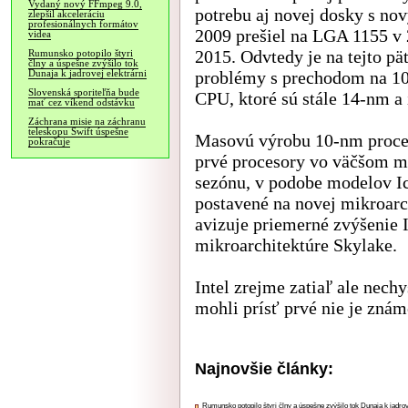
Vydaný nový FFmpeg 9.0,
potrebu aj novej dosky s no
zlepšil akceleráciu
profesionálnych formátov
2009 prešiel na LGA 1155 v
videa
2015. Odvtedy je na tejto pät
Rumunsko potopilo štyri
člny a úspešne zvýšilo tok
problémy s prechodom na 10
Dunaja k jadrovej elektrárni
Slovenská sporiteľňa bude
CPU, ktoré sú stále 14-nm a 
mať cez víkend odstávku
Záchrana misie na záchranu
teleskopu Swift úspešne
Masovú výrobu 10-nm proceso
pokračuje
prvé procesory vo väčšom mn
sezónu, v podobe modelov Ic
postavené na novej mikroarch
avizuje priemerné zvýšenie 
mikroarchitektúre Skylake.
Intel zrejme zatiaľ ale nec
mohli prísť prvé nie je znám
Najnovšie články:
Rumunsko potopilo štyri člny a úspešne zvýšilo tok Dunaja k jadrov