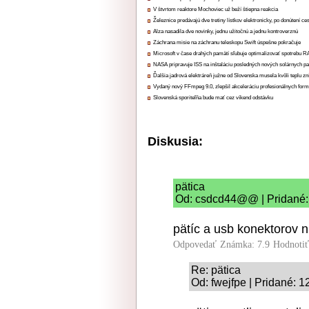
V štvrtom reaktore Mochoviec už beží štiepna reakcia
Železnice predávajú dve tretiny lístkov elektronicky, po donútení ce
Alza nasadila dve novinky, jednu užitočnú a jednu kontroverznú
Záchrana misie na záchranu teleskopu Swift úspešne pokračuje
Microsoft v čase drahých pamätí sľubuje optimalizovať spotrebu
NASA pripravuje ISS na inštaláciu posledných nových solárnych p
Ďalšia jadrová elektráreň južne od Slovenska musela kvôli teplu zn
Vydaný nový FFmpeg 9.0, zlepšil akceleráciu profesionálnych form
Slovenská sporiteľňa bude mať cez víkend odstávku
Diskusia:
pätica
Od: csdcd44@@ | Pridané:
pätíc a usb konektorov ni
Odpovedať
Známka: 7.9
Hodnoti
Re: pätica
Od: fwejfpe | Pridané: 1