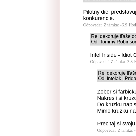
Pilotny diel predstavu
konkurencie.
Odpovedať
Známka: -6.9
Hod
Re: dekoruje fľaše o
Od: Tommy Robinson 
Intel Inside - Idiot
Odpovedať
Známka: 3.8
Re: dekoruje fľaš
Od: Intelak | Pri
Zober si farbick
Nakresli si kruz
Do kruzku napis 
Mimo kruzku na
Precitaj si svoju
Odpovedať
Známka: -