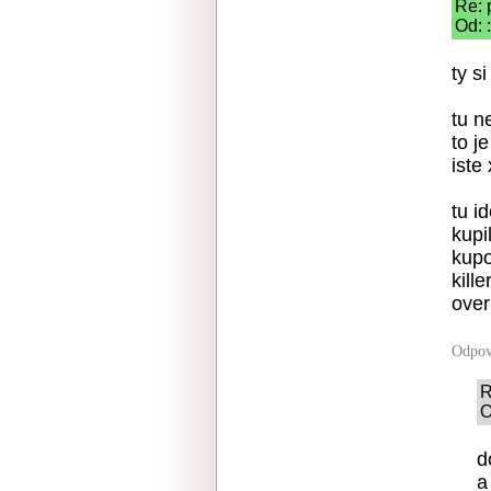
Re: 
Od: 
ty s
tu n
to j
iste
tu i
kupi
kupo
kill
over
Odpov
R
O
d
a