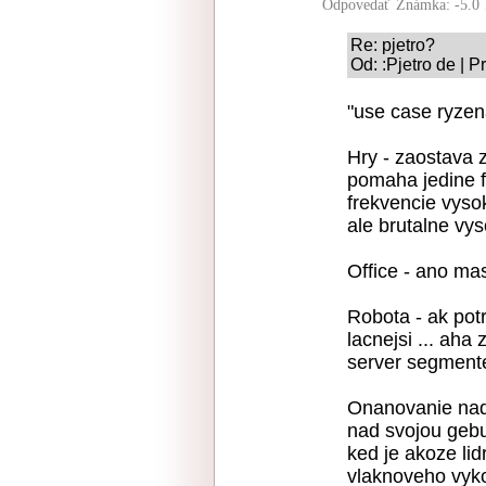
Odpovedať
Známka: -5.0
Re: pjetro?
Od: :Pjetro de | 
"use case ryzena
Hry - zaostava z
pomaha jedine f
frekvencie vyso
ale brutalne vy
Office - ano mas
Robota - ak potr
lacnejsi ... aha
server segment
Onanovanie nad 
nad svojou gebul
ked je akoze li
vlaknoveho vyko