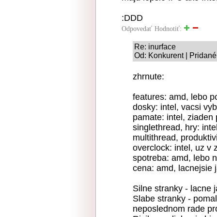
:DDD
Odpovedať
Hodnotiť:
Re: inurface
Od: Konkurent | Pridané
zhrnute:
features: amd, lebo p
dosky: intel, vacsi vy
pamate: intel, ziaden
singlethread, hry: inte
multithread, produktiv
overclock: intel, uz v
spotreba: amd, lebo n
cena: amd, lacnejsie 
Silne stranky - lacne 
Slabe stranky - pomal
neposlednom rade pr