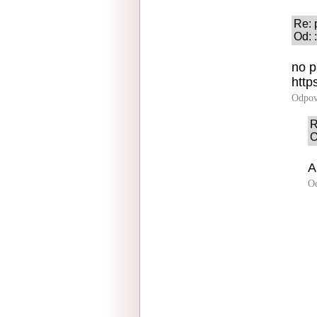
Re: 
Od: 
no p
http
Odpov
R
O
A
O