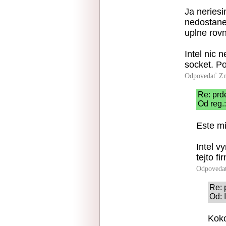
Ja neriesi
nedostane 
uplne rov
Intel nic n
socket. Po
Odpovedať
Zn
Re: prd
Od reg.
Este mi
Intel 
tejto f
Odpoveda
Re: 
Od: 
Koko