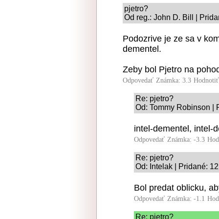
pjetro?
Od reg.: John D. Bill | Pri
Podozrive je ze sa v kome
dementel.
Zeby bol Pjetro na poho
Odpovedať
Známka: 3.3
Hodnoti
Re: pjetro?
Od: Tommy Robinson | P
intel-dementel, intel
Odpovedať
Známka: -3.3
Hod
Re: pjetro?
Od: Intelak | Pridané: 1
Bol predat oblicku, ab
Odpovedať
Známka: -1.1
Hod
Re: pjetro?