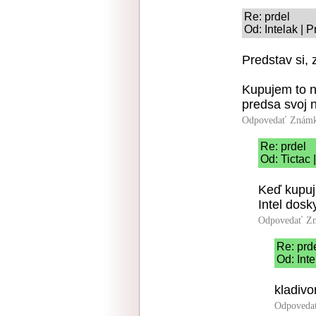
Re: prdel
Od: Intelak | 
Predstav si, 
Kupujem to n
predsa svoj 
Odpovedať
Známk
Re: prdel
Od: Tictac 
Keď kupuje
Intel dosk
Odpovedať
Zn
Re: prd
Od: Int
kladiv
Odpoveda