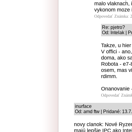
malo vlaknach, i
vykonom moze is
Odpovedať
Známka: 2
Re: pjetro?
Od: Intelak | 
Takze, u hie
V offici - an
doma, ako sa
Robota - e7-
osem, mas via
rdimm.
Onanovanie - i
Odpovedať
Známk
inurface
Od: amd ftw | Pridané: 13.7
novy clanok: Nové Ryze
majú lepšie IPC ako Inte