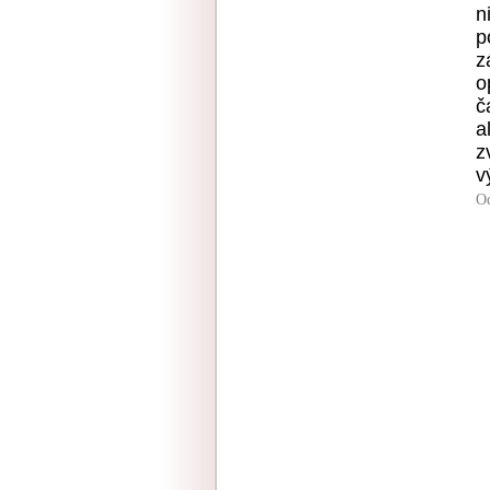
n
p
z
o
č
a
z
v
O