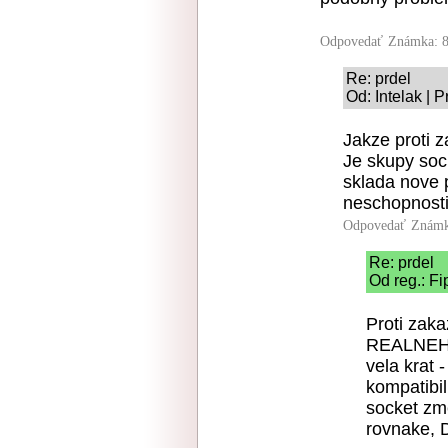
Odpovedať
Známka: 8
Re: prdel
Od: Intelak | 
Jakze proti 
Je skupy sock
sklada nove p
neschopnosti 
Odpovedať
Známk
Re: prdel
Od reg.: Fi
Proti zak
REALNEHO 
vela krat 
kompatibi
socket zm
rovnake, 