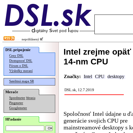
neprihlásený
Intel zrejme opäť
DSL pripojenie
Ceny DSL
14-nm CPU
Dostupnosť DSL
Fórum o DSL
Výsledky meraní
Značky:
Intel
CPU
desktopy
Satelitná mapa SR
DSL.sk, 12.7.2019
Merače
Speedmeter
Merania
Pingmeter
Googlemeter
Spoločnosť Intel údajne u ďa
Hľadanie
generácie svojich CPU pre
mainstreamové desktopy s 