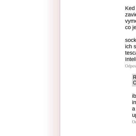
Ked 
zavi
vyme
co j
sock
ich 
tesc
Inte
Odpov
R
O
i
i
a
u
O