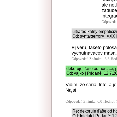
ale net
zaduben
integra
Odpoveda
ultraradikalny empatici
Od: syntaxterrorX .XXX 
Ej veru, taketo polos
vychutnavacov masa.
Odpovedať
Známka: -3.3
Hod
dekoruje fľaše od horčice, 
Od: vajko | Pridané: 12.7.2
Vidim, ze serial Intel a 
Najs!
Odpovedať
Známka: 6.0
Hodnoti
Re: dekoruje fľaše od ho
Od: Intelak | Pridané: 1