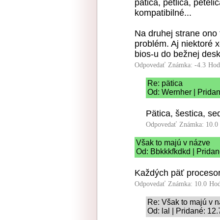
pätica, petlica, petel
kompatibilné...
Na druhej strane ono
problém. Aj niektoré x
bios-u do bežnej desk
Odpovedať
Známka: -4.3
Hod
Re: pätica
Od: Wernher | Pridan
Pätica, šestica, se
Odpovedať
Známka: 10.0
Však to majú v názve
Od: Bbkkkfkdkd | Pridan
Každých päť procesoro
Odpovedať
Známka: 10.0
Hod
Re: Však to majú v 
Od: lal | Pridané: 12