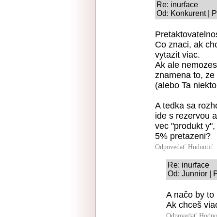
Re: inurface
Od: Konkurent | P
Pretaktovatelnos
Co znaci, ak ch
vytazit viac.
Ak ale nemozes
znamena to, ze 
(alebo Ta niekt
A tedka sa rozho
ide s rezervou 
vec "produkt y",
5% pretazeni?
Odpovedať
Hodnotiť:
Re: inurface
Od: Junnior | 
A načo by to 
Ak chceš viac
Odpovedať
Hodno