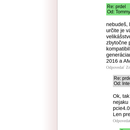
Re: prdel
Od: Tommy 
nebudeš, 
určite je 
velikášst
zbytočne p
kompatibil
generácia
2016 a AM
Odpovedať
Zn
Re: prd
Od: Int
Ok, tak
nejaku
pcie4.
Len pr
Odpoveda