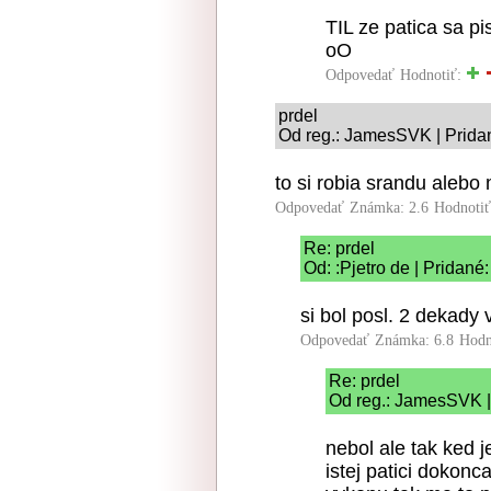
TIL ze patica sa p
oO
Odpovedať
Hodnotiť:
prdel
Od reg.: JamesSVK | Prida
to si robia srandu alebo
Odpovedať
Známka: 2.6
Hodnoti
Re: prdel
Od: :Pjetro de | Pridané
si bol posl. 2 dekady
Odpovedať
Známka: 6.8
Hodn
Re: prdel
Od reg.: JamesSVK |
nebol ale tak ked j
istej patici dokon