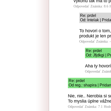
vykonu tak ma to 
Odpovedať
Známka: 8.6
Re: prdel
Od: Intelak | Pri
To hovori o tom,
produkt je len 
Odpovedať
Známka: -
Re: prdel
Od: Jfjdkgi | 
Aha ty hovoríš
Odpovedať
Známk
Re: prdel
Od reg.: shapira | Prida
Nie, nie.. Nerobia si 
To myslia úplne vážne
Odpovedať
Známka: 7.1
Hodn