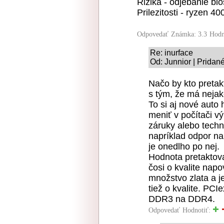
Rizika - odjebanie bi
Prilezitosti - ryzen 
Odpovedať
Známka: 3.3
Hodn
Re: inurface
Od: Junnior | Pridan
Načo by kto pretak
s tým, že má neja
To si aj nové auto
meniť v počítači v
záruky alebo tech
napríklad odpor n
je onedlho po nej.
Hodnota pretaktova
čosi o kvalite napo
množstvo zlata a j
tiež o kvalite. PC
DDR3 na DDR4.
Odpovedať
Hodnotiť: