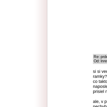
Re: prd
Od: Inre
si si v
ramky?
co takt
naposle
prisiel
ale, v 
nechyb