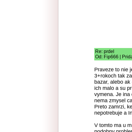
Re: prdel
Od: Fip666 | Prid
Praveze to nie 
3+rokoch tak z
bazar, alebo ak 
ich malo a su p
vymena. Je ina d
nema zmysel cas
Preto zamrzi, k
nepotrebuje a In
V tomto ma u mn
podobny proble