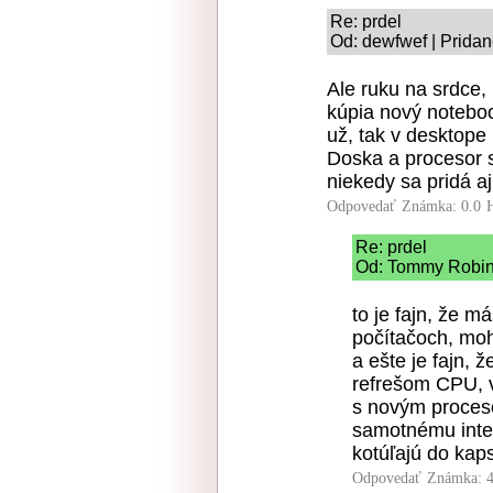
Re: prdel
Od: dewfwef | Pridan
Ale ruku na srdce,
kúpia nový notebo
už, tak v desktope
Doska a procesor s
niekedy sa pridá aj
Odpovedať
Známka: 0.0
Re: prdel
Od: Tommy Robins
to je fajn, že 
počítačoch, moho
a ešte je fajn,
refrešom CPU, v
s novým proceso
samotnému intel
kotúľajú do kap
Odpovedať
Známka: 4