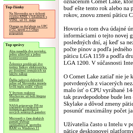
označením Comet Lake, ktor
Top články
buď ešte tento rok alebo na
rokov, znovu zmení päticu 
Na Slovensku sa v tichosti
vypína ADSL v lokalitách s
VDSL, už 31. mája
Orange sa doťahuje na UPC
Hovoria o tom dva údajné ún
a O2, spustí 2.5 Gbps
pripojenie
informáciami o tejto novej g
posledných dní, aj keď sa n
Top správy
počte pinov a podľa jedného
Alza nasadila dve novinky,
päticu LGA 1159 a podľa dr
jednu užitočnú a jednu
kontroverznú
LGA 1200. V súčasnosti Inte
Železnice predávajú dve
tretiny lístkov elektronicky,
po donútení cestujúcich na
takýto nákup
O Comet Lake zatiaľ nie je k
Ďalšia jadrová elektráreň
potvrdených z viacerých nezá
južne od Slovenska musela
kvôli teplu znížiť výkon
malo ísť o CPU vyrábané 14
V štvrtom reaktore
tak pravdepodobne bude len
Mochoviec už beží štiepna
reakcia
Skylake a dôvod zmeny pätic
NASA pripravuje ISS na
inštaláciu posledných
posunúť maximálny počet jad
nových solárnych panelov
Microsoft v čase drahých
pamätí sľubuje
Užívatelia často u Intelu v 
optimalizovať spotrebu
RAM vo Windows 11
pätice desktopovej platformy