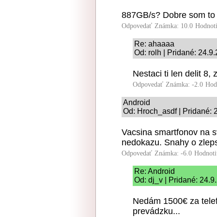
887GB/s? Dobre som to 
Odpovedať
Známka: 10.0
Hodnot
Re: ahaaaa
Od: rolh | Pridané: 24.9
Nestaci ti len delit 8, 
Odpovedať
Známka: -2.0
Hod
Android
Od: Hroch_asdf | Pridané: 
Vacsina smartfonov na s
nedokazu. Snahy o zlepse
Odpovedať
Známka: -6.0
Hodnoti
Re: Android
Od: dj_v | Pridané: 24.
Nedám 1500€ za telef
prevádzku...