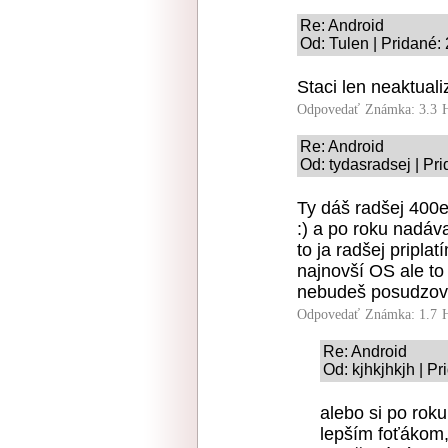
Re: Android
Od: Tulen | Pridané:
Staci len neaktual
Odpovedať
Známka: 3.3
Re: Android
Od: tydasradsej | Pr
Ty dáš radšej 400e 
:) a po roku nadáva
to ja radšej pripl
najnovší OS ale to
nebudeš posudzovať
Odpovedať
Známka: 1.7
Re: Android
Od: kjhkjhkjh | P
alebo si po rok
lepším foťákom,