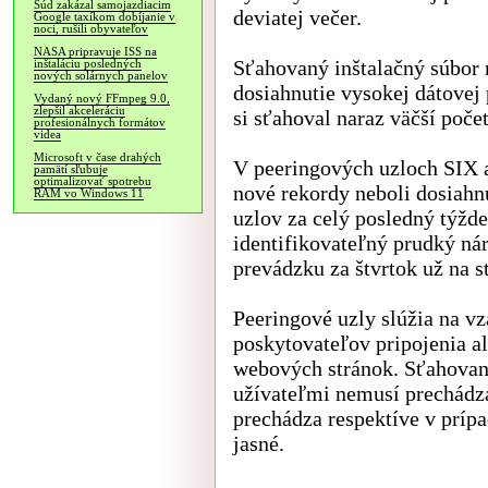
Súd zakázal samojazdiacim
deviatej večer.
Google taxíkom dobíjanie v
noci, rušili obyvateľov
NASA pripravuje ISS na
Sťahovaný inštalačný súbor
inštaláciu posledných
nových solárnych panelov
dosiahnutie vysokej dátovej
Vydaný nový FFmpeg 9.0,
zlepšil akceleráciu
si sťahoval naraz väčší poče
profesionálnych formátov
videa
Microsoft v čase drahých
V peeringových uzloch SIX a
pamätí sľubuje
optimalizovať spotrebu
nové rekordy neboli dosiahn
RAM vo Windows 11
uzlov za celý posledný týžde
identifikovateľný prudký nár
prevádzku za štvrtok už na s
Peeringové uzly slúžia na v
poskytovateľov pripojenia a
webových stránok. Sťahovan
užívateľmi nemusí prechádza
prechádza respektíve v prípa
jasné.