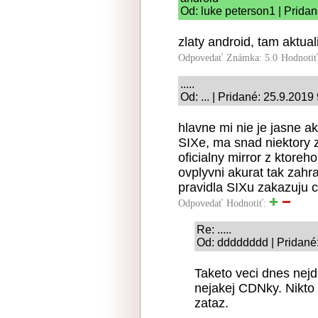
Od: luke peterson1 | Prida
zlaty android, tam aktua
Odpovedať
Známka: 5.0
Hodnoti
.....
Od: ... | Pridané: 25.9.2019
hlavne mi nie je jasne ak
SIXe, ma snad niektory 
oficialny mirror z ktoreho
ovplyvni akurat tak zahra
pravidla SIXu zakazuju ce
Odpovedať
Hodnotiť:
Re: .....
Od: dddddddd | Pridané
Taketo veci dnes nejd
nejakej CDNky. Nikto
zataz.