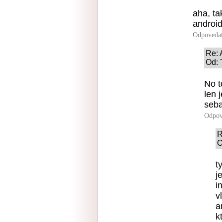
aha, ta
android
Odpoveda
Re: 
Od: 
No t
len 
seba
Odpov
R
O
t
j
i
v
a
k