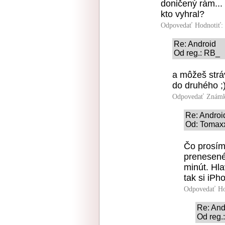
doničený rám...
kto vyhral?
Odpovedať
Hodnotiť:
Re: Android
Od reg.: RB_ 
a môžeš strá
do druhého ;
Odpovedať
Známk
Re: Androi
Od: Tomaxx
Čo prosím
prenesené
minút. Hla
tak si iP
Odpovedať
Ho
Re: And
Od reg.