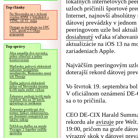
lokálnych internetových pee
Top články
uzloch pričinili športové pr
Internet, najnovší absolútny
Na Slovensku sa v tichosti
vypína ADSL v lokalitách s
VDSL, už 31. mája
dátovej prevádzky v jednom
Orange sa doťahuje na UPC
peeringovom uzle bol aktuál
a O2, spustí 2.5 Gbps
pripojenie
dosiahnutý
vďaka sťahovani
aktualizácie na iOS 13 na m
Top správy
zariadeniach Apple.
Alza nasadila dve novinky,
jednu užitočnú a jednu
kontroverznú
Najväčším peeringovým uzlo
Maďarsko jadrovú elektráreň
nakoniec kompletne
doterajší rekord dátovej pre
neodstavilo, Rumunsko mení
tok Dunaja
Ďalšia jadrová elektráreň
Vo štvrtok 19. septembra bol
južne od Slovenska musela
kvôli teplu znížiť výkon
V oficiálnom oznámení DE-C
Železnice znižujú kvôli teplu
sa o to pričinila.
rýchlosť iba na 50 km/h,
spôsobuje to meškanie
Železnice predávajú dve
tretiny lístkov elektronicky,
CEO DE-CIX Harald Summa 
po donútení cestujúcich na
takýto nákup
rekordu ale
avizuje
pre Welt.
NASA na diaľku na sonde
19:00, pričom na grafe dáto
Voyager 2 úspešne znížila
spotrebu
výrazný skok v dátovej prev