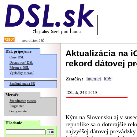
neprihlásený
Aktualizácia na 
DSL pripojenie
Ceny DSL
rekord dátovej p
Dostupnosť DSL
Fórum o DSL
Výsledky meraní
Značky:
Internet
iOS
Satelitná mapa SR
DSL.sk, 24.9.2019
Merače
Speedmeter
Merania
Pingmeter
Googlemeter
Kým na Slovensku aj v suse
Hľadanie
republike sa o doterajšie re
najvyššej dátovej prevádzky