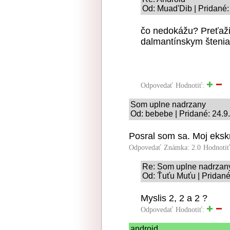
Od: Muad'Dib | Pridané:
čo nedokážu? Preťažiť
dalmantínskym šteni
Odpovedať
Hodnotiť:
Som uplne nadrzany
Od: bebebe | Pridané: 24.9
Posral som sa. Moj ekskr
Odpovedať
Známka: 2.0
Hodnoti
Re: Som uplne nadrzan
Od: Ťuťu Muťu | Pridané
Myslis 2, 2 a 2 ?
Odpovedať
Hodnotiť:
android