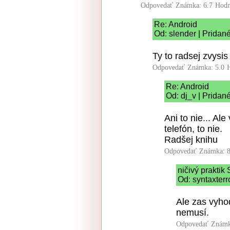
Odpovedať
Známka: 6.7
Hodn
Re: Android
Od: slender | Pridan
Ty to radsej zvysi
Odpovedať
Známka: 5.0
Re: Android
Od: dj_v | Pridan
Ani to nie... A
telefón, to nie.
Radšej knihu
Odpovedať
Známka: 8
ničivý prakti
Od: syntaxterr
Ale zas vyhod
nemusí.
Odpovedať
Známk