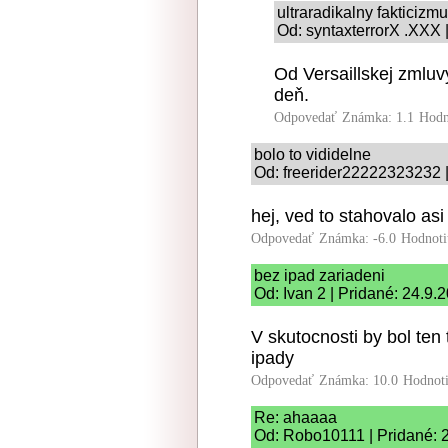
ultraradikalny fakticizm
Od: syntaxterrorX .XXX 
Od Versaillskej zmlu
deň.
Odpovedať
Známka: 1.1
Hodn
bolo to vididelne
Od: freerider22222323232 |
hej, ved to stahovalo asi
Odpovedať
Známka: -6.0
Hodnoti
bez ipad zariadeni
Od: Ivan 2 | Pridané: 24.9.
V skutocnosti by bol ten t
ipady
Odpovedať
Známka: 10.0
Hodnot
Re: ahaaaa
Od: Robo10111 | Pridané: 