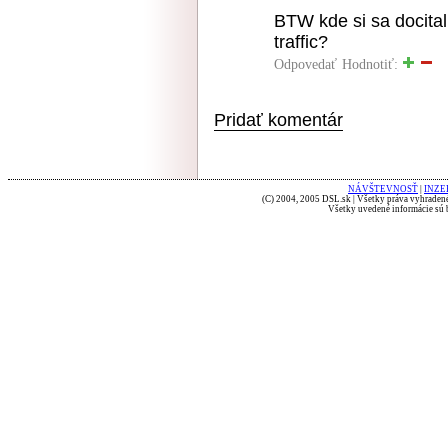
BTW kde si sa docital
traffic?
Odpovedať
Hodnotiť:
Pridať komentár
NÁVŠTEVNOSŤ
|
INZE
(C) 2004, 2005 DSL.sk | Všetky práva vyhradené
Všetky uvedené informácie sú b