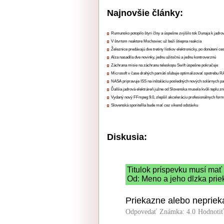
Najnovšie články:
Rumunsko potopilo štyri člny a úspešne zvýšilo tok Dunaja k jadrov
V štvrtom reaktore Mochoviec už beží štiepna reakcia
Železnice predávajú dve tretiny lístkov elektronicky, po donútení ce
Alza nasadila dve novinky, jednu užitočnú a jednu kontroverznú
Záchrana misie na záchranu teleskopu Swift úspešne pokračuje
Microsoft v čase drahých pamätí sľubuje optimalizovať spotrebu
NASA pripravuje ISS na inštaláciu posledných nových solárnych p
Ďalšia jadrová elektráreň južne od Slovenska musela kvôli teplu zn
Vydaný nový FFmpeg 9.0, zlepšil akceleráciu profesionálnych form
Slovenská sporiteľňa bude mať cez víkend odstávku
Diskusia:
Titulok príspevku musí mať
Od: Meno a jeho dlzka prie
Priekazne alebo nepriek
Odpovedať
Známka: 4.0
Hodnoti