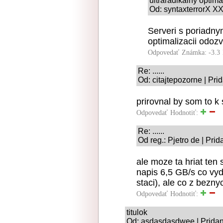
ultraradikalny optim
Od: syntaxterrorX XX
Serveri s poriadny
optimalizacii odoz
Odpovedať
Známka: -3.3
Re: ......
Od: citajtepozorne | Pr
prirovnal by som to 
Odpovedať
Hodnotiť:
Re: ......
Od reg.: Pjetro de | Pri
ale moze ta hriat ten 
napis 6,5 GB/s co vyd
staci), ale co z bezny
Odpovedať
Hodnotiť:
titulok
Od: asdasdasdwee | Pridan