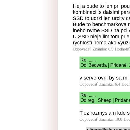
Hej a bude to len pri po
kombinacii s dalsimi par
SSD to udrzi len urcity c
Bude to benchmarkova ry
ineho nvme SSD na pci-
U SSD nieje limitom prie
rychlosti nema ako vyuzi
Odpovedať
Známka: 6.9
Hodnoti
Re: ......
Od: 3eqwrda | Pridané:
v serverovni by sa mi 
Odpovedať
Známka: 6.4
Hodn
Re: ......
Od reg.: Sheep | Pridan
Tiez rozmyslam kde sa
Odpovedať
Známka: 10.0
Hod