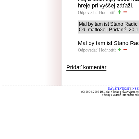
hreje pri vyššej záťaži.
Odpovedať
Hodnotiť:
Mal by tam ist Stano Radic
Od: matto3c | Pridané: 20.
Mal by tam ist Stano Ra
Odpovedať
Hodnotiť:
Pridať komentár
NÁVŠTEVNOSŤ
|
INZE
(C) 2004, 2005 DSL.sk | Všetky práva vyhradené
Všetky uvedené informácie sú b