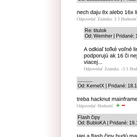
nech daju 8x alebo 16x l
Odpovedať
Známka: 3.3
Hodnoti
Re: titulok
Od: Wernher | Pridané: 
A odkiaľ toľké voľné
podporujú ak 16 či ne
viacej...
Odpovedať
Známka: -3.3
Hod
............
Od: KernelX | Pridané: 18.
treba hacknut mainfram
Odpovedať
Hodnotiť:
Flash čipy
Od: BubloKA | Pridané: 19
Hej a flash čipy budú ma