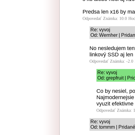
Predsa len x16 by mal 
Odpovedať
Známka: 10.0
Hod
Re: vyvoj
Od: Wernher | Prida
No nesledujem ten
linkový SSD aj len 
Odpovedať
Známka: -2.0
Re: vyvoj
Od: grepfruit | P
Co by nesiel, po
Najmodernejsie 
vyuzit efektivne
Odpovedať
Známka: 1
Re: vyvoj
Od: tommm | Pridané