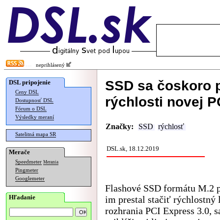
neprihlásený
SSD sa čoskoro p
DSL pripojenie
Ceny DSL
rýchlosti novej P
Dostupnosť DSL
Fórum o DSL
Výsledky meraní
Značky:
SSD
rýchlosť
Satelitná mapa SR
DSL.sk, 18.12.2019
Merače
Speedmeter
Merania
Pingmeter
Googlemeter
Flashové SSD formátu M.2 p
Hľadanie
im prestal stačiť rýchlostný 
rozhrania PCI Express 3.0, s