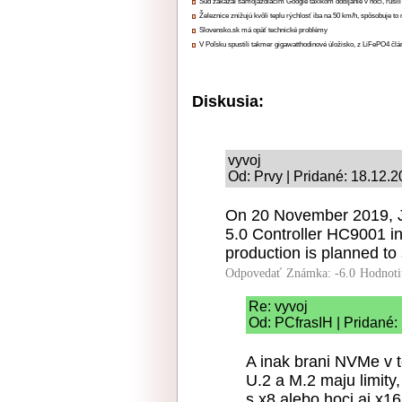
Súd zakázal samojazdiacim Google taxíkom dobíjanie v noci, rušili
Železnice znižujú kvôli teplu rýchlosť iba na 50 km/h, spôsobuje t
Slovensko.sk má opäť technické problémy
V Poľsku spustili takmer gigawatthodinové úložisko, z LiFePO4 čl
Diskusia:
vyvoj
Od: Prvy | Pridané: 18.12.
On 20 November 2019, J
5.0 Controller HC9001 i
production is planned to 
Odpovedať
Známka: -6.0
Hodnoti
Re: vyvoj
Od: PCfrasIH | Pridané:
A inak brani NVMe v 
U.2 a M.2 maju limity,
s x8 alebo hoci aj x