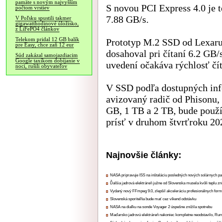
pamäte s novým najvyšším
S novou PCI Express 4.0 je 
počtom vrstiev
7.88 GB/s.
V Poľsku spustili takmer
gigawatthodinové úložisko,
z LiFePO4 článkov
Telekom pridal 12 GB balík
Prototyp M.2 SSD od Lexaru
pre Easy, chce zaň 12 eur
dosahoval pri čítaní 6.2 GB/s
Súd zakázal samojazdiacim
Google taxíkom dobíjanie v
uvedení očakáva rýchlosť čí
noci, rušili obyvateľov
V SSD podľa dostupných inf
avizovaný radič od Phisonu, 
GB, 1 TB a 2 TB, bude použí
prísť v druhom štvrťroku 20
Najnovšie články:
NASA pripravuje ISS na inštaláciu posledných nových solárnych p
Ďalšia jadrová elektráreň južne od Slovenska musela kvôli teplu zn
Vydaný nový FFmpeg 9.0, zlepšil akceleráciu profesionálnych form
Slovenská sporiteľňa bude mať cez víkend odstávku
NASA na diaľku na sonde Voyager 2 úspešne znížila spotrebu
Maďarsko jadrovú elektráreň nakoniec kompletne neodstavilo, Ru