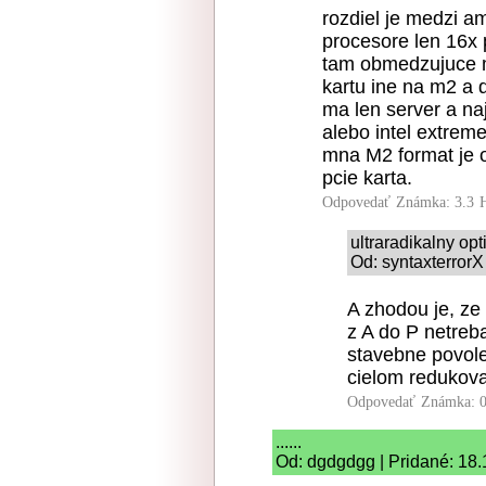
rozdiel je medzi am
procesore len 16x p
tam obmedzujuce m
kartu ine na m2 a d
ma len server a na
alebo intel extreme
mna M2 format je o
pcie karta.
Odpovedať
Známka: 3.3
ultraradikalny op
Od: syntaxterrorX
A zhodou je, ze
z A do P netreba
stavebne povole
cielom redukova
Odpovedať
Známka: 0
......
Od: dgdgdgg | Pridané: 18.