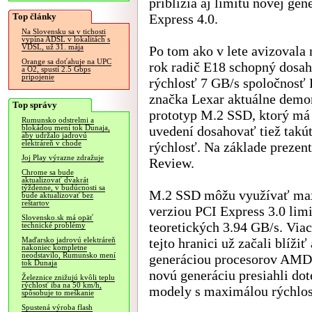
priblížia aj limitu novej gen
Top články
Express 4.0.
Na Slovensku sa v tichosti
vypína ADSL v lokalitách s
VDSL, už 31. mája
Po tom ako v lete avizovala 
Orange sa doťahuje na UPC
rok radič E18 schopný dosa
a O2, spustí 2.5 Gbps
pripojenie
rýchlosť 7 GB/s spoločnosť 
značka Lexar aktuálne demo
Top správy
prototyp M.2 SSD, ktorý má 
Rumunsko odstrelmi a
uvedení dosahovať tiež takú
blokádou mení tok Dunaja,
aby udržalo jadrovú
elektráreň v chode
rýchlosť. Na základe prezen
Joj Play výrazne zdražuje
Review.
Chrome sa bude
aktualizovať dvakrát
týždenne, v budúcnosti sa
M.2 SSD môžu využívať maxi
bude aktualizovať bez
reštartov
verziou PCI Express 3.0 lim
Slovensko.sk má opäť
teoretických 3.94 GB/s. Via
technické problémy
tejto hranici už začali blíži
Maďarsko jadrovú elektráreň
nakoniec kompletne
neodstavilo, Rumunsko mení
generáciou procesorov AMD 
tok Dunaja
novú generáciu presiahli dot
Železnice znižujú kvôli teplu
rýchlosť iba na 50 km/h,
modely s maximálou rýchlosť
spôsobuje to meškanie
Spustená výroba flash