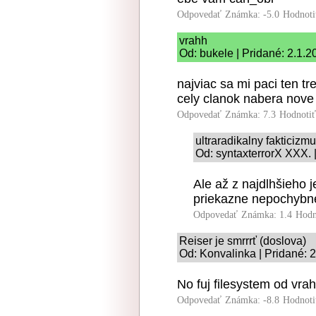
Odpovedať
Známka: -5.0
Hodnoti
vrahh
Od: bukele | Pridané: 2.1.2
najviac sa mi paci ten tr
cely clanok nabera nove
Odpovedať
Známka: 7.3
Hodnoti
ultraradikalny fakticizm
Od: syntaxterrorX XXX. 
Ale až z najdlhšieho j
priekazne nepochybn
Odpovedať
Známka: 1.4
Hodn
Reiser je smrrrť (doslova)
Od: Konvalinka | Pridané: 
No fuj filesystem od vra
Odpovedať
Známka: -8.8
Hodnoti