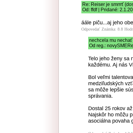
Re: Reiser je smrrrť (do
Od: ffdf | Pridané: 2.1.2
áále piču...aj jeho obe
Odpovedať
Známka: 8.8
Hodn
nechcela mu nechať 
Od reg.: novySMERer
Telo jeho ženy sa 
každému. Aj nás Vi
Bol veľmi talentov
medziľudských vzťa
sa môže lepšie sús
správania.
Dostal 25 rokov až 
Najskôr ho môžu pu
asociálna povaha 