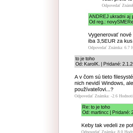
Odpovedať
Známk
ANDREJ ukradni aj 
Od reg.: novySMERer
Vygenerovať nové r
iba 3,5EUR za kus
Odpovedať
Známka: 6.7
to je toho
Od: KarolK. | Pridané: 2.1.
A v čom sú tieto filesy
nich nevidí Windows, al
používateľovi...?
Odpovedať
Známka: -2.6
Hodnoti
Re: to je toho
Od: martincc | Pridané:
Keby tak vedeli ze po
Odpovedať
Známka: 8.0
Hodn