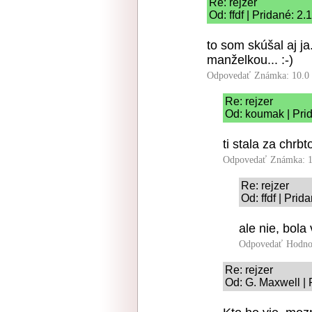
Re: rejzer
Od: ffdf | Pridané: 2
to som skúšal aj ja
manželkou... :-)
Odpovedať
Známka: 10.0
Re: rejzer
Od: koumak | Pri
ti stala za chrbt
Odpovedať
Známka: 1
Re: rejzer
Od: ffdf | Pri
ale nie, bola
Odpovedať
Hodno
Re: rejzer
Od: G. Maxwell | 