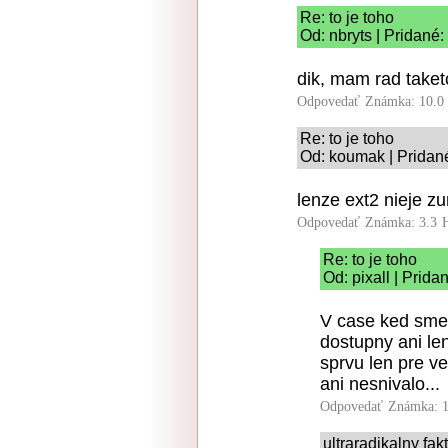
Re: to je toho
Od: nbryts | Pridané
dik, mam rad taket
Odpovedať
Známka: 10.0
Re: to je toho
Od: koumak | Pridané
lenze ext2 nieje zu
Odpovedať
Známka: 3.3
Re: to je toho
Od: pixall | Prida
V case ked sme 
dostupny ani len
sprvu len pre v
ani nesnivalo...
Odpovedať
Známka: 1
ultraradikalny fak