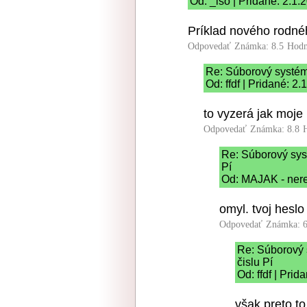
Od: _iso | Pridané: 2.1.
Príklad nového rodné
Odpovedať
Známka: 8.5
Hodn
Re: Súborový systém 
Od: ffdf | Pridané: 2
to vyzerá jak moje 
Odpovedať
Známka: 8.8
Re: Súborový syst
Pí
Od: MAJAK - nere
omyl. tvoj heslo
Odpovedať
Známka: 6
Re: Súborový 
čislu Pí
Od: ffdf | Pri
však preto to