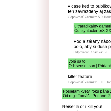
v case ked to publiko
ten zavrazdeny aj zasl
Odpovedať
Známka: 5.0
Hodn
ultraradikalny game
Od: syntaxterrorX XX
Podľa záľahy nábož
bolo, aby si duše p
Odpovedať
Známka: 5.0
volá sa to
Od: sensei-san | Pridan
killer feature
Odpovedať
Známka: 10.0
Hod
Posielam kvety, roku pána
Od reg.: Tomáš | Pridané: 
Reiser 5 or i kill you!