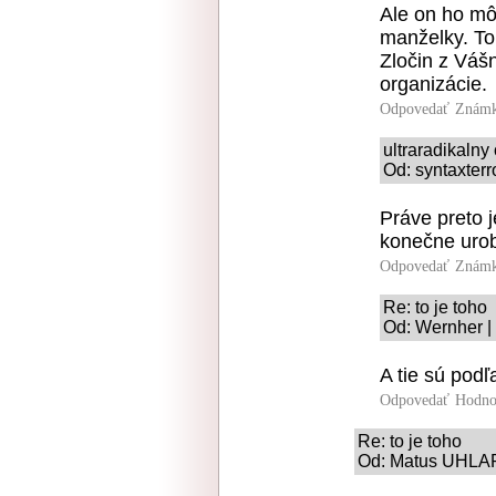
Ale on ho mô
manželky. To
Zločin z Váš
organizácie.
Odpovedať
Známk
ultraradikalny
Od: syntaxterr
Práve preto j
konečne urob
Odpovedať
Známk
Re: to je toho
Od: Wernher |
A tie sú pod
Odpovedať
Hodno
Re: to je toho
Od: Matus UHLAR 