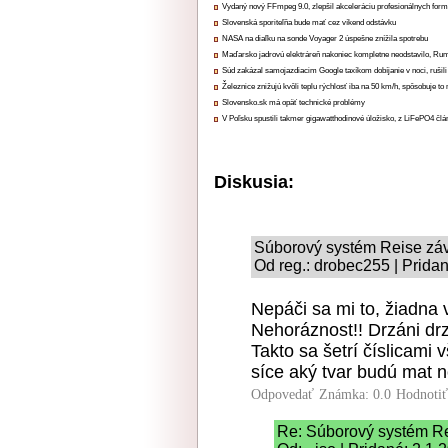
Vydaný nový FFmpeg 9.0, zlepšil akceleráciu profesionálnych form
Slovenská sporiteľňa bude mať cez víkend odstávku
NASA na diaľku na sonde Voyager 2 úspešne znížila spotrebu
Maďarsko jadrovú elektráreň nakoniec kompletne neodstavilo, Ru
Súd zakázal samojazdiacim Google taxíkom dobíjanie v noci, rušili
Železnice znižujú kvôli teplu rýchlosť iba na 50 km/h, spôsobuje t
Slovensko.sk má opäť technické problémy
V Poľsku spustili takmer gigawatthodinové úložisko, z LiFePO4 čl
Diskusia:
Súborový systém Reise závi
Od reg.: drobec255 | Prida
Nepáči sa mi to, žiadna
Nehoráznost!! Drzáni drz
Takto sa šetrí číslicami
síce aký tvar budú mat n
Odpovedať
Známka: 0.0
Hodnoti
Re: Súborový systém Rei