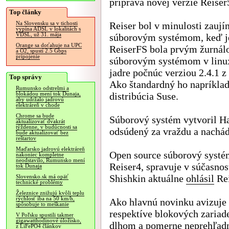
príprava novej verzie Reiser
Top články
Reiser bol v minulosti zau
Na Slovensku sa v tichosti
vypína ADSL v lokalitách s
VDSL, už 31. mája
súborovým systémom, keď j
Orange sa doťahuje na UPC
ReiserFS bola prvým žurnál
a O2, spustí 2.5 Gbps
pripojenie
súborovým systémom v lin
jadre počnúc verziou 2.4.1 z
Top správy
Ako štandardný ho napríklad
Rumunsko odstrelmi a
distribúcia Suse.
blokádou mení tok Dunaja,
aby udržalo jadrovú
elektráreň v chode
Chrome sa bude
Súborový systém vytvoril Ha
aktualizovať dvakrát
týždenne, v budúcnosti sa
odsúdený za vraždu a nachád
bude aktualizovať bez
reštartov
Maďarsko jadrovú elektráreň
Open source súborový systém
nakoniec kompletne
neodstavilo, Rumunsko mení
Reiser4, spravuje v súčasno
tok Dunaja
Shishkin aktuálne
ohlásil
Rei
Slovensko.sk má opäť
technické problémy
Železnice znižujú kvôli teplu
rýchlosť iba na 50 km/h,
Ako hlavnú novinku avizuje
spôsobuje to meškanie
respektíve blokových zaria
V Poľsku spustili takmer
gigawatthodinové úložisko,
dlhom a pomerne neprehľadno
z LiFePO4 článkov