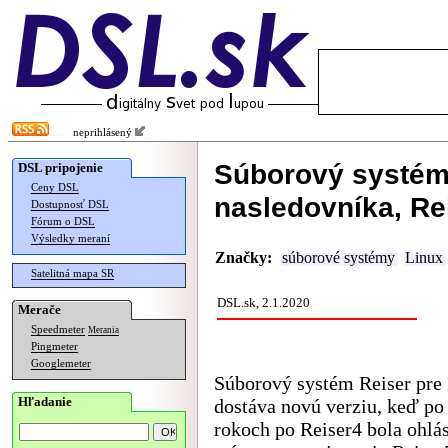
neprihlásený
Súborový systém
DSL pripojenie
Ceny DSL
nasledovníka, Re
Dostupnosť DSL
Fórum o DSL
Výsledky meraní
Značky:
súborové systémy
Linux
Satelitná mapa SR
DSL.sk, 2.1.2020
Merače
Speedmeter
Merania
Pingmeter
Googlemeter
Súborový systém Reiser pre
Hľadanie
dostáva novú verziu, keď po
rokoch po Reiser4 bola ohlá