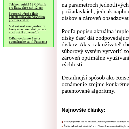
na parametroch jednotlivých
Telekom pridal 12 GB balík
pre Easy, chce zaň 12 eur
požiadavkách, jednak naplno
Spustená výroba flash
diskov a zároveň obsadzovať
pamäte s novým najvyšším
počtom vrstiev
Súd zakázal samojazdiacim
Google taxíkom dobíjanie v
Podľa popisu aktuálna imple
noci, rušili obyvateľov
disky časť dát zodpovedajúc
Odštartovala nová séria
populárneho sci-fi Futurama
diskov. Ak si tak užívateľ 
súborový systém vytvoriť z
zároveň optimálne využívani
rýchlosti.
Detailnejší spôsob ako Reise
oznámenie zrejme konkrétne 
patentované algoritmy.
Najnovšie články:
NASA pripravuje ISS na inštaláciu posledných nových solárnych p
Ďalšia jadrová elektráreň južne od Slovenska musela kvôli teplu zn