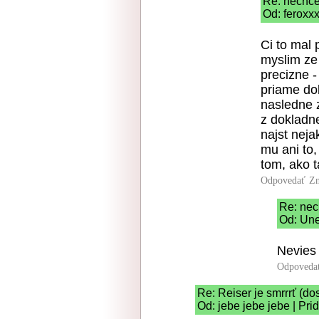
Re: nechce
Od: feroxxx
Ci to mal 
myslim ze 
precizne 
priame dok
nasledne 
z dokladne
najst neja
mu ani to,
tom, ako t
Odpovedať
Zn
Re: nec
Od: Une
Nevies 
Odpoveda
Re: Reiser je smrrrť (do
Od: jebe jebe jebe | Pri