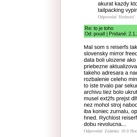
akurat kazdy kt
tailpacking vypi
Odpovedať
Hodnotiť:
Re: to je toho
Od: pixall | Pridané: 2.
Mal som s reiserfs ta
slovensky mirror freed
data boli ulozene ako
priebezne aktualizovat
takeho adresara a nac
rozbalenie celeho mir
to iste trvalo par sek
archivu tiez bolo ukr
musel ext2fs prejst d
nez mohol stroj naboot
iba koniec zurnalu, op
hned. Rychlost reiserf
dobu revolucna...
Odpovedať
Známka: 10.0
Hod