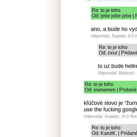
Re: to je toho
Od: jebe jebe jebe |
ano, a bude ho vyd
Odpovedať
Známka: 8.0
Re: to je toho
Od: zxxz | Pridan
to uz bude hellr
Odpovedať
Hodnotiť:
Re: to je toho
Od: ewewewe | Pridané:
kľúčové slovo je "žurn
use the fucking googl
Odpovedať
Známka: 10.0
Hod
Re: to je toho
Od: KarolK. | Pridan