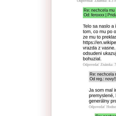
Odpovedať
Známka: 4.3
Re: nechcela mu 
Od: feroxxx | Pri
Telo sa naslo a 
tom, co mu po o
ze mu to prekla
https://en.wikip
vrazda z vasne.
odsudeni ukazuju
bohuzial.
Odpovedať
Známka: 7
Re: nechcela 
Od reg.: novy
Ja som mal in
premyslené, 
generálny pr
Odpovedať
Hodno