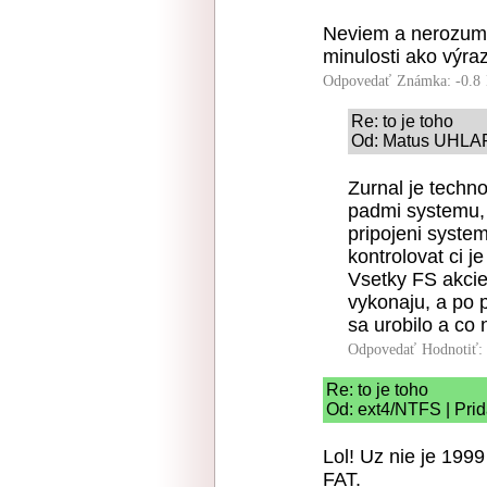
Neviem a nerozumi
minulosti ako výraz
Odpovedať
Známka: -0.8
Re: to je toho
Od: Matus UHLAR 
Zurnal je techno
padmi systemu, 
pripojeni syste
kontrolovat ci j
Vsetky FS akcie
vykonaju, a po 
sa urobilo a co 
Odpovedať
Hodnotiť:
Re: to je toho
Od: ext4/NTFS | Prid
Lol! Uz nie je 199
FAT.