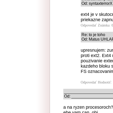
Od: syntaxterrorX
ext4 je v skutoc
priekazne zapn
Odpovedať
Známka: 0
Re: to je toho
Od: Matus UHLAR 
upresnujem: zur
proti ext2. Ext
pouzivanie exte
kazdeho bloku s
FS oznacovanim
Odpovedať
Hodnotiť:
_____________________
Od: ___________________ 
a na ryzen procesoroch
ebe vam can_obi