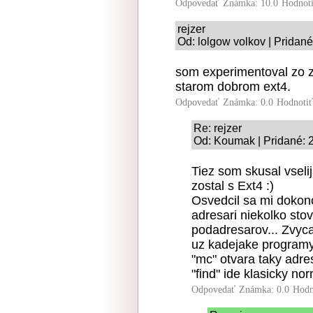
Odpovedať
Známka: 10.0
Hodnot
rejzer
Od: lolgow volkov | Pridané
som experimentoval zo zf
starom dobrom ext4.
Odpovedať
Známka: 0.0
Hodnoti
Re: rejzer
Od: Koumak | Pridané: 
Tiez som skusal vseli
zostal s Ext4 :)
Osvedcil sa mi dokon
adresari niekolko stov
podadresarov... Zvyca
uz kadejake programy
"mc" otvara taky adr
"find" ide klasicky no
Odpovedať
Známka: 0.0
Hodn