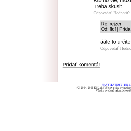
Kto ho vie, moz
Treba skusit
Odpovedať
Hodnotiť:
Re: rejzer
Od: ffdf | Pri
áále to určite
Odpovedať
Hodno
Pridať komentár
NÁVŠTEVNOSŤ
|
INZE
(C) 2004, 2005 DSL.sk | Všetky práva vyhradené
Všetky uvedené informácie sú b