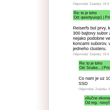
Odpovedať
Známka: 10.0
Re: to je toho
Od: qwertyuiop1 | Pr
Reiserfs bol prvy, 
300 bajtovy subor 
nejako podobne ve
koncami suborov, v
jedneho clusteru.
Odpovedať
Známka: 10.0
Re: to je toho
Od: Snake... | Pr
Co nam je uz 1
SSD
Odpovedať
Známka: 6
vílučne ekono
Od reg.: novy