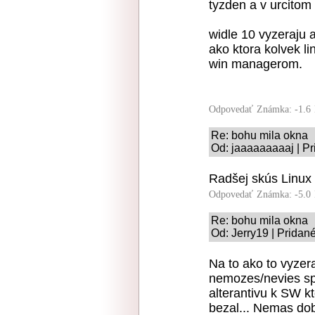
tyzden a v urcitom 
widle 10 vyzeraju 
ako ktora kolvek l
win managerom.
Odpovedať
Známka: -1.6
Re: bohu mila okna
Od: jaaaaaaaaaj | Pr
Radšej skús Linux 
Odpovedať
Známka: -5.0
Re: bohu mila okna
Od: Jerry19 | Pridan
Na to ako to vyzer
nemozes/nevies spr
alterantivu k SW k
bezal... Nemas dob