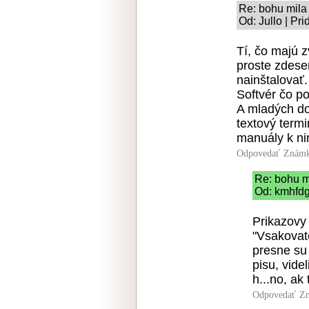
Re: bohu mila
Od: Jullo | Pr
Tí, čo majú 
proste zdesen
nainštalovať
Softvér čo p
A mladých dos
textový term
manuály k ni
Odpovedať
Známk
Re: bohu m
Od: kmhfdg
Prikazovy 
"Vsakovate
presne su
pisu, vide
h...no, ak
Odpovedať
Zn