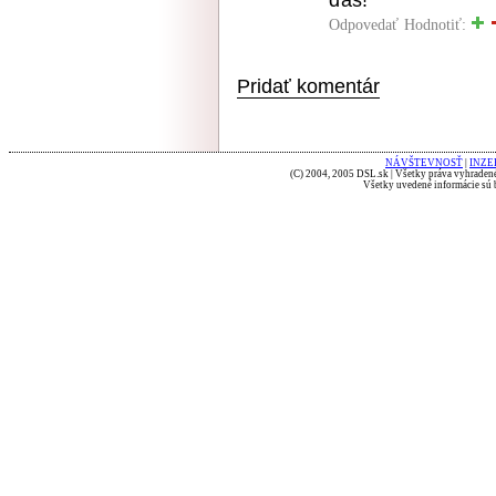
ďas!
Odpovedať
Hodnotiť:
Pridať komentár
NÁVŠTEVNOSŤ
|
INZE
(C) 2004, 2005 DSL.sk | Všetky práva vyhradené
Všetky uvedené informácie sú b