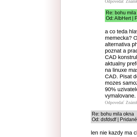
Odpovedať
Známk
Re: bohu mila
Od: AlbHert | 
a co teda hla
memecka? Ono
alternativa p
poznat a pra
CAD konstruk
aktualny pre
na linuxe ma
CAD. Pisat do
mozes samozr
90% uzivatelo
vymalovane.
Odpovedať
Známk
Re: bohu mila okna
Od: dsfdsdf | Pridan
len nie kazdy ma c