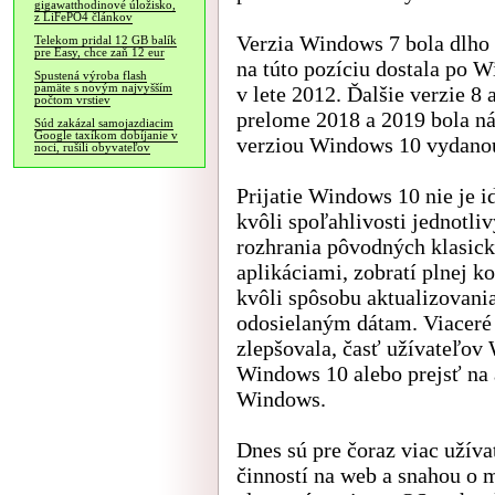
gigawatthodinové úložisko,
z LiFePO4 článkov
Verzia Windows 7 bola dlho
Telekom pridal 12 GB balík
pre Easy, chce zaň 12 eur
na túto pozíciu dostala po W
Spustená výroba flash
pamäte s novým najvyšším
v lete 2012. Ďalšie verzie 8 
počtom vrstiev
prelome 2018 a 2019 bola n
Súd zakázal samojazdiacim
Google taxíkom dobíjanie v
verziou Windows 10 vydanou
noci, rušili obyvateľov
Prijatie Windows 10 nie je i
kvôli spoľahlivosti jednotli
rozhrania pôvodných klasic
aplikáciami, zobratí plnej k
kvôli spôsobu aktualizovania 
odosielaným dátam. Viaceré 
zlepšovala, časť užívateľov 
Windows 10 alebo prejsť na
Windows.
Dnes sú pre čoraz viac užív
činností na web a snahou o 