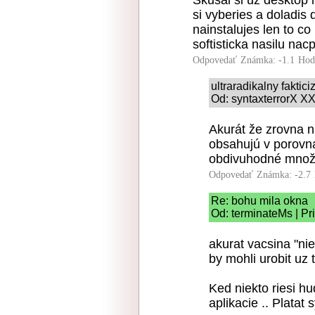
Skusal si uz desktop
si vyberies a doladis 
nainstalujes len to co
softisticka nasilu na
Odpovedať
Známka: -1.1
Hod
ultraradikalny faktic
Od: syntaxterrorX XX
Akurát že zrovna n
obsahujú v porovn
obdivuhodné množs
Odpovedať
Známka: -2.7
Re: bohu mila okna
Od: terminateMs | Pr
akurat vacsina "nie
by mohli urobit uz t
Ked niekto riesi h
aplikacie .. Platat