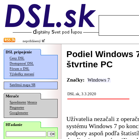
neprihlásený
Podiel Windows 7 
DSL pripojenie
Ceny DSL
štvrtine PC
Dostupnosť DSL
Fórum o DSL
Výsledky meraní
Značky:
Windows 7
Satelitná mapa SR
DSL.sk, 3.3.2020
Merače
Speedmeter
Merania
Pingmeter
Googlemeter
Užívatelia nezačali z opera
Hľadanie
systému Windows 7 po konci
podpory aspoň podľa štatistí