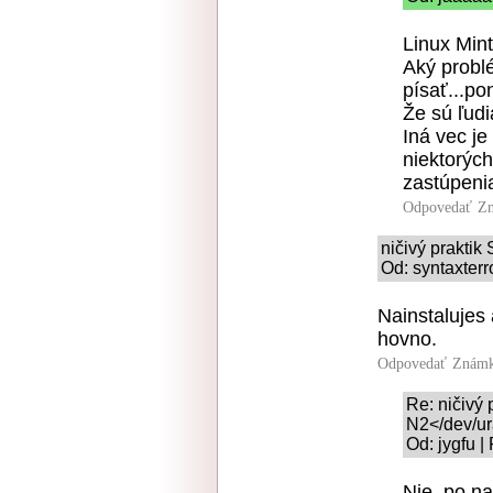
Linux Mint
Aký probl
písať...po
Že sú ľudi
Iná vec je
niektorých
zastúpenia
Odpovedať
Zn
ničivý prakti
Od: syntaxterr
Nainstalujes
hovno.
Odpovedať
Známk
Re: ničivý 
N2</dev/
Od: jygfu |
Nie, po na