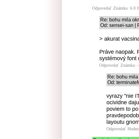
Odpovedať
Známka: 6.0
Re: bohu mila ok
Od: sensei-san | 
> akurat vacsina
Práve naopak. Pr
systémový font
Odpovedať
Známka: -
Re: bohu mila
Od: terminateM
vyrazy "nie I
ocividne daj
poviem to po
pravdepodobn
layoutu gnom
Odpovedať
Hodno