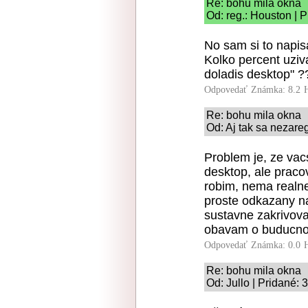
Re: bohu mila okna
Od: reg.: Houston | 
No sam si to napis
Kolko percent uziv
doladis desktop" ?
Odpovedať
Známka: 8.2
Re: bohu mila okna
Od: Aj tak sa nezare
Problem je, ze vac
desktop, ale praco
robim, nema realne
proste odkazany n
sustavne zakrivovan
obavam o buducnos
Odpovedať
Známka: 0.0
Re: bohu mila okna
Od: Jullo | Pridané: 