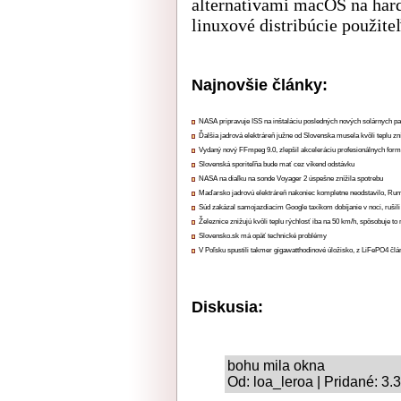
alternatívami macOS na hard
linuxové distribúcie použite
Najnovšie články:
NASA pripravuje ISS na inštaláciu posledných nových solárnych p
Ďalšia jadrová elektráreň južne od Slovenska musela kvôli teplu zn
Vydaný nový FFmpeg 9.0, zlepšil akceleráciu profesionálnych form
Slovenská sporiteľňa bude mať cez víkend odstávku
NASA na diaľku na sonde Voyager 2 úspešne znížila spotrebu
Maďarsko jadrovú elektráreň nakoniec kompletne neodstavilo, Ru
Súd zakázal samojazdiacim Google taxíkom dobíjanie v noci, rušili
Železnice znižujú kvôli teplu rýchlosť iba na 50 km/h, spôsobuje t
Slovensko.sk má opäť technické problémy
V Poľsku spustili takmer gigawatthodinové úložisko, z LiFePO4 čl
Diskusia:
bohu mila okna
Od: loa_leroa | Pridané: 3.