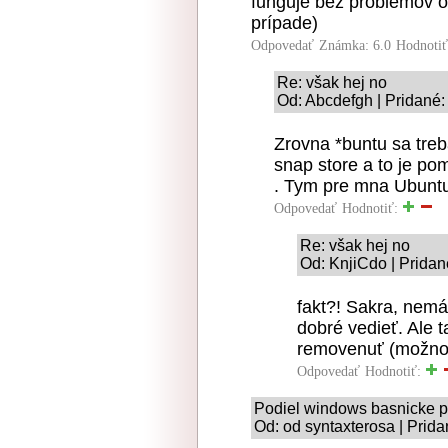
funguje bez problémov 
prípade)
Odpovedať
Známka: 6.0
Hodnoti
Re: však hej no
Od: Abcdefgh | Pridané:
Zrovna *buntu sa treb
snap store a to je po
. Tym pre mna Ubuntu 
Odpovedať
Hodnotiť:
Re: však hej no
Od: KnjiCdo | Pridan
fakt?! Sakra, nemá
dobré vedieť. Ale 
removenuť (možno 
Odpovedať
Hodnotiť:
Podiel windows basnicke p
Od: od syntaxterosa | Prida