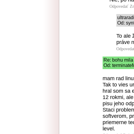
Odpovedať
Zn
ultrarad
Od: syn
To ale 
práve n
Odpoveda
Re: bohu mila
Od: terminateM
mam rad linux
Tak to vies ur
hral som sa 
12 rokmi, al
pisu jeho odp
Staci proble
softverom, pr
priemerne tec
level.