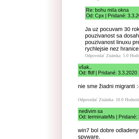
Re: bohu mila okna
Od: Cpx | Pridané: 3.3.
Ja uz pocuvam 30 roko
pouzivanost sa dosah
pouzivanost linuxu pr
rychlejsie nez hranice
Odpovedať
Známka: 5.0
Hodn
však..
Od: ffdf | Pridané: 3.3.2020
nie sme žiadni migranti :
Odpovedať
Známka: 10.0
Hodnot
nedivim sa
Od: terminateMs | Pridané:
win7 bol dobre odladeny
spyware.