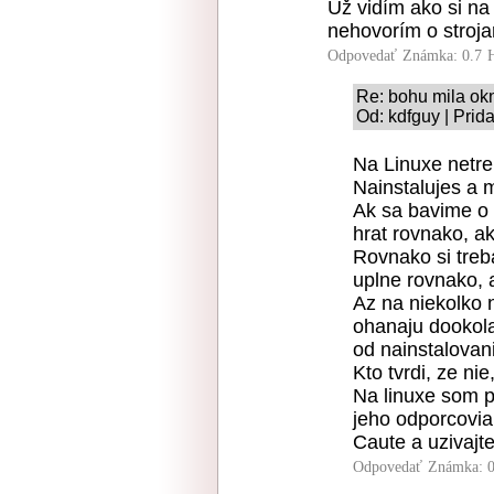
Už vidím ako si na
nehovorím o strojar
Odpovedať
Známka: 0.7
Re: bohu mila ok
Od: kdfguy | Prid
Na Linuxe netre
Nainstalujes a 
Ak sa bavime o 
hrat rovnako, ak
Rovnako si treba
uplne rovnako, 
Az na niekolko 
ohanaju dookola 
od nainstalovan
Kto tvrdi, ze ni
Na linuxe som p
jeho odporcovia 
Caute a uzivajte
Odpovedať
Známka: 0