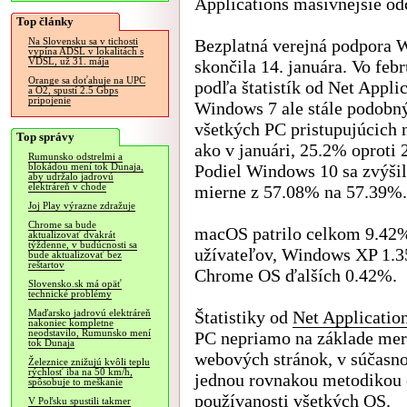
Applications masívnejšie od
Top články
Bezplatná verejná podpora 
Na Slovensku sa v tichosti
vypína ADSL v lokalitách s
VDSL, už 31. mája
skončila 14. januára. Vo feb
Orange sa doťahuje na UPC
podľa štatistík od Net Appli
a O2, spustí 2.5 Gbps
pripojenie
Windows 7 ale stále podobný
všetkých PC pristupujúcich n
Top správy
ako v januári, 25.2% oproti
Rumunsko odstrelmi a
Podiel Windows 10 sa zvýšil
blokádou mení tok Dunaja,
aby udržalo jadrovú
elektráreň v chode
mierne z 57.08% na 57.39%.
Joj Play výrazne zdražuje
Chrome sa bude
macOS patrilo celkom 9.42%
aktualizovať dvakrát
týždenne, v budúcnosti sa
užívateľov, Windows XP 1.3
bude aktualizovať bez
reštartov
Chrome OS ďalších 0.42%.
Slovensko.sk má opäť
technické problémy
Štatistiky od
Net Applicatio
Maďarsko jadrovú elektráreň
nakoniec kompletne
neodstavilo, Rumunsko mení
PC nepriamo na základe mera
tok Dunaja
webových stránok, v súčasnos
Železnice znižujú kvôli teplu
rýchlosť iba na 50 km/h,
jednou rovnakou metodikou 
spôsobuje to meškanie
používanosti všetkých OS.
V Poľsku spustili takmer