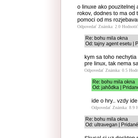
o linuxe ako pouzitelnej
rokov, dodnes to ma od t
pomoci od ms rozjebav
Odpovedať
Známka: 2.0
Hodnoti
Re: bohu mila okna
Od: tajny agent esetu | 
kym sa toho nechytia 
pre linux, tak nema s
Odpovedať
Známka: 0.5
Hodn
Re: bohu mila okna
Od: jahôdka | Pridan
ide o hry.. vzdy ide
Odpovedať
Známka: 8.9
Re: bohu mila okna
Od: ultravegan | Pridan