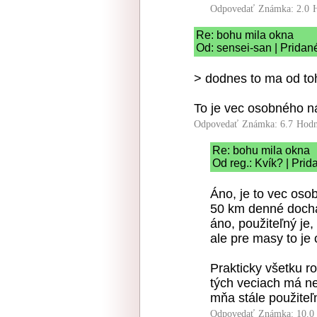
Odpovedať
Známka: 2.0
Re: bohu mila okna
Od: sensei-san | Pridan
> dodnes to ma od to
To je vec osobného n
Odpovedať
Známka: 6.7
Hodn
Re: bohu mila okna
Od reg.: Kvík? | Pri
Áno, je to vec oso
50 km denné dochá
áno, použiteľný je, 
ale pre masy to je
Prakticky všetku r
tých veciach má n
mňa stále použiteľn
Odpovedať
Známka: 10.0