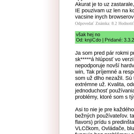
Akurat je to uz zastarale
IE pouzivam uz len na k
vacsine inych browserov 
Odpovedať
Známka: 8.2
Hodnoti
však hej no
Od: knjiCdo | Pridané: 3.3
Ja som pred pár rokmi pre
sk*****á hlúposť vo verz
nepodporuje novší hardv
win, Tak príjemné a res
som už dlho nezažil. Sú 
extrémne už. Kvalita, o
jednoduchosť používani
problémy, ktoré som s tý
Asi to nie je pre každého
bežných používateľov. ta
flavors) prídu s predinš
VLCčkom, Ovládače, bluet