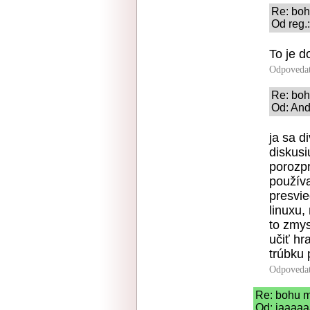
Re: boh
Od reg.
To je d
Odpoveda
Re: boh
Od: And
ja sa d
diskusi
porozpr
používa
presvie
linuxu,
to zmys
učiť hr
trúbku
Odpoveda
Re: bohu m
Od: jaaaaa