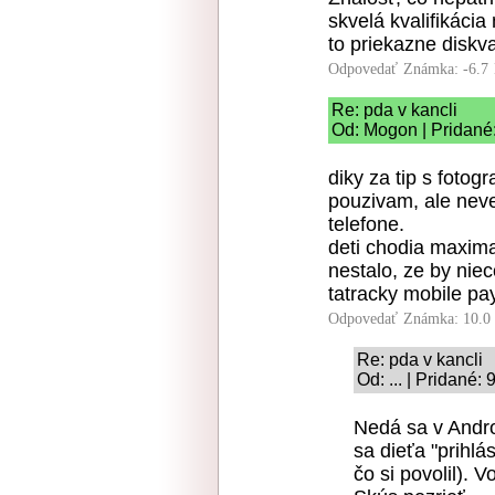
skvelá kvalifikácia 
to priekazne diskval
Odpovedať
Známka: -6.7
Re: pda v kancli
Od: Mogon | Pridané:
diky za tip s fotog
pouzivam, ale neve
telefone.
deti chodia maxima
nestalo, ze by nie
tatracky mobile pay
Odpovedať
Známka: 10.0
Re: pda v kancli
Od: ... | Pridané:
Nedá sa v Andro
sa dieťa "prihlá
čo si povolil). 