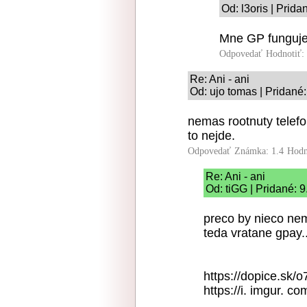
Od: l3oris | Prid
Mne GP funguje
Odpovedať
Hodnotiť:
Re: Ani - ani
Od: ujo tomas | Pridané
nemas rootnuty telef
to nejde.
Odpovedať
Známka: 1.4
Hodn
Re: Ani - ani
Od: tiGG | Pridané: 
preco by nieco nem
teda vratane gpay..
https://dopice.sk/o
https://i. imgur.