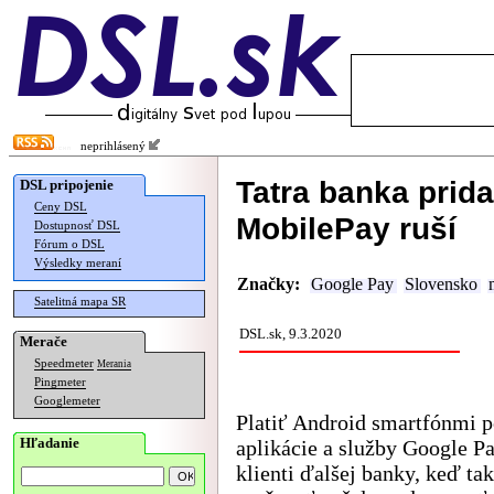
neprihlásený
Tatra banka prid
DSL pripojenie
Ceny DSL
MobilePay ruší
Dostupnosť DSL
Fórum o DSL
Výsledky meraní
Značky:
Google Pay
Slovensko
Satelitná mapa SR
DSL.sk, 9.3.2020
Merače
Speedmeter
Merania
Pingmeter
Googlemeter
Platiť Android smartfónmi
Hľadanie
aplikácie a služby Google P
klienti ďalšej banky, keď ta