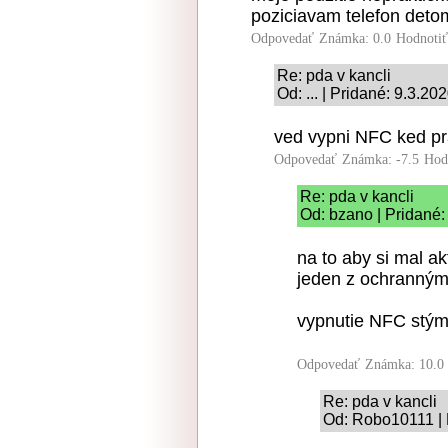
poziciavam telefon detom
Odpovedať
Známka: 0.0
Hodnoti
Re: pda v kancli
Od: ... | Pridané: 9.3.20
ved vypni NFC ked pra
Odpovedať
Známka: -7.5
Hod
Re: pda v kancli
Od: bzano | Pridané:
na to aby si mal a
jeden z ochranným p
vypnutie NFC stým 
Odpovedať
Známka: 10.0
Re: pda v kancli
Od: Robo10111 | 