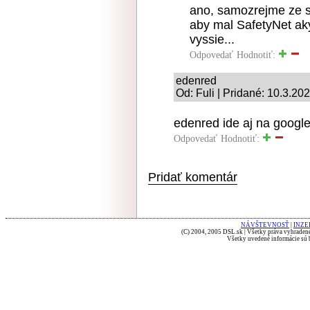
ano, samozrejme ze s
aby mal SafetyNet ak
vyssie...
Odpovedať
Hodnotiť:
edenred
Od: Fuli | Pridané: 10.3.20
edenred ide aj na googl
Odpovedať
Hodnotiť:
Pridať komentár
NÁVŠTEVNOSŤ
|
INZE
(C) 2004, 2005 DSL.sk | Všetky práva vyhradené
Všetky uvedené informácie sú b