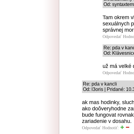
Od: syntaxterr
Tam okrem vl
sexuálnych p
správnej morá
Odpovedať
Hodno
Re: pda v kanc
Od: Klávesnice
už má velké 
Odpovedať
Hodno
Re: pda v kancli
Od: l3oris | Pridané: 10
ak mas hodinky, sluch
ako doôveryhodne zar
bude fungovat rovnak
zariadenie v dosahu.
Odpovedať
Hodnotiť: