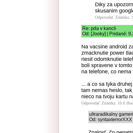
Diky za upozorne
skusanim googl
Odpovedať
Známka: 3
Re: pda v kancli
Od: [Jooky] | Pridané: 9
Na vacsine android zar
zmacknutie power tlac
riesit odomknutie telef
boli spravene v tomto
na telefone, co nema h
... a co sa tyka druhe
tam nemas heslo, tak 
nieco na tvoju kartu n
Odpovedať
Známka: 10.0
Hod
ultraradikalny game
Od: syntaxterrorXXX 
Znalosť, čo nepatri