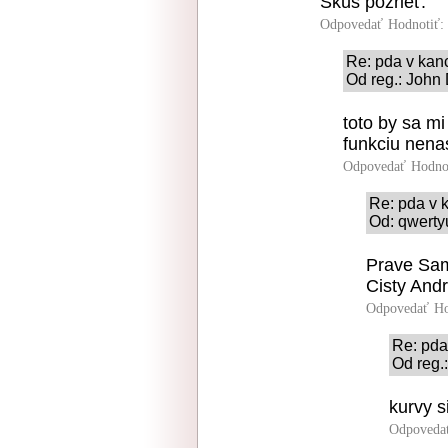
Skús pozrieť.
Odpovedať
Hodnotiť:
Re: pda v kanc
Od reg.: John 
toto by sa m
funkciu nenas
Odpovedať
Hodno
Re: pda v k
Od: qwerty
Prave Sam
Cisty Andr
Odpovedať
Ho
Re: pda
Od reg.:
kurvy 
Odpoveda