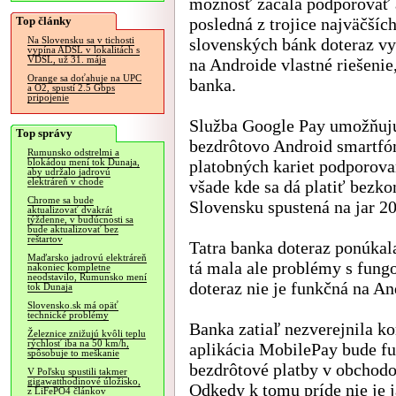
možnosť začala podporovať 
Top články
posledná z trojice najväčšíc
slovenských bánk doteraz vy
Na Slovensku sa v tichosti
vypína ADSL v lokalitách s
VDSL, už 31. mája
na Androide vlastné riešenie
Orange sa doťahuje na UPC
banka.
a O2, spustí 2.5 Gbps
pripojenie
Služba Google Pay umožňujú
Top správy
bezdrôtovo Android smartfó
Rumunsko odstrelmi a
platobných kariet podporov
blokádou mení tok Dunaja,
aby udržalo jadrovú
elektráreň v chode
všade kde sa dá platiť bezk
Chrome sa bude
Slovensku spustená na jar 2
aktualizovať dvakrát
týždenne, v budúcnosti sa
bude aktualizovať bez
reštartov
Tatra banka doteraz ponúkal
Maďarsko jadrovú elektráreň
tá mala ale problémy s fung
nakoniec kompletne
neodstavilo, Rumunsko mení
doteraz nie je funkčná na An
tok Dunaja
Slovensko.sk má opäť
technické problémy
Banka zatiaľ nezverejnila ko
Železnice znižujú kvôli teplu
rýchlosť iba na 50 km/h,
aplikácia MobilePay bude f
spôsobuje to meškanie
bezdrôtové platby v obchod
V Poľsku spustili takmer
gigawatthodinové úložisko,
Odkedy k tomu príde nie je j
z LiFePO4 článkov