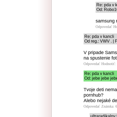
Re: pda v k
Od: Robo10
samsung 
Odpovedať
Ho
Re: pda v kancli
Od reg.: VWV . | 
V pripade Samsu
na spustenie fo
Odpovedať
Hodnotiť:
Re: pda v kancli
Od: jebe jebe jeb
Tvoje deti nema
pornhub?
Alebo nejaké de
Odpovedať
Známka: 6
ultraradikalny