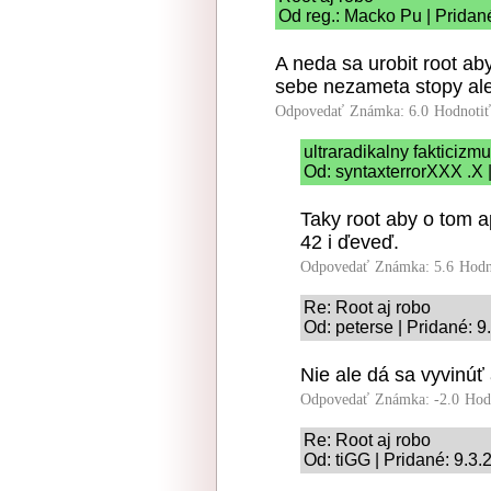
Od reg.: Macko Pu | Pridan
A neda sa urobit root ab
sebe nezameta stopy al
Odpovedať
Známka: 6.0
Hodnoti
ultraradikalny fakticizm
Od: syntaxterrorXXX .X 
Taky root aby o tom 
42 i ďeveď.
Odpovedať
Známka: 5.6
Hodn
Re: Root aj robo
Od: peterse | Pridané: 
Nie ale dá sa vyvinúť
Odpovedať
Známka: -2.0
Hod
Re: Root aj robo
Od: tiGG | Pridané: 9.3