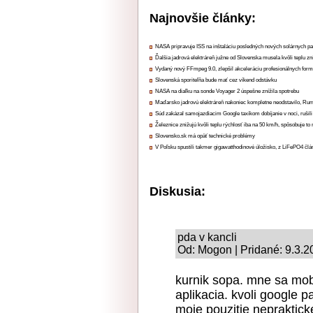
Najnovšie články:
NASA pripravuje ISS na inštaláciu posledných nových solárnych p
Ďalšia jadrová elektráreň južne od Slovenska musela kvôli teplu zn
Vydaný nový FFmpeg 9.0, zlepšil akceleráciu profesionálnych form
Slovenská sporiteľňa bude mať cez víkend odstávku
NASA na diaľku na sonde Voyager 2 úspešne znížila spotrebu
Maďarsko jadrovú elektráreň nakoniec kompletne neodstavilo, Ru
Súd zakázal samojazdiacim Google taxíkom dobíjanie v noci, rušili
Železnice znižujú kvôli teplu rýchlosť iba na 50 km/h, spôsobuje t
Slovensko.sk má opäť technické problémy
V Poľsku spustili takmer gigawatthodinové úložisko, z LiFePO4 čl
Diskusia:
pda v kancli
Od: Mogon | Pridané: 9.3.2
kurnik sopa. mne sa mob
aplikacia. kvoli google p
moje pouzitie nepraktic