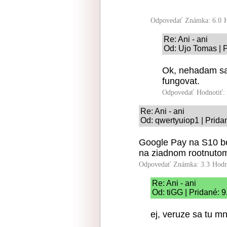
Odpovedať
Známka: 6.0
Re: Ani - ani
Od: Ujo Tomas | 
Ok, nehadam sa,
fungovat.
Odpovedať
Hodnotiť:
Re: Ani - ani
Od: qwertyuiop1 | Prida
Google Pay na S10 be
na ziadnom rootnutom
Odpovedať
Známka: 3.3
Hodn
Re: Ani - ani
Od: tiGG | Pridané: 
ej, veruze sa tu mn