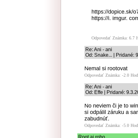
https://dopice.sk/o
https://i. imgur.
Odpovedať
Známka: 6.7
Re: Ani - ani
Od: Snake... | Pridané: 
Nemal si rootovat
Odpovedať
Známka: -2.0
Hod
Re: Ani - ani
Od: Effe | Pridané: 9.3.
No neviem či je to wi
si odpálil záruku a 
zabudnúť.
Odpovedať
Známka: -5.0
Hod
Root aj robo