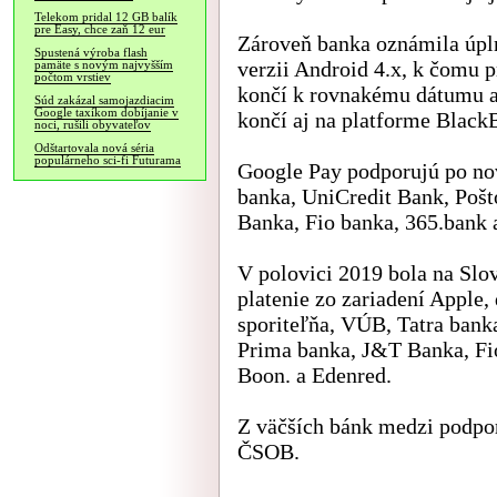
Telekom pridal 12 GB balík
pre Easy, chce zaň 12 eur
Zároveň banka oznámila úpln
Spustená výroba flash
verzii Android 4.x, k čomu p
pamäte s novým najvyšším
počtom vrstiev
končí k rovnakému dátumu aj
Súd zakázal samojazdiacim
Google taxíkom dobíjanie v
končí aj na platforme Black
noci, rušili obyvateľov
Odštartovala nová séria
populárneho sci-fi Futurama
Google Pay podporujú po no
banka, UniCredit Bank, Poš
Banka, Fio banka, 365.bank 
V polovici 2019 bola na Slo
platenie zo zariadení Apple,
sporiteľňa, VÚB, Tatra bank
Prima banka, J&T Banka, Fi
Boon. a Edenred.
Z väčších bánk medzi podpo
ČSOB.