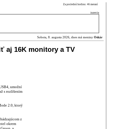
Za poslednú hodinu: 46 meraní
inzercia
Sobota, 8. augusta 2026, dnes má meniny
Oskár
ť aj 16K monitory a TV
 USB4, umožní
ž s rozlíšením
ode 2.0, ktorý
chádzajúcom z
Intel okrem
 Group, a