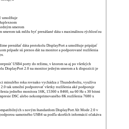
dý umožňuje
l-duplexnom
t jedným smerom
ým smerom tak môžu byť prenášané dáta s maximálnou rýchlosťou
me prenášať dáta protokolu DisplayPort a umožňuje pripájať
kom prípade sú prenos dát na monitor a podporované rozlíšenia
ps.
repnúť USB4 porty do režimu, v ktorom sa aj po všetkých
olu DisplayPort 2.0 na monitor jedným smerom a k dispozícii je
ici minulého roka rovnako vychádza z Thunderboltu, využíva
e 2.0 tak umožní podporovať všetky rozlíšenia aké podporuje
íšenia jedného monitora 16K, 15360 x 8460, na 60 Hz s 30 bitmi
ompresie DSC alebo nekomprimovaného 8K rozlíšenia 7680 x
ompatibilných s novým štandardom DisplayPort Alt Mode 2.0 v
 podporou samotného USB4 sa podľa skorších informácií očakáva