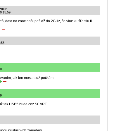
izmus
20 15:59
š, data na coax našupeš až do 2GHz, čo viac ku šťastiu ti
1:53
20
vaním, tak ten mesiac už počkám...
39
ď už tak USB5 bude cez SCART
kupou prislusnych zariadeni.