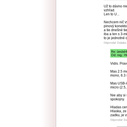
Už to dávno ni
vzhľad.
Len to U...
Nechcem nič vy
pinový konektor
a tie dnešné ti
iba a len s 3-m
to je jednotné 
Odpovedať
Známka: 
Re: úesbé4
Od: reg.: H
Vidis. Pra
Mas 2.5 mon
mono, 6.3 
Mas USB-A,
micro (2.5,
Nie aby si 
spokojny.
Hladas cert
Hlaska, ze 
zadku, je 
Odpovedať
Zn