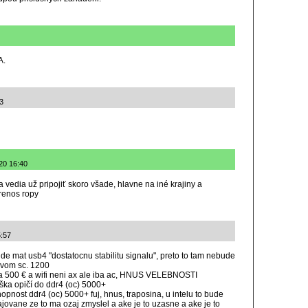
A.
3
20 16:40
a vedia už pripojiť skoro všade, hlavne na iné krajiny a
renos ropy
5:57
de mat usb4 "dostatocnu stabilitu signalu", preto to tam nebude
ovom sc. 1200
 za 500 € a wifi neni ax ale iba ac, HNUS VELEBNOSTI
oška opičí do ddr4 (oc) 5000+
hopnost ddr4 (oc) 5000+ fuj, hnus, traposina, u intelu to bude
ovane ze to ma ozaj zmyslel a ake je to uzasne a ake je to