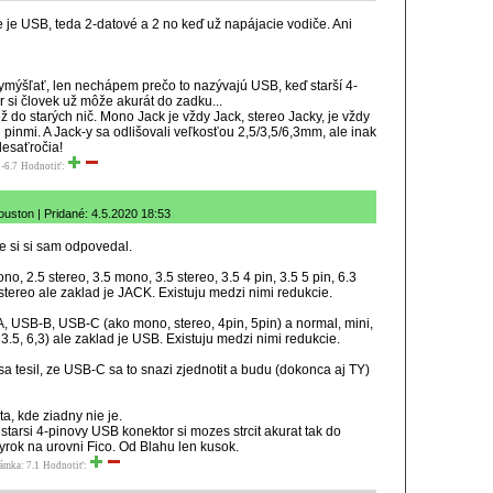
e je USB, teda 2-datové a 2 no keď už napájacie vodiče. Ani
mýšľať, len nechápem prečo to nazývajú USB, keď starší 4-
 si človek už môže akurát do zadku...
ež do starých nič. Mono Jack je vždy Jack, stereo Jacky, je vždy
i pinmi. A Jack-y sa odlišovali veľkosťou 2,5/3,5/6,3mm, ale inak
desaťročia!
-6.7
Hodnotiť:
ouston | Pridané: 4.5.2020 18:53
ve si si sam odpovedal.
o, 2.5 stereo, 3.5 mono, 3.5 stereo, 3.5 4 pin, 3.5 5 pin, 6.3
stereo ale zaklad je JACK. Existuju medzi nimi redukcie.
 USB-B, USB-C (ako mono, stereo, 4pin, 5pin) a normal, mini,
 3.5, 6,3) ale zaklad je USB. Existuju medzi nimi redukcie.
sa tesil, ze USB-C sa to snazi zjednotit a budu (dokonca aj TY)
a, kde ziadny nie je.
starsi 4-pinovy USB konektor si mozes strcit akurat tak do
vyrok na urovni Fico. Od Blahu len kusok.
ámka: 7.1
Hodnotiť: