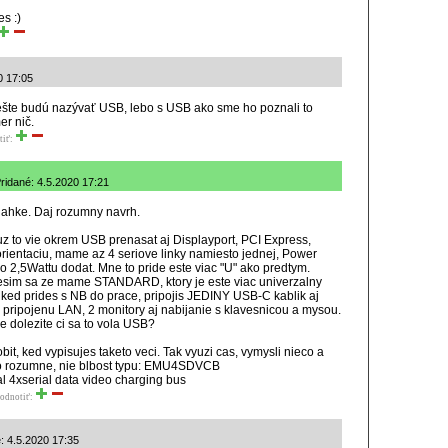
es :)
20 17:05
šte budú nazývať USB, lebo s USB ako sme ho poznali to
r nič.
tiť:
Pridané: 4.5.2020 17:21
e lahke. Daj rozumny navrh.
uz to vie okrem USB prenasat aj Displayport, PCI Express,
rientaciu, mame az 4 seriove linky namiesto jednej, Power
ko 2,5Wattu dodat. Mne to pride este viac "U" ako predtym.
tesim sa ze mame STANDARD, ktory je este viac univerzalny
 ked prides s NB do prace, pripojis JEDINY USB-C kablik aj
pripojenu LAN, 2 monitory aj nabijanie s klavesnicou a mysou.
je dolezite ci sa to vola USB?
it, ked vypisujes taketo veci. Tak vyuzi cas, vymysli nieco a
co rozumne, nie blbost typu: EMU4SDVCB
l 4xserial data video charging bus
odnotiť:
é: 4.5.2020 17:35