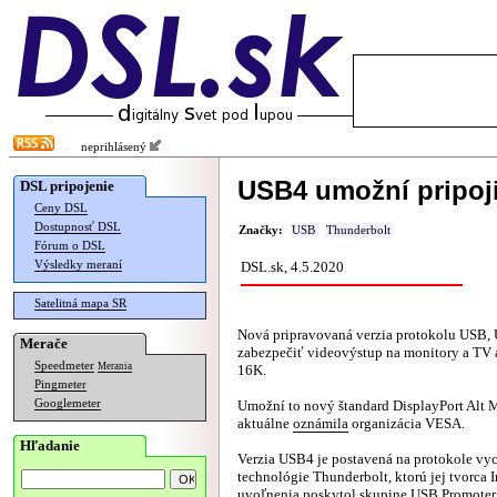
neprihlásený
USB4 umožní pripoji
DSL pripojenie
Ceny DSL
Dostupnosť DSL
Značky:
USB
Thunderbolt
Fórum o DSL
Výsledky meraní
DSL.sk, 4.5.2020
Satelitná mapa SR
Nová pripravovaná verzia protokolu USB,
Merače
zabezpečiť videovýstup na monitory a TV a
Speedmeter
Merania
16K.
Pingmeter
Googlemeter
Umožní to nový štandard DisplayPort Alt M
aktuálne
oznámila
organizácia VESA.
Hľadanie
Verzia USB4 je postavená na protokole vy
technológie Thunderbolt, ktorú jej tvorca 
uvoľnenia poskytol skupine USB Promoter