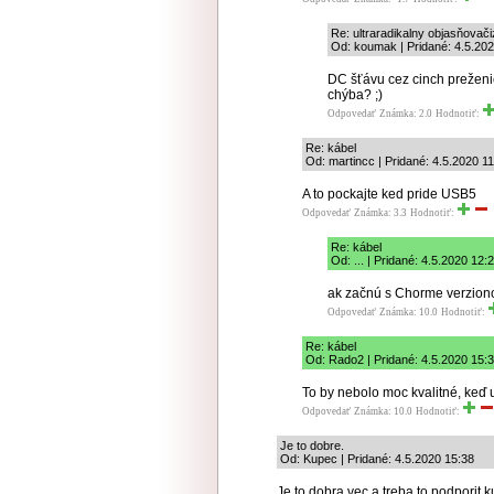
Re: ultraradikalny objasňovač
Od: koumak | Pridané: 4.5.20
DC šťávu cez cinch preženie
chýba? ;)
Odpovedať
Známka: 2.0
Hodnotiť:
Re: kábel
Od: martincc | Pridané: 4.5.2020 1
A to pockajte ked pride USB5
Odpovedať
Známka: 3.3
Hodnotiť:
Re: kábel
Od: ... | Pridané: 4.5.2020 12:
ak začnú s Chorme verziono
Odpovedať
Známka: 10.0
Hodnotiť:
Re: kábel
Od: Rado2 | Pridané: 4.5.2020 15:
To by nebolo moc kvalitné, ke
Odpovedať
Známka: 10.0
Hodnotiť:
Je to dobre.
Od: Kupec | Pridané: 4.5.2020 15:38
Je to dobra vec a treba to podporit 