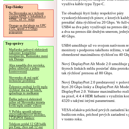
využíva káble typu Type-C.
Top články
Tie obsahujú štyri linky respektíve páry
Na Slovensku sa v tichosti
vypína ADSL v lokalitách s
vysokorýchlostných pinov, z ktorých kaž
VDSL, už 31. mája
prenášať dáta rýchlosťou 20 Gbps. Vo ful
Orange sa doťahuje na UPC
USB4 sa dva páry využívajú na prenos dá
a O2, spustí 2.5 Gbps
a dva na prenos dát druhým smerom, jedn
pripojenie
40 Gbps.
Top správy
USB4 umožňuje už vo svojom natívnom reži
monitory s podporou takéhoto režimu, v ta
Maďarsko jadrovú elektráreň
nakoniec kompletne
obmedzené maximálnou rýchlosťou 40 Gb
neodstavilo, Rumunsko mení
tok Dunaja
Nový DisplayPort Alt Mode 2.0 umožňuje p
Alza nasadila dve novinky,
štyroch linkách môžu posielať dáta protok
jednu užitočnú a jednu
kontroverznú
tak rýchlosť prenosu až 80 Gbps.
Slovensko.sk má opäť
technické problémy
Nový DisplayPort 2.0 predstavený v polov
štyri 20 Gbps linky a DisplayPort Alt Mod
Železnice znižujú kvôli teplu
rýchlosť iba na 50 km/h,
DisplayPort 2.0. Vrátane maximálneho rozl
spôsobuje to meškanie
na pixel, 4:4:4 HDR farbami s využitím k
Ďalšia jadrová elektráreň
4320 s takými istými parametrami.
južne od Slovenska musela
kvôli teplu znížiť výkon
VESA očakáva príchod prvých zariadení k
V Poľsku spustili takmer
budúcom roku, príchod prvých zariadení s
gigawatthodinové úložisko,
z LiFePO4 článkov
v tomto roku.
Telekom pridal 12 GB balík
pre Easy, chce zaň 12 eur