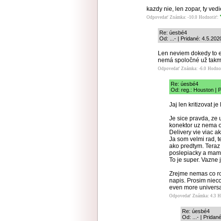
kazdy nie, len zopar, ty vedi
Odpovedať
Známka: -10.0
Hodnotiť:
Re: úesbé4
Od: ...- | Pridané: 4.5.20
Len neviem dokedy to e
nemá spoločné už takme
Odpovedať
Známka: -6.0
Hodno
Re: úesbé4
Od: reg.: Houston | 
Jaj len kritizovat j
Je sice pravda, ze 
konektor uz nema o
Delivery vie viac a
Ja som velmi rad, 
ako predtym. Teraz
poslepiacky a mam 
To je super. Vazne 
Zrejme nemas co rob
napis. Prosim nie
even more universa
Odpovedať
Známka: 4.3
H
Re: úesbé4
Od: ...- | Pridan