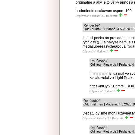
originalne a aky je to velky prinos a
hodnotenie ocakavam aspon -100
Odpovedať
Známka: -2.5
Hodnotiť:
Re: úesbé4
Od: koumak | Pridané: 4.5.2020 16
Intel si pocka na presadenie op
rychlosti ;) ... a navyse nemusis
megasupereasycheapqualitygara
Odpovedať
Hodnotiť:
Re: úesbé4
Od reg.: Pjetro de | Pridané: 4
hmmmm, intel uz mal vo svoj
zacalo volat ze Light Peak .
https://bit.ly/2KUcmrs ... a to
Odpovedať
Hodnotiť:
Re: úesbé4
Od: Intel man | Pridané: 4.5.2020 1
Debatu by sme mohli uzavriet ty
Odpovedať
Známka: 2.0
Hodnotiť:
Re: úesbé4
Od reg.: Pjetro de | Pridané: 4