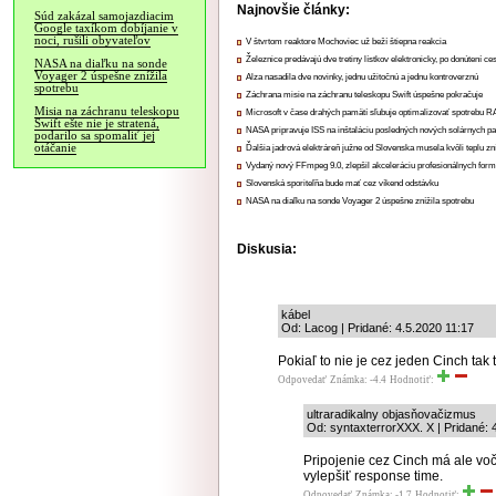
Najnovšie články:
Súd zakázal samojazdiacim
Google taxíkom dobíjanie v
noci, rušili obyvateľov
V štvrtom reaktore Mochoviec už beží štiepna reakcia
Železnice predávajú dve tretiny lístkov elektronicky, po donútení ce
NASA na diaľku na sonde
Voyager 2 úspešne znížila
Alza nasadila dve novinky, jednu užitočnú a jednu kontroverznú
spotrebu
Záchrana misie na záchranu teleskopu Swift úspešne pokračuje
Misia na záchranu teleskopu
Microsoft v čase drahých pamätí sľubuje optimalizovať spotrebu
Swift ešte nie je stratená,
NASA pripravuje ISS na inštaláciu posledných nových solárnych p
podarilo sa spomaliť jej
otáčanie
Ďalšia jadrová elektráreň južne od Slovenska musela kvôli teplu zn
Vydaný nový FFmpeg 9.0, zlepšil akceleráciu profesionálnych form
Slovenská sporiteľňa bude mať cez víkend odstávku
NASA na diaľku na sonde Voyager 2 úspešne znížila spotrebu
Diskusia:
kábel
Od: Lacog | Pridané: 4.5.2020 11:17
Pokiaľ to nie je cez jeden Cinch tak
Odpovedať
Známka: -4.4
Hodnotiť:
ultraradikalny objasňovačizmus
Od: syntaxterrorXXX. X | Pridané: 
Pripojenie cez Cinch má ale v
vylepšiť response time.
Odpovedať
Známka: -1.7
Hodnotiť: