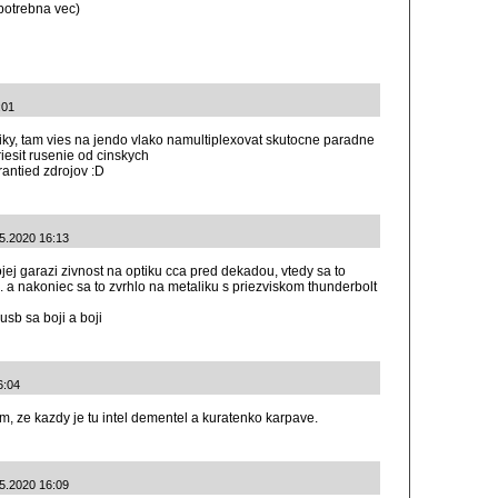
 potrebna vec)
:01
tiky, tam vies na jendo vlako namultiplexovat skutocne paradne
 riesit rusenie od cinskych
ntied zdrojov :D
.5.2020 16:13
ej garazi zivnost na optiku cca pred dekadou, vtedy sa to
.. a nakoniec sa to zvrhlo na metaliku s priezviskom thunderbolt
 usb sa boji a boji
6:04
m, ze kazdy je tu intel dementel a kuratenko karpave.
.5.2020 16:09