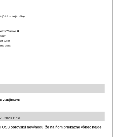
stujúcich na takýto nákup
 RAM vo Windows 11
anelov
ížiť výkon
átov videa
 to zaujímavé
4.5.2020 11:31
oči USB obrovskú nevýhodu, že na ňom priekazne vôbec nejde