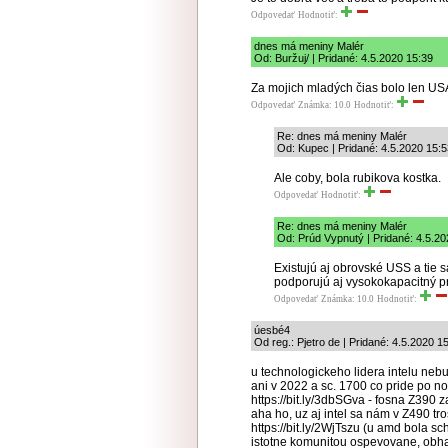
Odpovedať
Hodnotiť:
dnes má meniny Malér
Od: Buržuj/ | Pridané: 4.5.2020 15:39
Za mojich mladých čias bolo len US
Odpovedať
Známka: 10.0
Hodnotiť:
Re: dnes má meniny Malér
Od: Kupec | Pridané: 4.5.2020 15:5
Ale coby, bola rubikova kostka.
Odpovedať
Hodnotiť:
Re: dnes má meniny Malér
Od: Prúd Vypnutý | Pridané: 4.5.20
Existujú aj obrovské USS a tie s
podporujú aj vysokokapacitný p
Odpovedať
Známka: 10.0
Hodnotiť:
úesbé4
Od reg.: Pjetro de | Pridané: 4.5.2020 1
u technologickeho lidera intelu nebu
ani v 2022 a sc. 1700 co pride po n
https://bit.ly/3dbSGva - fosna Z390
aha ho, uz aj intel sa nám v Z490 tr
https://bit.ly/2WjTszu (u amd bola sc
istotne komunitou ospevovane, obhaj