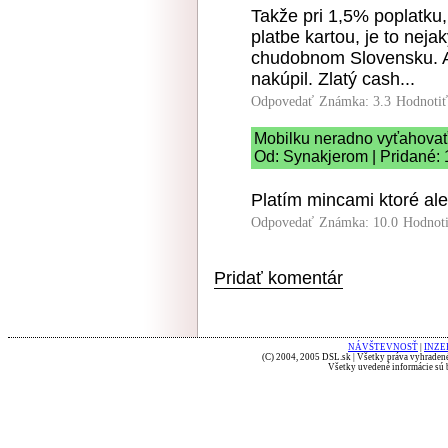
Takže pri 1,5% poplatku,
platbe kartou, je to nej
chudobnom Slovensku. Ak
nakúpil. Zlatý cash...
Odpovedať
Známka: 3.3
Hodnoti
Mobilku neradno vyťahova
Od: Synakjerom | Pridané: 
Platím mincami ktoré al
Odpovedať
Známka: 10.0
Hodnot
Pridať komentár
NÁVŠTEVNOSŤ
|
INZE
(C) 2004, 2005 DSL.sk | Všetky práva vyhradené
Všetky uvedené informácie sú b