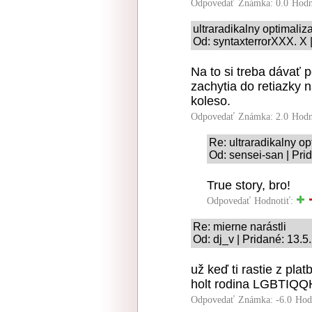
Odpovedať
Známka: 0.0
Hodn
ultraradikalny optimaliz
Od: syntaxterrorXXX. X 
Na to si treba dávať 
zachytia do retiazky 
koleso.
Odpovedať
Známka: 2.0
Hodn
Re: ultraradikalny o
Od: sensei-san | Pri
True story, bro!
Odpovedať
Hodnotiť:
Re: mierne narástli
Od: dj_v | Pridané: 13.5
už keď ti rastie z plat
holt rodina LGBTIQQH 
Odpovedať
Známka: -6.0
Hod