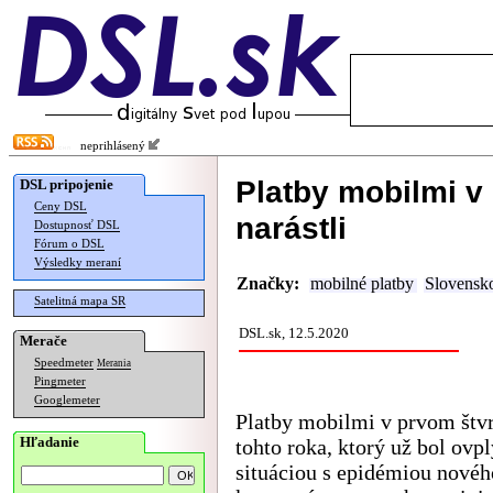
neprihlásený
Platby mobilmi v
DSL pripojenie
Ceny DSL
narástli
Dostupnosť DSL
Fórum o DSL
Výsledky meraní
Značky:
mobilné platby
Slovensk
Satelitná mapa SR
DSL.sk, 12.5.2020
Merače
Speedmeter
Merania
Pingmeter
Googlemeter
Platby mobilmi v prvom štv
Hľadanie
tohto roka, ktorý už bol ovp
situáciou s epidémiou novéh