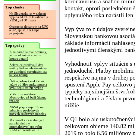
koronavírusu a snahou mini
Top články
kontakt, oproti poslednému 
uplynulého roka narástli len
Na Slovensku sa v tichosti
vypína ADSL v lokalitách s
VDSL, už 31. mája
Orange sa doťahuje na UPC
Vyplýva to z údajov zverejn
a O2, spustí 2.5 Gbps
pripojenie
Slovenskou bankovou asociá
základe informácií nahlásen
Top správy
jednotlivými členskými ban
Alza nasadila dve novinky,
jednu užitočnú a jednu
kontroverznú
Vyhodnotiť vplyv situácie s 
Železnice predávajú dve
tretiny lístkov elektronicky,
jednoduché. Platby mobilmi
po donútení cestujúcich na
takýto nákup
respektíve najmä v druhej p
Ďalšia jadrová elektráreň
spustení Apple Pay celkovo p
južne od Slovenska musela
kvôli teplu znížiť výkon
typicky najsilnejším štvrťr
V štvrtom reaktore
technológiami a čísla v prv
Mochoviec už beží štiepna
reakcia
nižšie.
NASA pripravuje ISS na
inštaláciu posledných
nových solárnych panelov
V Q1 bolo ale uskutočnených
Microsoft v čase drahých
pamätí sľubuje
celkovom objeme 140.82 mil
optimalizovať spotrebu
RAM vo Windows 11
2019 to bolo 6.56 miliónov 