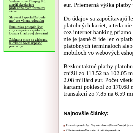
Vydaný nový FFmpeg 9.0,
eur. Priemerná výška platby 
zlepšil akceleráciu
profesionálnych formátov
videa
Do údajov sa započítavajú le
Slovenská sporiteľňa bude
mať cez víkend odstávku
platobných kariet, a teda ni
Rumunsko potopilo štyri
člny a úspešne zvýšilo tok
cez internet banking priamo 
Dunaja k jadrovej elektrárni
nie je jasné či ide len o pl
Záchrana misie na záchranu
teleskopu Swift úspešne
platobných termináloch alebo
pokračuje
mobiloch vo webových esho
Bezkontaktné platby platobn
znížil zo 113.52 na 102.05 m
2.08 miliárd eur. Počet vše
kartami poklesol zo 170.68 
transakcií zo 7.85 na 6.59 mi
Najnovšie články:
Rumunsko potopilo štyri člny a úspešne zvýšilo tok Dunaja k jadrov
V štvrtom reaktore Mochoviec už beží štiepna reakcia