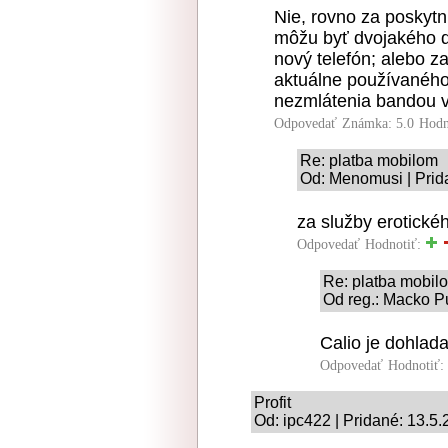
Nie, rovno za poskytn
môžu byť dvojakého d
nový telefón; alebo za
aktuálne používaného
nezmlátenia bandou vý
Odpovedať
Známka: 5.0
Hodn
Re: platba mobilom
Od: Menomusi | Prid
za služby erotické
Odpovedať
Hodnotiť:
Re: platba mobil
Od reg.: Macko Pu
Calio je dohlada
Odpovedať
Hodnotiť:
Profit
Od: ipc422 | Pridané: 13.5