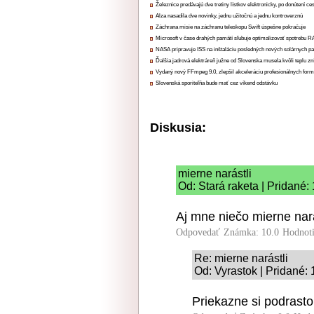
Železnice predávajú dve tretiny lístkov elektronicky, po donútení ce
Alza nasadila dve novinky, jednu užitočnú a jednu kontroverznú
Záchrana misie na záchranu teleskopu Swift úspešne pokračuje
Microsoft v čase drahých pamätí sľubuje optimalizovať spotrebu
NASA pripravuje ISS na inštaláciu posledných nových solárnych p
Ďalšia jadrová elektráreň južne od Slovenska musela kvôli teplu zn
Vydaný nový FFmpeg 9.0, zlepšil akceleráciu profesionálnych form
Slovenská sporiteľňa bude mať cez víkend odstávku
Diskusia:
mierne narástli
Od: Stará raketa | Pridané:
Aj mne niečo mierne nar
Odpovedať
Známka: 10.0
Hodnot
Re: mierne narástli
Od: Vyrastok | Pridané:
Priekazne si podrasto