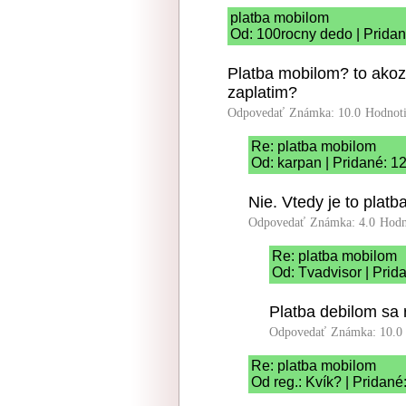
platba mobilom
Od: 100rocny dedo | Pridan
Platba mobilom? to akoz
zaplatim?
Odpovedať
Známka: 10.0
Hodnot
Re: platba mobilom
Od: karpan | Pridané: 1
Nie. Vtedy je to platb
Odpovedať
Známka: 4.0
Hodn
Re: platba mobilom
Od: Tvadvisor | Prid
Platba debilom sa
Odpovedať
Známka: 10.0
Re: platba mobilom
Od reg.: Kvík? | Pridané