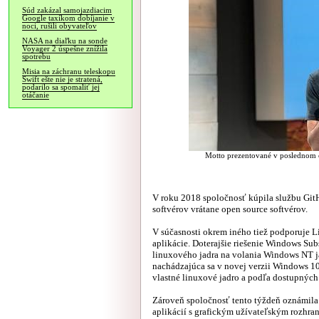
Súd zakázal samojazdiacim
Google taxíkom dobíjanie v
noci, rušili obyvateľov
NASA na diaľku na sonde
Voyager 2 úspešne znížila
spotrebu
Misia na záchranu teleskopu
Swift ešte nie je stratená,
podarilo sa spomaliť jej
otáčanie
Motto prezentované v poslednom o
V roku 2018 spoločnosť kúpila službu Git
softvérov vrátane open source softvérov.
V súčasnosti okrem iného tiež podporuje 
aplikácie. Doterajšie riešenie Windows S
linuxového jadra na volania Windows NT ja
nachádzajúca sa v novej verzii Windows 10
vlastné linuxové jadro a podľa dostupných 
Zároveň spoločnosť tento týždeň oznámila
aplikácií s grafickým užívateľským rozhra