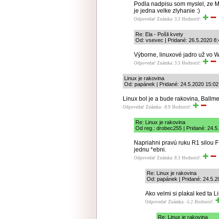
Podla nadpisu som myslel, ze MS
je jedna velke zlyhanie :)
Odpovedať
Známka: 3.3
Hodnotiť:
Re: Ela - Pošli kvety
Od: vsevec | Pridané: 26.5.2020 8:
Výborne, linuxové jadro už vo Wi
Odpovedať
Známka: 3.3
Hodnotiť:
Linux je rakovina
Od: papánek | Pridané: 24.5.2020 15:02
Linux bol je a bude rakovina, Ballm
Odpovedať
Známka: -8.9
Hodnotiť:
Re: Linux je rakovina
Od reg.: drobec255 | Pridané: 24.5
Napriahni pravú ruku R1 silou F
jednu *ebni.
Odpovedať
Známka: 8.3
Hodnotiť:
Re: Linux je rakovina
Od: papánek | Pridané: 24.5.2
Ako velmi si plakal ked ta L
Odpovedať
Známka: -5.2
Hodnotiť:
Re: Linux je rakovina