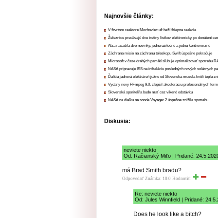
Najnovšie články:
V štvrtom reaktore Mochoviec už beží štiepna reakcia
Železnice predávajú dve tretiny lístkov elektronicky, po donútení ce
Alza nasadila dve novinky, jednu užitočnú a jednu kontroverznú
Záchrana misie na záchranu teleskopu Swift úspešne pokračuje
Microsoft v čase drahých pamätí sľubuje optimalizovať spotrebu
NASA pripravuje ISS na inštaláciu posledných nových solárnych p
Ďalšia jadrová elektráreň južne od Slovenska musela kvôli teplu zn
Vydaný nový FFmpeg 9.0, zlepšil akceleráciu profesionálnych form
Slovenská sporiteľňa bude mať cez víkend odstávku
NASA na diaľku na sonde Voyager 2 úspešne znížila spotrebu
Diskusia:
neviete niekto
Od: Račianský Miťo | Pridané: 24.5.202
má Brad Smith bradu?
Odpovedať
Známka: 10.0
Hodnotiť:
Re: neviete niekto
Od: Jules Winnfield | Pridané: 24.5
Does he look like a bitch?