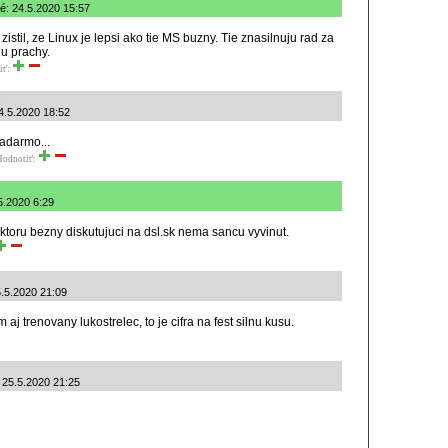
é: 24.5.2020 15:57
istil, ze Linux je lepsi ako tie MS buzny. Tie znasilnuju rad za
ju prachy.
iť:
24.5.2020 18:52
zadarmo...
Hodnotiť:
5.2020 6:29
 ktoru bezny diskutujuci na dsl.sk nema sancu vyvinut.
5.5.2020 21:09
j trenovany lukostrelec, to je cifra na fest silnu kusu.
 25.5.2020 21:25