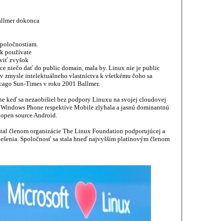
Ballmer dokonca
spoločnostiam.
ak používate
aviť zvyšok
ce niečo dať do public domain, mala by. Linux nie je public
í v zmysle intelektuálneho vlastníctva k všetkému čoho sa
icago Sun-Times v roku 2001 Ballmer.
lne keď sa nezaobišiel bez podpory Linuxu na svojej cloudovej
a Windows Phone respektíve Mobile zlyhala a jasnú dominantnú
 open source Android.
stal členom organizácie The Linux Foundation podporujúcej a
riešenia. Spoločnosť sa stala hneď najvyšším platinovým členom