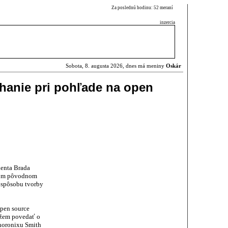
Za poslednú hodinu: 52 meraní
inzercia
Sobota, 8. augusta 2026, dnes má meniny
Oskár
yhanie pri pohľade na open
denta Brada
ojom pôvodnom
o spôsobu tvorby
open source
môžem povedať o
horonixu Smith