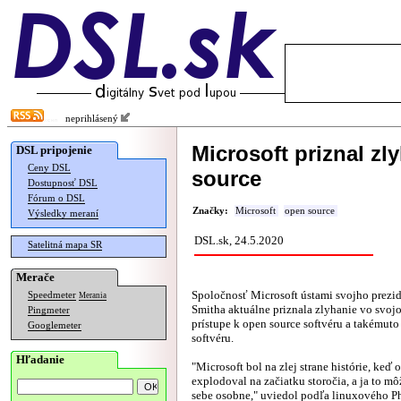
neprihlásený
Microsoft priznal zl
DSL pripojenie
Ceny DSL
source
Dostupnosť DSL
Fórum o DSL
Značky:
Microsoft
open source
Výsledky meraní
DSL.sk, 24.5.2020
Satelitná mapa SR
Merače
Spoločnosť Microsoft ústami svojho prezi
Speedmeter
Merania
Smitha aktuálne priznala zlyhanie vo sv
Pingmeter
prístupe k open source softvéru a takémut
Googlemeter
softvéru.
Hľadanie
"Microsoft bol na zlej strane histórie, keď 
explodoval na začiatku storočia, a ja to 
sebe osobne," uviedol
podľa
linuxového P