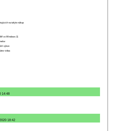
stujúcich na takýto nákup
 RAM vo Windows 11
anelov
ížiť výkon
átov videa
0 14:48
.2020 18:42