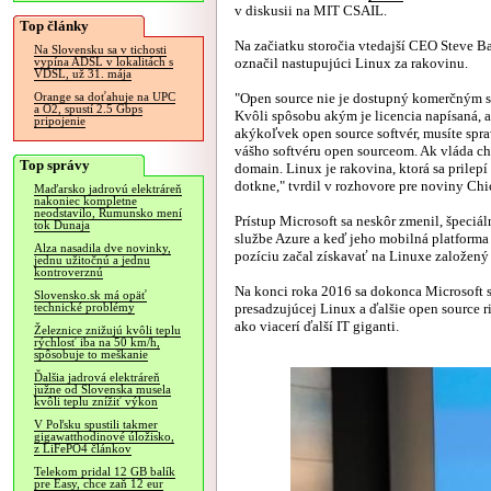
v diskusii na MIT CSAIL.
Top články
Na začiatku storočia vtedajší CEO Steve 
Na Slovensku sa v tichosti
označil nastupujúci Linux za rakovinu.
vypína ADSL v lokalitách s
VDSL, už 31. mája
"Open source nie je dostupný komerčným 
Orange sa doťahuje na UPC
a O2, spustí 2.5 Gbps
Kvôli spôsobu akým je licencia napísaná, 
pripojenie
akýkoľvek open source softvér, musíte spr
vášho softvéru open sourceom. Ak vláda ch
Top správy
domain. Linux je rakovina, ktorá sa prilep
dotkne," tvrdil v rozhovore pre noviny Ch
Maďarsko jadrovú elektráreň
nakoniec kompletne
neodstavilo, Rumunsko mení
Prístup Microsoft sa neskôr zmenil, špeciá
tok Dunaja
službe Azure a keď jeho mobilná platform
Alza nasadila dve novinky,
pozíciu začal získavať na Linuxe založený
jednu užitočnú a jednu
kontroverznú
Na konci roka 2016 sa dokonca Microsoft 
Slovensko.sk má opäť
presadzujúcej Linux a ďalšie open source 
technické problémy
ako viacerí ďalší IT giganti.
Železnice znižujú kvôli teplu
rýchlosť iba na 50 km/h,
spôsobuje to meškanie
Ďalšia jadrová elektráreň
južne od Slovenska musela
kvôli teplu znížiť výkon
V Poľsku spustili takmer
gigawatthodinové úložisko,
z LiFePO4 článkov
Telekom pridal 12 GB balík
pre Easy, chce zaň 12 eur