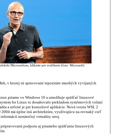
bdobí Microsoftom, kliknite pre zväčšenie (foto: Microsoft)
Hub, v ktorej sú spravované repozitáre mnohých vyvíjaných
Linux priamo vo Windows 10 a umožňuje spúšťať linuxové
ubsystem for Linux to dosahovalo prekladom systémových volaní
dra a určené je pre konzolové aplikácie. Nová verzia WSL 2
 2004 má úplne inú architektúru, využívajúcu na rovnaký cieľ
informácií nenáročný virtuálny stroj.
 pripravovanú podporu aj priameho spúšťania linuxových
ním.