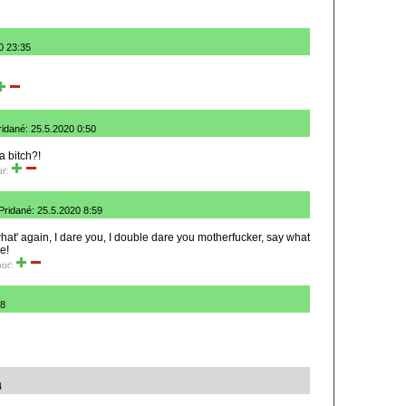
0 23:35
ridané: 25.5.2020 0:50
a bitch?!
iť:
Pridané: 25.5.2020 8:59
what' again, I dare you, I double dare you motherfucker, say what
e!
tiť:
48
4