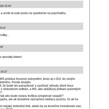
2020 15:43
 urcite ta este poslu na vysetrenie na psychiatriu..
 8:14
vítky...
zné
o sprostej lebeni.
 16:27
S pridáva linuxový subsystém, teraz aj s GUI, do svojho
dobrého. Proste divadlo.
, že bude len parazitovať a využívať výhody, ktoré linux
e o slobodnom softvéri, a MS, ako ukážkový príklad uzavretých
y?
, tak ako bude svojou troškou prispievať naspäť?
jadra, ale ak dosiahne významnú riadiacu pozíciu, čo ak ho
kol nejaký slobodný fork, alebo by sa konečne investovalo viac