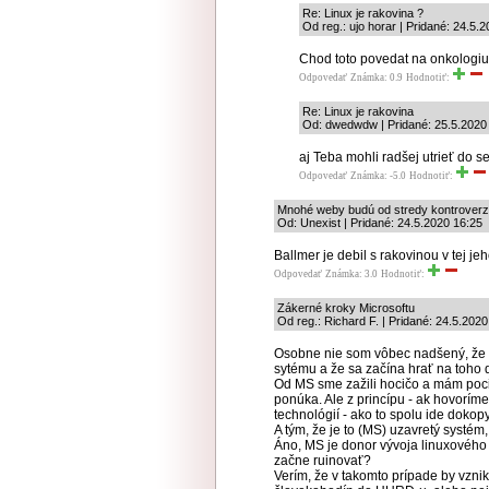
Re: Linux je rakovina ?
Od reg.: ujo horar | Pridané: 24.5.
Chod toto povedat na onkologiu a
Odpovedať
Známka: 0.9
Hodnotiť:
Re: Linux je rakovina
Od: dwedwdw | Pridané: 25.5.2020
aj Teba mohli radšej utrieť do ser
Odpovedať
Známka: -5.0
Hodnotiť:
Mnohé weby budú od stredy kontrover
Od: Unexist | Pridané: 24.5.2020 16:25
Ballmer je debil s rakovinou v tej jeh
Odpovedať
Známka: 3.0
Hodnotiť:
Zákerné kroky Microsoftu
Od reg.: Richard F. | Pridané: 24.5.2020
Osobne nie som vôbec nadšený, že M
sytému a že sa začína hrať na toho 
Od MS sme zažili hocičo a mám pocit
ponúka. Ale z princípu - ak hovorím
technológií - ako to spolu ide dokop
A tým, že je to (MS) uzavretý systém
Áno, MS je donor vývoja linuxového 
začne ruinovať?
Verím, že v takomto prípade by vzni