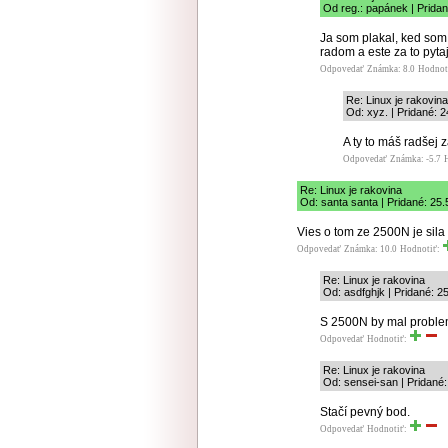
Od reg.: papánek | Pridan
Ja som plakal, ked som z
radom a este za to pyta
Odpovedať
Známka: 8.0
Hodnot
Re: Linux je rakovina
Od: xyz. | Pridané: 
A ty to máš radšej 
Odpovedať
Známka: -5.7
Re: Linux je rakovina
Od: santa santa | Pridané: 25.
Vies o tom ze 2500N je sila
Odpovedať
Známka: 10.0
Hodnotiť:
Re: Linux je rakovina
Od: asdfghjk | Pridané: 2
S 2500N by mal problem a
Odpovedať
Hodnotiť:
Re: Linux je rakovina
Od: sensei-san | Pridané:
Stačí pevný bod.
Odpovedať
Hodnotiť: