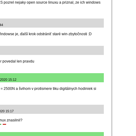
 pozrel nejaky open source linuxu a priznal, ze ich windows
44
ndowse je, ďalší krok odstrániť staré win-zbytočnosti :D
er povedal len pravdu
.2020 15:12
 = 2500N a švihom v protismere tiku digitálnych hodiniek si
020 15:17
inux znasilnil?