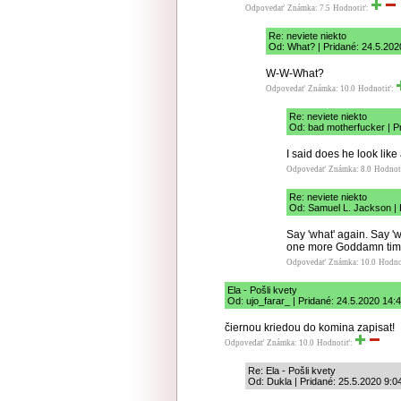
Odpovedať
Známka: 7.5
Hodnotiť:
Re: neviete niekto
Od: What? | Pridané: 24.5.202
W-W-What?
Odpovedať
Známka: 10.0
Hodnotiť:
Re: neviete niekto
Od: bad motherfucker | P
I said does he look like 
Odpovedať
Známka: 8.0
Hodnot
Re: neviete niekto
Od: Samuel L. Jackson | 
Say 'what' again. Say '
one more Goddamn tim
Odpovedať
Známka: 10.0
Hodno
Ela - Pošli kvety
Od: ujo_farar_ | Pridané: 24.5.2020 14:
čiernou kriedou do komina zapisat!
Odpovedať
Známka: 10.0
Hodnotiť:
Re: Ela - Pošli kvety
Od: Dukla | Pridané: 25.5.2020 9:0