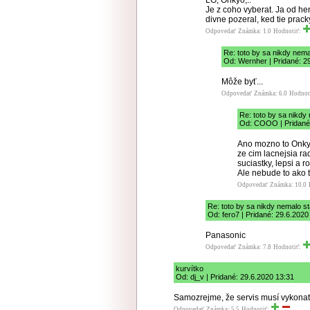
LG, Onkyo,..
Je z coho vyberat. Ja od h
divne pozeral, ked tie prack
Odpovedať
Známka: 1.0
Hodnotiť:
Re: toto by sa nikdy nema
Od: Wernher | Pridané: 2
Môže byť...
Odpovedať
Známka: 6.0
Hodnot
Re: toto by sa nikdy
Od: COOO | Pridané:
Ano mozno to Onkyo 
ze cim lacnejsia rad
suciastky, lepsi a 
Ale nebude to ako t
Odpovedať
Známka: 10.0
Re: toto by sa nikdy nemalo st
Od: fero7 | Pridané: 29.6.2020
Panasonic
Odpovedať
Známka: 7.8
Hodnotiť:
kurvítko
Od: dj_v | Pridané: 29.6.2020 13:31
Samozrejme, že servis musí vykona
Odpovedať
Známka: 5.5
Hodnotiť: