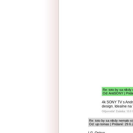
Re: toto by sa nikdy
Od: AntiSONY | Prid
4k SONY TV s Androi
design. Idealne na 
Odpovedať
Známka: 10.0
Re: toto by sa nikdy nemalo st
Od: ujo tomas | Pridané: 29.6