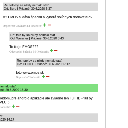
Re: toto by sa nikdy nemalo stať
Od: Berg | Pridané: 30.6.2020 6:37
A? EMOS si dáva špecku a vyberá solídnych dodávateľov.
Odpovedať
Známka: 3.3
Hodnotiť:
Re: toto by sa nikdy nemalo stať
Od: Wernher | Pridané: 30.6.2020 8:43
To čo je EMOS???
Odpovedať
Známka: 0.0
Hodnotiť:
Re: toto by sa nikdy nemalo stať
Od: COOO | Pridané: 30.6.2020 17:12
toto www.emos.sk
Odpovedať
Hodnotiť:
 nemalo stať
ané: 29.6.2020 16:30
dom, pre android aplikacie ale zvladne len FullHD - fail by
VLC :)
Hodnotiť:
ať
.2020 14:17