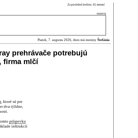
Za poslednú hodinu: 65 meraní
inzercia
Piatok, 7. augusta 2026, dnes má meniny
Štefánia
-ray prehrávače potrebujú
firma mlčí
, ktoré sú pre
er dva týždne,
osti.
 tomto
príspevku
klade inštrukcií