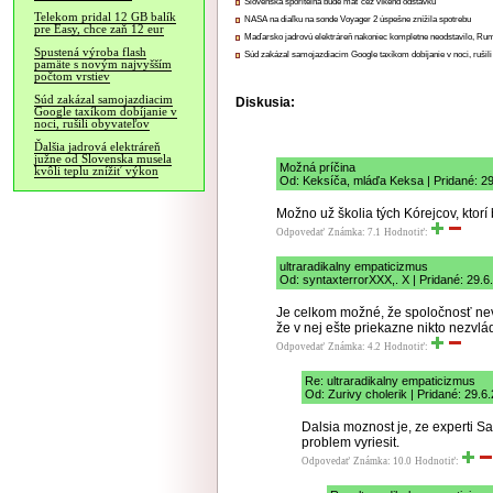
Slovenská sporiteľňa bude mať cez víkend odstávku
Telekom pridal 12 GB balík
NASA na diaľku na sonde Voyager 2 úspešne znížila spotrebu
pre Easy, chce zaň 12 eur
Maďarsko jadrovú elektráreň nakoniec kompletne neodstavilo, Ru
Spustená výroba flash
Súd zakázal samojazdiacim Google taxíkom dobíjanie v noci, rušili
pamäte s novým najvyšším
počtom vrstiev
Súd zakázal samojazdiacim
Diskusia:
Google taxíkom dobíjanie v
noci, rušili obyvateľov
Ďalšia jadrová elektráreň
južne od Slovenska musela
Možná príčina
kvôli teplu znížiť výkon
Od: Keksíča, mláďa Keksa | Pridané: 2
Možno už školia tých Kórejcov, ktor
Odpovedať
Známka: 7.1
Hodnotiť:
ultraradikalny empaticizmus
Od: syntaxterrorXXX,. X | Pridané: 29.6
Je celkom možné, že spoločnosť neve
že v nej ešte priekazne nikto nezvlád
Odpovedať
Známka: 4.2
Hodnotiť:
Re: ultraradikalny empaticizmus
Od: Zurivy cholerik | Pridané: 29.6
Dalsia moznost je, ze experti S
problem vyriesit.
Odpovedať
Známka: 10.0
Hodnotiť: