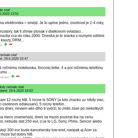
lo stať
6.2020 13:51
na elektronika = smejd. Je to uplne jedno, zivotnost je 2-4 roky,
atory, tak ti zhnije plosak v dialkovom ovladaci...
nacka cca do roku 2000. Dneska je to sracka s roznymi odrbmi
 kauzy, DRM...
iť:
 nemalo stať
né: 29.6.2020 15:47
 ročnému notebooku, 6rocnej telke, 4 a pol ročnému telefónu
umu ...
odnotiť:
ikdy nemalo stať
dané: 29.6.2020 18:52
mam 12 rocny NB, 5 rocne tv SONY (a tuto znacku uz nikdy viac,
o osobnom odskusani), 5 rocny telefon...
is dnes, neviem ako dlho ti vydrzi, to zistis zase po niekolkych
a nieco znamenala, dnes sa musis pozerat iba na cenu.
zor, nebude stat 250 eur, ci je to LG, Sony, Philis, Sencor alebo
 stoji 300 eur bude kancelarsky low-end, naopak aj Acer za
 moze byt dobry NB.