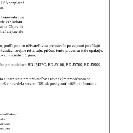
 v USA bezplatná
su.
informovala čím
 ide vzhľadom
áciu. Objavilo
tiaľ zrejme ale
, podľa popisu užívateľov sa prehrávače po zapnutí pokúšajú
kundách zrejme reštartujú, pričom tento proces sa stále opakuje.
vať v stredu 17. júna.
iného pri modeloch BD-JM57C, BD-J5100, BD-J5700, BD-J5900,
cia a inštrukcie pre užívateľov s rovnakým problémom na
 ešte nevedela serveru DSL.sk poskytnúť bližšie informácie.
 RAM vo Windows 11
anelov
ížiť výkon
átov videa