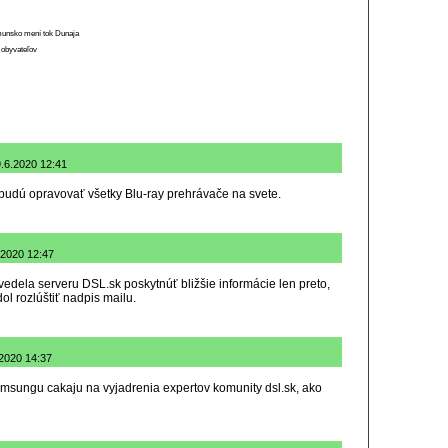
munsko mení tok Dunaja
 obyvateľov
9.6.2020 12:41
í budú opravovať všetky Blu-ray prehrávače na svete.
.2020 12:47
dela serveru DSL.sk poskytnúť bližšie informácie len preto,
ol rozlúštiť nadpis mailu.
.2020 14:37
amsungu cakaju na vyjadrenia expertov komunity dsl.sk, ako