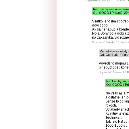
Odpovedať
Známka: -1.1
Hodnotiť:
Re: toto by sa nikdy nema
Od: COOO | Pridané: 29.
Vsetko je to iba spotreb
dovi dopo.
Ak sa nenapucia kondenz
No a Sony bola dobra z
na zakaznika, vid rozne
Odpovedať
Známka: 5.5
Hodnot
Re: toto by sa nikdy
Od: Co si jak | Prida
Povedz to môjmu 11
;) nebuď obeť konz
Odpovedať
Známka: 1.3
H
Re: toto by sa n
Od: COOO | Pri
No vsak aj ja 
a ostatne len p
Lenze to co kup
rokoch.
Volakedy znack
Kvalitny televi
Technika...
Tak isto NB co
1000-1500 eur