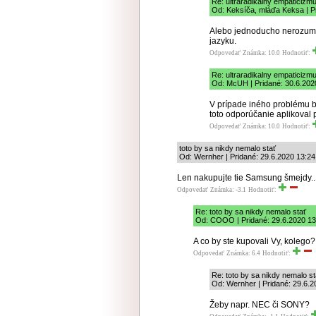
Re: ultraradikalny empaticizm
Od: Keksíča, mláďa Keksa | P
Alebo jednoducho nerozumel
jazyku.
Odpovedať
Známka: 10.0
Hodnotiť:
Re: ultraradikalny empaticizm
Od: McUH | Pridané: 30.6.202
V prípade iného problému b
toto odporúčanie aplikoval p
Odpovedať
Známka: 10.0
Hodnotiť:
toto by sa nikdy nemalo stať
Od: Wernher | Pridané: 29.6.2020 13:24
Len nakupujte tie Samsung šmejdy..
Odpovedať
Známka: -3.1
Hodnotiť:
Re: toto by sa nikdy nemalo stať
Od: COOO | Pridané: 29.6.2020 13
A co by ste kupovali Vy, kolego?
Odpovedať
Známka: 6.4
Hodnotiť:
Re: toto by sa nikdy nemalo st
Od: Wernher | Pridané: 29.6.2
Žeby napr. NEC či SONY?