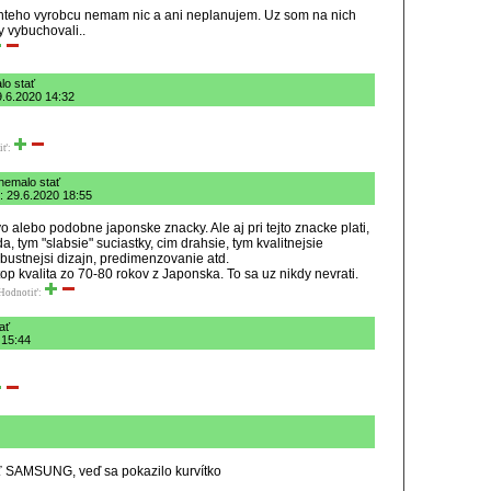
enteho vyrobcu nemam nic a ani neplanujem. Uz som na nich
y vybuchovali..
lo stať
9.6.2020 14:32
iť:
 nemalo stať
 29.6.2020 18:55
alebo podobne japonske znacky. Ale aj pri tejto znacke plati,
a, tym "slabsie" suciastky, cim drahsie, tym kvalitnejsie
robustnejsi dizajn, predimenzovanie atd.
op kvalita zo 70-80 rokov z Japonska. To sa uz nikdy nevrati.
Hodnotiť:
ať
 15:44
ť SAMSUNG, veď sa pokazilo kurvítko