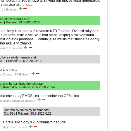
oria neplati na 100%, cize aj za vela eur mozes kupit nepodarok,
 v servise ako u teba.
 10.0
Hodnotiť:
 sa nikdy nemalo stať
ko | Pridané: 29.6.2020 22:10
i do firmy kupil naraz 3 rovnake NTB Toshiba. Dva isli roky bez
 tretiemu este v zaruke 2 krat menili displej a raz ventilator .
bili v piatok poobede ... Pointa je ze musis mat stastie na dobry
dno aka je to znacka.
ámka: 8.0
Hodnotiť:
to by sa nikdy nemalo stať
lk. | Pridané: 29.6.2020 23:16
určite nie...
ať
Známka: -6.7
Hodnotiť:
: toto by sa nikdy nemalo stať
: Kontrolko | Pridané: 29.6.2020 23:54
dia chvalia aj EMOS , co je brandovana OEM cina ...
povedať
Známka: 5.0
Hodnotiť:
Re: toto by sa nikdy nemalo stať
Od: 53a | Pridané: 30.6.2020 0:21
Horsie ako Sony s kurvitkami to nebude...
Odpovedať
Hodnotiť: