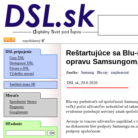
neprihlásený
Reštartujúce sa Blu
DSL pripojenie
Ceny DSL
opravu Samsungom, 
Dostupnosť DSL
Fórum o DSL
Značky:
Samsung
Blu-ray
zaujímavosti
Výsledky meraní
DSL.sk, 29.6.2020
Satelitná mapa SR
Merače
Blu-ray prehrávače od spoločnosti Samsung
Speedmeter
Merania
veľký počet užívateľov nefunkčné už takm
Pingmeter
evidentne potrebujú servisný zásah spoločn
Googlemeter
Avizuje to viacero užívateľov napríklad v
Hľadanie
na diskusnom fóre podpory Samsungu na zá
podpory spoločnosti.