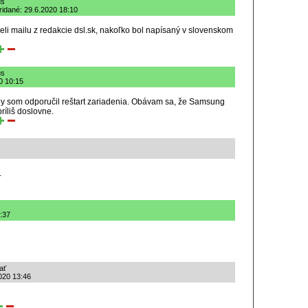
us
ridané: 29.6.2020 18:10
i mailu z redakcie dsl.sk, nakoľko bol napísaný v slovenskom
us
0 10:15
y som odporučil reštart zariadenia. Obávam sa, že Samsung
ríliš doslovne.
.
:37
ať
020 13:46