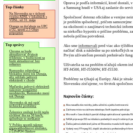
Oprava je podľa informácií, ktoré dostali,
Top články
a Samsung hradí v USA aj zaslanie do servi
Na Slovensku sa v tichosti
Spoločnosť doteraz oficiálne a verejne ne
vypína ADSL v lokalitách s
VDSL, už 31. mája
je problém spôsobený, pričom samozrejme
na okolnosti o zaujímavú technickú inform
Orange sa doťahuje na UPC
a O2, spustí 2.5 Gbps
sa niekoľko hypotéz o príčine problému, za
pripojenie
nebola príčina potvrdená.
Top správy
Ako sme
informovali
pred viac ako týždňom
načítať disk a následne sa po niekoľkých se
Chrome sa bude
aktualizovať dvakrát
Prvým užívateľom prestali prehrávače fungo
týždenne, v budúcnosti sa
bude aktualizovať bez
Užívatelia sa na problém sťažujú okrem 
reštartov
HT-J4500, HT-J5500W, HT-J5530.
Rumunsko odstrelmi a
blokádou mení tok Dunaja,
aby udržalo jadrovú
Problémy sa týkajú aj Európy. Aká je situá
elektráreň v chode
Slovensku zisťujeme, vo štvrtok spoločnosť
Maďarsko jadrovú elektráreň
nakoniec kompletne
neodstavilo, Rumunsko mení
Najnovšie články:
tok Dunaja
Slovensko.sk má opäť
Alza nasadila dve novinky, jednu užitočnú a jednu kontroverznú
technické problémy
Záchrana misie na záchranu teleskopu Swift úspešne pokračuje
Železnice znižujú kvôli teplu
Microsoft v čase drahých pamätí sľubuje optimalizovať spotrebu
rýchlosť iba na 50 km/h,
spôsobuje to meškanie
NASA pripravuje ISS na inštaláciu posledných nových solárnych p
Ďalšia jadrová elektráreň južne od Slovenska musela kvôli teplu zn
V Poľsku spustili takmer
gigawatthodinové úložisko,
Vydaný nový FFmpeg 9.0, zlepšil akceleráciu profesionálnych form
z LiFePO4 článkov