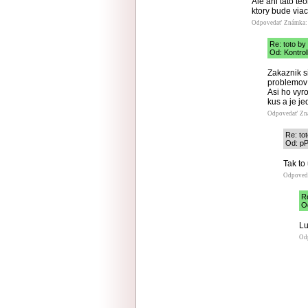
Ale ani tato te
ktory bude viac
Odpovedať
Známka:
Re: toto by
Od: Kontrol
Zakaznik s
problemov a
Asi ho vyro
kus a je je
Odpovedať
Zn
Re: to
Od: pP
Tak to 
Odpoved
Re
Od
Lu
Od