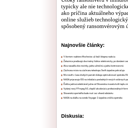
typicky ale nie technologick
ako príčina aktuálneho výpa
online služieb technologick
spôsobený ransomvérovým 
Najnovšie články:
V štvrtom reaktore Mochoviec už beží štiepna reakcia
Železnice predávajú dve tretiny lístkov elektronicky, po donútení ce
Alza nasadila dve novinky, jednu užitočnú a jednu kontroverznú
Záchrana misie na záchranu teleskopu Swift úspešne pokračuje
Microsoft v čase drahých pamätí sľubuje optimalizovať spotrebu
NASA pripravuje ISS na inštaláciu posledných nových solárnych p
Ďalšia jadrová elektráreň južne od Slovenska musela kvôli teplu zn
Vydaný nový FFmpeg 9.0, zlepšil akceleráciu profesionálnych form
Slovenská sporiteľňa bude mať cez víkend odstávku
NASA na diaľku na sonde Voyager 2 úspešne znížila spotrebu
Diskusia: