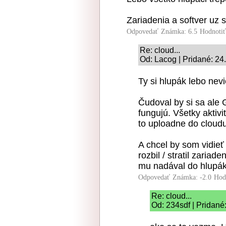
Zariadenia a softver uz 
Odpovedať
Známka: 6.5
Hodnoti
Re: cloud...
Od: Lacog | Pridané: 24
Ty si hlupák lebo nev
Čudoval by si sa ale 
fungujú. Všetky aktiv
to uploadne do cloudu
A chcel by som vidieť
rozbil / stratil zariad
mu nadával do hlupáka
Odpovedať
Známka: -2.0
Hod
Re: cloud...
Od: 234sdf | Pridané