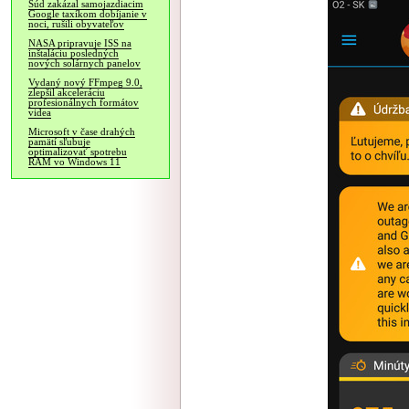
Súd zakázal samojazdiacim
Google taxíkom dobíjanie v
noci, rušili obyvateľov
NASA pripravuje ISS na
inštaláciu posledných
nových solárnych panelov
Vydaný nový FFmpeg 9.0,
zlepšil akceleráciu
profesionálnych formátov
videa
Microsoft v čase drahých
pamätí sľubuje
optimalizovať spotrebu
RAM vo Windows 11