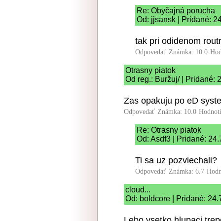
Re: Obyčajná porucha
Od: jjsansk | Pridané: 2
tak pri odidenom rout
Odpovedať
Známka: 10.0
Hod
Otrasny piatok
Od reg.: Buržuj/ | Pridané:
Zas opakuju po eD system
Odpovedať
Známka: 10.0
Hodnot
Re: Otrasny piatok
Od: Asdf3 | Pridané: 24
Ti sa uz pozviechali?
Odpovedať
Známka: 6.7
Hodn
cloud...
Od: boldcore | Pridané: 24
Lebo vsetko hlupaci tre