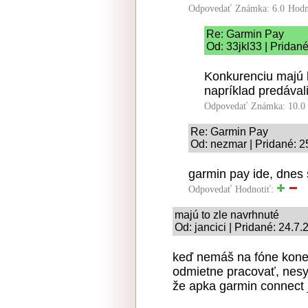
Odpovedať
Známka: 6.0
Hodn
Re: Garmin Pay
Od: 33jkl33 | Pridan
Konkurenciu majú l
napríklad predáva
Odpovedať
Známka: 10.0
Re: Garmin Pay
Od: nezmar | Pridané: 2
garmin pay ide, dnes 
Odpovedať
Hodnotiť:
majú to zle navrhnuté
Od: jancici | Pridané: 24.7
keď nemáš na fóne konek
odmietne pracovať, nesyn
že apka garmin connect 