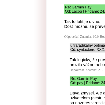
Re: Garmin Pay
Od: Lacog | Pridané: 24
Tak to fakt je divné.
Dosť možné, že preven
Odpovedať
Známka: 10.0
Hod
ultraradikalny optim
Od: syntaxterrorXXX,
Tak logicky, že pr
hrozilo vážne nebe
Odpovedať
Známka: 2.5
Re: Garmin Pay
Od: pay | Pridané: 2
Dava zmysel. Ale a
uzivatelom (cestu b
sa nazeres v resti