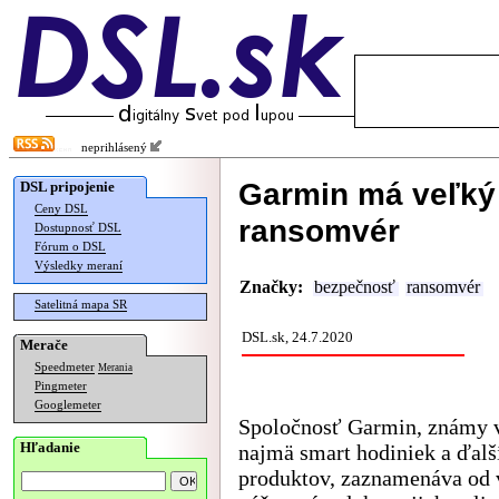
neprihlásený
Garmin má veľký
DSL pripojenie
Ceny DSL
ransomvér
Dostupnosť DSL
Fórum o DSL
Výsledky meraní
Značky:
bezpečnosť
ransomvér
Satelitná mapa SR
DSL.sk, 24.7.2020
Merače
Speedmeter
Merania
Pingmeter
Googlemeter
Spoločnosť Garmin, známy 
Hľadanie
najmä smart hodiniek a ďalš
produktov, zaznamenáva od 