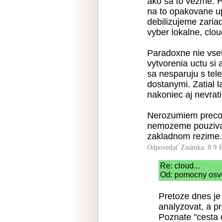
ako sa to vezme. H
na to opakovane up
debilizujeme zaria
vyber lokalne, clou
Paradoxne nie vset
vytvorenia uctu si
sa nesparuju s tel
dostanymi. Zatial l
nakoniec aj nevrat
Nerozumiem preco s
nemozeme pouzivat 
zakladnom rezime.
Odpovedať
Známka: 8.9
Re: cloud...
Od: pomocny osve
Pretoze dnes je
analyzovat, a pr
Poznate "cesta 