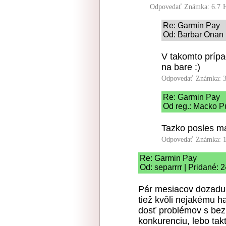
Odpovedať
Známka: 6.7
Re: Garmin Pay
Od: Barbar Onan 
V takomto prípa
na bare :)
Odpovedať
Známka: 3
Re: Garmin Pay
Od reg.: Macko Pu
Tazko posles mai
Odpovedať
Známka: 1
Re: Garmin Pay
Od: separrrr | Pridané: 
Pár mesiacov dozadu
tiež kvôli nejakému h
dosť problémov s bezp
konkurenciu, lebo takt