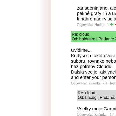
zariadenia áno, al
pekné grafy :-) a 
ti nahromadí viac ak
Odpovedať
Hodnotiť:
Re: cloud...
Od: boldcore | Pridané:
Uvidime...
Kedysi sa taketo veci
suboru, rovnako nebo
bez potreby Cloudu.
Dalsia vec je "aktivac
and enter your person
Odpovedať
Známka: 7.1
Hodn
Re: cloud...
Od: Lacog | Pridané:
Všetky moje Garmin
Odpovedať
Známka: -1.4