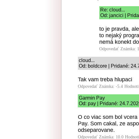
Re: cloud...
Od: jancici | Pri
to je pravda, al
to nejaký progr
nemá konekt do i
Odpovedať
Známka: 1
cloud...
Od: boldcore | Pridané: 24
Tak vam treba hlupaci
Odpovedať
Známka: -5.4
Hodnoti
Garmin Pay
Od: pay | Pridané: 24.7.20
O co viac som bol vcera
Pay. Som cakal, ze asp
odseparovane.
Odpovedať
Známka: 10.0
Hodnot