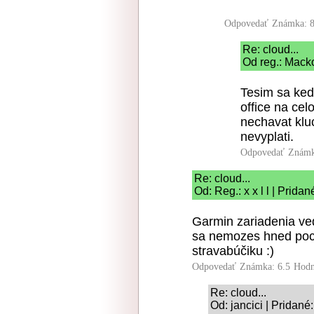
Odpovedať
Známka: 8
Re: cloud...
Od reg.: Mack
Tesim sa ked 
office na cel
nechavat klu
nevyplati.
Odpovedať
Známk
Re: cloud...
Od: Reg.: x x l l | Prida
Garmin zariadenia ved
sa nemozes hned poch
stravabúčiku :)
Odpovedať
Známka: 6.5
Hodn
Re: cloud...
Od: jancici | Pridané