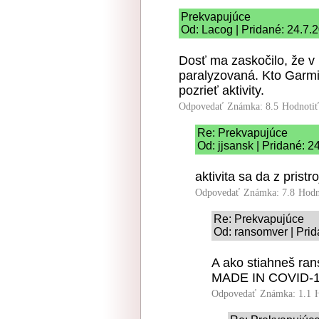
Prekvapujúce
Od: Lacog | Pridané: 24.7.
Dosť ma zaskočilo, že v 
paralyzovaná. Kto Garmi
pozrieť aktivity.
Odpovedať
Známka: 8.5
Hodnoti
Re: Prekvapujúce
Od: jjsansk | Pridané: 2
aktivita sa da z prist
Odpovedať
Známka: 7.8
Hodn
Re: Prekvapujúce
Od: ransomver | Prid
A ako stiahneš ra
MADE IN COVID
Odpovedať
Známka: 1.1