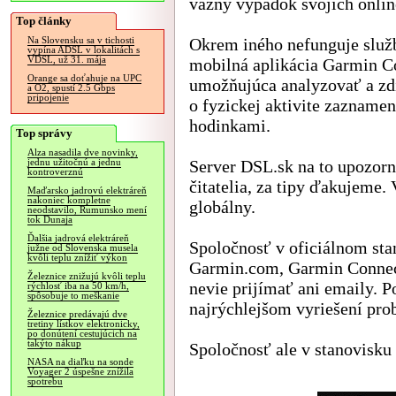
vážny výpadok svojich onlin
Top články
Okrem iného nefunguje služ
Na Slovensku sa v tichosti
vypína ADSL v lokalitách s
VDSL, už 31. mája
mobilná aplikácia Garmin C
Orange sa doťahuje na UPC
umožňujúca analyzovať a zd
a O2, spustí 2.5 Gbps
pripojenie
o fyzickej aktivite zazname
hodinkami.
Top správy
Alza nasadila dve novinky,
Server DSL.sk na to upozorn
jednu užitočnú a jednu
kontroverznú
čitatelia, za tipy ďakujeme.
Maďarsko jadrovú elektráreň
nakoniec kompletne
globálny.
neodstavilo, Rumunsko mení
tok Dunaja
Ďalšia jadrová elektráreň
Spoločnosť v oficiálnom sta
južne od Slovenska musela
kvôli teplu znížiť výkon
Garmin.com, Garmin Connect
Železnice znižujú kvôli teplu
nevie prijímať ani emaily. 
rýchlosť iba na 50 km/h,
spôsobuje to meškanie
najrýchlejšom vyriešení pro
Železnice predávajú dve
tretiny lístkov elektronicky,
po donútení cestujúcich na
takýto nákup
Spoločnosť ale v stanovisku
NASA na diaľku na sonde
Voyager 2 úspešne znížila
spotrebu