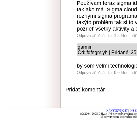
Používam teraz sigma id.
tak ako má. Sigma cloud
roznymi sigma programam
takýto problém tak si to
pozrieť všetky aktivity a 
Odpovedať
Známka: 3.3
Hodnoti
garmin
Od: fdfngm,yh | Pridané: 2
by som velmi technologi
Odpovedať
Známka: 0.0
Hodnoti
Pridať komentár
NÁVŠTEVNOSŤ
|
INZE
(C) 2004, 2005 DSL.sk | Všetky práva vyhradené
Všetky uvedené informácie sú b