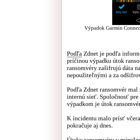
Výpadok Garmin Connect, 
Podľa
Zdnet je podľa inform
príčinou výpadku útok ranso
ransomvéry zašifrujú dáta na
nepoužiteľnými a za odšifro
Podľa Zdnet ransomvér mal z
internú sieť. Spoločnosť pre 
výpadkom je útok ransomvér
K incidentu malo prísť včer
pokračuje aj dnes.
Útoky ransomvéru v minulosti