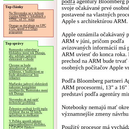
podľa
agentúry Bloomberg p
Top články
svoje očakávané prvé osobné
postavené na vlastných proc
Na Slovensku sa v tichosti
vypína ADSL v lokalitách s
VDSL, už 31. mája
Apple s architektúrou ARM.
Orange sa doťahuje na UPC
a O2, spustí 2.5 Gbps
pripojenie
Apple oznámila očakávaný p
ARM v júni, pričom podľa
Top správy
avizovaných informácií má 
Rumunsko odstrelmi a
ARM uviesť do konca roka. 
blokádou mení tok Dunaja,
aby udržalo jadrovú
elektráreň v chode
prechod na ARM bude trvať d
Chrome sa bude
osobných počítačov Apple vr
aktualizovať dvakrát
týždenne, v budúcnosti sa
bude aktualizovať bez
reštartov
Podľa Bloomberg partneri A
Maďarsko jadrovú elektráreň
ARM procesormi, 13" a 16"
nakoniec kompletne
neodstavilo, Rumunsko mení
predstaví podľa agentúry mi
tok Dunaja
Slovensko.sk má opäť
technické problémy
Notebooky nemajú mať okre
Železnice znižujú kvôli teplu
rýchlosť iba na 50 km/h,
významnejšie zmeny návrhu
spôsobuje to meškanie
V Poľsku spustili takmer
gigawatthodinové úložisko,
Použitý procesor má vychádz
z LiFePO4 článkov