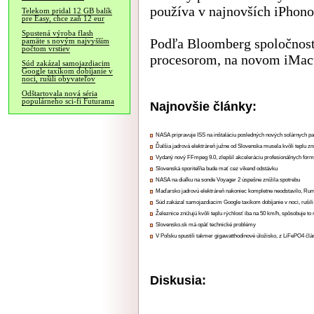
používa v najnovších iPhono
Telekom pridal 12 GB balík
pre Easy, chce zaň 12 eur
Spustená výroba flash
Podľa Bloomberg spoločnosť
pamäte s novým najvyšším
počtom vrstiev
procesorom, na novom iMacu
Súd zakázal samojazdiacim
Google taxíkom dobíjanie v
noci, rušili obyvateľov
Odštartovala nová séria
populárneho sci-fi Futurama
Najnovšie články:
NASA pripravuje ISS na inštaláciu posledných nových solárnych p
Ďalšia jadrová elektráreň južne od Slovenska musela kvôli teplu zn
Vydaný nový FFmpeg 9.0, zlepšil akceleráciu profesionálnych form
Slovenská sporiteľňa bude mať cez víkend odstávku
NASA na diaľku na sonde Voyager 2 úspešne znížila spotrebu
Maďarsko jadrovú elektráreň nakoniec kompletne neodstavilo, Ru
Súd zakázal samojazdiacim Google taxíkom dobíjanie v noci, rušili
Železnice znižujú kvôli teplu rýchlosť iba na 50 km/h, spôsobuje t
Slovensko.sk má opäť technické problémy
V Poľsku spustili takmer gigawatthodinové úložisko, z LiFePO4 čl
Diskusia: