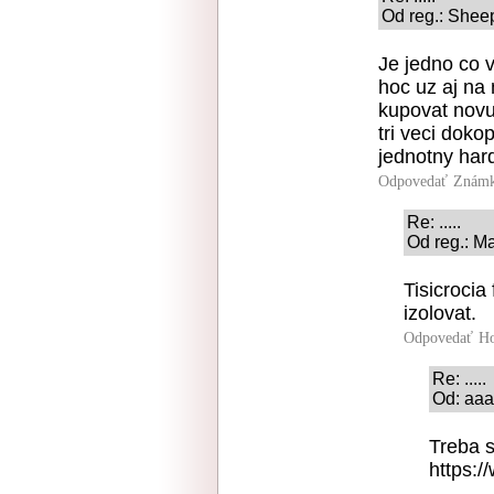
Od reg.: Sheep
Je jedno co v
hoc uz aj na
kupovat novu 
tri veci doko
jednotny har
Odpovedať
Známk
Re: .....
Od reg.: M
Tisicrocia
izolovat.
Odpovedať
Ho
Re: .....
Od: aaa
Treba s
https:/