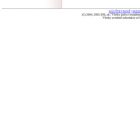
NÁVŠTEVNOSŤ
|
INZE
(C) 2004, 2005 DSL.sk | Všetky práva vyhradené
Všetky uvedené informácie sú b