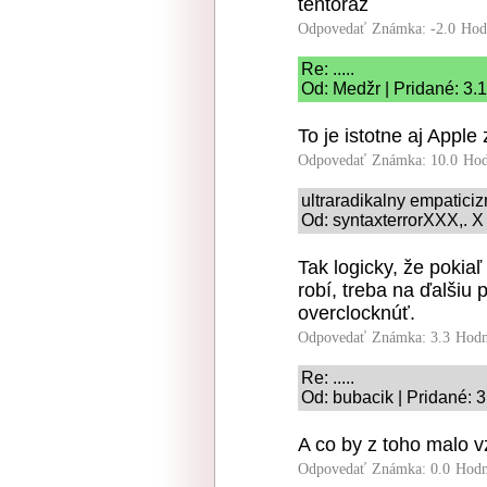
tentoraz
Odpovedať
Známka: -2.0
Hod
Re: .....
Od: Medžr | Pridané: 3.
To je istotne aj Apple
Odpovedať
Známka: 10.0
Hod
ultraradikalny empatici
Od: syntaxterrorXXX,. X
Tak logicky, že pokiaľ
robí, treba na ďalšiu
overclocknúť.
Odpovedať
Známka: 3.3
Hodn
Re: .....
Od: bubacik | Pridané: 
A co by z toho malo v
Odpovedať
Známka: 0.0
Hodn