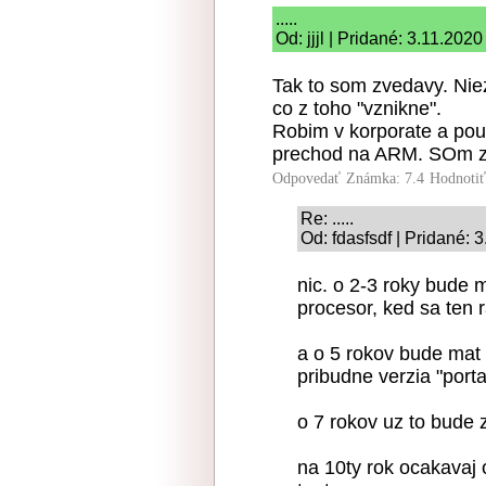
.....
Od: jjjl | Pridané: 3.11.2020
Tak to som zvedavy. Nie
co z toho "vznikne".
Robim v korporate a pou
prechod na ARM. SOm zv
Odpovedať
Známka: 7.4
Hodnoti
Re: .....
Od: fdasfsdf | Pridané: 
nic. o 2-3 roky bude 
procesor, ked sa ten 
a o 5 rokov bude mat z
pribudne verzia "port
o 7 rokov uz to bude 
na 10ty rok ocakavaj 