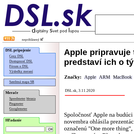
neprihlásený
Apple pripravuje
DSL pripojenie
Ceny DSL
predstaví ich o t
Dostupnosť DSL
Fórum o DSL
Výsledky meraní
Značky:
Apple
ARM
MacBook
Satelitná mapa SR
DSL.sk, 3.11.2020
Merače
Speedmeter
Merania
Pingmeter
Googlemeter
Spoločnosť Apple na budúci 
Hľadanie
novembra ohlásila prezentác
označenú "One more thing", 