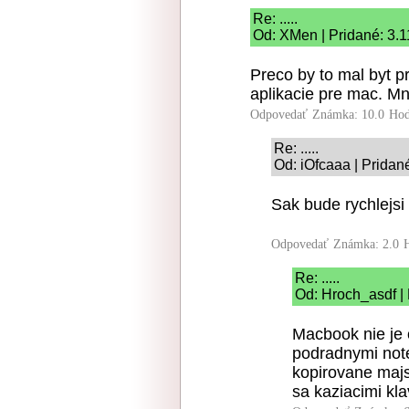
Re: .....
Od: XMen | Pridané: 3.1
Preco by to mal byt 
aplikacie pre mac. Mn
Odpovedať
Známka: 10.0
Hod
Re: .....
Od: iOfcaaa | Pridan
Sak bude rychlejsi
Odpovedať
Známka: 2.0
Re: .....
Od: Hroch_asdf | 
Macbook nie je 
podradnymi not
kopirovane majs
sa kaziacimi kl