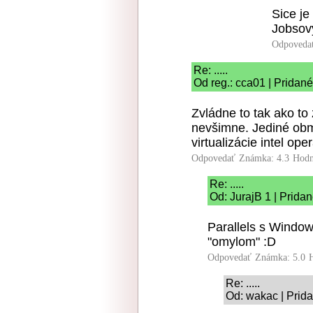
Sice je
Jobsov
Odpoveda
Re: .....
Od reg.: cca01 | Pridan
Zvládne to tak ako to 
nevšimne. Jediné ob
virtualizácie intel op
Odpovedať
Známka: 4.3
Hodn
Re: .....
Od: JurajB 1 | Prida
Parallels s Window
"omylom" :D
Odpovedať
Známka: 5.0
Re: .....
Od: wakac | Prida