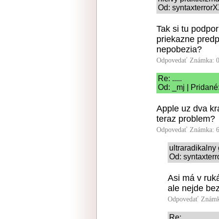
Od: syntaxterrorX
Tak si tu podpo
priekazne predpl
nepobezia?
Odpovedať
Známka: 0
Re: .....
Od: _mj | Pridané
Apple uz dva kra
teraz problem?
Odpovedať
Známka: 6
ultraradikaln
Od: syntaxterr
Asi má v ruk
ale nejde be
Odpovedať
Známk
Re: .....