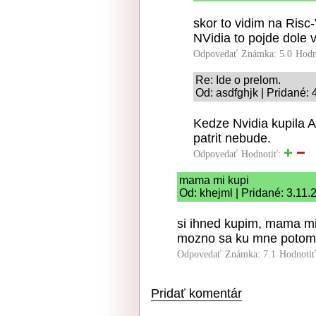
skor to vidim na Ris
NVidia to pojde dole 
Odpovedať
Známka: 5.0
Hodn
Re: Ide o prelom.
Od: asdfghjk | Pridané:
Kedze Nvidia kupila 
patrit nebude.
Odpovedať
Hodnotiť:
mama mi kupi
Od: khejml | Pridané: 3.11
si ihned kupim, mama mi
mozno sa ku mne potom A
Odpovedať
Známka: 7.1
Hodnoti
Pridať komentár