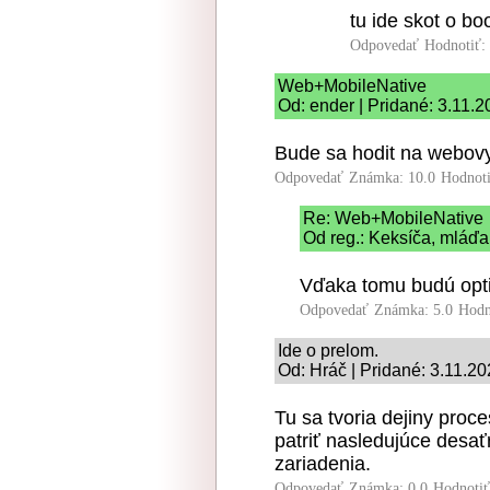
tu ide skot o bo
Odpovedať
Hodnotiť:
Web+MobileNative
Od: ender | Pridané: 3.11.
Bude sa hodit na webovy
Odpovedať
Známka: 10.0
Hodnot
Re: Web+MobileNative
Od reg.: Keksíča, mláďa
Vďaka tomu budú opti
Odpovedať
Známka: 5.0
Hodn
Ide o prelom.
Od: Hráč | Pridané: 3.11.2
Tu sa tvoria dejiny pro
patriť nasledujúce desať
zariadenia.
Odpovedať
Známka: 0.0
Hodnoti