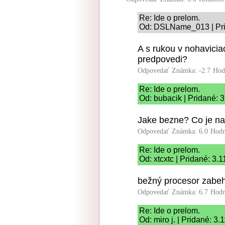
Re: Ide o prelom.
Od: DSLName_013 | Pri
A s rukou v nohavicia
predpovedi?
Odpovedať
Známka: -2.7
Hod
Re: Ide o prelom.
Od: bubacik | Pridané: 
Jake bezne? Co je 
Odpovedať
Známka: 6.0
Hodn
Re: Ide o prelom.
Od: xtcxtc | Pridané: 3.
bežný procesor zabe
Odpovedať
Známka: 6.7
Hodn
Re: Ide o prelom.
Od: miro j. | Pridané: 3