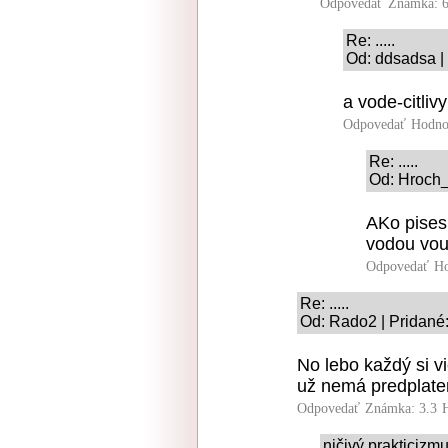
Odpovedať
Známka: 6
Re: .....
Od: ddsadsa |
a vode-citli
Odpovedať
Hodno
Re: .....
Od: Hroch_
AKo pises,
vodou vou
Odpovedať
Ho
Re: .....
Od: Rado2 | Pridané
No lebo každý si vi
už nemá predplat
Odpovedať
Známka: 3.3
ničivý prakticizm