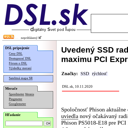
neprihlásený
Uvedený SSD radi
DSL pripojenie
Ceny DSL
maximu PCI Expr
Dostupnosť DSL
Fórum o DSL
Výsledky meraní
Značky:
SSD
rýchlosť
Satelitná mapa SR
DSL.sk, 10.11.2020
Merače
Speedmeter
Merania
Pingmeter
Googlemeter
Spoločnosť Phison aktuálne 
Hľadanie
uviedla
nový očakávaný rad
Phison PS5018-E18 pre PCI 