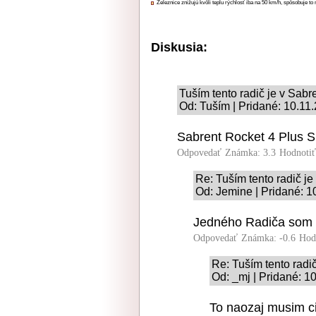
Železnice znižujú kvôli teplu rýchlosť iba na 50 km/h, spôsobuje t
Diskusia:
Tuším tento radič je v Sab
Od: Tuším | Pridané: 10.11
Sabrent Rocket 4 Plus S
Odpovedať
Známka: 3.3
Hodnoti
Re: Tuším tento radič j
Od: Jemine | Pridané: 1
Jedného Radiča som p
Odpovedať
Známka: -0.6
Hod
Re: Tuším tento radi
Od: _mj | Pridané: 1
To naozaj musim ci