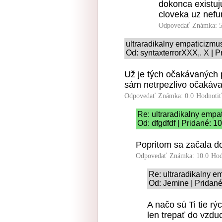
dokonca existuj
cloveka uz nefu
Odpovedať
Známka: 5
ultraradikalny empaticizmu
Od: syntaxterrorXXX,. X | P
Už je tých očakávaných 
sám netrpezlivo očakávať 
Odpovedať
Známka: 0.0
Hodnoti
Re: ultraradikalny empa
Od: dfgdfdf | Pridané: 1
Popritom sa začala d
Odpovedať
Známka: 10.0
Hod
Re: ultraradikalny e
Od: Jemine | Pridané
A načo sú Ti tie rý
len trepať do vzdu