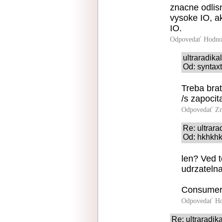
znacne odlis
vysoke IO, a
IO.
Odpovedať
Hodno
ultraradik
Od: syntax
Treba brat
/s zapocit
Odpovedať
Zn
Re: ultrar
Od: hkhkhk
len? Ved t
udrzatelna
Consumer 
Odpovedať
Ho
Re: ultraradi