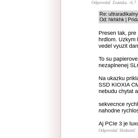
Odpovedať
Známka: -6.7
Re: ultraradikaln
Od: hkhkhk | Prid
Presen tak, pre
hrdlom. Uzkym 
vedel vyuzit d
To su papierove
nezaplnenej SL
Na ukazku prik
SSD KIOXIA CM6
nebudu chytat a
sekvecnce rych
nahodne rychlo
Aj PCIe 3 je lu
Odpovedať
Hodnotiť: