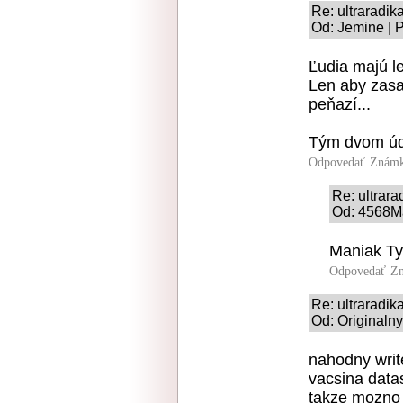
Re: ultraradi
Od: Jemine | 
Ľudia majú le
Len aby zasa
peňazí...
Tým dvom úd
Odpovedať
Známk
Re: ultrar
Od: 4568Ma
Maniak Ty
Odpovedať
Zn
Re: ultraradi
Od: Originaln
nahodny write
vacsina data
takze mozno 