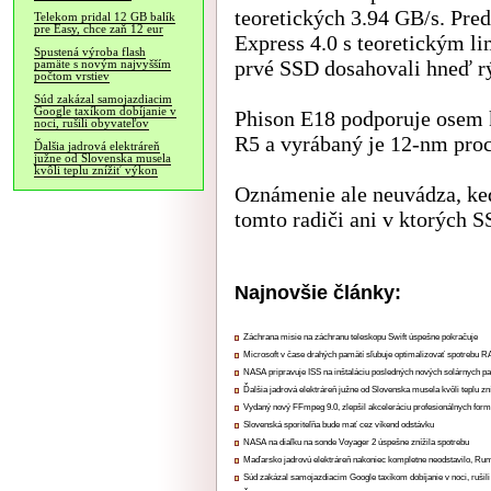
teoretických 3.94 GB/s. Pred
Telekom pridal 12 GB balík
pre Easy, chce zaň 12 eur
Express 4.0 s teoretickým l
Spustená výroba flash
prvé SSD dosahovali hneď rý
pamäte s novým najvyšším
počtom vrstiev
Súd zakázal samojazdiacim
Google taxíkom dobíjanie v
Phison E18 podporuje osem k
noci, rušili obyvateľov
R5 a vyrábaný je 12-nm pr
Ďalšia jadrová elektráreň
južne od Slovenska musela
kvôli teplu znížiť výkon
Oznámenie ale neuvádza, ked
tomto radiči ani v ktorých 
Najnovšie články:
Záchrana misie na záchranu teleskopu Swift úspešne pokračuje
Microsoft v čase drahých pamätí sľubuje optimalizovať spotrebu
NASA pripravuje ISS na inštaláciu posledných nových solárnych p
Ďalšia jadrová elektráreň južne od Slovenska musela kvôli teplu zn
Vydaný nový FFmpeg 9.0, zlepšil akceleráciu profesionálnych form
Slovenská sporiteľňa bude mať cez víkend odstávku
NASA na diaľku na sonde Voyager 2 úspešne znížila spotrebu
Maďarsko jadrovú elektráreň nakoniec kompletne neodstavilo, Ru
Súd zakázal samojazdiacim Google taxíkom dobíjanie v noci, rušili