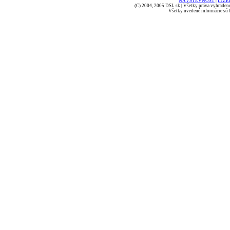
NÁVŠTEVNOSŤ
|
INZE
(C) 2004, 2005 DSL.sk | Všetky práva vyhradené
Všetky uvedené informácie sú b