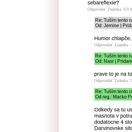
sebareflexie?
Odpovedať
Známka: 0.0
Re: Tuším tento r
Od: Jemine | Pri
Humor chlapče,
Odpovedať
Známka: -
Re: Tuším tento r
Od: Nasr | Pridan
prave to je na t
Odpovedať
Známka: 5
Re: Tuším tento r
Od reg.: Macko Pu
Odkedy sa tu us
masnota v potru
dodatocne 4 sto
Darvinovske sit