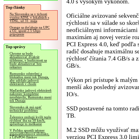
4.0 s vysokým výkonom.
Top články
Oficiálne avizované sekven
Na Slovensku sa v tichosti
vypína ADSL v lokalitách s
VDSL, už 31. mája
rýchlosti sa v súlade so skor
Orange sa doťahuje na UPC
neoficiálnymi informáciami 
a O2, spustí 2.5 Gbps
pripojenie
maximám aj novej verzie ro
PCI Express 4.0, keď podľa 
Top správy
radič dosahuje maximálnu s
Chrome sa bude
rýchlosť čítania 7.4 GB/s a 
aktualizovať dvakrát
týždenne, v budúcnosti sa
bude aktualizovať bez
GB/s.
reštartov
Rumunsko odstrelmi a
blokádou mení tok Dunaja,
Výkon pri prístupe k malým
aby udržalo jadrovú
elektráreň v chode
menší ako posledný avizovan
Maďarsko jadrovú elektráreň
IO/s.
nakoniec kompletne
neodstavilo, Rumunsko mení
tok Dunaja
SSD postavené na tomto rad
Slovensko.sk má opäť
technické problémy
TB.
Železnice znižujú kvôli teplu
rýchlosť iba na 50 km/h,
spôsobuje to meškanie
M.2 SSD môžu využívať maxi
V Poľsku spustili takmer
gigawatthodinové úložisko,
verziou PCI Express 3.0 lim
z LiFePO4 článkov