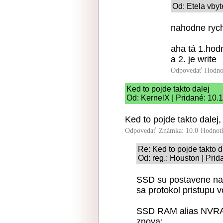
Od: Etela vbyt
nahodne rych
aha tá 1.hodn
a 2. je write
Odpovedať
Hodno
Ked to pojde takto dalej
Od: KernelX | Pridané: 10.
Ked to pojde takto dale
Odpovedať
Známka: 10.0
Hodnot
Re: Ked to pojde takto d
Od: reg.: Houston | Pri
SSD su postavene na 
sa protokol pristupu
SSD RAM alias NVRAM 
znova: