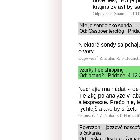
nove lieky, EU je 
krajina zvlast by s
Odpovedať
Známka: -10.
Nie je sonda ako sonda.
Od: Gastroenterológ | Prid
Niektoré sondy sa pchaj
otvory.
Odpovedať
Známka: -5.0
Hodnoti
vzorky free shipping
Od: brano2 | Pridané: 4.12
Nechajte ma hádať - ide
Tie 2kg po analýze v la
aliexpresse. Prečo nie, 
rýchlejšia ako by si želal
Odpovedať
Známka: 5.0
Hodnoti
Povrczani - jazzové nesca
a čakania
Od: Lyška - disco-plažamar