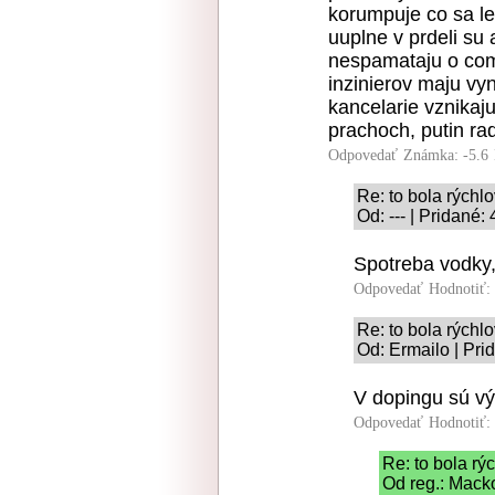
korumpuje co sa le
uuplne v prdeli su
nespamataju o com
inzinierov maju vy
kancelarie vznikaj
prachoch, putin ra
Odpovedať
Známka: -5.6
Re: to bola rýchl
Od: --- | Pridané:
Spotreba vodky,
Odpovedať
Hodnotiť:
Re: to bola rýchl
Od: Ermailo | Pri
V dopingu sú v
Odpovedať
Hodnotiť:
Re: to bola r
Od reg.: Mack