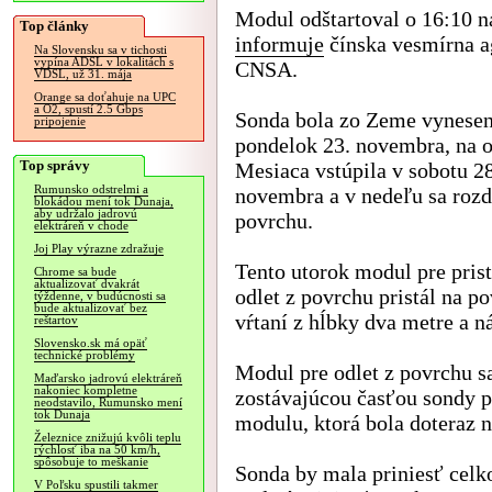
Modul odštartoval o 16:10 n
Top články
informuje
čínska vesmírna a
Na Slovensku sa v tichosti
vypína ADSL v lokalitách s
CNSA.
VDSL, už 31. mája
Orange sa doťahuje na UPC
a O2, spustí 2.5 Gbps
Sonda bola zo Zeme vynese
pripojenie
pondelok 23. novembra, na o
Top správy
Mesiaca vstúpila v sobotu 28
Rumunsko odstrelmi a
novembra a v nedeľu sa rozdel
blokádou mení tok Dunaja,
aby udržalo jadrovú
povrchu.
elektráreň v chode
Joj Play výrazne zdražuje
Tento utorok modul pre pris
Chrome sa bude
aktualizovať dvakrát
odlet z povrchu pristál na p
týždenne, v budúcnosti sa
bude aktualizovať bez
vŕtaní z hĺbky dva metre a n
reštartov
Slovensko.sk má opäť
technické problémy
Modul pre odlet z povrchu sa
Maďarsko jadrovú elektráreň
nakoniec kompletne
zostávajúcou časťou sondy p
neodstavilo, Rumunsko mení
tok Dunaja
modulu, ktorá bola doteraz n
Železnice znižujú kvôli teplu
rýchlosť iba na 50 km/h,
spôsobuje to meškanie
Sonda by mala priniesť celk
V Poľsku spustili takmer