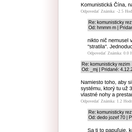
Komunistická Čína, n
Odpovedať
Známka: -2.5
Hod
Re: komunisticky re
Od: hmmm m | Pridan
nikto nič nemusel 
"stratila". Jednodu
Odpovedať
Známka: 0.0
Re: komunisticky rezim
Od: _mj | Pridané: 4.12
Namiesto toho, aby si
systému, ktorý tu už
vlastné nohy a presta
Odpovedať
Známka: 1.2
Hodn
Re: komunisticky re
Od: dedo jozef 70 | 
Sa ti to papuľuje, 