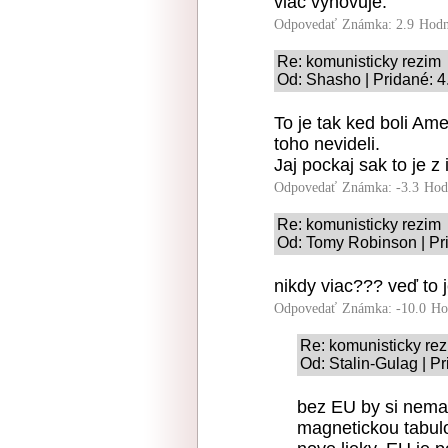
viac vyhovuje.
Odpovedať
Známka: 2.9
Hodn
Re: komunisticky rezim
Od: Shasho | Pridané: 4
To je tak ked boli Am
toho nevideli.
Jaj pockaj sak to je z
Odpovedať
Známka: -3.3
Hod
Re: komunisticky rezim
Od: Tomy Robinson | Pr
nikdy viac??? veď to j
Odpovedať
Známka: -10.0
Ho
Re: komunisticky re
Od: Stalin-Gulag | P
bez EU by si nemal
magnetickou tabulo