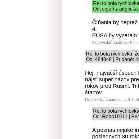
Re: to bola rýchlovk
Od: cigáň z anglicka
Číňania by nepreži
4.
EUSA by vyzeralo f
Odpovedať
Známka: 6.7
Re: to bola rýchlovka, 
Od: 484848 | Pridané: 4
Hej, najväčší úspech
nájsť super názov pre 
rokov pred Rusmi. Ti
štartov.
Odpovedať
Známka: -5.0
Hod
Re: to bola rýchlovk
Od: Robo10111 | Pri
A poznas nejake i
poslednych 30 roko