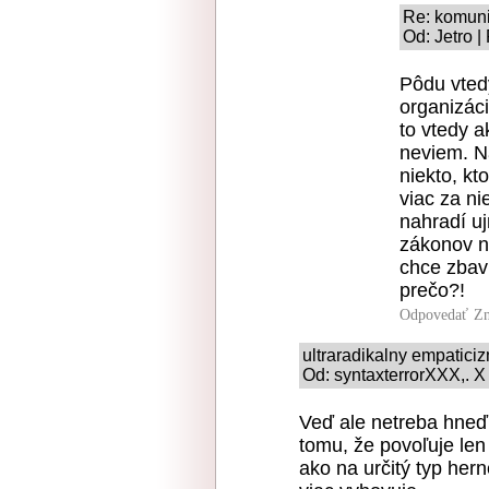
Re: komuni
Od: Jetro |
Pôdu vted
organizác
to vtedy a
neviem. N
niekto, k
viac za ni
nahradí uj
zákonov n
chce zbavi
prečo?!
Odpovedať
Zn
ultraradikalny empatici
Od: syntaxterrorXXX,. X
Veď ale netreba hneď 
tomu, že povoľuje le
ako na určitý typ hern