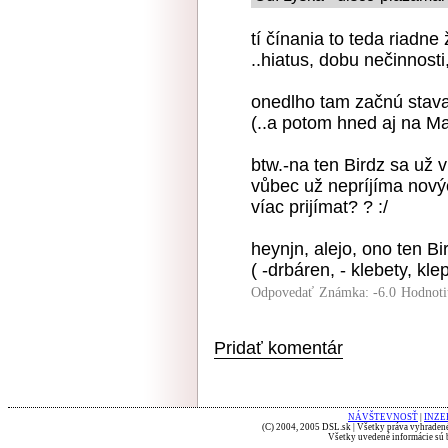
tí čínania to teda riadn
..hiatus, dobu nečinnost
onedlho tam začnú stava
(..a potom hned aj na Ma
btw.-na ten Birdz sa už 
vůbec už nepríjíma novýc
víac prijímat? ? :/
heynjn, alejo, ono ten Bi
( -drbáren, - klebety, kle
Odpovedať
Známka: -6.0
Hodnoti
Pridať komentár
NÁVŠTEVNOSŤ
|
INZE
(C) 2004, 2005 DSL.sk | Všetky práva vyhradené
Všetky uvedené informácie sú b