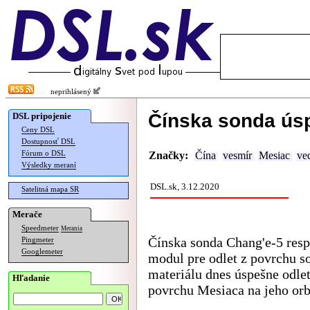
neprihlásený
Čínska sonda úsp
DSL pripojenie
Ceny DSL
Dostupnosť DSL
Fórum o DSL
Značky:
Čína
vesmír
Mesiac
ve
Výsledky meraní
DSL.sk, 3.12.2020
Satelitná mapa SR
Merače
Speedmeter
Merania
Čínska sonda Chang'e-5 resp
Pingmeter
Googlemeter
modul pre odlet z povrchu s
materiálu dnes úspešne odlet
Hľadanie
povrchu Mesiaca na jeho orb