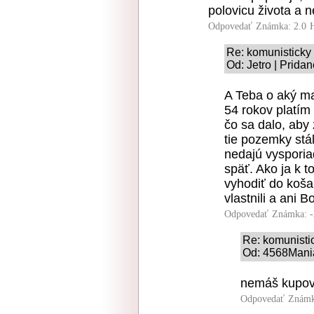
polovicu života a n
Odpovedať
Známka: 2.0
Re: komunisticky
Od: Jetro | Prida
A Teba o aký ma
54 rokov platím
čo sa dalo, aby 
tie pozemky stál
nedajú vysporiad
späť. Ako ja k 
vyhodiť do koša
vlastnili a ani B
Odpovedať
Známka: -
Re: komunisti
Od: 4568Mania
nemáš kupova
Odpovedať
Známk