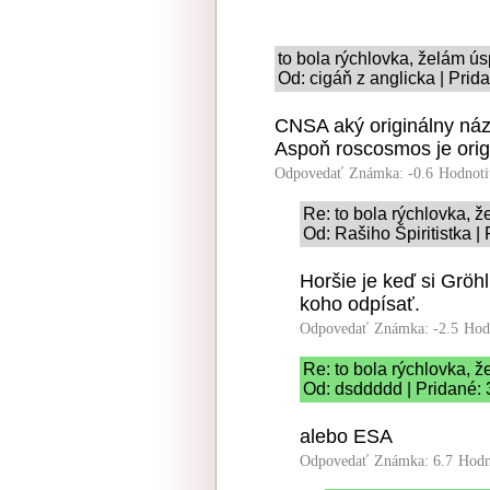
to bola rýchlovka, želám ú
Od: cigáň z anglicka | Prid
CNSA aký originálny ná
Aspoň roscosmos je orig
Odpovedať
Známka: -0.6
Hodnoti
Re: to bola rýchlovka, 
Od: Rašiho Špiritistka |
Horšie je keď si Gröh
koho odpísať.
Odpovedať
Známka: -2.5
Hod
Re: to bola rýchlovka, 
Od: dsddddd | Pridané: 
alebo ESA
Odpovedať
Známka: 6.7
Hodn