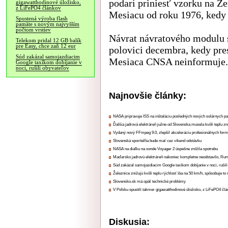
podarí priniesť vzorku na Z
gigawatthodinové úložisko,
z LiFePO4 článkov
Mesiacu od roku 1976, kedy 
Spustená výroba flash
pamäte s novým najvyšším
počtom vrstiev
Návrat návratového modulu 
Telekom pridal 12 GB balík
pre Easy, chce zaň 12 eur
polovici decembra, kedy pre
Súd zakázal samojazdiacim
Mesiaca CNSA neinformuje.
Google taxíkom dobíjanie v
noci, rušili obyvateľov
Najnovšie články:
NASA pripravuje ISS na inštaláciu posledných nových solárnych p
Ďalšia jadrová elektráreň južne od Slovenska musela kvôli teplu zn
Vydaný nový FFmpeg 9.0, zlepšil akceleráciu profesionálnych form
Slovenská sporiteľňa bude mať cez víkend odstávku
NASA na diaľku na sonde Voyager 2 úspešne znížila spotrebu
Maďarsko jadrovú elektráreň nakoniec kompletne neodstavilo, Ru
Súd zakázal samojazdiacim Google taxíkom dobíjanie v noci, rušili
Železnice znižujú kvôli teplu rýchlosť iba na 50 km/h, spôsobuje t
Slovensko.sk má opäť technické problémy
V Poľsku spustili takmer gigawatthodinové úložisko, z LiFePO4 čl
Diskusia: