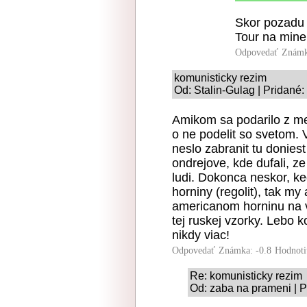
Skor pozadu k
Tour na mine
Odpovedať
Známk
komunisticky rezim
Od: Stalin-Gulag | Pridané
Amikom sa podarilo z me
o ne podelit so svetom.
neslo zabranit tu donies
ondrejove, kde dufali, z
ludi. Dokonca neskor, ke
horniny (regolit), tak m
americanom horninu na ve
tej ruskej vzorky. Lebo 
nikdy viac!
Odpovedať
Známka: -0.8
Hodnoti
Re: komunisticky rezim
Od: zaba na prameni | P