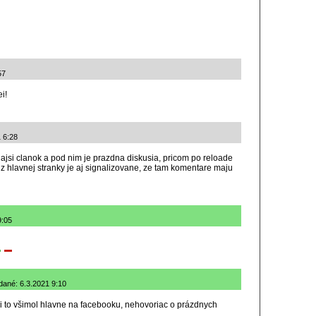
57
i!
1 6:28
najsi clanok a pod nim je prazdna diskusia, pricom po reloade
 hlavnej stranky je aj signalizovane, ze tam komentare maju
9:05
idané: 6.3.2021 9:10
si to všimol hlavne na facebooku, nehovoriac o prázdnych