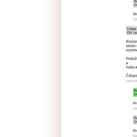
Re
Od
Ni
Od
Chlapi
Od: ra
Rozmn
súvisí 
rozmno
Pretož
a
ľudia 
Číňani
Odpoved
Re
Od
Pr
Od
Re
Od
Pr
Od