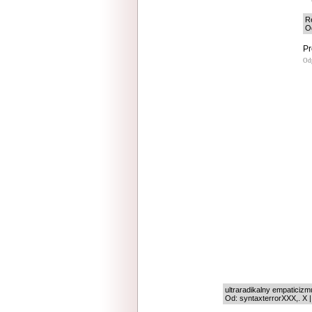
Re
Od
Pr
Od
ultraradikalny empaticizm
Od: syntaxterrorXXX,. X |