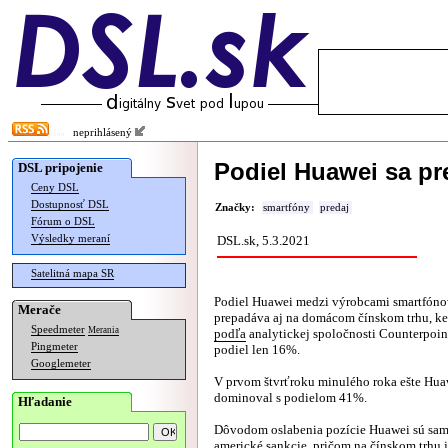
neprihlásený
Podiel Huawei sa pr
DSL pripojenie
Ceny DSL
Dostupnosť DSL
Značky:
smartfóny
predaj
Fórum o DSL
Výsledky meraní
DSL.sk, 5.3.2021
Satelitná mapa SR
Podiel Huawei medzi výrobcami smartfóno
Merače
prepadáva aj na domácom čínskom trhu, ke
Speedmeter
Merania
podľa
analytickej spoločnosti Counterpoin
Pingmeter
podiel len 16%.
Googlemeter
V prvom štvrťroku minulého roka ešte Hua
dominoval s podielom 41%.
Hľadanie
Dôvodom oslabenia pozície Huawei sú sa
americké sankcie, pričom na čínskom trhu 