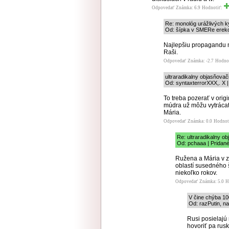
Odpovedať
Známka: 6.9
Hodnotiť:
Re: monológ urážlivých 
Od: šípka v SMERe erekci
Najlepšiu propagandu ma
Raši.
Odpovedať
Známka: -2.7
Hodno
ultraradikalny objasňova
Od: syntaxterrorXXX,. X |
To treba pozerať v origi
múdra už môžu vytrácať
Mária.
Odpovedať
Známka: 0.0
Hodnot
Re: ultraradikalny o
Od: pchaaa | Pridané
Ružena a Mária v z
oblastí susedného 
niekoľko rokov.
Odpovedať
Známka: 5.0
H
V čine chýba 10
Od: razPutin, na
Rusi posielajú
hovoriť pa rusk