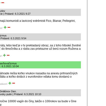
kydov
e | Pridané: 6.3.2021 9:27
jú komunisti a lavicový extrémisti Fico, Blanar, Pellegrini,
tiť:
čizmus
 Pridané: 6.3.2021 9:54
nály, lebo keď je v tv prekladaný obraz, sa z toho hlboké životné
 do tlmočníka a z rádia zas priekazne už berú rozum Ružena a
iť:
bjasňovačizmus
: 6.3.2021 10:04
áhrade riešia koľko vnukov nasadia na anexiu prihraničných
štátu a koľko dotácii z eurofondov vďaka tomu dostanú o
odnotiť:
0miliónov žien.
veky putin | Pridané: 6.3.2021 10:10
 ročne 10000 vagín do číny, takže o 100rokov sa bude v čine
y.