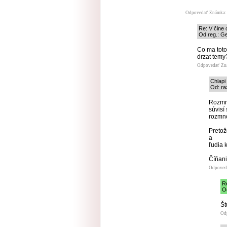
Odpovedať
Známka: 
Re: V čine 
Od reg.: Ge
Co ma toto
drzat temy
Odpovedať
Zn
Chlapi
Od: ra
Rozmn
súvisí 
rozmno
Pretož
a
ľudia 
Číňani
Odpoved
Re
O
Št
Od