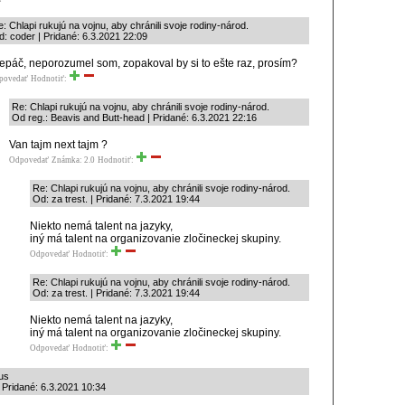
: Chlapi rukujú na vojnu, aby chránili svoje rodiny-národ.
: coder | Pridané: 6.3.2021 22:09
epáč, neporozumel som, zopakoval by si to ešte raz, prosím?
povedať
Hodnotiť:
Re: Chlapi rukujú na vojnu, aby chránili svoje rodiny-národ.
Od reg.: Beavis and Butt-head | Pridané: 6.3.2021 22:16
Van tajm next tajm ?
Odpovedať
Známka: 2.0
Hodnotiť:
Re: Chlapi rukujú na vojnu, aby chránili svoje rodiny-národ.
Od: za trest. | Pridané: 7.3.2021 19:44
Niekto nemá talent na jazyky,
iný má talent na organizovanie zločineckej skupiny.
Odpovedať
Hodnotiť:
Re: Chlapi rukujú na vojnu, aby chránili svoje rodiny-národ.
Od: za trest. | Pridané: 7.3.2021 19:44
Niekto nemá talent na jazyky,
iný má talent na organizovanie zločineckej skupiny.
Odpovedať
Hodnotiť:
us
 Pridané: 6.3.2021 10:34