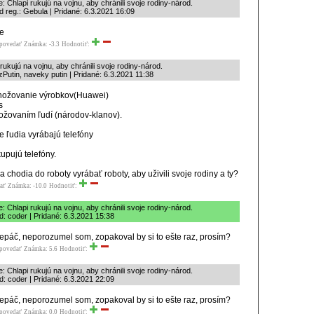
: Chlapi rukujú na vojnu, aby chránili svoje rodiny-národ.
 reg.: Gebula | Pridané: 6.3.2021 16:09
e
povedať
Známka: -3.3
Hodnotiť:
 rukujú na vojnu, aby chránili svoje rodiny-národ.
zPutin, naveky putin | Pridané: 6.3.2021 11:38
ožovanie výrobkov(Huawei)
s
žovaním ľudí (národov-klanov).
e ľudia vyrábajú telefóny
kupujú telefóny.
a chodia do roboty vyrábať roboty, aby uživili svoje rodiny a ty?
ať
Známka: -10.0
Hodnotiť:
: Chlapi rukujú na vojnu, aby chránili svoje rodiny-národ.
: coder | Pridané: 6.3.2021 15:38
epáč, neporozumel som, zopakoval by si to ešte raz, prosím?
povedať
Známka: 5.6
Hodnotiť:
: Chlapi rukujú na vojnu, aby chránili svoje rodiny-národ.
: coder | Pridané: 6.3.2021 22:09
epáč, neporozumel som, zopakoval by si to ešte raz, prosím?
povedať
Známka: 0.0
Hodnotiť: