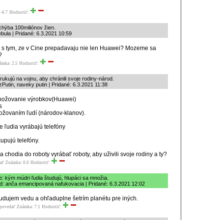
-6.7
Hodnotiť:
chýba 100miliónov žien.
bula | Pridané: 6.3.2021 10:59
 s tym, ze v Cine prepadavaju nie len Huawei? Mozeme sa
?
ámka: 2.5
Hodnotiť:
 rukujú na vojnu, aby chránili svoje rodiny-národ.
zPutin, naveky putin | Pridané: 6.3.2021 11:38
ožovanie výrobkov(Huawei)
s
žovaním ľudí (národov-klanov).
e ľudia vyrábajú telefóny
kupujú telefóny.
a chodia do roboty vyrábať roboty, aby uživili svoje rodiny a ty?
ať
Známka: 0.0
Hodnotiť:
: kým múdri ľudia študujú, hlupáci sa množia.
d: anča emancipovaná nafukovacia | Pridané: 6.3.2021 12:02
udujem vedu a ohľaduplne šetrím planétu pre iných.
povedať
Známka: 7.1
Hodnotiť: