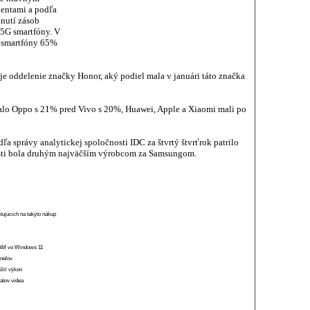
entami a podľa
nutí zásob
5G smartfóny. V
G smartfóny 65%
e oddelenie značky Honor, aký podiel mala v januári táto značka
talo Oppo s 21% pred Vivo s 20%, Huawei, Apple a Xiaomi mali po
a správy analytickej spoločnosti IDC za štvrtý štvrťrok patrilo
osti bola druhým najväčším výrobcom za Samsungom.
stujúcich na takýto nákup
 RAM vo Windows 11
anelov
ížiť výkon
átov videa