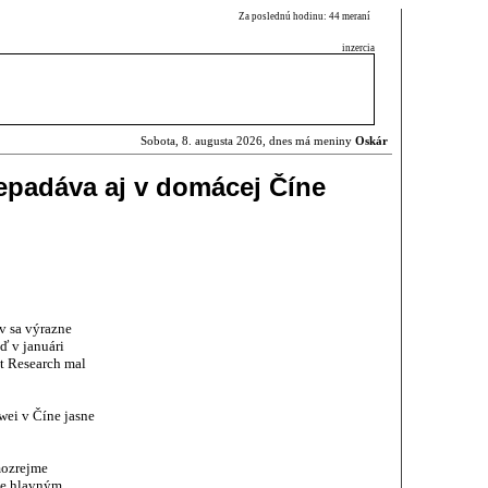
Za poslednú hodinu: 44 meraní
inzercia
Sobota, 8. augusta 2026, dnes má meniny
Oskár
epadáva aj v domácej Číne
v sa výrazne
ď v januári
t Research mal
wei v Číne jasne
mozrejme
je hlavným