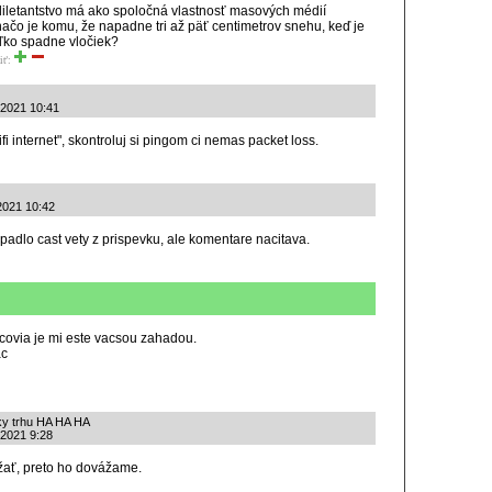
iletantstvo má ako spoločná vlastnosť masových médií
načo je komu, že napadne tri až päť centimetrov snehu, keď je
ľko spadne vločiek?
iť:
.2021 10:41
i internet", skontroluj si pingom ci nemas packet loss.
2021 10:42
ypadlo cast vety z prispevku, ale komentare nacitava.
covia je mi este vacsou zahadou.
ac
uky trhu HA HA HA
.2021 9:28
žať, preto ho dovážame.