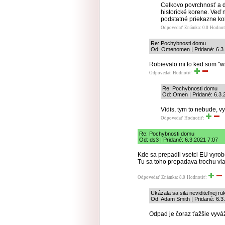
Celkovo povrchnosť a d
historické korene. Veď 
podstatné priekazne ko
Odpovedať
Známka: 0.0
Hodnot
Re: Pochybnosti domu
Od: Omenomen | Pridané: 6.3
Robievalo mi to ked som "wif
Odpovedať
Hodnotiť:
Re: Pochybnosti domu
Od: Omen | Pridané: 6.3.
Vidis, tym to nebude, v
Odpovedať
Hodnotiť:
Re: Pochybnosti domu
Od: ds3 | Pridané: 6.3.2021 7:07
Kde sa prepadli vsetci EU vyrob
Tu sa toho prepadava trochu vi
Odpovedať
Známka: 8.0
Hodnotiť:
Ukázala sa sila neviditeľnej r
Od: Adam Smith | Pridané: 6.3
Odpad je čoraz ťažšie vyvá