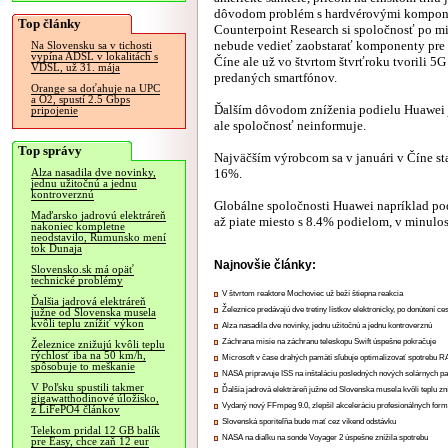
dôvodom problém s hardvérovými kompon
Top články
Counterpoint Research si spoločnosť po mi
nebude vedieť zaobstarať komponenty pre 
Na Slovensku sa v tichosti
vypína ADSL v lokalitách s
Číne ale už vo štvrtom štvrťroku tvorili 5
VDSL, už 31. mája
predaných smartfónov.
Orange sa doťahuje na UPC
a O2, spustí 2.5 Gbps
Ďalším dôvodom zníženia podielu Huawei j
pripojenie
ale spoločnosť neinformuje.
Top správy
Najväčším výrobcom sa v januári v Číne s
16%.
Alza nasadila dve novinky,
jednu užitočnú a jednu
kontroverznú
Globálne spoločnosti Huawei napríklad podľ
Maďarsko jadrovú elektráreň
až piate miesto s 8.4% podielom, v minul
nakoniec kompletne
neodstavilo, Rumunsko mení
tok Dunaja
Najnovšie články:
Slovensko.sk má opäť
technické problémy
V štvrtom reaktore Mochoviec už beží štiepna reakcia
Ďalšia jadrová elektráreň
Železnice predávajú dve tretiny lístkov elektronicky, po donútení ce
južne od Slovenska musela
kvôli teplu znížiť výkon
Alza nasadila dve novinky, jednu užitočnú a jednu kontroverznú
Záchrana misie na záchranu teleskopu Swift úspešne pokračuje
Železnice znižujú kvôli teplu
rýchlosť iba na 50 km/h,
Microsoft v čase drahých pamätí sľubuje optimalizovať spotrebu
spôsobuje to meškanie
NASA pripravuje ISS na inštaláciu posledných nových solárnych p
V Poľsku spustili takmer
Ďalšia jadrová elektráreň južne od Slovenska musela kvôli teplu zn
gigawatthodinové úložisko,
Vydaný nový FFmpeg 9.0, zlepšil akceleráciu profesionálnych form
z LiFePO4 článkov
Slovenská sporiteľňa bude mať cez víkend odstávku
Telekom pridal 12 GB balík
NASA na diaľku na sonde Voyager 2 úspešne znížila spotrebu
pre Easy, chce zaň 12 eur