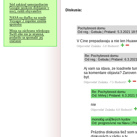
Súd zakázal samojazdiacim
Google taxíkom dobíjanie v
Diskusia:
noci, rušili obyvateľov
NASA na diaľku na sonde
Voyager 2 úspešne znížila
spotrebu
Pochybnosti domu
Misia na záchranu teleskopu
Od reg.: Gebula | Pridané: 5.3.2021 18:
Swift ešte nie je stratená,
podarilo sa spomaliť jej
V Cine prepadavaju a nie len Huawe
otáčanie
Odpovedať
Známka: -5.0
Hodnotiť:
Re: Pochybnosti domu
Od reg.: Gebula | Pridané: 6.3.202
Aj vam sa stava, ze loadnete tu
sa komentare objavia? Zaroven z
byt.
Odpovedať
Známka: -7.5
Hodnotiť:
Re: Pochybnosti domu
Od: hhhnj | Pridané: 6.3.2021 
nie
Odpovedať
Známka: 6.0
Hodnotiť:
monológ urážlivých kydov
Od: progresívne na hlavu | Pr
Prázdna diskusia tiež som 
diskusiách v rádiu a tv.