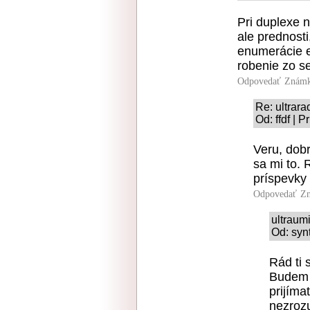
Pri duplexe 
ale prednosti
enumerácie e
robenie zo s
Odpovedať
Známk
Re: ultrar
Od: ffdf | 
Veru, dobr
sa mi to. 
príspevky 
Odpovedať
Zn
ultraum
Od: syn
Rád ti 
Budem s
prijíma
nezrozu