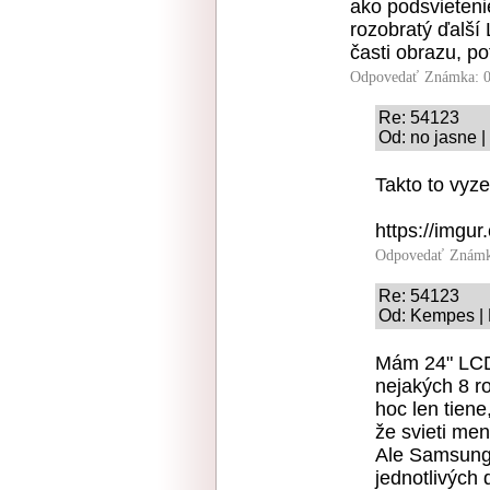
ako podsvieten
rozobratý ďalší
časti obrazu, p
Odpovedať
Známka: 0
Re: 54123
Od: no jasne |
Takto to vyz
https://imgu
Odpovedať
Známk
Re: 54123
Od: Kempes | 
Mám 24" LCD
nejakých 8 r
hoc len tien
že svieti men
Ale Samsung 
jednotlivých 