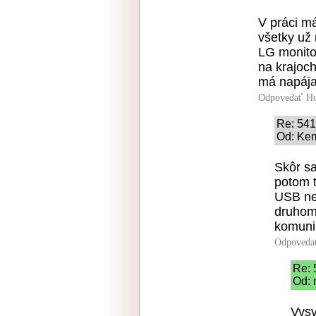
V práci m
všetky už
LG monito
na krajoc
má napája
Odpovedať
Ho
Re: 54
Od: Kem
Skôr s
potom t
USB ne
druhom
komuni
Odpoveda
Re: 
Od: 
Vysv