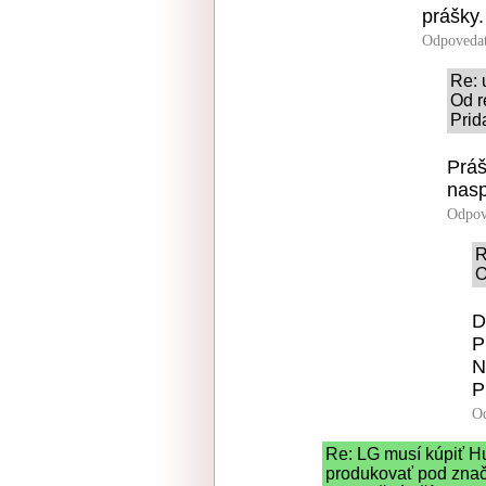
prášky.
Odpoveda
Re: 
Od r
Prid
Práš
nasp
Odpov
R
O
D
P
N
P
O
Re: LG musí kúpiť H
produkovať pod zna