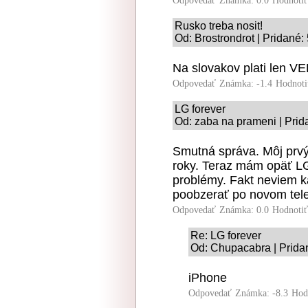
Odpovedať
Známka: 0.0
Hodnoti
Rusko treba nosit!
Od: Brostrondrot | Pridané:
Na slovakov plati len VE
Odpovedať
Známka: -1.4
Hodnoti
LG forever
Od: zaba na prameni | Prid
Smutná správa. Môj prvý 
roky. Teraz mám opäť L
problémy. Fakt neviem 
poobzerať po novom tele
Odpovedať
Známka: 0.0
Hodnoti
Re: LG forever
Od: Chupacabra | Prida
iPhone
Odpovedať
Známka: -8.3
Hod