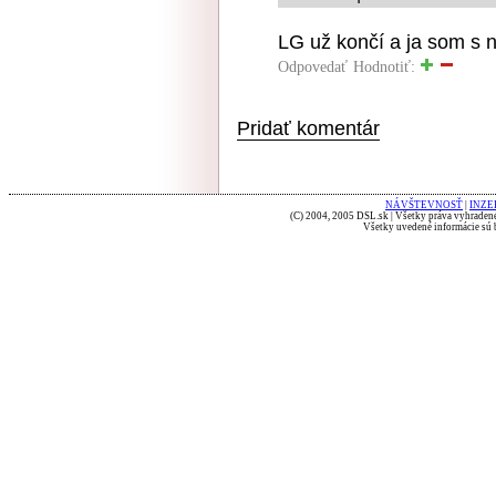
LG už končí a ja som s n
Odpovedať
Hodnotiť:
Pridať komentár
NÁVŠTEVNOSŤ
|
INZE
(C) 2004, 2005 DSL.sk | Všetky práva vyhradené
Všetky uvedené informácie sú b