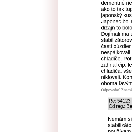
dementné rie
ako to tak tu
japonský kus
Japonec bol 
dizajn to bol
Dojímali ma
stabilizátor
časti púzdie
nespájkovali 
chladiče. Pot
zahrial čip, 
chladiča, vše
niklovali. Ko
oboma ľavými 
Odpovedať
Známk
Re: 54123
Od reg.: Be
Nemám síc
stabilizá
používam 