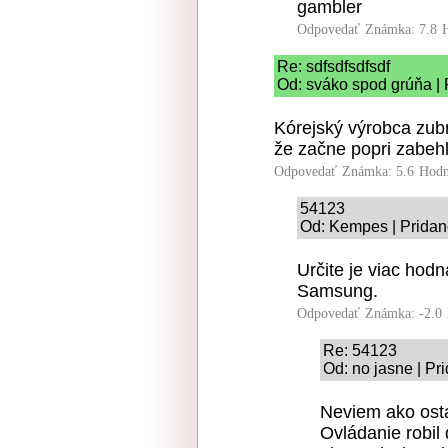
gambler
Odpovedať
Známka: 7.8
Re: sdfsdfsdfsdf
Od: sváko spod grúňa | 
Kórejský výrobca zubn
že začne popri zabehl
Odpovedať
Známka: 5.6
Hodn
54123
Od: Kempes | Pridan
Určite je viac hod
Samsung.
Odpovedať
Známka: -2.0
Re: 54123
Od: no jasne | Pr
Neviem ako osta
Ovládanie robil