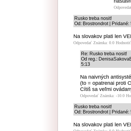
nastavi
Odpoveda
Rusko treba nosit!
Od: Brostrondrot | Pridané:
Na slovakov plati len VE
Odpovedať
Známka: 0.0
Hodnoti
Re: Rusko treba nosit!
Od reg.: DenisaSakova
5:13
Na naivných antisysté
(to = opatrenai proti 
Cítiš sa veľmi ováda
Odpovedať
Známka: -10.0
Ho
Rusko treba nosit!
Od: Brostrondrot | Pridané:
Na slovakov plati len VE