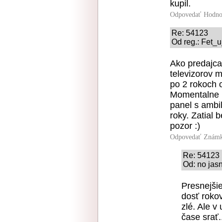
kupil.
Odpovedať
Hodno
Re: 54123
Od reg.: Fet_u
Ako predajca 
televizorov 
po 2 rokoch o
Momentalne m
panel s ambi
roky. Zatial 
pozor :)
Odpovedať
Známk
Re: 54123
Od: no jasn
Presnejšie
dosť roko
zlé. Ale v
čase srať.