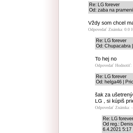
Re: LG forever
Od: zaba na prameni 
Vždy som chcel mať
Odpovedať
Známka: 0.0
Re: LG forever
Od: Chupacabra |
To hej no
Odpovedať
Hodnotiť:
Re: LG forever
Od: helga46 | Pri
šak za ušetren
LG , si kúpiš p
Odpovedať
Známka: -
Re: LG foreve
Od reg.: Den
6.4.2021 5:17