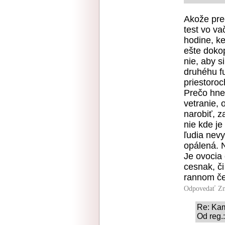
Akože pre
test vo va
hodine, k
ešte dokop
nie, aby s
druhéhu f
priestoroc
Prečo hneď
vetranie, 
narobiť, za
nie kde je
ľudia nevy
opálená. 
Je ovocia 
cesnak, č
rannom č
Odpovedať
Zn
Re: Kam
Od reg.