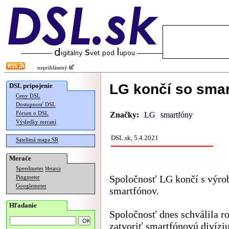
neprihlásený
LG končí so sma
DSL pripojenie
Ceny DSL
Dostupnosť DSL
Fórum o DSL
Značky:
LG
smartfóny
Výsledky meraní
DSL.sk, 5.4.2021
Satelitná mapa SR
Merače
Speedmeter
Merania
Spoločnosť LG končí s výro
Pingmeter
Googlemeter
smartfónov.
Hľadanie
Spoločnosť dnes schválila r
zatvoriť smartfónovú divíziu