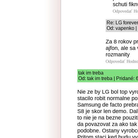
schuti fik
Odpovedať
Ho
Re: LG foreve
Od: vapenko |
Za 8 rokov pr
ajfon, ale sa
rozmanity
Odpovedať
Hodno
tak im treba
Od: tak im treba | Pridané: 
Nie ze by LG bol top vyro
stacilo robit normalne po
Samsung de facto prebral 
S8 je skor len demo. Dal
to nie je na bezne pouzi
da povazovat za ako tak 
podobne. Ostany vyrobco
Pritom staci ked budu vy