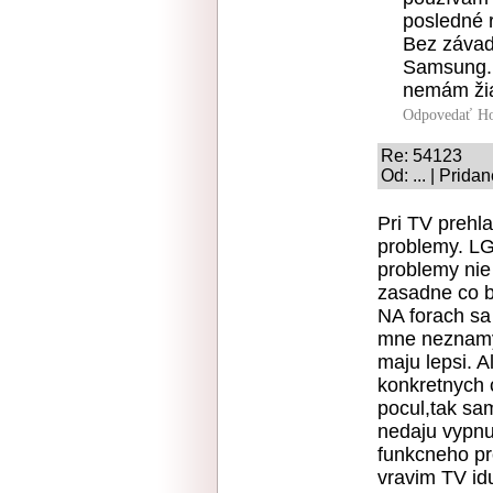
posledné r
Bez závad
Samsung. 
nemám žia
Odpovedať
Ho
Re: 54123
Od: ... | Prida
Pri TV prehl
problemy. LG
problemy nie
zasadne co b
NA forach sa
mne neznamyc
maju lepsi. 
konkretnych
pocul,tak sa
nedaju vypnut
funkcneho p
vravim TV i