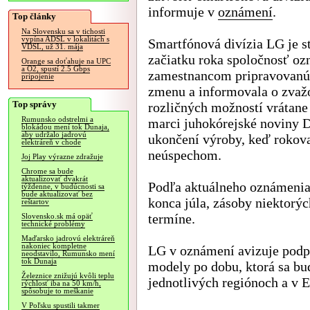
informuje v
oznámení
.
Top články
Na Slovensku sa v tichosti
vypína ADSL v lokalitách s
Smartfónová divízia LG je s
VDSL, už 31. mája
začiatku roka spoločnosť oz
Orange sa doťahuje na UPC
a O2, spustí 2.5 Gbps
zamestnancom pripravovanú
pripojenie
zmenu a informovala o zvaž
Top správy
rozličných možností vrátane
Rumunsko odstrelmi a
marci juhokórejské noviny 
blokádou mení tok Dunaja,
aby udržalo jadrovú
ukončení výroby, keď rokova
elektráreň v chode
neúspechom.
Joj Play výrazne zdražuje
Chrome sa bude
aktualizovať dvakrát
Podľa aktuálneho oznámenia
týždenne, v budúcnosti sa
bude aktualizovať bez
konca júla, zásoby niektorý
reštartov
termíne.
Slovensko.sk má opäť
technické problémy
Maďarsko jadrovú elektráreň
nakoniec kompletne
LG v oznámení avizuje podpo
neodstavilo, Rumunsko mení
tok Dunaja
modely po dobu, ktorá sa bud
Železnice znižujú kvôli teplu
jednotlivých regiónoch a v 
rýchlosť iba na 50 km/h,
spôsobuje to meškanie
V Poľsku spustili takmer