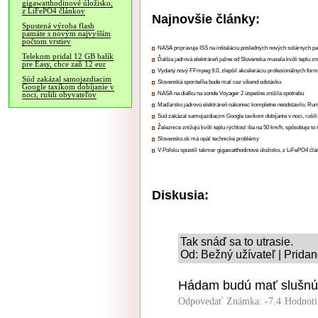
gigawatthodinové úložisko,
z LiFePO4 článkov
Najnovšie články:
Spustená výroba flash
pamäte s novým najvyšším
počtom vrstiev
NASA pripravuje ISS na inštaláciu posledných nových solárnych p
Telekom pridal 12 GB balík
Ďalšia jadrová elektráreň južne od Slovenska musela kvôli teplu zn
pre Easy, chce zaň 12 eur
Vydaný nový FFmpeg 9.0, zlepšil akceleráciu profesionálnych form
Súd zakázal samojazdiacim
Slovenská sporiteľňa bude mať cez víkend odstávku
Google taxíkom dobíjanie v
NASA na diaľku na sonde Voyager 2 úspešne znížila spotrebu
noci, rušili obyvateľov
Maďarsko jadrovú elektráreň nakoniec kompletne neodstavilo, Ru
Súd zakázal samojazdiacim Google taxíkom dobíjanie v noci, rušili
Železnice znižujú kvôli teplu rýchlosť iba na 50 km/h, spôsobuje t
Slovensko.sk má opäť technické problémy
V Poľsku spustili takmer gigawatthodinové úložisko, z LiFePO4 čl
Diskusia:
Tak snáď sa to utrasie.
Od: Bežný užívateľ | Pridan
Hádam budú mať slušnú 
Odpovedať
Známka: -7.4
Hodnoti