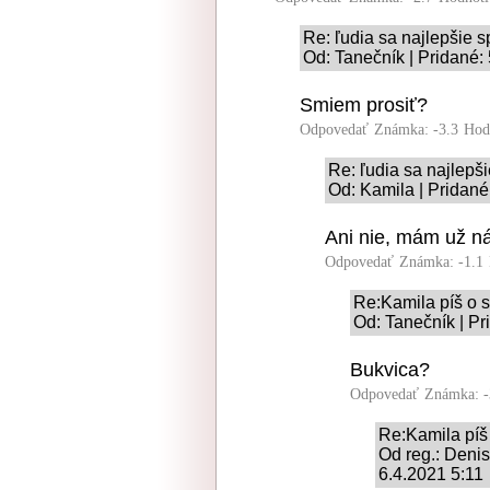
Re: ľudia sa najlepšie 
Od: Tanečník | Pridané:
Smiem prosiť?
Odpovedať
Známka: -3.3
Hod
Re: ľudia sa najlepš
Od: Kamila | Pridané
Ani nie, mám už n
Odpovedať
Známka: -1.1
Re:Kamila píš o 
Od: Tanečník | Pr
Bukvica?
Odpovedať
Známka: -
Re:Kamila píš
Od reg.: Den
6.4.2021 5:11