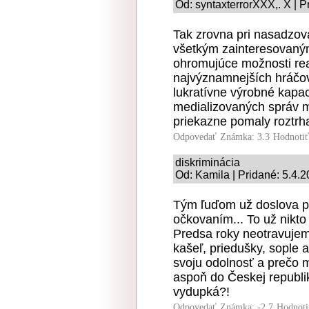
Od: syntaxterrorXXX,. X | P
Tak zrovna pri nasadzov
všetkým zainteresovaný
ohromujúce možnosti real
najvýznamnejších hráčov
lukratívne výrobné kapac
medializovaných správ 
priekazne pomaly roztrha
Odpovedať
Známka: 3.3
Hodnoti
diskriminácia
Od: Kamila | Pridané: 5.4.
Tým ľuďom už doslova pr
očkovaním... To už nikt
Predsa roky neotravujem
kašeľ, priedušky, sople
svoju odolnosť a prečo 
aspoň do Českej republik
vydupká?!
Odpovedať
Známka: -2.7
Hodnoti