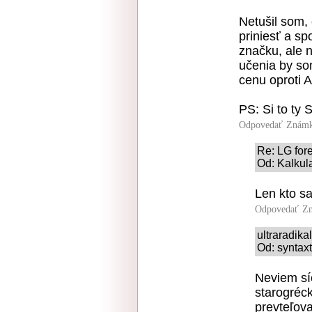
Netušil som,
priniesť a s
značku, ale 
učenia by som
cenu oproti 
PS: Si to ty 
Odpovedať
Známk
Re: LG for
Od: Kalkul
Len kto sa
Odpovedať
Zn
ultraradik
Od: syntaxt
Neviem sí
starogréc
prevteľova