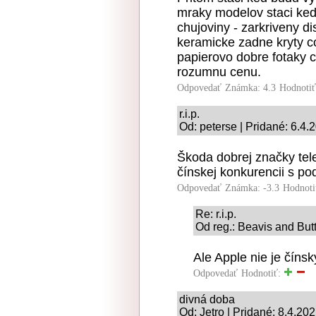
mraky modelov staci ked
chujoviny - zarkriveny di
keramicke zadne kryty c
papierovo dobre fotaky c
rozumnu cenu.
Odpovedať
Známka: 4.3
Hodnoti
r.i.p.
Od: peterse | Pridané: 6.4.
Škoda dobrej značky tele
čínskej konkurencii s 
Odpovedať
Známka: -3.3
Hodnoti
Re: r.i.p.
Od reg.: Beavis and But
Ale Apple nie je čínsky 
Odpovedať
Hodnotiť:
divná doba
Od: Jetro | Pridané: 8.4.20