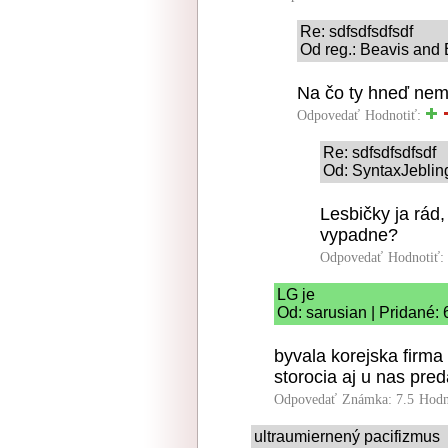
Re: sdfsdfsdfsdf
Od reg.: Beavis and 
Na čo ty hneď nemy
Odpovedať
Hodnotiť:
Re: sdfsdfsdfsdf
Od: SyntaxJebling
Lesbičky ja rád,
vypadne?
Odpovedať
Hodnotiť:
LG je
Od: sarusian | Pridané: 
byvala korejska firma
storocia aj u nas preda
Odpovedať
Známka: 7.5
Hodn
ultraumiernený pacifizmus