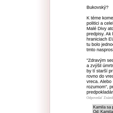
Bukovský?
K téme koment
politici a ce
Malé Divy atď
predpisy. Ak
hraniciach EU
tu bolo jedno
tmto nasprost
"Zdravým sed
a zvýšil úmrt
by tí starší 
rovno do vre
vreca. Alebo
rozumom", p
predpokladám
Odpovedať
Známk
Kamila sa 
Od: Kamila