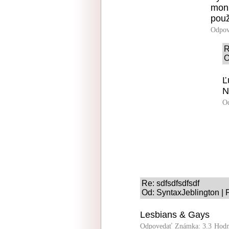
moni
použ
Odpov
R
O
Ľ
N
O
Re: sdfsdfsdfsdf
Od: SyntaxJeblington | 
Lesbians & Gays
Odpovedať
Známka: 3.3
Hodn