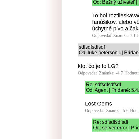
Od: Bežný užívateľ |
To bol roztlieskav
fanúšikov, alebo vô
úchytné pivo a čak
Odpovedať
Známka: 7.1
sdfsdfsdfsdf
Od: luke peterson1 | Pridan
kto, čo je to LG?
Odpovedať
Známka: -4.7
Hodnoti
Re: sdfsdfsdfsdf
Od: Agent | Pridané: 5.
Lost Gems
Odpovedať
Známka: 5.6
Hodn
Re: sdfsdfsdfsdf
Od: server error | Pr