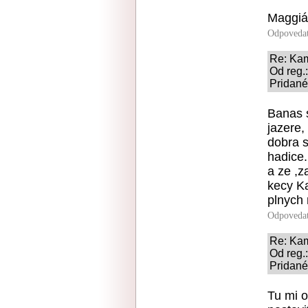
Maggián
Odpoveda
Re: Kam
Od reg
Pridané
Banas 
jazere, 
dobra s
hadice.
a ze ,
kecy K
plnych
Odpoveda
Re: Kam
Od reg
Pridané
Tu mi o