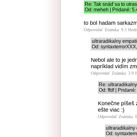
Re: Tak snáď sa to utras
Od: meheh | Pridané: 5.
to bol hadam sarkaz
Odpovedať
Známka: 9.3
Hodn
ultraradikalny empat
Od: syntaxterrorXXX,
Nebol ale to je jed
napríklad vidím zm
Odpovedať
Známka: 3.9
Re: ultraradikaln
Od: ffdf | Pridané
Konečne píšeš z
ešte viac :)
Odpovedať
Známka: 0
ultraradikaln
Od: syntaxterr