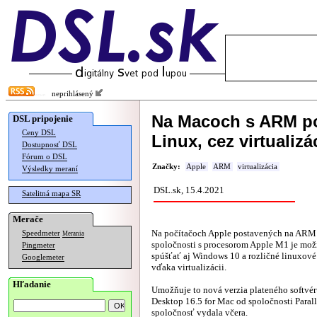
neprihlásený
Na Macoch s ARM p
DSL pripojenie
Ceny DSL
Linux, cez virtualizá
Dostupnosť DSL
Fórum o DSL
Značky:
Apple
ARM
virtualizácia
Výsledky meraní
DSL.sk, 15.4.2021
Satelitná mapa SR
Merače
Na počítačoch Apple postavených na ARM 
Speedmeter
Merania
spoločnosti s procesorom Apple M1 je mož
Pingmeter
spúšťať aj Windows 10 a rozličné linuxové 
Googlemeter
vďaka virtualizácii.
Hľadanie
Umožňuje to nová verzia plateného softvéru
Desktop 16.5 for Mac od spoločnosti Parall
spoločnosť
vydala
včera.