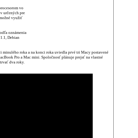
procesorom vo
ov určených pre
 možné využiť
podľa oznámenia
1.1, Debian
 minulého roka a na konci roka uviedla prvé tri Macy postavené
cBook Pro a Mac mini. Spoločnosť plánuje prejsť na vlastné
trvať dva roky.