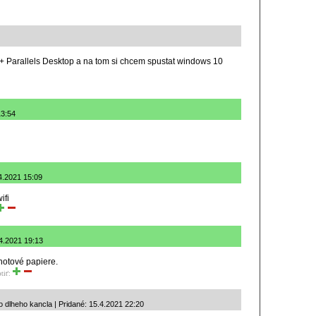
 + Parallels Desktop a na tom si chcem spustat windows 10
13:54
.4.2021 15:09
ifi
.4.2021 19:13
hotové papiere.
tiť:
o dlheho kancla | Pridané: 15.4.2021 22:20