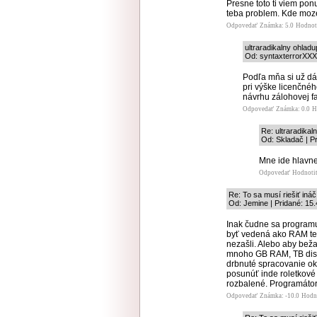
Presne toto ti viem pon
teba problem. Kde moze
Odpovedať
Známka: 5.0
Hodnot
ultraradikalny ohlad
Od: syntaxterrorXXX,
Podľa mňa si už dá
pri výške licenčné
návrhu zálohovej fa
Odpovedať
Známka: 0.0
H
Re: ultraradika
Od: Skladač | P
Mne ide hlavne 
Odpovedať
Hodnoti
Re: To sa musí riešiť ináč
Od: Jemine | Pridané: 15
Inak čudne sa program
byť vedená ako RAM ted
nezašli. Alebo aby bež
mnoho GB RAM, TB disko
drbnuté spracovanie ok
posunúť inde roletkové
rozbalené. Programátori 
Odpovedať
Známka: -10.0
Hodn