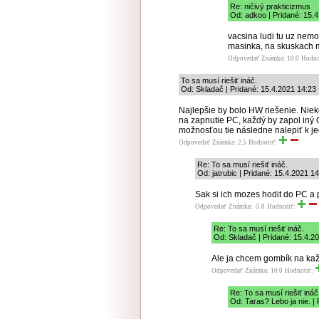
Re: ničivý prakticizmus
Od: adkoo | Pridané: 15.
vacsina ludi tu uz nemoz
masinka, na skuskach 
Odpovedať
Známka: 10.0
Hodno
To sa musí riešiť ináč.
Od: Skladač | Pridané: 15.4.2021 14:23
Najlepšie by bolo HW riešenie. Nie
na zapnutie PC, každý by zapol iný 
možnosťou tie následne nalepiť k j
Odpovedať
Známka: 2.5
Hodnotiť:
Re: To sa musí riešiť ináč.
Od: jatrubic | Pridané: 15.4.2021 1
Sak si ich mozes hodit do PC a 
Odpovedať
Známka: -5.0
Hodnotiť:
Re: To sa musí riešiť ináč.
Od: Skladač | Pridané: 15.4.2
Ale ja chcem gombík na kaž
Odpovedať
Známka: 10.0
Hodnotiť:
Re: To sa musí riešiť ináč
Od: Taras? Lebo ja nie. |