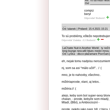
Re: To sa musí riešiť
Od: _______________
compiz
beryl
Odpovedať
Hodnotiť:
.....
Od: lulanek | Pridané: 15.4.2021 15:21
To sú problémy, ešteže nepotrebuje
Odpovedať
Známka: -3.3
Hodnotiť:
LaChatte Nuit in Another World - ty ne
long-lounge nescafé-blues medzi mnou 
Od: Lyška - disco-plažamare Povrčani |
eh, nejak tomu nadpisu nerozumiem,
nj, som sa asi *málo učil!".. :/ :(
mno, je to nahovby, všechno..
mižériaproste, vlani, aj letos..
mižéria:// :(
alejo, keby som bol super-sexy blo
chalan, - proste, kebyže som mladý,
Mladí, (Blbí), a Ambiociozní -
proste, nekdo jako napr. h8, z bircu,