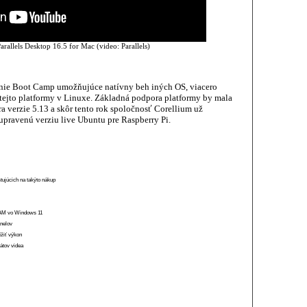
rallels Desktop 16.5 for Mac (video: Parallels)
ešenie Boot Camp umožňujúce natívny beh iných OS, viacero
 tejto platformy v Linuxe. Základná podpora platformy by mala
a verzie 5.13 a skôr tento rok spoločnosť Corellium už
 upravenú verziu live Ubuntu pre Raspberry Pi.
stujúcich na takýto nákup
 RAM vo Windows 11
anelov
ížiť výkon
átov videa