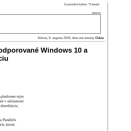
Za poslednú hodinu: 70 meraní
inzercia
Sobota, 8. augusta 2026, dnes má meniny
Oskár
odporované Windows 10 a
ciu
platforme tejto
né v súčasnosti
distribúcie,
 Parallels
els, ktorú