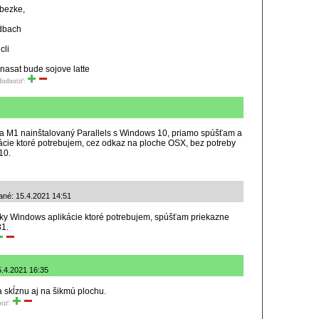
obezke,
odbach
cli
znasat bude sojove latte
Hodnotiť:
 M1 nainštalovaný Parallels s Windows 10, priamo spúšťam a
ácie ktoré potrebujem, cez odkaz na ploche OSX, bez potreby
10.
dané: 15.4.2021 14:51
ky Windows aplikácie ktoré potrebujem, spúšťam priekazne
81.
5.4.2021 16:35
a skĺznu aj na šikmú plochu.
tiť: