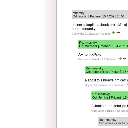
mnamky
Od: liliputin | Pridané: 15.4.2021 13:51
chcem si kupit macbook pro s M1 aj
home, mnamky
Odpovedať
Známka: 2.3
Hodnotiť:
Re: mnamky
Od: Wernher | Pridané: 15.4.2021 
A v ňom XPčko.
Odpovedať
Známka: 8.0
Hodnotiť:
Re: mnamky
Od: copperplate | Pridané: 15
a spojit to s huaweiom cez w
Odpovedať
Známka: 10.0
Hodnotiť:
Re: mnamky
Od: Jemine | Pridané: 15
A Janka bude lietať po 
Odpovedať
Známka: 10.0
Hodno
Re: mnamky
Od: povesti z velkeh