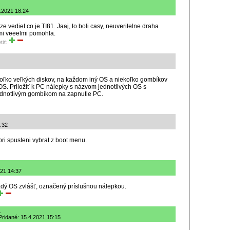
4.2021 18:24
e vediet co je TI81. Jaaj, to boli casy, neuveritelne draha
mi veeelmi pomohla.
tiť:
koľko veľkých diskov, na každom iný OS a niekoľko gombíkov
OS. Priložiť k PC nálepky s názvom jednotlivých OS s
ednotlivým gombíkom na zapnutie PC.
4:32
pri spusteni vybrat z boot menu.
021 14:37
dý OS zvlášť, označený príslušnou nálepkou.
.
 Pridané: 15.4.2021 15:15