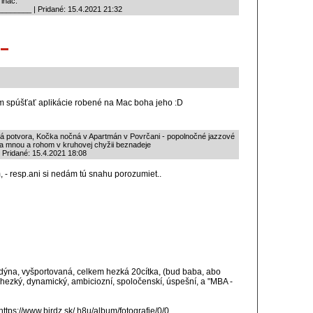
 ináč.
______ | Pridané: 15.4.2021 21:32
m spúšťať aplikácie robené na Mac boha jeho :D
žná potvora, Kočka nočná v Apartmán v Povrčani - popolnočné jazzové
a mnou a rohom v kruhovej chyžii beznadeje
 Pridané: 15.4.2021 18:08
 - resp.ani si nedám tú snahu porozumiet..
ndýna, vyšportovaná, celkem hezká 20cítka, (bud baba, abo
 hezký, dynamický, ambiciozní, spoločenskí, úspešní, a "MBA -
 https://www.birdz.sk/ h8u/album/fotografie/0/0