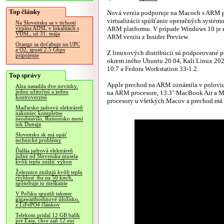
Top články
Nová verzia podporuje na Macoch s ARM 
virtualizácii spúšťanie operačných systém
Na Slovensku sa v tichosti
ARM platformu. V prípade Windows 10 je
vypína ADSL v lokalitách s
VDSL, už 31. mája
ARM verziu z Insider Preview.
Orange sa doťahuje na UPC
a O2, spustí 2.5 Gbps
Z linuxových distribúcii sú podporované 
pripojenie
okrem iného Ubuntu 20.04, Kali Linux 202
10.7 a Fedora Workstation 33-1.2.
Top správy
Apple prechod na ARM oznámila v polovici
Alza nasadila dve novinky,
jednu užitočnú a jednu
na ARM procesore, 13.3" MacBook Air a Ma
kontroverznú
procesory u všetkých Macov a prechod má 
Maďarsko jadrovú elektráreň
nakoniec kompletne
neodstavilo, Rumunsko mení
tok Dunaja
Slovensko.sk má opäť
technické problémy
Ďalšia jadrová elektráreň
južne od Slovenska musela
kvôli teplu znížiť výkon
Železnice znižujú kvôli teplu
rýchlosť iba na 50 km/h,
spôsobuje to meškanie
V Poľsku spustili takmer
gigawatthodinové úložisko,
z LiFePO4 článkov
Telekom pridal 12 GB balík
pre Easy, chce zaň 12 eur