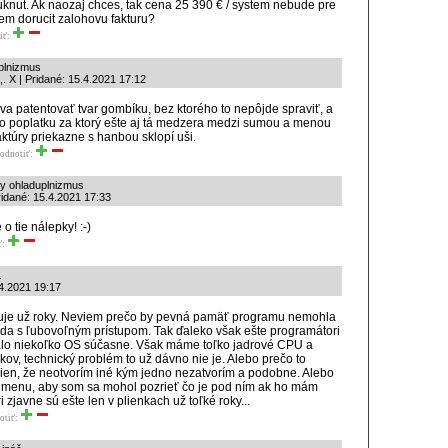
uknut. Ak naozaj chces, tak cena 25 390 € / system nebude pre
m dorucit zalohovu fakturu?
iť:
uplnizmus
. X | Pridané: 15.4.2021 17:12
va patentovať tvar gombíku, bez ktorého to nepôjde spraviť, a
ho poplatku za ktorý ešte aj tá medzera medzi sumou a menou
ktúry priekazne s hanbou sklopí uši.
odnotiť:
lny ohladuplnizmus
ridané: 15.4.2021 17:33
o tie nálepky! :-)
ť:
.
.4.2021 19:17
uje už roky. Neviem prečo by pevná pamäť programu nemohla
a s ľubovoľným prístupom. Tak ďaleko však ešte programátori
alo niekoľko OS súčasne. Však máme toľko jadrové CPU a
v, technický problém to už dávno nie je. Alebo prečo to
ien, že neotvorím iné kým jedno nezatvorím a podobne. Alebo
 menu, aby som sa mohol pozrieť čo je pod ním ak ho mám
zjavne sú ešte len v plienkach už toľké roky...
otiť: