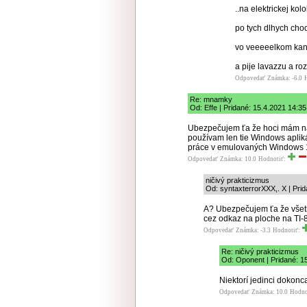
..na elektrickej kol
po tych dlhych ch
vo veeeeelkom kan
a pije lavazzu a ro
Odpovedať
Známka: -6.0
Re: mnamky
Od: Effe | Pridané: 15.4.2021 14:35
Ubezpečujem ťa že hoci mám na
používam len tie Windows aplik
práce v emulovaných Windows 
Odpovedať
Známka: 10.0
Hodnotiť:
ničivý prakticizmus
Od: syntaxterrorXXX,. X | Pri
A? Ubezpečujem ťa že všet
cez odkaz na ploche na TI-
Odpovedať
Známka: -3.3
Hodnotiť:
Re: ničivý prakticizmus
Od: Oponent | Pridané: 1
Niektorí jedinci dokonc
Odpovedať
Známka: 10.0
Hodno