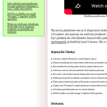
Súd zakázal samojazdiacim
Google taxíkom dobíjanie v
noci, rušili obyvateľov
NASA na diaľku na sonde
Ukážka používania Pa
Voyager 2 úspešne znížila
spotrebu
Misia na záchranu teleskopu
Swift ešte nie je stratená,
podarilo sa spomaliť jej
Na novej platforme nie je k dispozícii ri
otáčanie
vývojárov ale pracuje na natívnej podpore
byť pridaná do oficiálneho linuxového jadr
sprístupnila
aj funkčný port Linuxu, išlo o
Najnovšie články:
V štvrtom reaktore Mochoviec už beží štiepna reakcia
Železnice predávajú dve tretiny lístkov elektronicky, po donútení ce
Alza nasadila dve novinky, jednu užitočnú a jednu kontroverznú
Záchrana misie na záchranu teleskopu Swift úspešne pokračuje
Microsoft v čase drahých pamätí sľubuje optimalizovať spotrebu
NASA pripravuje ISS na inštaláciu posledných nových solárnych p
Ďalšia jadrová elektráreň južne od Slovenska musela kvôli teplu zn
Vydaný nový FFmpeg 9.0, zlepšil akceleráciu profesionálnych form
Slovenská sporiteľňa bude mať cez víkend odstávku
NASA na diaľku na sonde Voyager 2 úspešne znížila spotrebu
Diskusia: