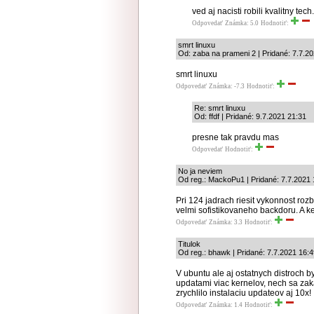
ved aj nacisti robili kvalitny te
Odpovedať
Známka: 5.0
Hodnotiť:
smrt linuxu
Od: zaba na prameni 2 | Pridané: 7.7.2
smrt linuxu
Odpovedať
Známka: -7.3
Hodnotiť:
Re: smrt linuxu
Od: ffdf | Pridané: 9.7.2021 21:31
presne tak pravdu mas
Odpovedať
Hodnotiť:
No ja neviem
Od reg.: MackoPu1 | Pridané: 7.7.2021 
Pri 124 jadrach riesit vykonnost roz
velmi sofistikovaneho backdoru. A ke
Odpovedať
Známka: 3.3
Hodnotiť:
Titulok
Od reg.: bhawk | Pridané: 7.7.2021 16:
V ubuntu ale aj ostatnych distroch b
updatami viac kernelov, nech sa zak
zrychlilo instalaciu updateov aj 10x!
Odpovedať
Známka: 1.4
Hodnotiť: