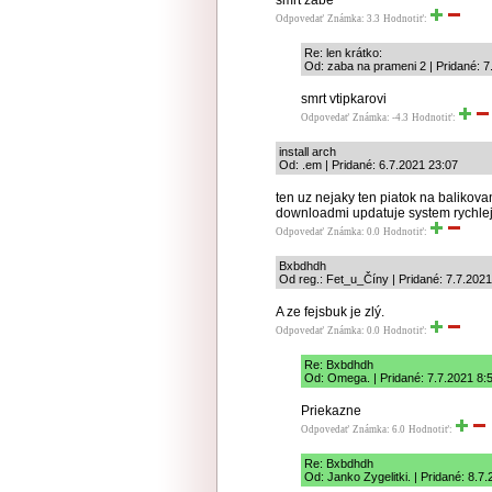
smrt zabe
Odpovedať
Známka: 3.3
Hodnotiť:
Re: len krátko:
Od: zaba na prameni 2 | Pridané: 7
smrt vtipkarovi
Odpovedať
Známka: -4.3
Hodnotiť:
install arch
Od: .em | Pridané: 6.7.2021 23:07
ten uz nejaky ten piatok na balikov
downloadmi updatuje system rychlej
Odpovedať
Známka: 0.0
Hodnotiť:
Bxbdhdh
Od reg.: Fet_u_Číny | Pridané: 7.7.2021
A ze fejsbuk je zlý.
Odpovedať
Známka: 0.0
Hodnotiť:
Re: Bxbdhdh
Od: Omega. | Pridané: 7.7.2021 8:
Priekazne
Odpovedať
Známka: 6.0
Hodnotiť:
Re: Bxbdhdh
Od: Janko Zygelitki. | Pridané: 8.7