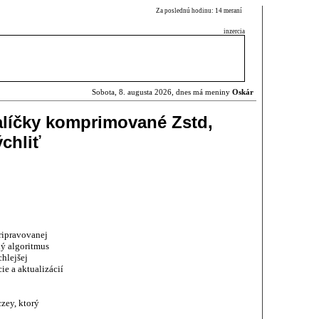
Za poslednú hodinu: 14 meraní
inzercia
Sobota, 8. augusta 2026, dnes má meniny
Oskár
líčky komprimované Zstd,
ýchliť
ripravovanej
ý algoritmus
chlejšej
cie a aktualizácií
zey, ktorý