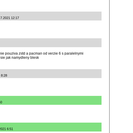
.7.2021 12:17
anie pouziva zstd a pacman od verzie 6 s paralelnymi
sie jak namydleny blesk
 8:28
50
.2021 6:51