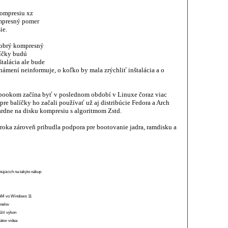
kompresiu xz
mpresný pomer
ie.
dobrý kompresný
líčky budú
štalácia ale bude
ámení neinformuje, o koľko by mala zrýchliť inštalácia a o
bookom začína byť v poslednom období v Linuxe čoraz viac
e balíčky ho začali používať už aj distribúcie Fedora a Arch
rdne na disku kompresiu s algoritmom Zstd.
roka zároveň pribudla podpora pre bootovanie jadra, ramdisku a
stujúcich na takýto nákup
 RAM vo Windows 11
anelov
ížiť výkon
átov videa