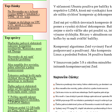
Top články
V súčasnosti Ubuntu používa pre balíčky 
respektíve LZMA, ktorá má vynikajúci ko
Na Slovensku sa v tichosti
ale nižšiu rýchlosť kompresie aj dekompres
vypína ADSL v lokalitách s
VDSL, už 31. mája
Zstd má pri vyšších úrovniach kompresie 
Orange sa doťahuje na UPC
a O2, spustí 2.5 Gbps
pomer a vysokú rýchlosť dekompresie. Ba
pripojenie
zrejme o niečo väčšie ako pri použití xz, in
výrazne rýchlejšia. Réczey v aktuálnom ozn
Top správy
koľko by sa mali zväčšiť balíčky.
Maďarsko jadrovú elektráreň
nakoniec kompletne
Kompresný algoritmus Zstd vyvinutý Face
neodstavilo, Rumunsko mení
podporovaný a používaný. Ako kompresiu pr
tok Dunaja
Linux a posledná Fedora 34 používa štanda
Slovensko.sk má opäť
technické problémy
V linuxovom jadre 5.9 z októbra minulého 
Alza nasadila dve novinky,
initramfs komprimovanými Zstd.
jednu užitočnú a jednu
kontroverznú
Železnice znižujú kvôli teplu
Najnovšie články:
rýchlosť iba na 50 km/h,
spôsobuje to meškanie
Železnice predávajú dve tretiny lístkov elektronicky, po donútení ce
Ďalšia jadrová elektráreň
Alza nasadila dve novinky, jednu užitočnú a jednu kontroverznú
južne od Slovenska musela
kvôli teplu znížiť výkon
Záchrana misie na záchranu teleskopu Swift úspešne pokračuje
Microsoft v čase drahých pamätí sľubuje optimalizovať spotrebu
V Poľsku spustili takmer
gigawatthodinové úložisko,
NASA pripravuje ISS na inštaláciu posledných nových solárnych p
z LiFePO4 článkov
Ďalšia jadrová elektráreň južne od Slovenska musela kvôli teplu zn
Telekom pridal 12 GB balík
Vydaný nový FFmpeg 9.0, zlepšil akceleráciu profesionálnych form
pre Easy, chce zaň 12 eur