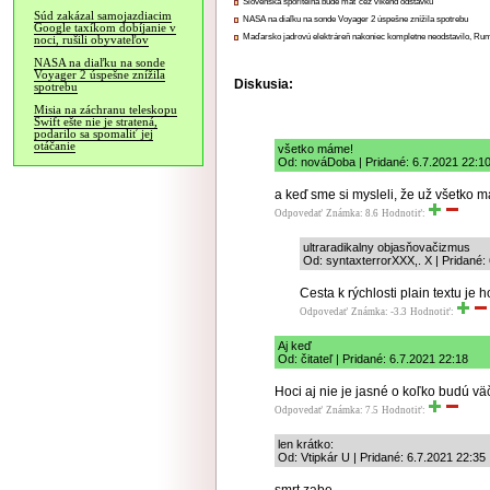
Slovenská sporiteľňa bude mať cez víkend odstávku
Súd zakázal samojazdiacim
NASA na diaľku na sonde Voyager 2 úspešne znížila spotrebu
Google taxíkom dobíjanie v
Maďarsko jadrovú elektráreň nakoniec kompletne neodstavilo, Ru
noci, rušili obyvateľov
NASA na diaľku na sonde
Voyager 2 úspešne znížila
Diskusia:
spotrebu
Misia na záchranu teleskopu
Swift ešte nie je stratená,
podarilo sa spomaliť jej
otáčanie
všetko máme!
Od: nováDoba | Pridané: 6.7.2021 22:1
a keď sme si mysleli, že už všetko m
Odpovedať
Známka: 8.6
Hodnotiť:
ultraradikalny objasňovačizmus
Od: syntaxterrorXXX,. X | Pridané:
Cesta k rýchlosti plain textu je h
Odpovedať
Známka: -3.3
Hodnotiť:
Aj keď
Od: čitateľ | Pridané: 6.7.2021 22:18
Hoci aj nie je jasné o koľko budú väč
Odpovedať
Známka: 7.5
Hodnotiť:
len krátko:
Od: Vtipkár U | Pridané: 6.7.2021 22:35