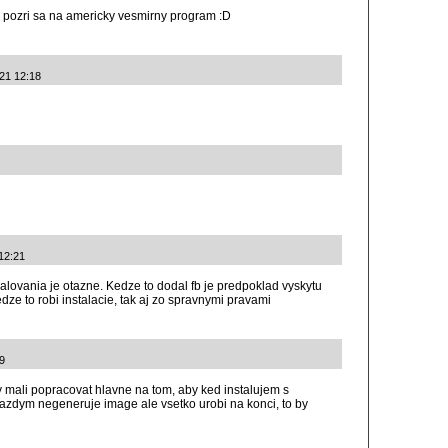
ch. pozri sa na americky vesmirny program :D
021 12:18
12:21
balovania je otazne. Kedze to dodal fb je predpoklad vyskytu
dze to robi instalacie, tak aj zo spravnymi pravami
49
y mali popracovat hlavne na tom, aby ked instalujem s
azdym negeneruje image ale vsetko urobi na konci, to by