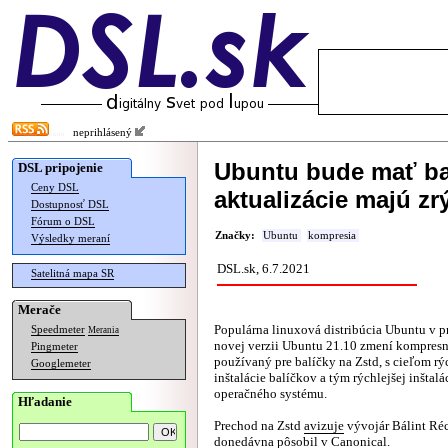
neprihlásený
Ubuntu bude mať ba
DSL pripojenie
Ceny DSL
aktualizácie majú zr
Dostupnosť DSL
Fórum o DSL
Značky:
Ubuntu
kompresia
Výsledky meraní
DSL.sk, 6.7.2021
Satelitná mapa SR
Merače
Populárna linuxová distribúcia Ubuntu v p
Speedmeter
Merania
novej verzii Ubuntu 21.10 zmení kompresn
Pingmeter
používaný pre balíčky na Zstd, s cieľom rý
Googlemeter
inštalácie balíčkov a tým rýchlejšej inštalá
operačného systému.
Hľadanie
Prechod na Zstd
avizuje
vývojár Bálint Réc
donedávna pôsobil v Canonical.