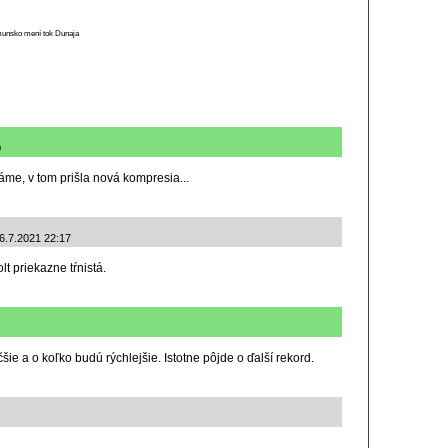
munsko mení tok Dunaja
0
áme, v tom prišla nová kompresia...
 6.7.2021 22:17
olt priekazne tŕnistá.
šie a o koľko budú rýchlejšie. Istotne pôjde o ďalší rekord.